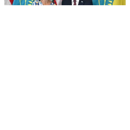
Фото: Ақорда
Учрашувда Америка молиявий холдингининг
мамлакатдаги фаолияти кўламини кенгайтириш
истиқболлари муҳокама қилинди.
Мамлакатдаги ягона Америка банки бўлган Citibank
Kazakhstan халқаро инвесторлар, давлат сектори
ва йирик корхоналар учун етакчи ҳамкорлардан
бири ҳисобланади.