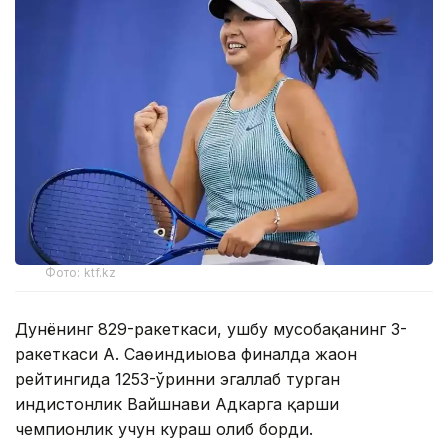
Фото: ktf.kz
Дунёнинг 829-ракеткаси, ушбу мусобақанинг 3-
ракеткаси А. Саөиндиыова финалда жаҳон
рейтингида 1253-ўринни эгаллаб турган
ҳиндистонлик Вайшнави Адкарга қарши
чемпионлик учун кураш олиб борди.