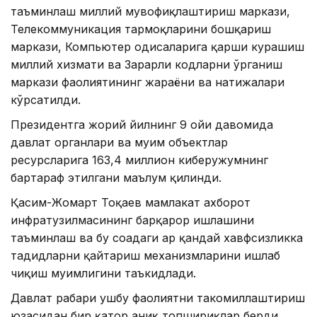
таъминлаш миллий мувофиқлаштириш маркази,
Телекоммуникация тармоқларини бошқариш
маркази, Компьютер ҳодисаларига қарши курашиш
миллий хизмати ва Зарарли кодларни ўрганиш
маркази фаолиятининг жараёни ва натижалари
кўрсатилди.
Президентга жорий йилнинг 9 ойи давомида
давлат органлари ва муҳим объектлар
ресурсларига 163,4 миллион киберҳужумнинг
бартараф этилгани маълум қилинди.
Қасим-Жомарт Тоқаев мамлакат ахборот
инфратузилмасининг барқарор ишлашини
таъминлаш ва бу соҳадаги ҳар қандай хавфсизликка
таҳдидларни қайтариш механизмларини ишлаб
чиқиш муҳимлигини таъкидлади.
Давлат раҳбари ушбу фаолиятни такомиллаштириш
юзасидан бир қатор аниқ топшириқлар берди.