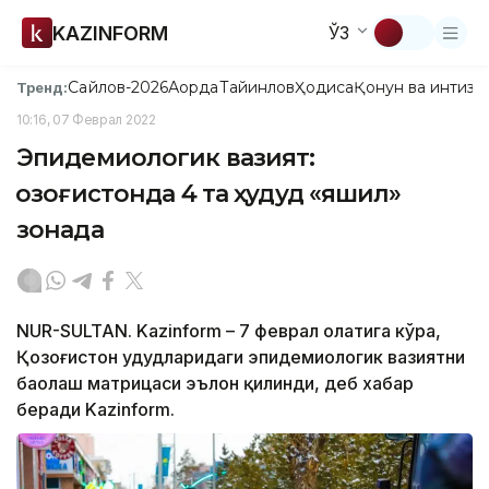
KAZINFORM
ЎЗ
Сайлов-2026
Ақорда
Тайинлов
Ҳодиса
Қонун ва интизо
Тренд:
10:16, 07 Феврал 2022
Эпидемиологик вазият:
Қозоғистонда 4 та ҳудуд «яшил»
зонада
NUR-SULTAN. Kazinform – 7 феврал ҳолатига кўра,
Қозоғистон ҳудудларидаги эпидемиологик вазиятни
баҳолаш матрицаси эълон қилинди, деб хабар
беради Kazinform.