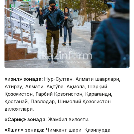
«Қизил» зонада:
Нур-Султан, Алмати шаҳарлари,
Атирау, Алмати, Ақтўбе, Ақмола, Шарқий
Қозоғистон, Ғарбий Қозоғистон, Қарағанди,
Қостанай, Павлодар, Шимолий Қозоғистон
вилоятлари.
«Сариқ» зонада:
Жамбил вилояти.
«Яшил» зонада:
Чимкент шаҳри, Қизилўрда,