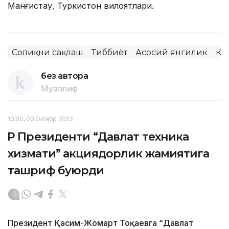
Манғистау, Туркистон вилоятлари.
Соғлиқни сақлаш
Тиббиёт
Асосий янгилик
ҚР
без автора
Муаллиф
13:00, 03 Октябр 2023
ҚР Президенти “Давлат техника
хизмати” акциядорлик жамиятига
ташриф буюрди
Президент Қасим-Жомарт Тоқаевга “Давлат