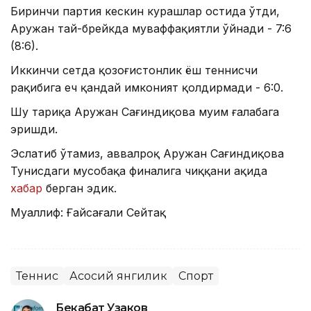
Биринчи партия кескин курашлар остида ўтди,
Аружан тай-брейкда муваффақиятли ўйнади - 7:6
(8:6).
Иккинчи сетда қозоғистонлик ёш теннисчи
рақибига ҳеч қандай имконият қолдирмади - 6:0.
Шу тариқа Аружан Сағиндиқова муҳим ғалабага
эришди.
Эслатиб ўтамиз, аввалроқ Аружан Сағиндиқова
Тунисдаги мусобақа финалига чиққани ҳақида
хабар
берган эдик.
Муаллиф: Ғайсағали Сейтақ
Теннис
Асосий янгилик
Спорт
Бекабат Узаков