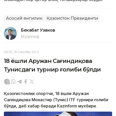
Асосий янгилик
Қозоғистон Президенти
Бекабат Узаков
Муаллиф
09:05, 18 Сентябр 2023
18 ёшли Аружан Сағиндиқова
Тунисдаги турнир ғолиби бўлди
Қозоғистонлик спортчи, 18 ёшли Аружан
Сағиндиқова Монастир (Тунис) ITF турнири ғолиби
бўлди, деб хабар беради Каzinform мухбири.