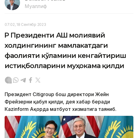
Муаллиф
07:02, 18 Сентябр 2023
ҚР Президенти АҚШ молиявий
холдингининг мамлакатдаги
фаолияти кўламини кенгайтириш
истиқболларини муҳокама қилди
Президент Citigroup бош директори Жейн
Фрейзерни қабул қилди, дея хабар беради
Кazinform Ақорда матбуот хизматига таяниб.