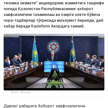
техника хизмати” акциядорлик жамиятига ташрифи
чоғида Қозоғистон Республикасининг ахборот
хавфсизлигини таъминлаш ва ҳозирги ҳолати бўйича
чора-тадбирлар тўғрисида маълумот берилди, деб
хабар беради Каzinform Акордага таяниб.
Фото: Akorda
Давлат раҳбарига Ахборот хавфсизлигини