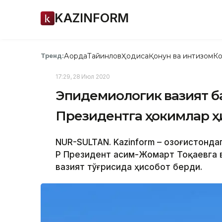
KAZINFORM
Ақорда
Тайинлов
Ҳодиса
Қонун ва интизом
Ко
Тренд:
17:29, 28 Июл 2020
Эпидемиологик вазият ба
Президентга ҳокимлар ҳ
NUR-SULTAN. Kazinform – Қозоғистонд
ҚР Президент Қасим-Жомарт Тоқаевга
вазият тўғрисида ҳисобот берди.