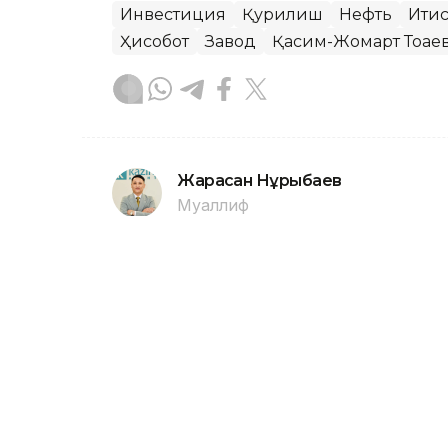
Инвестиция
Қурилиш
Нефть
Иқти
Ҳисобот
Завод
Қасим-Жомарт Тоқае
Жарасқан Нұрыбаев
Муаллиф
16:37, 27 Декабр 2024
Қозоғистонда рекорд ми
ASTANA. Kazinform - Баҳорги сув тош
тонна ғалла йиғиб олинди. Бу кейинги
Республикаси Президентининг маслаҳ