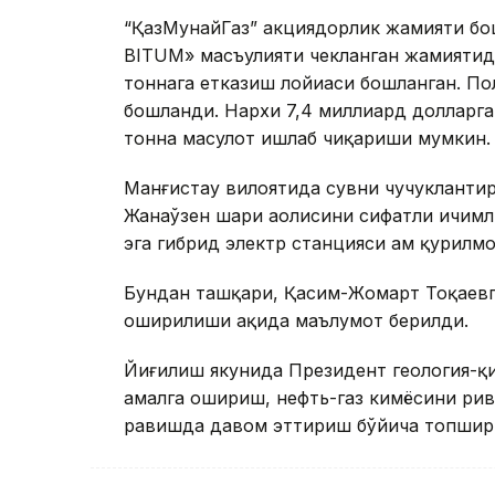
“ҚазМунайГаз” акциядорлик жамияти бо
BITUM» масъулияти чекланган жамиятид
тоннага етказиш лойиҳаси бошланган. П
бошланди. Нархи 7,4 миллиард долларга 
тонна маҳсулот ишлаб чиқариши мумкин.
Манғистау вилоятида сувни чучукланти
Жанаўзен шаҳри аҳолисини сифатли ичим
эга гибрид электр станцияси ҳам қурилмо
Бундан ташқари, Қасим-Жомарт Тоқаевга
оширилиши ҳақида маълумот берилди.
Йиғилиш якунида Президент геология-қ
амалга ошириш, нефть-газ кимёсини ри
равишда давом эттириш бўйича топшир