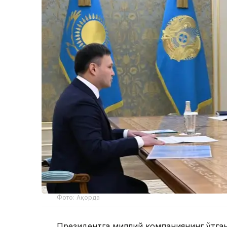
Фото: Ақорда
Президентга миллий компаниянинг ўтган