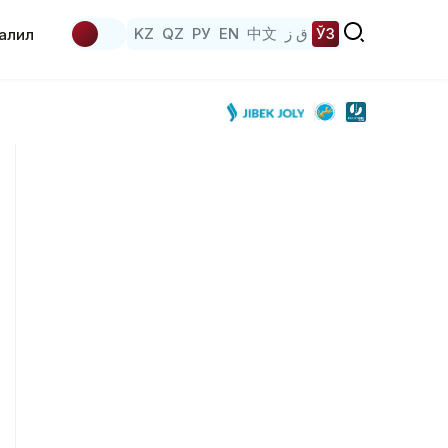
KZ
QZ
РУ
EN
中文
ق ز
ЎЗ
аҳлил