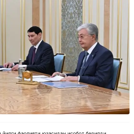
 йилги фаолияти юзасидан ҳисобот берилди.