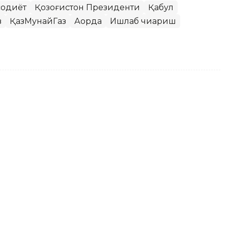
содиёт
Қозоғистон Президенти
Қабул
в
ҚазМунайГаз
Ақорда
Ишлаб чиқариш
қдорда ғалла йиғиб олинди
қинларга қарамай, жорий йилда 26,7 миллион
 10 йилдаги рекорд кўрсаткичдир. Қозоғистон
атчиси – Матбуот котиби Берик Уали Egemen