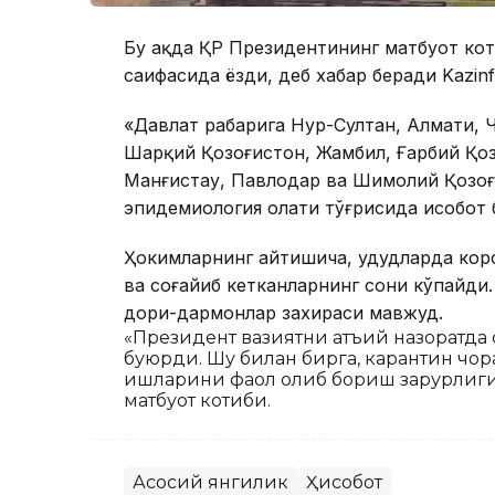
Бу ҳақда ҚР Президентининг матбуот ко
саҳифасида ёзди, деб хабар беради Kazin
«Давлат раҳбарига Нур-Султан, Алмати, 
Шарқий Қозоғистон, Жамбил, Ғарбий Қоз
Манғистау, Павлодар ва Шимолий Қозоғ
эпидемиология ҳолати тўғрисида ҳисобот 
Ҳокимларнинг айтишича, ҳудудларда кор
ва соғайиб кетканларнинг сони кўпайди
дори-дармонлар захираси мавжуд.
«Президент вазиятни қатъий назоратда
буюрди. Шу билан бирга, карантин чо
ишларини фаол олиб бориш зарурлиги қ
матбуот котиби.
Асосий янгилик
Ҳисобот