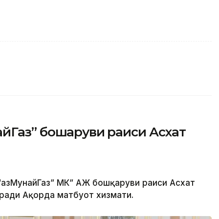
йГаз” бошқаруви раиси Асхат
“ҚазМунайГаз” МК” АЖ бошқаруви раиси Асхат
еради Ақорда матбуот хизмати.