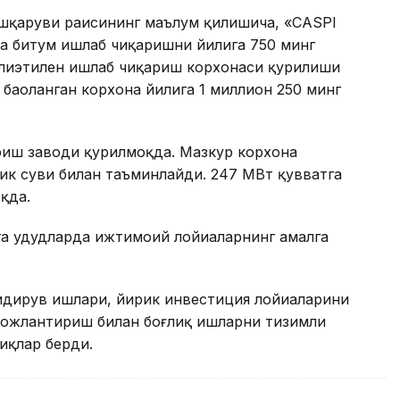
шқаруви раисининг маълум қилишича, «CASPI
а битум ишлаб чиқаришни йилига 750 минг
олиэтилен ишлаб чиқариш корхонаси қурилиши
баҳоланган корхона йилига 1 миллион 250 минг
риш заводи қурилмоқда. Мазкур корхона
лик суви билан таъминлайди. 247 МВт қувватга
қда.
 ҳудудларда ижтимоий лойиҳаларнинг амалга
идирув ишлари, йирик инвестиция лойиҳаларини
вожлантириш билан боғлиқ ишларни тизимли
иқлар берди.