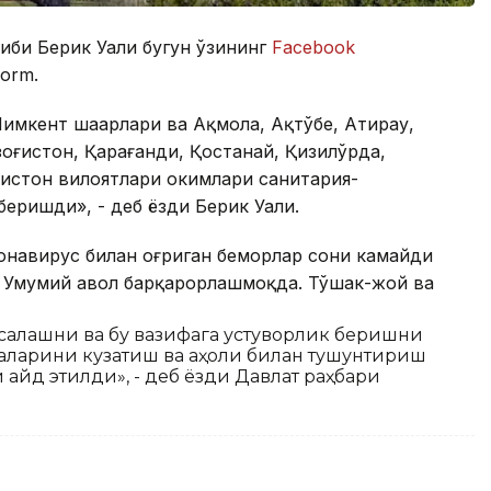
тиби Берик Уали бугун ўзининг
Facebook
form.
Чимкент шаҳарлари ва Ақмола, Ақтўбе, Атирау,
оғистон, Қарағанди, Қостанай, Қизилўрда,
истон вилоятлари ҳокимлари санитария-
беришди», - деб ёзди Берик Уали.
онавирус билан оғриган беморлар сони камайди
. Умумий аҳвол барқарорлашмоқда. Тўшак-жой ва
 сақлашни ва бу вазифага устуворлик беришни
раларини кузатиш ва аҳоли билан тушунтириш
айд этилди», - деб ёзди Давлат раҳбари