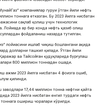
МунайГаз” компаниялар гуруҳи ўтган йили нефть
иллион тоннага етказган. Бу 2023 йилга нисбатан
ражасини сақлаб қолиш учун технологик
 Лойиҳада ҳар бир конда нефть қазиб олиш
суллардан фойдаланиш назарда тутилган.
з” лойиҳасини ишлаб чиқиш бошлангани ҳақида
иард долларни ташкил қилади. Ўтган йили
Қаражар ва Тайсойған қудуқларида бурғулаш
ралари 800 миллион тоннадан ошади.
иш ҳажми 2023 йилга нисбатан 4 фоизга ошиб,
ълум қилинди.
ш заводлари 17,44 миллион тонна нефтни қайта
ида 2023 йилга нисбатан енгил турдаги нефть
 тоннага ошириш чоралари кўрилди.