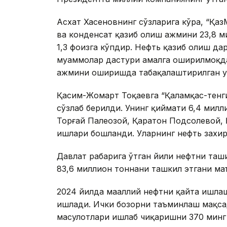
Асхат Хасеновнинг сўзларига кўра, “Қаз
ва конденсат қазиб олиш ҳажмини 23,8 м
1,3 фоизга кўпдир. Нефть қазиб олиш да
муаммолар дастури амалга оширилмоқда.
ҳажмини оширишда табақалаштирилган у
Қасим-Жомарт Тоқаевга “Қаламқас-тенги
сўзлаб берилди. Унинг қиймати 6,4 милл
Торғай Палеозой, Қаратон Подсолевой, 
ишлари бошланди. Уларнинг нефть захи
Давлат раҳбарига ўтган йили нефтни таш
83,6 миллион тоннани ташкил этгани ма
2024 йилда маҳаллий нефтни қайта ишла
ишлади. Ички бозорни таъминлаш мақсад
маҳсулотлари ишлаб чиқаришни 370 минг