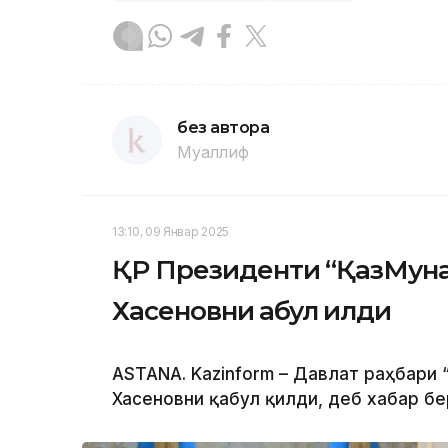
без автора
Муаллиф
13:10, 09 Январ 2025
ҚР Президенти “ҚазМуна
Хасеновни қабул қилди
ASTANA. Kazinform – Давлат раҳбари 
Хасеновни қабул қилди, деб хабар б