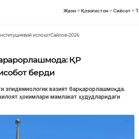
Жаҳон
Қозоғистон
Сиёсат
Т
нституциявий ислоҳот
Сайлов-2026
рқарорлашмоқда: ҚР
исобот берди
аги эпидемиологик вазият барқарорлашмоқда.
 вилоят ҳокимлари мамлакат ҳудудларидаги