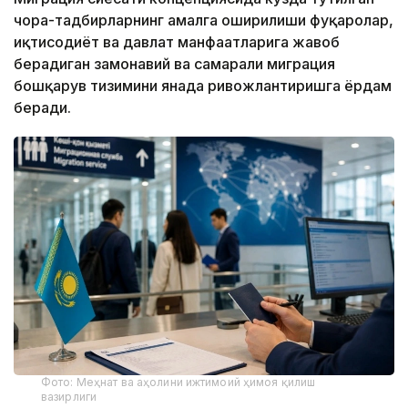
чора-тадбирларнинг амалга оширилиши фуқаролар,
иқтисодиёт ва давлат манфаатларига жавоб
берадиган замонавий ва самарали миграция
бошқарув тизимини янада ривожлантиришга ёрдам
беради.
Фото: Меҳнат ва аҳолини ижтимоий ҳимоя қилиш
вазирлиги