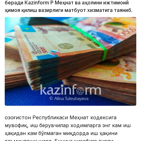
беради Кazinform ҚР Меҳнат ва аҳолини ижтимоий
ҳимоя қилиш вазирлиги матбуот хизматига таяниб.
Қозоғистон Республикаси Меҳнат кодексига
мувофиқ, иш берувчилар ходимларга энг кам иш
ҳақидан кам бўлмаган миқдорда иш ҳақини