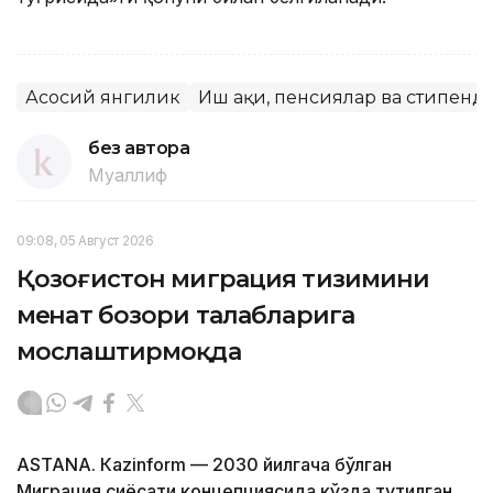
Асосий янгилик
Иш ҳақи, пенсиялар ва стипенд
без автора
Муаллиф
09:08, 05 Август 2026
Қозоғистон миграция тизимини
меҳнат бозори талабларига
мослаштирмоқда
ASTANА. Кazinform — 2030 йилгача бўлган
Миграция сиёсати концепциясида кўзда тутилган