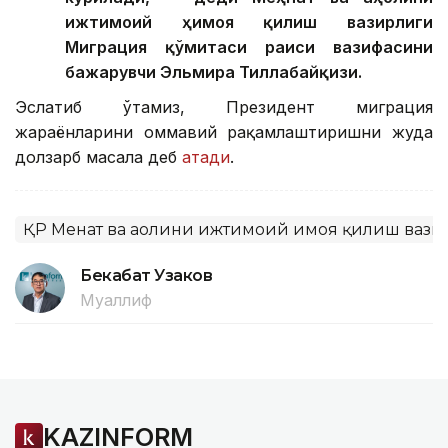
ижтимоий ҳимоя қилиш вазирлиги
Миграция қўмитаси раиси вазифасини
бажарувчи Эльмира Тиллабайқизи.
Эслатиб ўтамиз, Президент миграция
жараёнларини оммавий рақамлаштиришни жуда
долзарб масала деб
атади
.
ҚР Меҳнат ва аҳолини ижтимоий ҳимоя қилиш ваз
Бекабат Узаков
Муаллиф
KAZINFORM