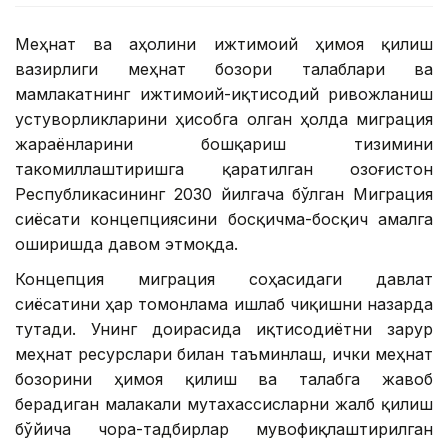
Меҳнат ва аҳолини ижтимоий ҳимоя қилиш
вазирлиги меҳнат бозори талаблари ва
мамлакатнинг ижтимоий-иқтисодий ривожланиш
устуворликларини ҳисобга олган ҳолда миграция
жараёнларини бошқариш тизимини
такомиллаштиришга қаратилган Қозоғистон
Республикасининг 2030 йилгача бўлган Миграция
сиёсати концепциясини босқичма-босқич амалга
оширишда давом этмоқда.
Концепция миграция соҳасидаги давлат
сиёсатини ҳар томонлама ишлаб чиқишни назарда
тутади. Унинг доирасида иқтисодиётни зарур
меҳнат ресурслари билан таъминлаш, ички меҳнат
бозорини ҳимоя қилиш ва талабга жавоб
берадиган малакали мутахассисларни жалб қилиш
бўйича чора-тадбирлар мувофиқлаштирилган