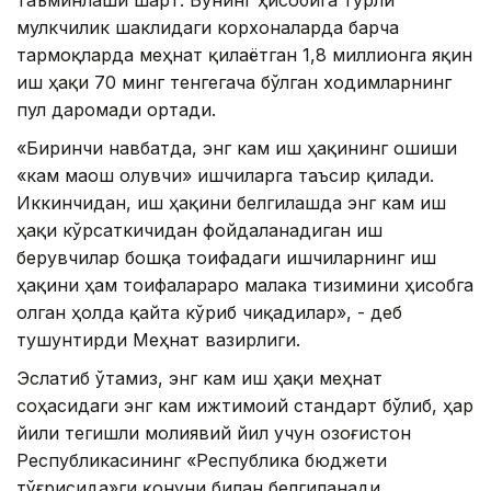
таъминлаши шарт. Бунинг ҳисобига турли
мулкчилик шаклидаги корхоналарда барча
тармоқларда меҳнат қилаётган 1,8 миллионга яқин
иш ҳақи 70 минг тенгегача бўлган ходимларнинг
пул даромади ортади.
«Биринчи навбатда, энг кам иш ҳақининг ошиши
«кам маош олувчи» ишчиларга таъсир қилади.
Иккинчидан, иш ҳақини белгилашда энг кам иш
ҳақи кўрсаткичидан фойдаланадиган иш
берувчилар бошқа тоифадаги ишчиларнинг иш
ҳақини ҳам тоифалараро малака тизимини ҳисобга
олган ҳолда қайта кўриб чиқадилар», - деб
тушунтирди Меҳнат вазирлиги.
Эслатиб ўтамиз, энг кам иш ҳақи меҳнат
соҳасидаги энг кам ижтимоий стандарт бўлиб, ҳар
йили тегишли молиявий йил учун Қозоғистон
Республикасининг «Республика бюджети
тўғрисида»ги қонуни билан белгиланади.