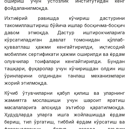
ошириш учун устозлик институтидан кенг
фойдаланилмоқда.
Ихтиёрий равишда кўчириш дастурини
такомиллаштириш бўйича ишлар босқичма-босқич
давом этмоқда. Дастур иштирокчиларига
кўрсатиладиган давлат томонидан қўллаб-
қувватлаш ҳажми кенгайтирилди, иқтисодий
мобиллик сертификати ҳажми оширилди ва ёрдам
олувчилар тоифалари кенгайтирилди. Бундан
ташқари, фуқаролар учун кўчиришдан олдин иш
ўринларини олдиндан танлаш механизмлари
жорий этилмоқда.
Кўчиб ўтувчиларни қабул қилиш ва уларнинг
жамиятга мослашиши учун шароит яратиш
масалаларига алоҳида эътибор қаратилмоқда.
Ҳудудларда уларга ишга жойлашишда ёрдам
бериш, тил ўргатиш, тиббий ёрдам кўрсатиш ва
фарзандларини бепул асосда таълим