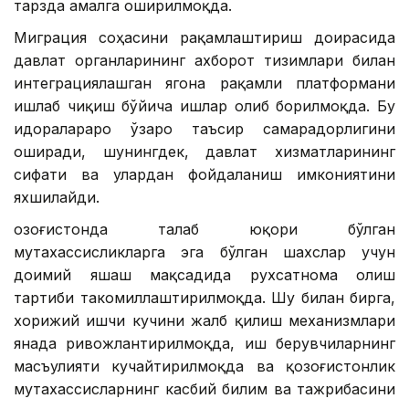
тарзда амалга оширилмоқда.
Миграция соҳасини рақамлаштириш доирасида
давлат органларининг ахборот тизимлари билан
интеграциялашган ягона рақамли платформани
ишлаб чиқиш бўйича ишлар олиб борилмоқда. Бу
идоралараро ўзаро таъсир самарадорлигини
оширади, шунингдек, давлат хизматларининг
сифати ва улардан фойдаланиш имкониятини
яхшилайди.
Қозоғистонда талаб юқори бўлган
мутахассисликларга эга бўлган шахслар учун
доимий яшаш мақсадида рухсатнома олиш
тартиби такомиллаштирилмоқда. Шу билан бирга,
хорижий ишчи кучини жалб қилиш механизмлари
янада ривожлантирилмоқда, иш берувчиларнинг
масъулияти кучайтирилмоқда ва қозоғистонлик
мутахассисларнинг касбий билим ва тажрибасини