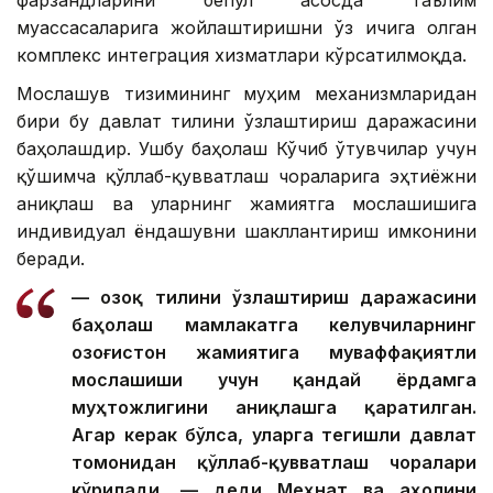
муассасаларига жойлаштиришни ўз ичига олган
комплекс интеграция хизматлари кўрсатилмоқда.
Мослашув тизимининг муҳим механизмларидан
бири бу давлат тилини ўзлаштириш даражасини
баҳолашдир. Ушбу баҳолаш Кўчиб ўтувчилар учун
қўшимча қўллаб-қувватлаш чораларига эҳтиёжни
аниқлаш ва уларнинг жамиятга мослашишига
индивидуал ёндашувни шакллантириш имконини
беради.
— Қозоқ тилини ўзлаштириш даражасини
баҳолаш мамлакатга келувчиларнинг
Қозоғистон жамиятига муваффақиятли
мослашиши учун қандай ёрдамга
муҳтожлигини аниқлашга қаратилган.
Агар керак бўлса, уларга тегишли давлат
томонидан қўллаб-қувватлаш чоралари
кўрилади, — деди Меҳнат ва аҳолини