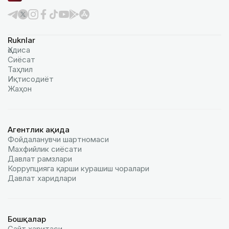
Ruknlar
Ҳодиса
Сиёсат
Таҳлил
Иқтисодиёт
Жаҳон
Агентлик ҳақида
Фойдаланувчи шартномаси
Махфийлик сиёсати
Давлат рамзлари
Коррупцияга қарши курашиш чоралари
Давлат харидлари
Бошқалар
Сайт харитаси