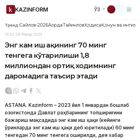
KAZINFORM
ЎЗ
Сайлов-2026
Ақорда
Тайинлов
Ҳодиса
Қонун ва интизо
Тренд:
13:20, 08 Январ 2023
Энг кам иш ҳақининг 70 минг
тенгега кўтарилиши 1,8
миллиондан ортиқ ходимнинг
даромадига таъсир этади
ASTANА. Kazinform – 2023 йил 1 январдан бошлаб
Қозоғистонда Давлат раҳбарининг топшириғини
бажариш мақсадида энг кам иш ҳақи (кейинги
ўринларда энг кам иш ҳақи деб юритилади) 60 минг
тенгедан 70 минг тенгега оширилди, дея хабар