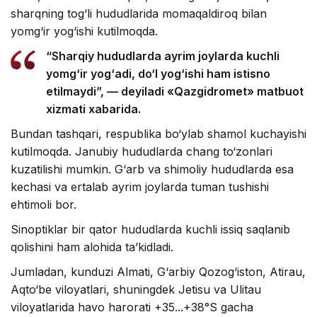
sharqning tog‘li hududlarida momaqaldiroq bilan
yomg‘ir yog‘ishi kutilmoqda.
“Sharqiy hududlarda ayrim joylarda kuchli
yomg‘ir yog‘adi, do‘l yog‘ishi ham istisno
etilmaydi”, — deyiladi «Qazgidromet» matbuot
xizmati xabarida.
Bundan tashqari, respublika bo‘ylab shamol kuchayishi
kutilmoqda. Janubiy hududlarda chang to‘zonlari
kuzatilishi mumkin. G‘arb va shimoliy hududlarda esa
kechasi va ertalab ayrim joylarda tuman tushishi
ehtimoli bor.
Sinoptiklar bir qator hududlarda kuchli issiq saqlanib
qolishini ham alohida ta’kidladi.
Jumladan, kunduzi Almati, G‘arbiy Qozog‘iston, Atirau,
Aqto‘be viloyatlari, shuningdek Jetisu va Ulitau
viloyatlarida havo harorati +35...+38°S gacha