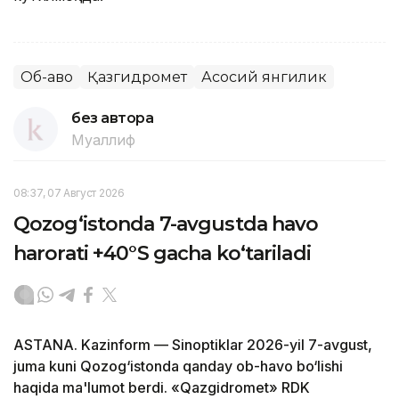
Об-ҳаво
Қазгидромет
Асосий янгилик
без автора
Муаллиф
08:37, 07 Август 2026
Qozog‘istonda 7-avgustda havo
harorati +40°S gacha ko‘tariladi
ASTANA. Kazinform — Sinoptiklar 2026-yil 7-avgust,
juma kuni Qozog‘istonda qanday ob-havo bo‘lishi
haqida ma'lumot berdi. «Qazgidromet» RDK