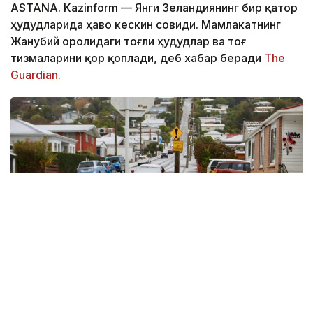
ASTANA. Kazinform
—
Янги Зеландиянинг бир қатор
ҳудудларида ҳаво кескин совиди. Мамлакатнинг
Жанубий оролидаги тоғли ҳудудлар ва тоғ
тизмаларини қор қоплади, деб хабар беради
The
Guardian.
Фото: The Guardian
Данидин шаҳрини қалин қор қоплади, Крайстчерч