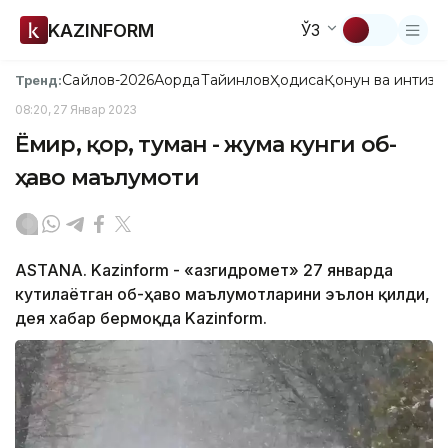
KAZINFORM
ЎЗ
Сайлов-2026
Ақорда
Тайинлов
Ҳодиса
Қонун ва интизо
Тренд:
08:20, 27 Январ 2023
Ёмғир, қор, туман - жума кунги об-
ҳаво маълумоти
ASTANA. Kazinform - «Қазгидромет» 27 январда
кутилаётган об-ҳаво маълумотларини эълон қилди,
дея хабар бермоқда Kazinform.