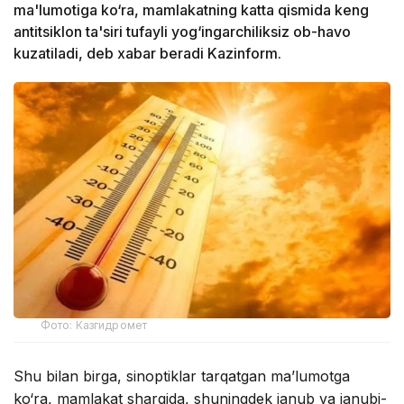
ma'lumotiga ko‘ra, mamlakatning katta qismida keng
antitsiklon ta'siri tufayli yog‘ingarchiliksiz ob-havo
kuzatiladi, deb xabar beradi Kazinform.
Фото: Казгидромет
Shu bilan birga, sinoptiklar tarqatgan ma’lumotga
ko‘ra, mamlakat sharqida, shuningdek janub va janubi-