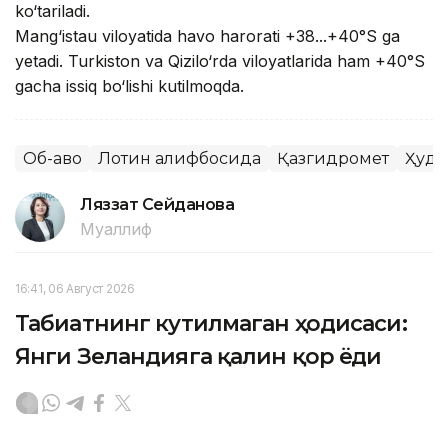
ko‘tariladi.
Mang‘istau viloyatida havo harorati +38...+40°S ga
yetadi. Turkiston va Qizilo‘rda viloyatlarida ham +40°S
gacha issiq bo‘lishi kutilmoqda.
Об-ҳаво
Лотин алифбосида
Қазгидромет
Ҳуду
Ляззат Сейданова
Муаллиф
16:41, 06 Август 2026
Табиатнинг кутилмаган ҳодисаси:
Янги Зеландияга қалин қор ёғди