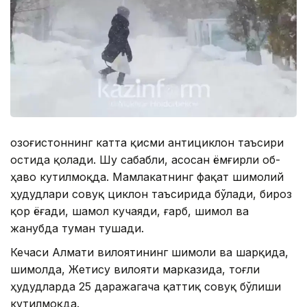
Қозоғистоннинг катта қисми антициклон таъсири
остида қолади. Шу сабабли, асосан ёмғирли об-
ҳаво кутилмоқда. Мамлакатнинг фақат шимолий
ҳудудлари совуқ циклон таъсирида бўлади, бироз
қор ёғади, шамол кучаяди, ғарб, шимол ва
жанубда туман тушади.
Кечаси Алмати вилоятининг шимоли ва шарқида,
шимолда, Жетису вилояти марказида, тоғли
ҳудудларда 25 даражагача қаттиқ совуқ бўлиши
кутилмоқда.