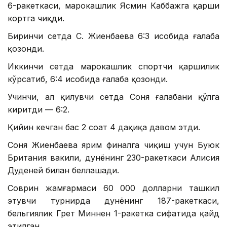
6-ракеткаси, марокашлик Ясмин Каббажга қарши
кортга чиқди.
Биринчи сетда С. Жиенбаева 6:3 ҳисобида ғалаба
қозонди.
Иккинчи сетда марокашлик спортчи қаршилик
кўрсатиб, 6:4 ҳисобида ғалаба қозонди.
Учинчи, ҳал қилувчи сетда Соня ғалабани қўлга
киритди — 6:2.
Қийин кечган баҳс 2 соат 4 дақиқа давом этди.
Соня Жиенбаева ярим финалга чиқиш учун Буюк
Британия вакили, дунёнинг 230-ракеткаси Алисия
Дуденей билан беллашади.
Соврин жамғармаси 60 000 долларни ташкил
этувчи турнирда дунёнинг 187-ракеткаси,
бельгиялик Грет Миннен 1-ракетка сифатида қайд
этилган.