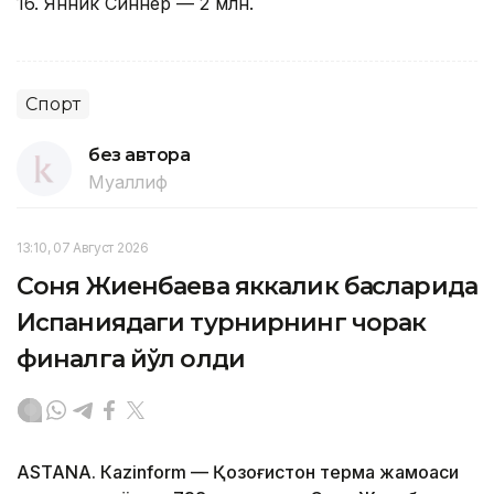
16. Янник Синнер — 2 млн.
Спорт
без автора
Муаллиф
13:10, 07 Август 2026
Соня Жиенбаева яккалик баҳсларида
Испаниядаги турнирнинг чорак
финалга йўл олди
ASTANА. Кazinform — Қозоғистон терма жамоаси