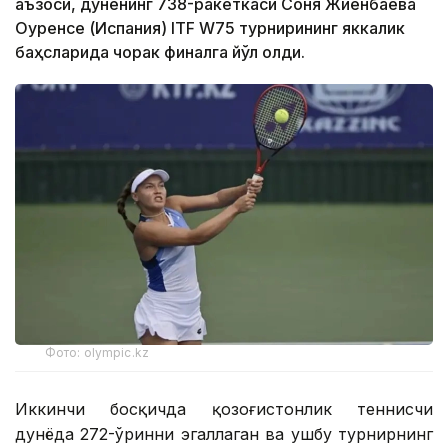
аъзоси, дунёнинг 738-ракеткаси Соня Жиенбаева
Оуренсе (Испания) ITF W75 турнирининг яккалик
баҳсларида чорак финалга йўл олди.
Фото: olympic.kz
Иккинчи босқичда қозоғистонлик теннисчи
дунёда 272-ўринни эгаллаган ва ушбу турнирнинг