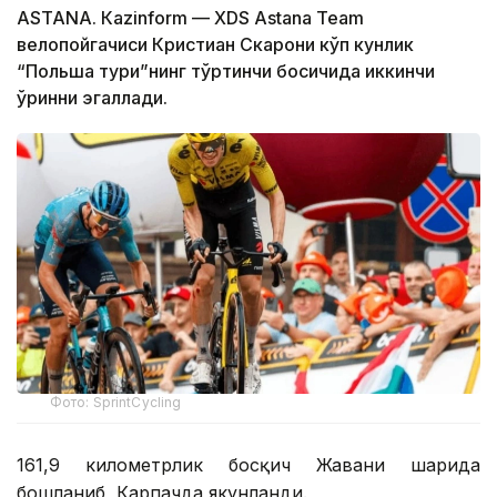
ASTANА. Кazinform — XDS Astana Team
велопойгачиси Кристиан Скарони кўп кунлик
“Польша тури”нинг тўртинчи босқичида иккинчи
ўринни эгаллади.
Фото: SprintCycling
161,9 километрлик босқич Жавани шаҳрида
бошланиб, Карпачда якунланди.