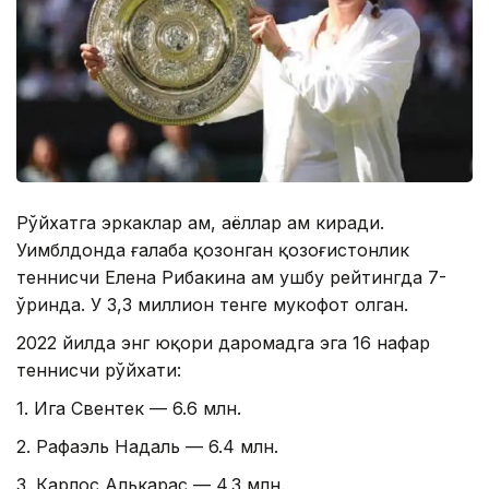
Рўйхатга эркаклар ҳам, аёллар ҳам киради.
Уимблдонда ғалаба қозонган қозоғистонлик
теннисчи Елена Рибакина ҳам ушбу рейтингда 7-
ўринда. У 3,3 миллион тенге мукофот олган.
2022 йилда энг юқори даромадга эга 16 нафар
теннисчи рўйхати:
1. Ига Свентек — 6.6 млн.
2. Рафаэль Надаль — 6.4 млн.
3. Карлос Алькарас — 4.3 млн.