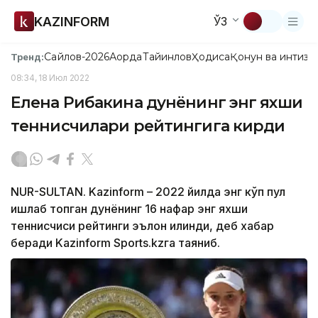
KAZINFORM
ЎЗ
Сайлов-2026
Ақорда
Тайинлов
Ҳодиса
Қонун ва интизо
Тренд:
08:34, 18 Июл 2022
Елена Рибакина дунёнинг энг яхши
теннисчилари рейтингига кирди
NUR-SULTAN. Kazinform – 2022 йилда энг кўп пул
ишлаб топган дунёнинг 16 нафар энг яхши
теннисчиси рейтинги эълон қилинди, деб хабар
беради Kazinform Sports.kzга таяниб.