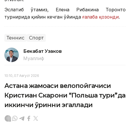
Эслатиб ўтамиз, Елена Рибакина Торонто
турнирида қийин кечган ўйинда
ғалаба қозонди
.
Теннис
Спорт
Бекабат Узаков
Муаллиф
10:10, 07 Август 2026
Астана жамоаси велопойгачиси
Кристиан Скарони “Польша тури”да
иккинчи ўринни эгаллади