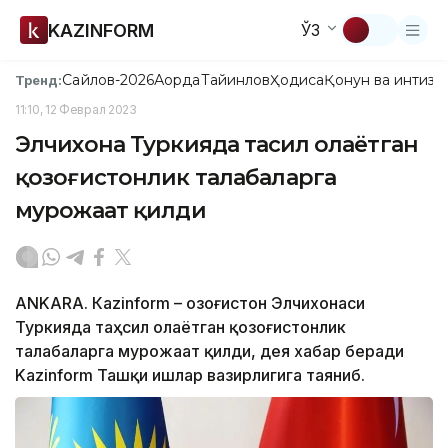
KAZINFORM
ЎЗ
Сайлов-2026
Ақорда
Тайинлов
Ҳодиса
Қонун ва интизо
Тренд:
11:10, 12 Феврал 2023
Элчихона Туркияда таҳсил олаётган
қозоғистонлик талабаларга
мурожаат қилди
АNKARА. Кazinform – Қозоғистон Элчихонаси
Туркияда таҳсил олаётган қозоғистонлик
талабаларга мурожаат қилди, дея хабар беради
Kazinform Ташқи ишлар вазирлигига таяниб.