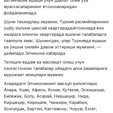
вақтинчалик яшаши учун давлат олий ўқув
муассасаларининг ётоқхоналаридан
фойдаланилади.
Шуни таъкидлаш керакки, Туркия расмийларининг
ушбу эълони шахсий квартирада/ётоқхонада ёки
ижарага олинган квартирада яшовчи талабаларга
тааллуқли эмас. Шунингдек, улар Туркияда яшаши
ва ўқишни онлайн давом эттириши мумкин», —
дейилади Элчихона хабарида.
Тегишли ёрдам ва маслаҳат олиш учун
қозоғистонлик талабалар қуйидаги алоқа рақамларига
мурожаат қилишлари мумкин:
Анқарадаги Элчихонанинг масъул вилоятлари:
Анқара, Ушак, Афион, Кония, Кутахия, Эскишеҳир,
Билежик, Болу, Ақсарай, Невшеҳир, Ниде,
Киршеҳир, Кирккале, Чанкири, Карабюк,
Зонгулдак, Бартин, Кастамону, Чорум, Ёзгат,