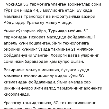
Туркияда 5G тармоғига уланган абонентлар сони
тўрт ой ичида 44,5 миллионга етди. Бу ҳақда
мамлакат транспорт ва инфратузилма вазири
Абдулқодир Уралоғлу маълум қилди.
Унинг сўзларига кўра, Туркияда мобиль 5G
тармоғидан тижорат мақсадида фойдаланиш 1
апрель куни бошланган. Янги технологияга
биринчи куннинг ўзида тахминан 21 миллион
фойдаланувчи уланган. Ҳозирги вақтда уларнинг
сони икки баравардан ҳам кўпроқ ошган.
Вазирнинг маълум қилишича, бугунги кунда
мамлакат аҳолисининг ярмидан кўпи 5G
хизматидан фойдаланади. Яъни амалда ҳар
иккинчи фуқаро янги авлод тармоғининг абоненти
ҳисобланади.
Уралоғлу таъкидлашича, 5G технологиясининг
ривожланиши Туркиянинг рақамли