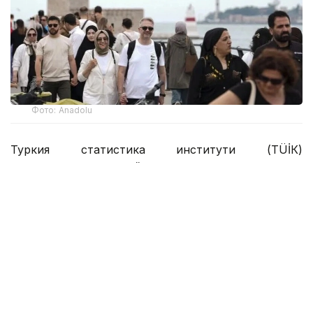
Фото: Anadolu
Туркия статистика институти (ТÜİК)
маълумотларига кўра, ҳисобот даврида
мамлакатнинг туризм соҳасидаги даромади 15,865
миллиард АҚШ долларини ташкил этди.
Туризм соҳасидаги даромаднинг асосий қисми —
15,656 миллиард АҚШ доллари — хорижий
сайёҳлар ҳисобидан шакллантирилди. 209,5
миллион АҚШ доллари эса транзит
йўловчилардан тушди. Туризм соҳаси умумий