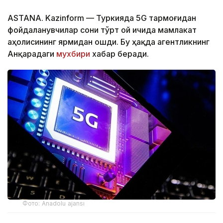
ASTANA. Kazinform — Туркияда 5G тармоғидан
фойдаланувчилар сони тўрт ой ичида мамлакат
аҳолисининг ярмидан ошди. Бу ҳақда агентликнинг
Анқарадаги
мухбири
хабар беради.
Фото: Anadolu ajansı