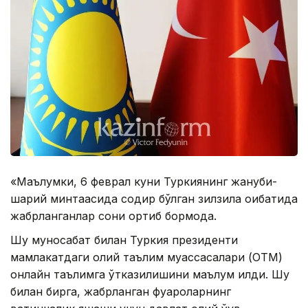
«Маълумки, 6 феврал куни Туркиянинг жануби-
шарқий минтақасида содир бўлган зилзила оқибатида
жабрланганлар сони ортиб бормоқда.
Шу муносабат билан Туркия президенти
мамлакатдаги олий таълим муассасалари (ОТМ)
онлайн таълимга ўтказилишини маълум қилди. Шу
билан бирга, жабрланган фуқароларнинг