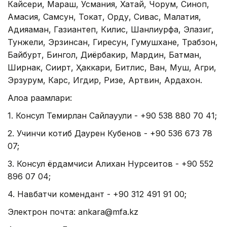
Кайсери, Мараш, Усмания, Хатай, Чорум, Синоп,
Амасия, Самсун, Токат, Орду, Сивас, Малатия,
Адияаман, Газиантеп, Килис, Шанлиурфа, Элазиг,
Тунжели, Эрзинcан, Гиресун, Гумушхане, Трабзон,
Байбурт, Бингол, Диёрбакир, Мардин, Батман,
Ширнак, Сиирт, Ҳаккари, Битлис, Ван, Муш, Агри,
Эрзурум, Карс, Игдир, Ризе, Артвин, Ардахон.
Алоқа рақамлари:
1. Консул Темирлан Сайлауули - +90 538 880 70 41;
2. Учинчи котиб Даурен Кубенов - +90 536 673 78
07;
3. Консул ёрдамчиси Алихан Нурсеитов - +90 552
896 07 04;
4. Навбатчи комендант - +90 312 491 91 00;
Электрон почта: ankara@mfa.kz