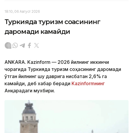
18:10, 06 Август 2026
Туркияда туризм соҳасининг
даромади камайди
ANKARA. Kazinform — 2026 йилнинг иккинчи
чорагида Туркияда туризм соҳасининг даромади
ўтган йилнинг шу даврига нисбатан 2,6% га
камайди, деб хабар беради
Kazinformнинг
Анқарадаги мухбири.