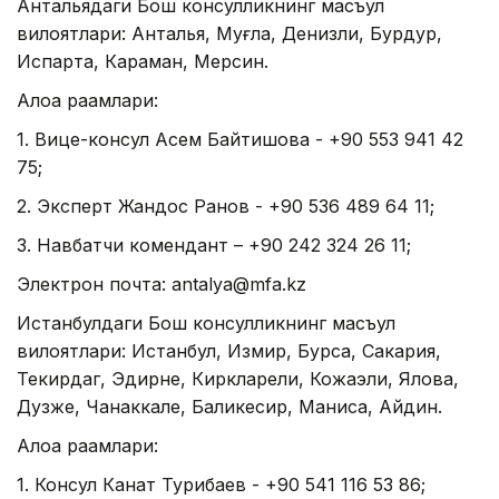
Антальядаги Бош консулликнинг масъул
вилоятлари: Анталья, Муғла, Денизли, Бурдур,
Испарта, Караман, Мерсин.
Алоқа рақамлари:
1. Вице-консул Асем Байтишова - +90 553 941 42
75;
2. Эксперт Жандос Ранов - +90 536 489 64 11;
3. Навбатчи комендант – +90 242 324 26 11;
Электрон почта: antalya@mfa.kz
Истанбулдаги Бош консулликнинг масъул
вилоятлари: Истанбул, Измир, Бурса, Сакария,
Текирдаг, Эдирне, Киркларели, Кожаэли, Ялова,
Дузже, Чанаккале, Баликесир, Маниса, Айдин.
Алоқа рақамлари:
1. Консул Канат Турибаев - +90 541 116 53 86;