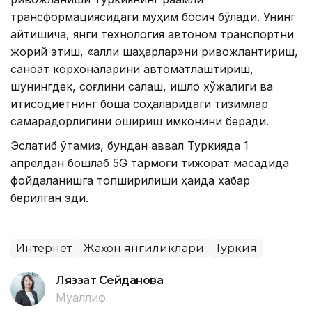
трансформациясидаги муҳим босқич бўлади. Унинг
айтишича, янги технология автоном транспортни
жорий этиш, «ақлли шаҳарлар»ни ривожлантириш,
саноат корхоналарини автоматлаштириш,
шунингдек, соғлиқни сақлаш, қишлоқ хўжалиги ва
иқтисодиётнинг бошқа соҳаларидаги тизимлар
самарадорлигини ошириш имконини беради.
Эслатиб ўтамиз, бундан аввал Туркияда 1
апрелдан бошлаб 5G тармоғи тижорат мақсадида
фойдаланишга топширилиши ҳақида хабар
берилган эди.
Интернет
Жаҳон янгиликлари
Туркия
Ляззат Сейданова
Муаллиф