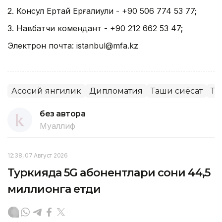
2. Консул Ертай Ерғалиули - +90 506 774 53 77;
3. Навбатчи комендант - +90 212 662 53 47;
Электрон почта: istanbul@mfa.kz
Асосий янгилик
Дипломатия
Ташқи сиёсат
Ту
без автора
Муаллиф
12:38, 07 Август 2026
Туркияда 5G абонентлари сони 44,5
миллионга етди