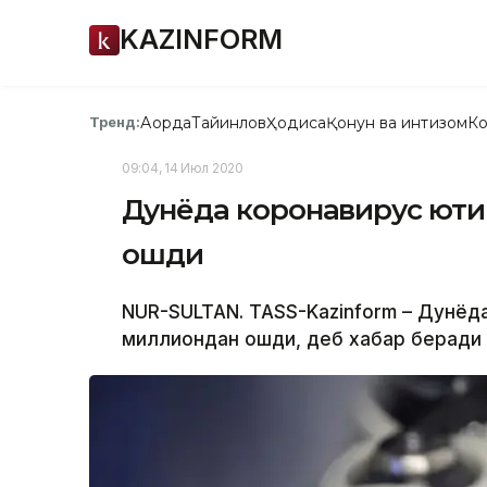
KAZINFORM
Ақорда
Тайинлов
Ҳодиса
Қонун ва интизом
Ко
Тренд:
09:04, 14 Июл 2020
Дунёда коронавирус юқти
ошди
NUR-SULTAN. TASS-Kazinform – Дунёд
миллиондан ошди, деб хабар беради 