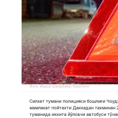
Фото: Мақсат Шағирбаев / Kazinform
Силхет тумани полицияси бошлиғи Чоудҳ
мамлакат пойтахти Даккадан тахминан 
туманида иккита йўловчи автобуси тўқн