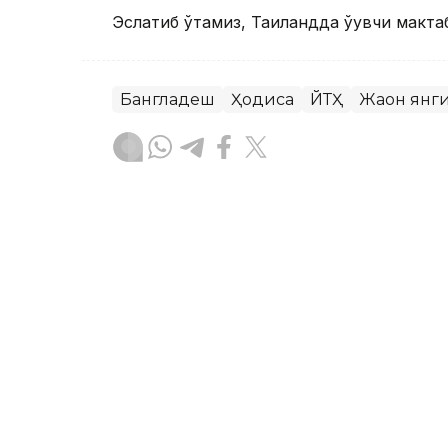
Эслатиб ўтамиз, Таиландда ўқувчи макта
Бангладеш
Ҳодиса
ЙТҲ
Жаҳон янг
Бекабат Узаков
Муаллиф
09:00, 08 Август 2026
Ҳаётни сақлаб қолиши мум
ASTANA. Kazinform — Зилзила ҳақида 