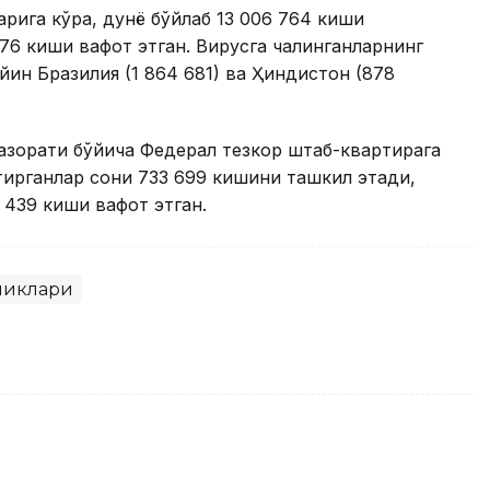
ига кўра, дунё бўйлаб 13 006 764 киши
76 киши вафот этган. Вирусга чалинганларнинг
йин Бразилия (1 864 681) ва Ҳиндистон (878
азорати бўйича Федерал тезкор штаб-квартирага
тирганлар сони 733 699 кишини ташкил этади,
1 439 киши вафот этган.
ликлари