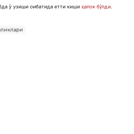
бда ўқ узиши оқибатида етти киши
ҳалок бўлди
.
иликлари
кин бўлган рақамли воситалар
огоҳлантиришлардан тортиб, бедарак йўқолган