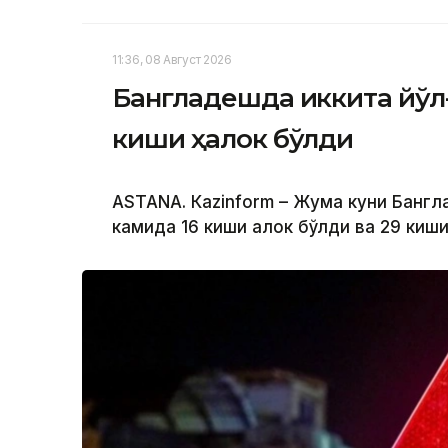
11:36, 08 Август 2026
Бангладешда иккита йўл
киши ҳалок бўлди
ASTANА. Кazinform – Жума куни Бангл
камида 16 киши ҳалок бўлди ва 29 киш