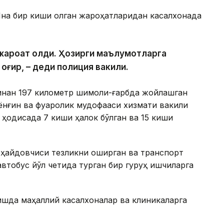
 Яна бир киши олган жароҳатларидан касалхонада
и жароҳат олди. Ҳозирги маълумотларга
 оғир, – деди полиция вакили.
инан 197 километр шимоли-ғарбда жойлашган
ёнғин ва фуқаролик мудофааси хизмати вакили
 ҳодисада 7 киши ҳалок бўлган ва 15 киши
 ҳайдовчиси тезликни оширган ва транспорт
втобус йўл четида турган бир гуруҳ ишчиларга
шда маҳаллий касалхоналар ва клиникаларга