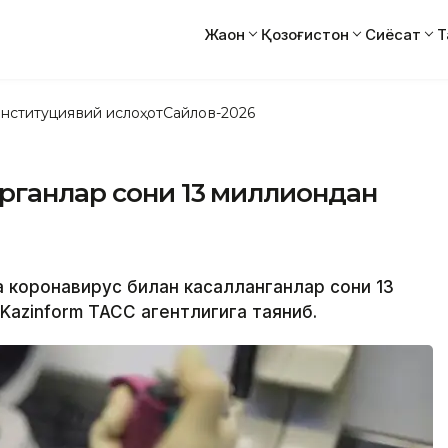
Жаҳон
Қозоғистон
Сиёсат
Т
нституциявий ислоҳот
Сайлов-2026
рганлар сони 13 миллиондан
а коронавирус билан касалланганлар сони 13
Kazinform ТАСС агентлигига таяниб.