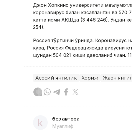
Джон Хопкинс университети маълумотлар
коронавирус билан касалланган ва 570 7
катта қисми АҚШда (3 446 246). Ундан ке
254).
Россия тўртинчи ўринда. Коронавирус н
кўра, Россия Федерациясида вирусни юқ
шундан 504 021 киши даволаниб чиққан. 1
Асосий янгилик
Хориж
Жаҳон янги
без автора
Муаллиф