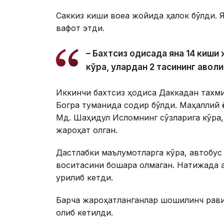
Саккиз киши воқеа жойида ҳалок бўлди.
вафот этди.
– Бахтсиз ҳодисада яна 14 киш
кўра, улардан 2 тасининг аҳволи
Иккинчи бахтсиз ҳодиса Даккадан тахм
Богра туманида содир бўлди. Маҳаллий 
Мд. Шаҳидул Исломнинг сўзларига кўра,
жароҳат олган.
Дастлабки маълумотларга кўра, автобус
воситасини бошқара олмаган. Натижада а
урилиб кетди.
Барча жароҳатланганлар шошилинч рави
олиб кетилди.