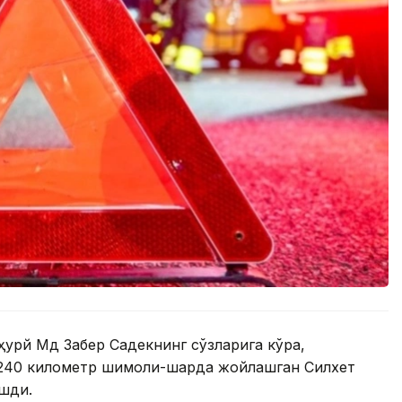
урй Мд Забер Садекнинг сўзларига кўра,
240 километр шимоли-шарқда жойлашган Силхет
ашди.