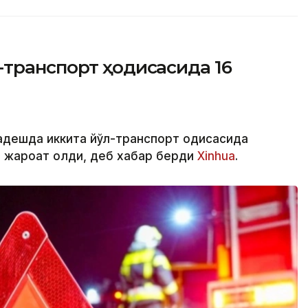
-транспорт ҳодисасида 16
адешда иккита йўл-транспорт ҳодисасида
и жароҳат олди, деб хабар берди
Xinhua
.