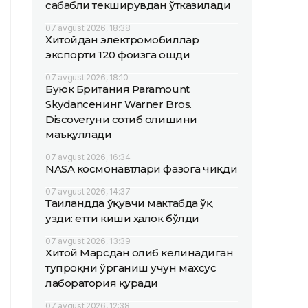
сабабли текширувдан ўтказилади
07 avgust 2026, 18:38
Хитойдан электромобиллар
экспорти 120 фоизга ошди
07 avgust 2026, 18:10
Буюк Британия Paramount
Skydanceнинг Warner Bros.
Discoveryни сотиб олишини
маъқуллади
07 avgust 2026, 16:34
NASA космонавтлари фазога чиқди
07 avgust 2026, 14:37
Таиландда ўқувчи мактабда ўқ
узди: етти киши ҳалок бўлди
07 avgust 2026, 13:39
Хитой Марсдан олиб келинадиган
тупроқни ўрганиш учун махсус
лаборатория қуради
07 avgust 2026, 12:38