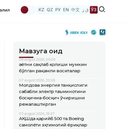
KZ
QZ
РУ
EN
中文
ق ز
ЎЗ
аҳлил
Мавзуга оид
08 avgust 2026, 09:00
Ҳаётни сақлаб қолиши мумкин
бўлган рақамли воситалар
07 avgust 2026, 20:36
Молдова энергия танқислиги
сабабли электр таъминотини
босқичма-босқич ўчиришни
режалаштирган
07 avgust 2026, 19:37
АҚШда қарийб 500 та Boeing
самолёти эҳтимолий ёриқлар