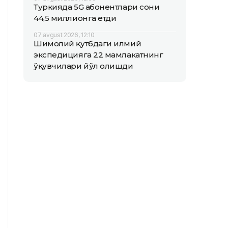
Туркияда 5G абонентлари сони
44,5 миллионга етди
07 avgust 2026, 12:10
Шимолий қутбдаги илмий
экспедицияга 22 мамлакатнинг
ўқувчилари йўл олишди