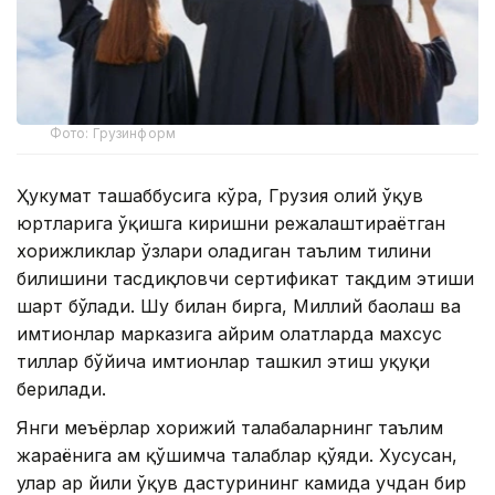
Фото: Грузинформ
Ҳукумат ташаббусига кўра, Грузия олий ўқув
юртларига ўқишга киришни режалаштираётган
хорижликлар ўзлари оладиган таълим тилини
билишини тасдиқловчи сертификат тақдим этиши
шарт бўлади. Шу билан бирга, Миллий баҳолаш ва
имтиҳонлар марказига айрим ҳолатларда махсус
тиллар бўйича имтиҳонлар ташкил этиш ҳуқуқи
берилади.
Янги меъёрлар хорижий талабаларнинг таълим
жараёнига ҳам қўшимча талаблар қўяди. Хусусан,
улар ҳар йили ўқув дастурининг камида учдан бир