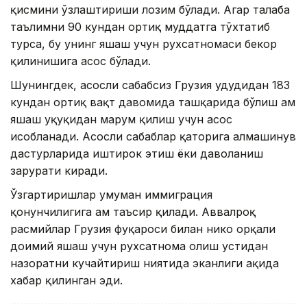
қисмини ўзлаштириши лозим бўлади. Агар талаба
таълимни 90 кундан ортиқ муддатга тўхтатиб
турса, бу унинг яшаш учун рухсатномаси бекор
қилинишига асос бўлади.
Шунингдек, асосли сабабсиз Грузия ҳудудидан 183
кундан ортиқ вақт давомида ташқарида бўлиш ҳам
яшаш ҳуқуқидан маҳрум қилиш учун асос
ҳисобланади. Асосли сабаблар қаторига алмашинув
дастурларида иштирок этиш ёки даволаниш
зарурати киради.
Ўзгартиришлар умуман иммиграция
қонунчилигига ҳам таъсир қилади. Аввалроқ
расмийлар Грузия фуқароси билан никоҳ орқали
доимий яшаш учун рухсатнома олиш устидан
назоратни кучайтириш ниятида эканлиги ҳақида
хабар қилинган эди.