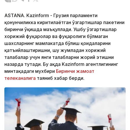
ASTANA. Kazinform - Грузия парламенти
қонунчиликка киритилаётган ўзгартишлар пакетини
биринчи ўқишда маъқуллади. Ушбу ўзгартишлар
хорижий фуқаролар ва фуқаролиги бўлмаган
шахсларнинг мамлакатда бўлиш қоидаларини
қатъийлаштиришни, шу жумладан хорижий
талабалар учун янги талабларни жорий этишни
назарда тутади. Бу ҳақда Kazinform агентлигининг
минтақадаги мухбири
Биринчи жамоат
телеканалига
таяниб хабар берди.