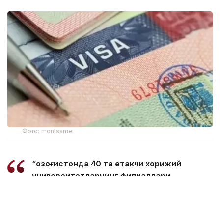
Фото: montsame
“Қозоғистонда 40 та етакчи хорижий
университетларнинг филиаллари
очилмоқда. Бугунги кунда
мамлакатимизда 31 минг 500 нафар
хорижлик талаба таҳсил олмоқда – бу