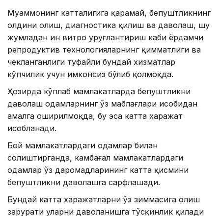
Муаммонинг катталигига қарамай, бепуштликнинг
олдини олиш, диагностика қилиш ва даволаш, шу
жумладан ин витро уруғлантириш каби ёрдамчи
репродуктив технологияларнинг қимматлиги ва
чекланганлиги туфайли бундай хизматлар
кўпчилик учун имконсиз бўлиб қолмоқда.
Ҳозирда кўплаб мамлакатларда бепуштликни
даволаш одамларнинг ўз маблағлари ҳисобидан
амалга оширилмоқда, бу эса катта харажат
ҳисобланади.
Бой мамлакатлардаги одамлар билан
солиштирганда, камбағал мамлакатлардаги
одамлар ўз даромадларининг катта қисмини
бепуштликни даволашга сарфлашади.
Бундай катта харажатларни ўз зиммасига олиш
зарурати уларни даволанишга тўсқинлик қилади