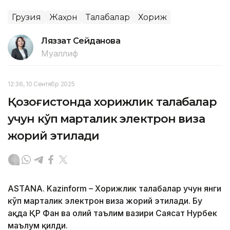
Грузия
Жаҳон
Талабалар
Хориж
Ляззат Сейданова
Муаллиф
12:36, 10 Сентябр 2025
Қозоғистонда хорижлик талабалар
учун кўп марталик электрон виза
жорий этилади
ASTANA. Kazinform – Хорижлик талабалар учун янги
кўп марталик электрон виза жорий этилади. Бу
ҳақда ҚР Фан ва олий таълим вазири Саясат Нурбек
маълум қилди.