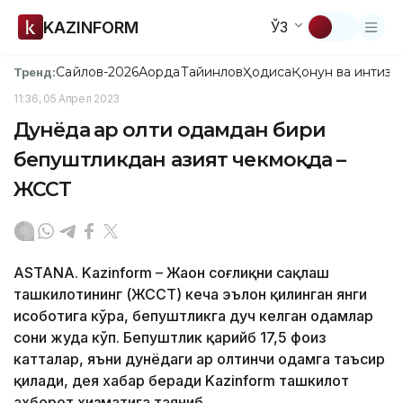
KAZINFORM
ЎЗ
Сайлов-2026
Ақорда
Тайинлов
Ҳодиса
Қонун ва интизо
Тренд:
11:36, 05 Апрел 2023
Дунёда ҳар олти одамдан бири
бепуштликдан азият чекмоқда –
ЖССТ
ASTANA. Kazinform – Жаҳон соғлиқни сақлаш
ташкилотининг (ЖССТ) кеча эълон қилинган янги
ҳисоботига кўра, бепуштликга дуч келган одамлар
сони жуда кўп. Бепуштлик қарийб 17,5 фоиз
катталар, яъни дунёдаги ҳар олтинчи одамга таъсир
қилади, дея хабар беради Kazinform ташкилот
ахборот хизматига таяниб.