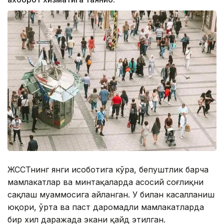
ЖССТнинг янги ҳисоботига кўра, бепуштлик барча
мамлакатлар ва минтақаларда асосий соғлиқни
сақлаш муаммосига айланган. У билан касалланиш
юқори, ўрта ва паст даромадли мамлакатларда
бир хил даражада экани қайд этилган.