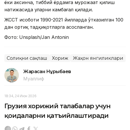
ёки аксинча, тиббий ёрдамга мурожаат қилиш
натижасида уларни камбағал қилади.
ЖССТ ҳисоботи 1990-2021 йилларда ўтказилган 100
дан ортиқ тадқиқотларга асосланган.
Фото: Unsplash/Jan Antonin
Соғлиқни сақлаш
Хориж
Жаҳон янгиликлари
Жарасқан Нұрыбаев
Муаллиф
18:34, 24 Июн 2026
Грузия хорижий талабалар учун
қоидаларни қатъийлаштиради