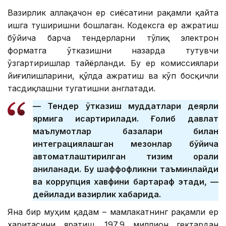
Вазирлик аллақачон ер сиёсатини рақамли қайта
ишга туширишни бошлаган. Кодексга ер ажратиш
бўйича барча тендерларни тўлиқ электрон
форматга ўтказишни назарда тутувчи
ўзгартиришлар тайёрланди. Бу ер комиссиялари
йиғилишларини, қўлда ажратиш ва кўп босқичли
тасдиқлашни тугатишни англатади.
— Тендер ўтказиш муддатлари деярли
ярмига қисқартирилади. Ғолиб давлат
маълумотлар базалари билан
интеграциялашган мезонлар бўйича
автоматлаштирилган тизим орқали
аниқланади. Бу шаффофликни таъминлайди
ва коррупция хавфини бартараф этади, —
дейилади вазирлик хабарида.
Яна бир муҳим қадам – мамлакатнинг рақамли ер
харитасини яратиш. 197,9 миллион гектардан