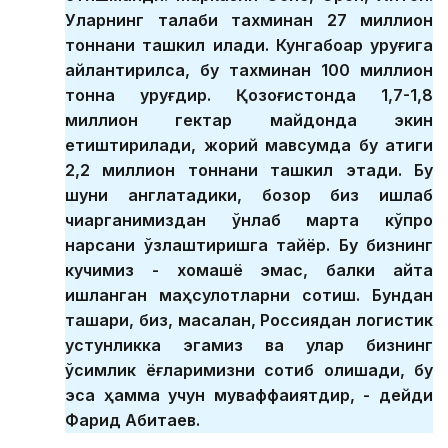
Уларнинг талаби тахминан 27 миллион
тоннани ташкил қилади. Кунгабоқар уруғига
айлантирилса, бу тахминан 100 миллион
тонна уруғдир. Қозоғистонда 1,7-1,8
миллион гектар майдонда экин
етиштирилади, жорий мавсумда бу атиги
2,2 миллион тоннани ташкил этади. Бу
шуни англатадики, бозор биз ишлаб
чиқарганимиздан ўнлаб марта кўпроқ
нарсани ўзлаштиришга тайёр. Бу бизнинг
кучимиз - хомашё эмас, балки қайта
ишланган маҳсулотларни сотиш. Бундан
ташқари, биз, масалан, Россиядан логистик
устунликка эгамиз ва улар бизнинг
ўсимлик ёғларимизни сотиб олишади, бу
эса ҳамма учун муваффақиятдир, - дейди
Фарид Абитаев.