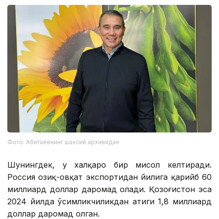
Фото: Абитаевнинг шахсий архивидан
Шунингдек, у халқаро бир мисол келтиради.
Россия озиқ-овқат экспортидан йилига қарийб 60
миллиард доллар даромад олади. Қозоғистон эса
2024 йилда ўсимликчиликдан атиги 1,8 миллиард
доллар даромад олган.