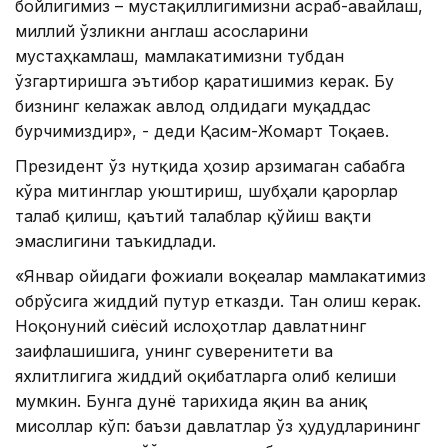
бойлигимиз – мустақиллигимизни асраб-авайлаш,
миллий ўзликни англаш асосларини
мустаҳкамлаш, мамлакатимизни тубдан
ўзгартиришга эътибор қаратишимиз керак. Бу
бизнинг келажак авлод олдидаги муқаддас
бурчимиздир», - деди Қасим-Жомарт Тоқаев.
Президент ўз нутқида ҳозир арзимаган сабабга
кўра митинглар уюштириш, шубҳали қарорлар
талаб қилиш, қаътий талаблар қўйиш вақти
эмаслигини таъкидлади.
«Январ ойидаги фожиали воқеалар мамлакатимиз
обрўсига жиддий путур етказди. Тан олиш керак.
Ноқонуний сиёсий ислоҳотлар давлатнинг
заифлашишига, унинг суверенитети ва
яхлитлигига жиддий оқибатларга олиб келиши
мумкин. Бунга дунё тарихида яқин ва аниқ
мисоллар кўп: баъзи давлатлар ўз ҳудудларининг