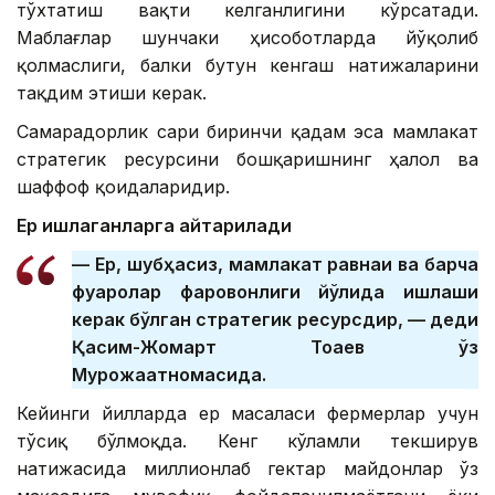
тўхтатиш вақти келганлигини кўрсатади.
Маблағлар шунчаки ҳисоботларда йўқолиб
қолмаслиги, балки бутун кенгаш натижаларини
тақдим этиши керак.
Самарадорлик сари биринчи қадам эса мамлакат
стратегик ресурсини бошқаришнинг ҳалол ва
шаффоф қоидаларидир.
Ер ишлаганларга қайтарилади
— Ер, шубҳасиз, мамлакат равнақи ва барча
фуқаролар фаровонлиги йўлида ишлаши
керак бўлган стратегик ресурсдир, — деди
Қасим-Жомарт Тоқаев ўз
Мурожаатномасида.
Кейинги йилларда ер масаласи фермерлар учун
тўсиқ бўлмоқда. Кенг кўламли текширув
натижасида миллионлаб гектар майдонлар ўз