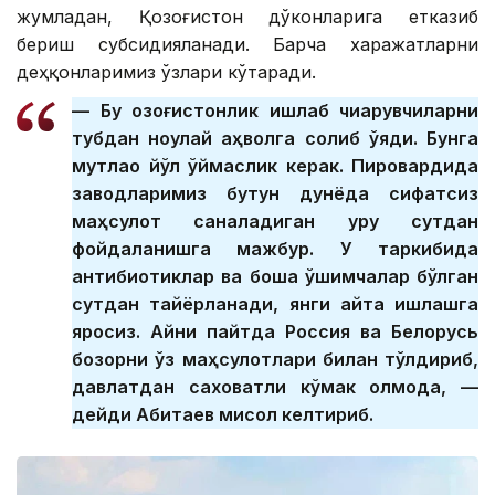
жумладан, Қозоғистон дўконларига етказиб
бериш субсидияланади. Барча харажатларни
деҳқонларимиз ўзлари кўтаради.
— Бу қозоғистонлик ишлаб чиқарувчиларни
тубдан ноқулай аҳволга солиб қўяди. Бунга
мутлақо йўл қўймаслик керак. Пировардида
заводларимиз бутун дунёда сифатсиз
маҳсулот саналадиган қуруқ сутдан
фойдаланишга мажбур. У таркибида
антибиотиклар ва бошқа қўшимчалар бўлган
сутдан тайёрланади, янги қайта ишлашга
яроқсиз. Айни пайтда Россия ва Белорусь
бозорни ўз маҳсулотлари билан тўлдириб,
давлатдан саховатли кўмак олмоқда, —
дейди Абитаев мисол келтириб.