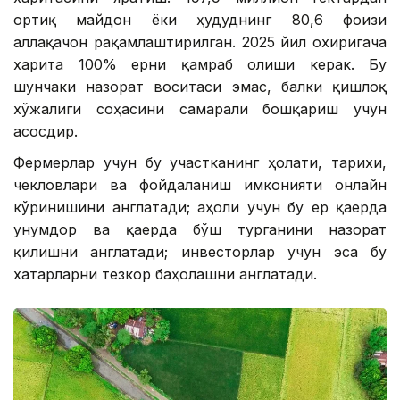
ортиқ майдон ёки ҳудуднинг 80,6 фоизи
аллақачон рақамлаштирилган. 2025 йил охиригача
харита 100% ерни қамраб олиши керак. Бу
шунчаки назорат воситаси эмас, балки қишлоқ
хўжалиги соҳасини самарали бошқариш учун
асосдир.
Фермерлар учун бу участканинг ҳолати, тарихи,
чекловлари ва фойдаланиш имконияти онлайн
кўринишини англатади; аҳоли учун бу ер қаерда
унумдор ва қаерда бўш турганини назорат
қилишни англатади; инвесторлар учун эса бу
хатарларни тезкор баҳолашни англатади.