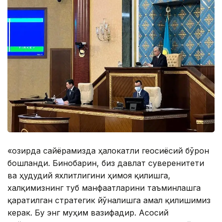
«Ҳозирда сайёрамизда ҳалокатли геосиёсий бўрон
бошланди. Бинобарин, биз давлат суверенитети
ва ҳудудий яхлитлигини ҳимоя қилишга,
халқимизнинг туб манфаатларини таъминлашга
қаратилган стратегик йўналишга амал қилишимиз
керак. Бу энг муҳим вазифадир. Асосий