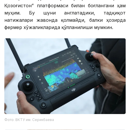
Қозоғистон” платформаси билан боғлангани ҳам
муҳим. Бу шуни англатадики, тадқиқот
натижалари жавонда қолмайди, балки ҳозирда
фермер хўжаликларида қўлланилиши мумкин.
Фото: ВКТУ им. Серикбаева