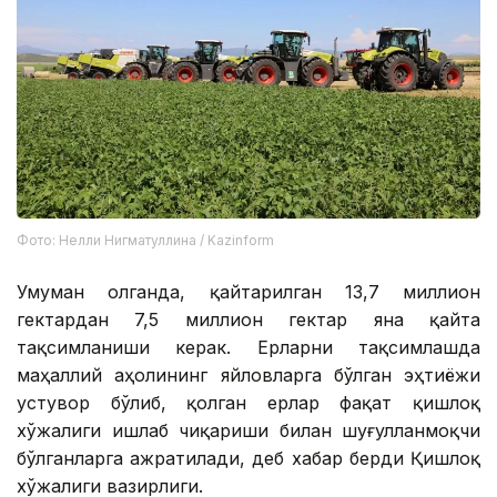
Фото: Нелли Нигматуллина / Kazinform
Умуман олганда, қайтарилган 13,7 миллион
гектардан 7,5 миллион гектар яна қайта
тақсимланиши керак. Ерларни тақсимлашда
маҳаллий аҳолининг яйловларга бўлган эҳтиёжи
устувор бўлиб, қолган ерлар фақат қишлоқ
хўжалиги ишлаб чиқариши билан шуғулланмоқчи
бўлганларга ажратилади, деб хабар берди Қишлоқ
хўжалиги вазирлиги.