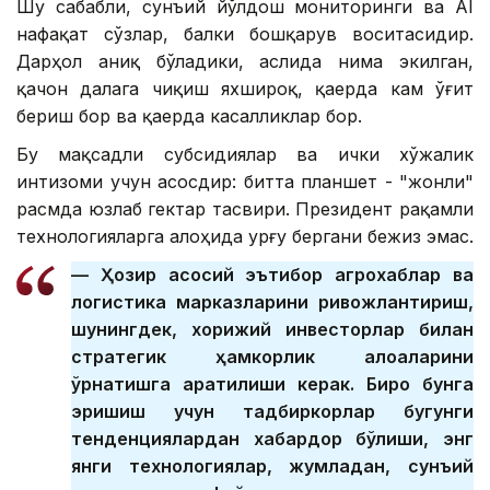
Шу сабабли, сунъий йўлдош мониторинги ва АI
нафақат сўзлар, балки бошқарув воситасидир.
Дарҳол аниқ бўладики, аслида нима экилган,
қачон далага чиқиш яхшироқ, қаерда кам ўғит
бериш бор ва қаерда касалликлар бор.
Бу мақсадли субсидиялар ва ички хўжалик
интизоми учун асосдир: битта планшет - "жонли"
расмда юзлаб гектар тасвири. Президент рақамли
технологияларга алоҳида урғу бергани бежиз эмас.
— Ҳозир асосий эътибор агрохаблар ва
логистика марказларини ривожлантириш,
шунингдек, хорижий инвесторлар билан
стратегик ҳамкорлик алоқаларини
ўрнатишга қаратилиши керак. Бироқ бунга
эришиш учун тадбиркорлар бугунги
тенденциялардан хабардор бўлиши, энг
янги технологиялар, жумладан, сунъий