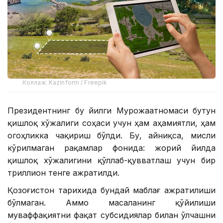
Коллаж: Kazinform / Freepik
Президентнинг бу йилги Мурожаатномаси бутун
қишлоқ хўжалиги соҳаси учун ҳам аҳамиятли, ҳам
огоҳликка чақириш бўлди. Бу, айниқса, мисли
кўрилмаган рақамлар фонида: жорий йилда
қишлоқ хўжалигини қўллаб-қувватлаш учун бир
триллион тенге ажратилди.
Қозоғистон тарихида бундай маблағ ажратилиши
бўлмаган. Аммо масаланинг қўйилиши
муваффақиятни фақат субсидиялар билан ўлчашни