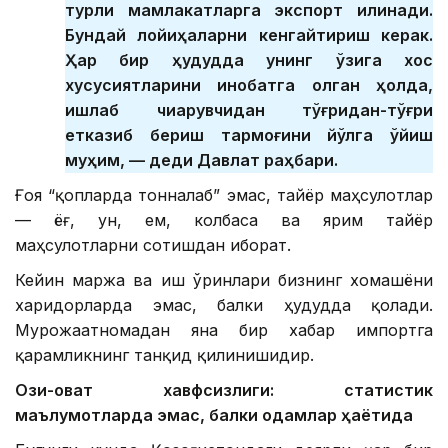
турли мамлакатларга экспорт қилинади.
Бундай лойиҳаларни кенгайтириш керак.
Ҳар бир ҳудудда унинг ўзига хос
хусусиятларини инобатга олган ҳолда,
ишлаб чиқарувчидан тўғридан-тўғри
етказиб бериш тармоғини йўлга қўйиш
муҳим, — деди Давлат раҳбари.
Ғоя “қопларда тонналаб” эмас, тайёр маҳсулотлар
— ёғ, ун, ем, колбаса ва ярим тайёр
маҳсулотларни сотишдан иборат.
Кейин маржа ва иш ўринлари бизнинг хомашёни
харидорларда эмас, балки ҳудудда қолади.
Мурожаатномадан яна бир хабар импортга
қарамликнинг танқид қилинишидир.
Озиқ-овқат хавфсизлиги: статистик
маълумотларда эмас, балки одамлар ҳаётида