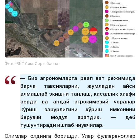
Фото: ВКТУ им. Серикбаева
— Биз агрономларга реал вақт режимида
барча тавсияларни, жумладан қайси
алмашлаб экишни танлаш, касаллик хавфи
қаерда ва қандай агрокимёвий чоралар
кўриш зарурлигини кўриш имконини
берувчи модул яратдик, — деб
тушунтиради ишлаб чиқувчилар.
Олимлар олдинга боришди. Улар фуллереноллар