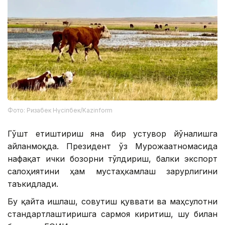
Фото: Ризабек Нүсіпбек/Kazinform
Гўшт етиштириш яна бир устувор йўналишга
айланмоқда. Президент ўз Мурожаатномасида
нафақат ички бозорни тўлдириш, балки экспорт
салоҳиятини ҳам мустаҳкамлаш зарурлигини
таъкидлади.
Бу қайта ишлаш, совутиш қуввати ва маҳсулотни
стандартлаштиришга сармоя киритиш, шу билан