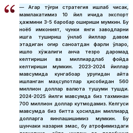
— Агар тўғри стратегия ишлаб чиқсак,
мамлакатимиз 10 йил ичида экспорт
ҳажмини 3-5 баробар ошириши мумкин. Бу
ноёб имконият, чунки янги заводларни
ишга тушириш ўнлаб йиллар давом
этадиган оғир саноатдан фарқли ўлароқ,
қишлоқ хўжалиги анча тезроқ даромад
келтириши ва миллиардлаб фойда
келтириши мумкин. 2023-2024 йиллар
мавсумида кунгабоқар уруғидан қайта
ишланган маҳсулотлар ҳисобидан 560
миллион доллар валюта тушуми тушди.
2024-2025 йилги мавсумда биз тахминан
700 миллион доллар кутмоқдамиз. Келгуси
мавсумда биз битта ҳосилдан миллиард
долларга яқинлашишимиз мумкин. Бу
шунчаки назария эмас, бу атрофимиздаги