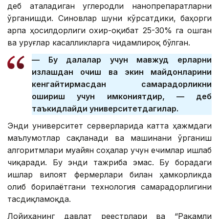
деб аталадиган углеродли нанопрепаратларни
ўрганишди. Синовлар шуни кўрсатдики, баҳорги
арпа ҳосилдорлиги охир-оқибат 25-30% га ошган
ва уруғлар касалликларга чидамлироқ бўлган.
— Бу далалар учун мавжуд ерларни
излашдан қочиш ва экин майдонларини
кенгайтирмасдан самарадорликни
ошириш учун имкониятдир, — деб
таъкидлайди университетдагилар.
Энди университет серверларида катта ҳажмдаги
маълумотлар сақланади ва машинани ўрганиш
алгоритмлари муайян соҳалар учун ечимлар ишлаб
чиқаради. Бу энди тажриба эмас. Бу борадаги
ишлар вилоят фермерлари билан ҳамкорликда
олиб борилаётгани технология самарадорлигини
тасдиқламоқда.
Лойиҳанинг давлат реестрлари ва “Рақамли