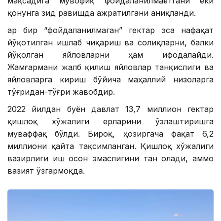
мақсадига мувофиқ фойдаланилмаётгани ёки
қонунга зид равишда ажратилгани аниқланди.
Ҳар бир “фойдаланилмаган” гектар эса нафақат
йўқотилган ишлаб чиқариш ва солиқларни, балки
йўқолган яйловларни ҳам ифодалайди.
Жамғармани жалб қилиш яйловлар танқислиги ва
яйловларга кириш бўйича маҳаллий низоларга
тўғридан-тўғри жавобдир.
2022 йилдан буён давлат 13,7 миллион гектар
қишлоқ хўжалиги ерларини ўзлаштиришга
муваффақ бўлди. Бироқ, ҳозиргача фақат 6,2
миллиони қайта тақсимланган. Қишлоқ хўжалиги
вазирлиги иш осон эмаслигини тан олади, аммо
вазият ўзгармоқда.