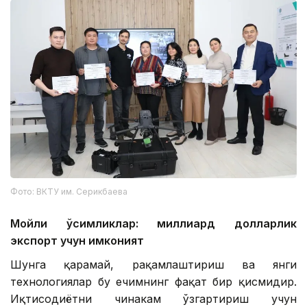
Фото: ВКТУ им. Серикбаева
Мойли ўсимликлар: миллиард долларлик
экспорт учун имконият
Шунга қарамай, рақамлаштириш ва янги
технологиялар бу ечимнинг фақат бир қисмидир.
Иқтисодиётни чинакам ўзгартириш учун