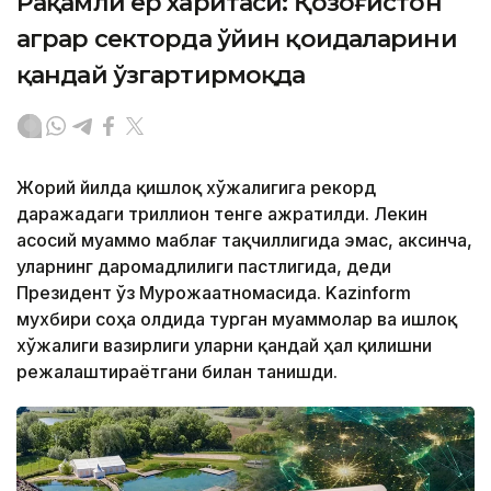
Рақамли ер харитаси: Қозоғистон
аграр секторда ўйин қоидаларини
қандай ўзгартирмоқда
Жорий йилда қишлоқ хўжалигига рекорд
даражадаги триллион тенге ажратилди. Лекин
асосий муаммо маблағ тақчиллигида эмас, аксинча,
уларнинг даромадлилиги пастлигида, деди
Президент ўз Мурожаатномасида. Kazinform
мухбири соҳа олдида турган муаммолар ва Қишлоқ
хўжалиги вазирлиги уларни қандай ҳал қилишни
режалаштираётгани билан танишди.