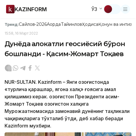
KAZINFORM
ЎЗ
Сайлов-2026
Ақорда
Тайинлов
Ҳодиса
Қонун ва интизо
Тренд:
15:58, 16 Март 2022
Дунёда ҳалокатли геосиёсий бўрон
бошланди - Қасим-Жомарт Тоқаев
NUR-SULTAN. Kazinform – Янги Қозоғистонда
«турлича қарашлар, ягона халқ» ғоясига амал
қилишимиз керак. Қозоғистон Президенти Қасим-
Жомарт Тоқаев Қозоғистон халқига
Мурожаатномасида замонавий дунёнинг таҳликали
чақириқларига тўхталиб ўтди, деб хабар беради
Kazinform мухбири.