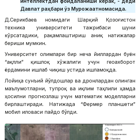
интеллектдан фойдаланиши керак, - деди
Давлат раҳбари ўз Мурожаатномасида.
Д.Серикбаев номидаги Шарқий Қозоғистон
техника университети тажрибаси шуни
кўрсатадики, рақамлаштириш аниқ натижалар
бериши мумкин.
Университет олимлари бир неча йиллардан буён
“ақлли” қишлоқ хўжалиги учун геоахборот
ёрдамини ишлаб чиқиш устида ишламоқда.
Лойиҳа сунъий йўлдошлар ва дронлардан олинган
маълумотларни, тупроқ ва иқлим таҳлили ҳамда
ҳосилни прогнозлаш учун математик моделларни
бирлаштиради. Натижада “Фермер планшети”
мобил иловаси пайдо бўлди.