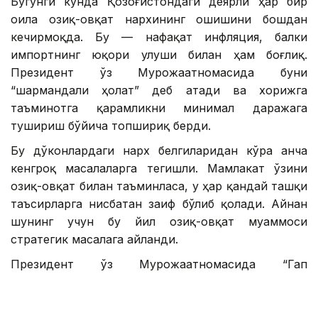
Бугунги кунда Қозоғистондаги деярли ҳар бир
оила озиқ-овқат нархининг ошишини бошдан
кечирмоқда. Бу — нафақат инфляция, балки
импортнинг юқори улуши билан ҳам боғлиқ.
Президент ўз Мурожаатномасида буни
“шармандали ҳолат” деб атади ва хорижга
таъминотга қарамликни минимал даражага
тушириш бўйича топшириқ берди.
Бу дўконлардаги нарх белгиларидан кўра анча
кенгроқ масалаларга тегишли. Мамлакат ўзини
озиқ-овқат билан таъминласа, у ҳар қандай ташқи
таъсирларга нисбатан заиф бўлиб қолади. Айнан
шунинг учун бу йил озиқ-овқат муаммоси
стратегик масалага айланди.
Президент ўз Мурожаатномасида “Гап
ажратилаётган маблағ миқдорида эмас, улардан
самарали фойдаланишда” деган устувор вазифани
белгилаб берди.