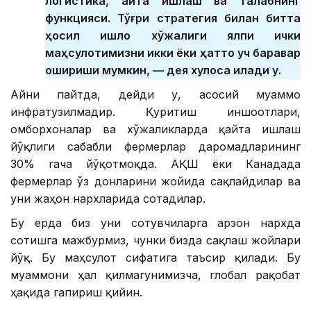
логистика, қайта ишлаш ва талабнинг
функцияси. Тўғри стратегия билан битта
ҳосил қишлоқ хўжалиги ялпи ички
маҳсулотимизни икки ёки ҳатто уч баравар
ошириши мумкин, — дея хулоса қилади у.
Айни пайтда, дейди у, асосий муаммо
инфратузилмадир. Қуритиш иншоотлари,
омборхоналар ва хўжаликларда қайта ишлаш
йўқлиги сабабли фермерлар даромадларининг
30% гача йўқотмоқда. АҚШ ёки Канадада
фермерлар ўз донларини жойида сақлайдилар ва
уни жаҳон нархларида сотадилар.
Бу ерда биз уни сотувчиларга арзон нархда
сотишга мажбурмиз, чунки бизда сақлаш жойлари
йўқ. Бу маҳсулот сифатига таъсир қилади. Бу
муаммони ҳал қилмагунимизча, глобал рақобат
ҳақида гапириш қийин.