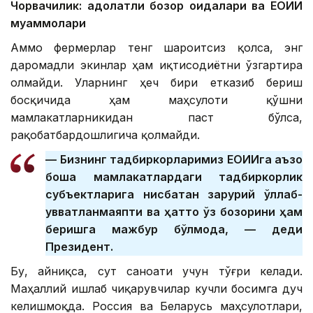
Чорвачилик: адолатли бозор қоидалари ва ЕОИИ
муаммолари
Аммо фермерлар тенг шароитсиз қолса, энг
даромадли экинлар ҳам иқтисодиётни ўзгартира
олмайди. Уларнинг ҳеч бири етказиб бериш
босқичида ҳам маҳсулоти қўшни
мамлакатларникидан паст бўлса,
рақобатбардошлигича қолмайди.
— Бизнинг тадбиркорларимиз ЕОИИга аъзо
бошқа мамлакатлардаги тадбиркорлик
субъектларига нисбатан зарурий қўллаб-
қувватланмаяпти ва ҳатто ўз бозорини ҳам
беришга мажбур бўлмоқда, — деди
Президент.
Бу, айниқса, сут саноати учун тўғри келади.
Маҳаллий ишлаб чиқарувчилар кучли босимга дуч
келишмоқда. Россия ва Беларусь маҳсулотлари,