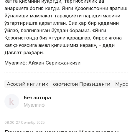
катта қисмини йўқотди, тартибсизлик ва
анархияга ботиб кетди. Янги Қозоғистонни яратиш
йўналиши мамлакат тараққиёти парадигмасини
ўзгартиришга қаратилган. Биз ҳар бир қадамни
ўйлаб, белгиланган йўлдан борамиз. «Янги
Қозоғистонда биз «турли қарашлар, бироқ ягона
халқ» ғоясига амал қилишимиз керак», - деди
Давлат раҳбари.
Муаллиф: Айжан Серикжанқизи
Асосий янгилик
Қозоғистон Президенти
Мурож
без автора
Муаллиф
08:00, 27 Сентябр 2025