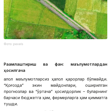
Фото: pexels
Рақамлаштириш ва фан: маълумотлардан
ҳосилгача
Ҳалол маълумотларсиз ҳалол қарорлар бўлмайди.
“Қоғозда” экин майдонлари, оширилган
прогнозлар ва “ўртача” ҳосилдорлик – буларнинг
барчаси бюджетга ҳам, фермерларга ҳам қимматга
тушди.