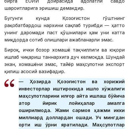
бирга ЕОИИ доирасида адолатли савдо
шароитларига эришиш демакдир.
Бугунги кунда Қозоғистон гўштнинг
рақобатбардош нархини сақлаб турибди — ҳатто
унинг даромади паст қўшнилари ҳам уни катта
миқдорда сотиб олишлари ажабланарли эмас.
Бироқ, ички бозор хомашё тақчиллиги ва юқори
ишлаб чиқариш таннархига дуч келмоқда. Шундай
экан, хомашёни эмас, тайёр маҳсулотни экспорт
қилиш асосий вазифадир.
— Ҳозирда Қозоғистон ва хорижий
инвесторлар иштирокида қишлоқ хўжалиги
маҳсулотларини илғор қайта ишлаш бўйича
қатор йирик лойиҳалар амалга
оширилмоқда. Жами сармоя ҳажми икки
миллиард доллардан ошади. Уч мингдан
ортиқ иш ўрни яратилади. Маҳсулотлар