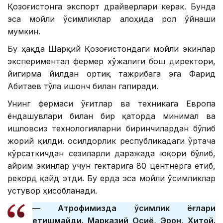
Қозоғистонга экспорт драйверлари керак. Бунда
эса мойли ўсимликлар алоҳида рол ўйнаши
мумкин.
Бу ҳақда Шарқий Қозоғистондаги мойли экинлар
экспериментал фермер хўжалиги бош директори,
йигирма йилдан ортиқ тажрибага эга Фарид
Абитаев тўла ишонч билан гапиради.
Унинг фермаси ўғитлар ва техникага Европа
ёндашувлари билан бир қаторда минимал ва
ишловсиз технологияларни биринчилардан бўлиб
жорий қилди. Ҳосилдорлик республикадаги ўртача
кўрсаткичдан сезиларли даражада юқори бўлиб,
айрим экинлар учун гектарига 80 центнерга етиб,
рекорд қайд этди. Бу ерда эса мойли ўсимликлар
устувор ҳисобланади.
— Атрофимизда ўсимлик ёғлари
етишмайди. Марказий Осиё, Эрон, Хитой.