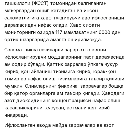
ташкилоти (ЖССТ) томонидан белгиланган
меъёрлардан ошиб кетадиган ва инсон
саломатлигига хавф туғдирувчи ҳаво ифлосланиши
даражасидан нафас олади. Ҳаво сифати
мониторинги ҳозирда 117 мамлакатнинг 6000 дан
ортиқ шаҳарларида амалга оширилмоқда.
Саломатликка сезиларли зарар ҳатто ҳавони
ифлослантирувчи моддаларнинг паст даражасида
ҳам содир бўлади. Қаттиқ зарралар ўпкага чуқур
кириб, қон айланиш тизимига кириб, юрак-қон
томир ва нафас олиш тизимларига таъсир қилиши
мумкин. Олимларнинг фикрича, заррачалар бошқа
бир қатор органларга ҳам таъсир қилади. Ҳаводаги
азот диоксидининг концентрацияси нафас олиш
касалликларини, хусусан, астмани келтириб
чиқаради.
Ифлосланган ҳавода майда заррачалар ва азот