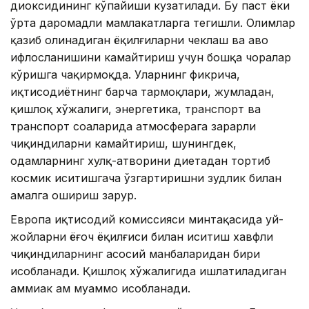
диоксидининг кўпайиши кузатилади. Бу паст ёки
ўрта даромадли мамлакатларга тегишли. Олимлар
қазиб олинадиган ёқилғиларни чеклаш ва ҳаво
ифлосланишини камайтириш учун бошқа чоралар
кўришга чақирмоқда. Уларнинг фикрича,
иқтисодиётнинг барча тармоқлари, жумладан,
қишлоқ хўжалиги, энергетика, транспорт ва
транспорт соҳаларида атмосферага зарарли
чиқиндиларни камайтириш, шунингдек,
одамларнинг хулқ-атворини диетадан тортиб
космик иситишгача ўзгартиришни зудлик билан
амалга ошириш зарур.
Европа иқтисодий комиссияси минтақасида уй-
жойларни ёғоч ёқилғиси билан иситиш хавфли
чиқиндиларнинг асосий манбаларидан бири
ҳисобланади. Қишлоқ хўжалигида ишлатиладиган
аммиак ҳам муаммо ҳисобланади.