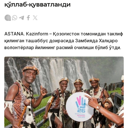
қўллаб-қувватланди
ASTANA. Кazinform – Қозоғистон томонидан таклиф
қилинган ташаббус доирасида Замбияда Халқаро
волонтёрлар йилининг расмий очилиши бўлиб ўтди.