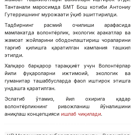
Тантанали маросимда БМТ Бош котиби Антониу
Гутерришнинг мурожаати ўқиб эшиттирилди.
Тадбирнинг расмий очилиши арафасида
мамлакатда волонтёрлик, экологик ҳаракатлар ва
жамоат жойларини ободонлаштириш чораларини
тарғиб қилишга қаратилган кампания ташкил
этилди.
Халқаро барқарор тараққиёт учун Волонтёрлар
йили фуқароларни ижтимоий, экологик ва
гуманитар ташаббусларда фаол иштирок этишга
ундашга қаратилган.
Эслатиб ўтамиз, йил охирига қадар
волонтёрликнинг ривожланиш йўналишини
аниқлаш концепцияси
ишлаб чиқилади
.