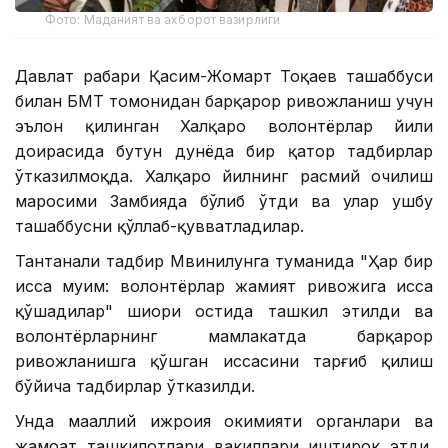
Фото: Маданият ва ахборот вазирлиги
Давлат раҳбари Қасим-Жомарт Тоқаев ташаббуси
билан БМТ томонидан барқарор ривожланиш учун
эълон қилинган Халқаро волонтёрлар йили
доирасида бутун дунёда бир қатор тадбирлар
ўтказилмоқда. Халқаро йилнинг расмий очилиш
маросими Замбияда бўлиб ўтди ва улар ушбу
ташаббусни қўллаб-қувватладилар.
Тантанали тадбир Мвинилунга туманида "Ҳар бир
ҳисса муҳим: волонтёрлар жамият ривожига ҳисса
қўшадилар" шиори остида ташкил этилди ва
волонтёрларнинг мамлакатда барқарор
ривожланишга қўшган ҳиссасини тарғиб қилиш
бўйича тадбирлар ўтказилди.
Унда маҳаллий ижроия ҳокимияти органлари ва
жамоат ташкилотлари вакиллари иштирок этди.