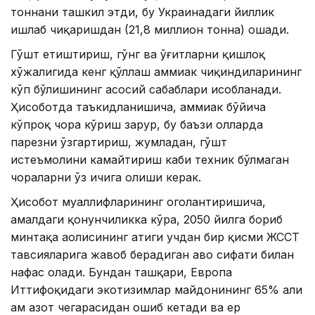
тоннани ташкил этди, бу Украинадаги йиллик
ишлаб чиқаришдан (21,8 миллион тонна) ошади.
Гўшт етиштириш, гўнг ва ўғитларни қишлоқ
хўжалигида кенг қўллаш аммиак чиқиндиларининг
кўп бўлишининг асосий сабаблари ҳисобланади.
Ҳисоботда таъкидланишича, аммиак бўйича
кўпроқ чора кўриш зарур, бу баъзи ҳолларда
парҳезни ўзгартириш, жумладан, гўшт
истеъмолини камайтириш каби техник бўлмаган
чораларни ўз ичига олиши керак.
Ҳисобот муаллифларининг огоҳлантиришича,
амалдаги қонунчиликка кўра, 2050 йилга бориб
минтақа аҳолисининг атиги учдан бир қисми ЖССТ
тавсияларига жавоб берадиган ҳаво сифати билан
нафас олади. Бундан ташқари, Европа
Иттифоқидаги экотизимлар майдонининг 65% ҳали
ҳам азот чегарасидан ошиб кетади ва ер