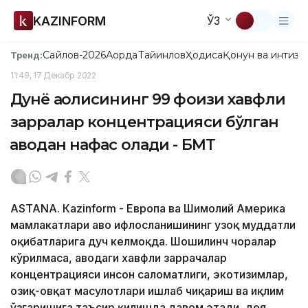
KAZINFORM
ЎЗ
Сайлов-2026
Ақорда
Тайинлов
Ҳодиса
Қонун ва интизо
Тренд:
11:49, 17 Декабр 2022
Дунё аҳолисининг 99 фоизи хавфли
зарралар концентрацияси бўлган
ҳаводан нафас олади - БМТ
ASTANА. Кazinform - Европа ва Шимолий Америка
мамлакатлари ҳаво ифлосланишининг узоқ муддатли
оқибатларига дуч келмоқда. Шошилинч чоралар
кўрилмаса, ҳаводаги хавфли заррачалар
концентрацияси инсон саломатлиги, экотизимлар,
озиқ-овқат маҳсулотлари ишлаб чиқариш ва иқлим
ўзгаришига таъсир қилишда давом этади, дея