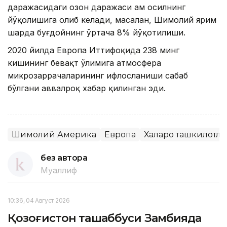
даражасидаги озон даражаси ҳам ҳосилнинг
йўқолишига олиб келади, масалан, Шимолий ярим
шарда буғдойнинг ўртача 8% йўқотилиши.
2020 йилда Европа Иттифоқида 238 минг
кишининг бевақт ўлимига атмосфера
микрозаррачаларининг ифлосланиши сабаб
бўлгани аввалроқ хабар қилинган эди.
Шимолий Америка
Европа
Халқаро ташкилотла
без автора
Муаллиф
10:36, 04 Август 2026
Қозоғистон ташаббуси Замбияда