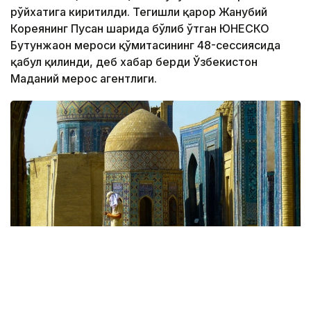
рўйхатига киритилди. Тегишли қарор Жанубий
Кореянинг Пусан ​​шаҳрида бўлиб ўтган ЮНEСКО
Бутунжаҳон мероси қўмитасининг 48-сессиясида
қабул қилинди, деб хабар берди Ўзбекистон
Маданий мерос агентлиги.
Фото: Pixabay