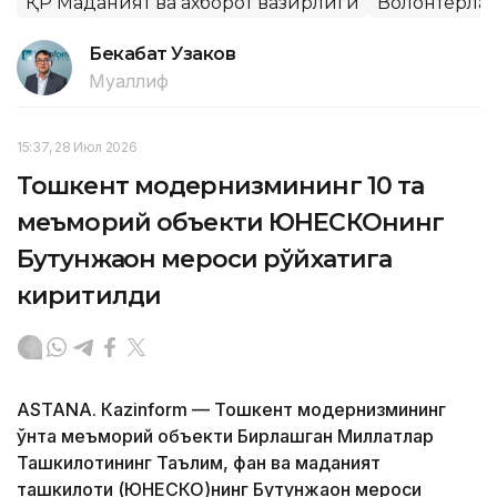
ҚР Маданият ва ахборот вазирлиги
Волонтёрла
Бекабат Узаков
Муаллиф
15:37, 28 Июл 2026
Тошкент модернизмининг 10 та
меъморий объекти ЮНEСКОнинг
Бутунжаҳон мероси рўйхатига
киритилди
ASTANА. Кazinform — Тошкент модернизмининг
ўнта меъморий объекти Бирлашган Миллатлар
Ташкилотининг Таълим, фан ва маданият
ташкилоти (ЮНEСКО)нинг Бутунжаҳон мероси