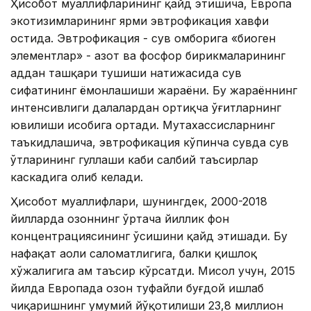
Ҳисобот муаллифларининг қайд этишича, Европа
экотизимларининг ярми эвтрофикация хавфи
остида. Эвтрофикация - сув омборига «биоген
элементлар» - азот ва фосфор бирикмаларининг
ҳаддан ташқари тушиши натижасида сув
сифатининг ёмонлашиши жараёни. Бу жараённинг
интенсивлиги далалардан ортиқча ўғитларнинг
ювилиши ҳисобига ортади. Мутахассисларнинг
таъкидлашича, эвтрофикация кўпинча сувда сув
ўтларининг гуллаши каби салбий таъсирлар
каскадига олиб келади.
Ҳисобот муаллифлари, шунингдек, 2000-2018
йилларда озоннинг ўртача йиллик фон
концентрациясининг ўсишини қайд этишади. Бу
нафақат аҳоли саломатлигига, балки қишлоқ
хўжалигига ҳам таъсир кўрсатди. Мисол учун, 2015
йилда Европада озон туфайли буғдой ишлаб
чиқаришнинг умумий йўқотилиши 23,8 миллион