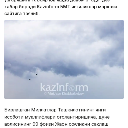
хабар беради Kazinform БМТ янгиликлар маркази
сайтига таяниб.
Бирлашган Миллатлар Ташкилотининг янги
ҳисоботи муаллифлари огоҳлантиришича, дунё
аҳолисининг 99 фоизи Жаҳон соғлиқни сақлаш