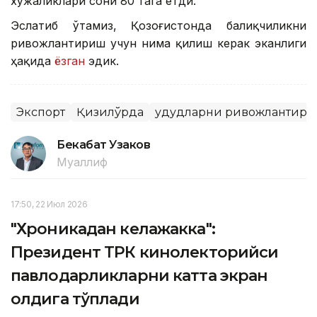
хўжаликлари сони 80 тага етди.
Эслатиб ўтамиз, Қозоғистонда балиқчиликни
ривожлантириш учун нима қилиш керак эканлиги
ҳақида
ёзган
эдик.
Экспорт
Қизилўрда
Ҳудудларни ривожлантир
Бекабат Узаков
Муаллиф
17:50, 22 Июл 2026
"Хроникадан келажакка":
Президент ТРК кинолекторийси
павлодарликларни катта экран
олдига тўплади