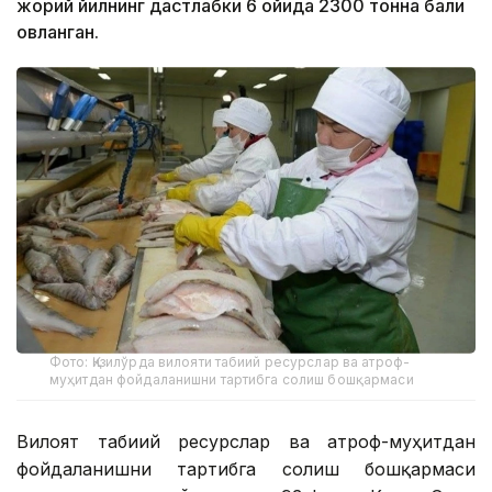
жорий йилнинг дастлабки 6 ойида 2300 тонна балиқ
овланган.
Фото: Қизилўрда вилояти табиий ресурслар ва атроф-
муҳитдан фойдаланишни тартибга солиш бошқармаси
Вилоят табиий ресурслар ва атроф-муҳитдан
фойдаланишни тартибга солиш бошқармаси