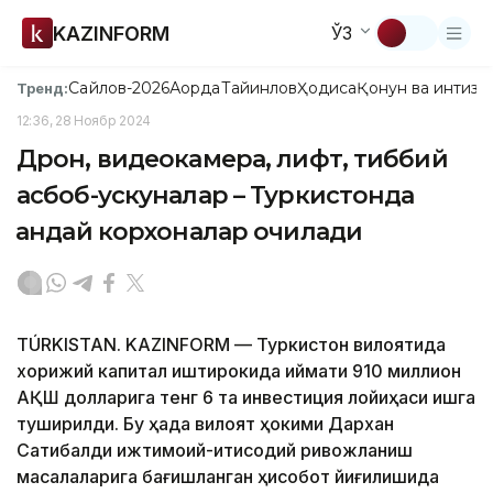
KAZINFORM
ЎЗ
Сайлов-2026
Ақорда
Тайинлов
Ҳодиса
Қонун ва интизо
Тренд:
12:36, 28 Ноябр 2024
Дрон, видеокамера, лифт, тиббий
асбоб-ускуналар – Туркистонда
қандай корхоналар очилади
TÚRKІSTAN. KAZINFORM — Туркистон вилоятида
хорижий капитал иштирокида қиймати 910 миллион
АҚШ долларига тенг 6 та инвестиция лойиҳаси ишга
туширилди. Бу ҳақда вилоят ҳокими Дархан
Сатибалди ижтимоий-иқтисодий ривожланиш
масалаларига бағишланган ҳисобот йиғилишида