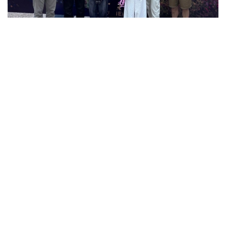
Фото: Павлодар вилояти ҳокимлиги
Шу кунларда маҳаллий кинотеатр жамият
вакиллари, ёшлар, оммавий ахборот воситалари
ходимлари ва замонавий ҳужжатли
кинематографияга қизиққан шаҳар аҳолисини
бирлаштирди. Павлодар аҳолисига Президент
ТРКнинг ўз ишлаб чиқариш базаси — Ҳужжатли
фильмлар марказининг энг яхши асарлари тақдим
этилди.
Биринчи куни томошабинлар «Travel Kazakhstan»
ва «Серт» ҳужжатли фильмларини томоша
қилишди. Биринчи асар мамлакатнинг туристик
салоҳияти, ҳар бир ҳудуднинг ўзига хос гўзаллиги,
унинг табиий ва маданий бойликлари ҳақида