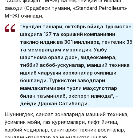
“Созақ фосфат” МЧЖ) ва нефтни қайта ишлаш
заводи (Ордабаси тумани, «Standard Petrolleum»
МЧЖ) очилади.
“Бундан ташқари, октябрь ойида Туркистон
шаҳрига 127 та хорижий компанияни
таклиф қилдик ва 301 миллиард тенгелик 35
та меморандум имзоладик. Ушбу
шартнома орқали дрон, видеокамера,
тиббий асбоб-ускуналар, маиший техника
ишлаб чиқарувчи корхоналар очилиши
бошланди. Туркистон заводлари
мамлакатимизни турли маҳсулотлар
билан таъминлаб, экспорт қилмоқда”, –
дейди Дархан Сатибалди.
Шунингдек, саноат зоналарида маиший техника,
ўсимлик мойи, газ қурилмалари, лифт йиғиш,
ҳарбий чодирлар, санитария-техник воситалар,
сендвич-панеллар ва ичимликлар ишлаб