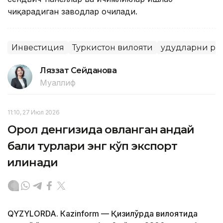
чиқарадиган заводлар очилади.
Инвестиция
Туркистон вилояти
Ҳудудларни р
Ляззат Сейданова
Муаллиф
11:10, 27 Июл 2026
Орол денгизида овланган қандай
балиқ турлари энг кўп экспорт
қилинади
QYZYLORDA. Кazinform — Қизилўрда вилоятида