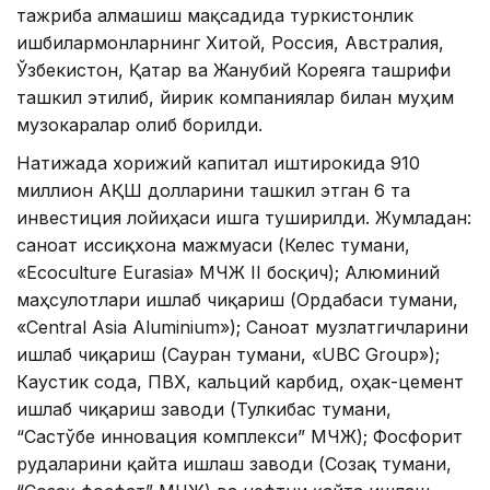
тажриба алмашиш мақсадида туркистонлик
ишбилармонларнинг Хитой, Россия, Австралия,
Ўзбекистон, Қатар ва Жанубий Кореяга ташрифи
ташкил этилиб, йирик компаниялар билан муҳим
музокаралар олиб борилди.
Натижада хорижий капитал иштирокида 910
миллион АҚШ долларини ташкил этган 6 та
инвестиция лойиҳаси ишга туширилди. Жумладан:
саноат иссиқхона мажмуаси (Келес тумани,
«Ecoculture Eurasia» МЧЖ II босқич); Алюминий
маҳсулотлари ишлаб чиқариш (Ордабаси тумани,
«Central Asia Aluminium»); Саноат музлатгичларини
ишлаб чиқариш (Сауран тумани, «UBC Group»);
Каустик сода, ПВХ, кальций карбид, оҳак-цемент
ишлаб чиқариш заводи (Тулкибас тумани,
“Састўбе инновация комплекси” МЧЖ); Фосфорит
рудаларини қайта ишлаш заводи (Созақ тумани,