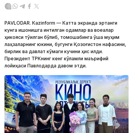
PAVLODAR. Кazinform — Катта экранда эртанги
кунга ишонишга интилган одамлар ва воқеалар
ҳикояси тўқилган бўлиб, томошабинга ўша муҳим
лаҳзаларнинг юкини, бугунги Қозоғистон нафасини,
бирлик ва давлат кўмаги кучини ҳис қилди.
Президент ТРКнинг кенг кўламли маърифий
лойиҳаси Павлодарда давом этди.