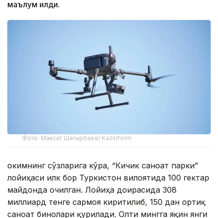
маълум қилди.
Фото: Максат Шагырбаев/ Kazinform
Ҳокимнинг сўзларига кўра, “Кичик саноат парки”
лойиҳаси илк бор Туркистон вилоятида 100 гектар
майдонда очилган. Лойиҳа доирасида 308
миллиард тенге сармоя киритилиб, 150 дан ортиқ
саноат бинолари қурилади. Олти мингга яқин янги