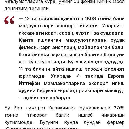
маълумотларига кўра, унинг 93 фоизи Кичик Орол
денгизига тегишли.
— 12 та хорижий давлатга 1808 тонна балиқ
маҳсулотлари экспорт қилинди. Уларнинг
аксарияти карп, сазан, чўртан ва судакдир.
Қайта ишланган маҳсулотлардан судак
филеси, карп қанотлари, майдаланган балиқ,
балиқ филеси, музлатилган балиқ ва балиқ уни
энг кўп жўнатилди. Бугунги кунда ҳудудда
11 та балиқни қайта ишлаш заводи фаолият
юритмоқда. Улардан 4 тасида Европа
Иттифоқи мамлакатларига экспорт қилиш
ҳуқуқини берувчи Еврокод рақамлари мавжуд,
— дейилади хабарда.
Бу йил тижорат балиқчилик хўжаликлари 2765
тонна тижорат балиқ ишлаб чиқариши
кутилмоқда. Бугунги кунда бундай фермер