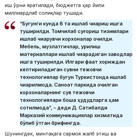
иш ўрни яратилади, бюджетга ҳар йили
миллиардлаб солиқлар тушади.
“Бугунги кунда 8 та ишлаб чиқариш ишга
туширилди. Томчилаб суғориш тизимлари
ишлаб чиқарувчи корхоналар очилди.
Мебель, музлатгичлар, қурилиш
материаллари ишлаб чиқарадиган заводлар
ишга туширилди. Илгари фақат хориждан
келтириладиган сувни тежовчи
технологиялар бугун Туркистонда ишлаб
чиқарилмоқда. Саноат паркида очилган
корхоналарнинг сув тежовчи
технологиялари бошқа ҳудудларга ҳам
сотилмоқда”, – деди Д. Сатибалди
Марказий коммуникациялар хизматида
бўлиб ўтган брифингда.
Шунингдек, минтақага сармоя жалб этиш ва