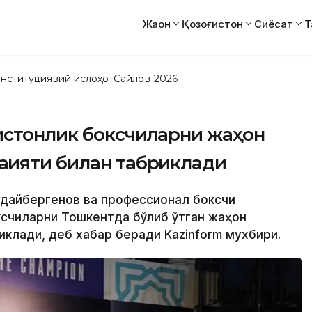
Жаҳон
Қозоғистон
Сиёсат
Т
нституциявий ислоҳот
Сайлов-2026
ғистонлик боксчиларни жаҳон
қияти билан табриклади
Қудайбергенов ва профессионал боксчи
ксчиларни Тошкентда бўлиб ўтган жаҳон
клади, деб хабар беради Kazinform мухбири.