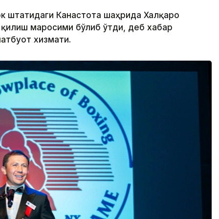
рк штатидаги Канастота шаҳрида Халқаро
 қилиш маросими бўлиб ўтди, деб хабар
матбуот хизмати.