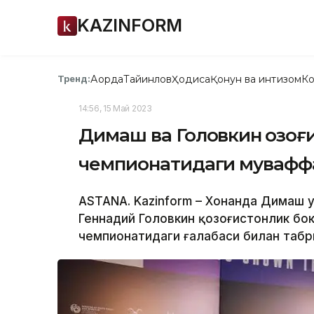
KAZINFORM
Ақорда
Тайинлов
Ҳодиса
Қонун ва интизом
Ко
Тренд:
14:56, 15 Май 2023
Димаш ва Головкин қозо
чемпионатидаги муваффа
ASTANA. Kazinform – Хонанда Димаш 
Геннадий Головкин қозоғистонлик бо
чемпионатидаги ғалабаси билан табри