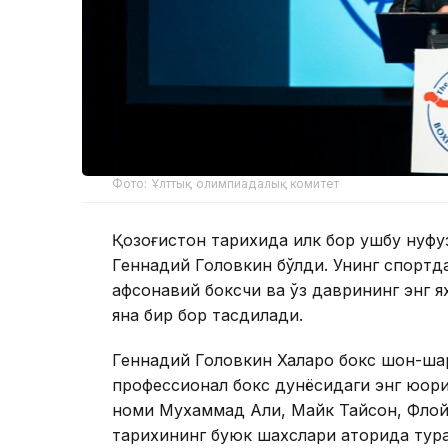
Фото: Ұлттық олимпиадалық комитет
Қозоғистон тарихида илк бор ушбу нуфу
Геннадий Головкин бўлди. Унинг спортда
афсонавий боксчи ва ўз даврининг энг 
яна бир бор тасдиқлади.
Геннадий Головкин Халқаро бокс шон-шара
профессионал бокс дунёсидаги энг юқор
номи Мухаммад Али, Майк Тайсон, Флой
тарихининг буюк шахслари қаторида тур