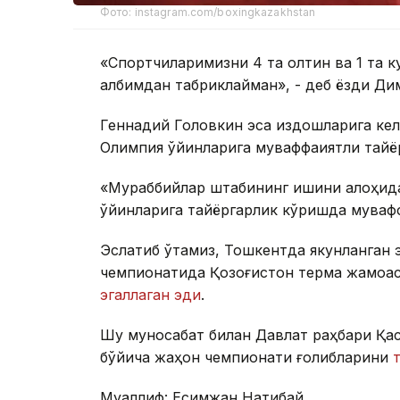
Фото: instagram.com/boxingkazakhstan
«Спортчиларимизни 4 та олтин ва 1 та к
қалбимдан табриклайман», - деб ёзди Д
Геннадий Головкин эса издошларига кел
Олимпия ўйинларига муваффақиятли тайё
«Мураббийлар штабининг ишини алоҳида
ўйинларига тайёргарлик кўришда мувафф
Эслатиб ўтамиз, Тошкентда якунланган 
чемпионатида Қозоғистон терма жамоа
эгаллаган эди
.
Шу муносабат билан Давлат раҳбари Қас
бўйича жаҳон чемпионати ғолибларини
Муаллиф: Есимжан Нақтибай