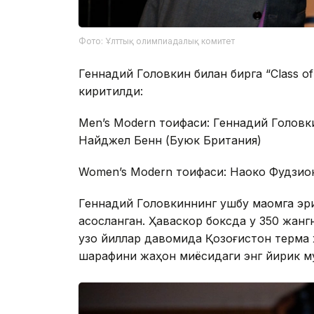
Фото: Ұлттық олимпиадалық комитет
Геннадий Головкин билан бирга “Class of
киритилди:
Men’s Modern тоифаси: Геннадий Головк
Найджел Бенн (Буюк Британия)
Women’s Modern тоифаси: Наоко Фудзиок
Геннадий Головкиннинг ушбу мақомга э
асосланган. Ҳаваскор боксда у 350 жангн
узоқ йиллар давомида Қозоғистон терма
шарафини жаҳон миқёсидаги энг йирик му