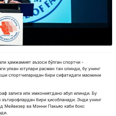
зли ҳамжамият аъзоси бўлган спортчи -
ги улкан ютуқлари расман тан олинди, бу унинг
яхши спортчиларидан бири сифатидаги мақомини
ф залига илк имкониятданоқ қабул қилинди. Бу
и эътирофлардан бири ҳисобланади. Энди унинг
д Мейвезер ва Мэнни Пакьяо каби бокс
ади.