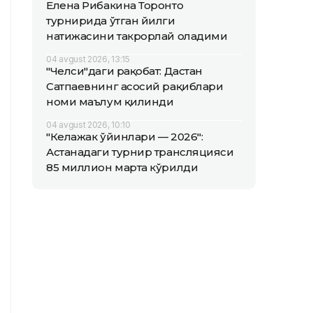
Елена Рибакина Торонто
турнирида ўтган йилги
натижасини такрорлай оладими
04 avgust 2026, 13:15
"Челси"даги рақобат: Дастан
Сатпаевнинг асосий рақиблари
номи маълум қилинди
04 avgust 2026, 10:10
"Келажак ўйинлари — 2026":
Астанадаги турнир трансляцияси
85 миллион марта кўрилди