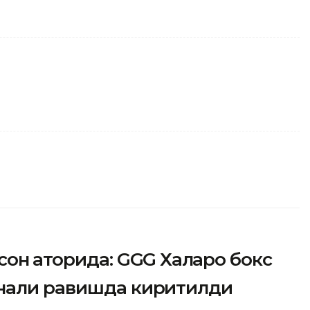
он қаторида: GGG Халқаро бокс
анали равишда киритилди