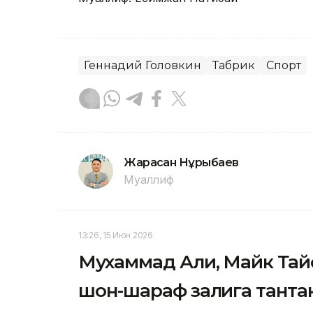
Геннадий Головкин
Табрик
Спорт
Жарасқан Нұрыбаев
Муаллиф
13:26, 15 Июн 2026
Мухаммад Али, Майк Тайс
шон-шараф залига тант