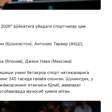
 2026” рўйхатига қуйидаги спортчилар ҳам
ин (Қозоғистон), Антонио Тарвер (АҚШ),
а (Япония), Джеки Нава (Мексика)
ришиши унинг бетакрор спорт натижаларига
инг 345 тасида ғалаба қозонган. Шунингдек, у
 жамоасининг етакчиси бўлиб, мамлакат
собақаларда муносиб ҳимоя қилган.