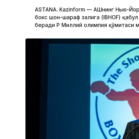
ASTANA. Kazinform — АҚШнинг Нью-Йо
бокс шон-шараф залига (IBHOF) қабул
беради ҚР Миллий олимпия қўмитаси 