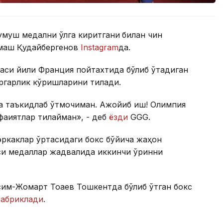
умуш медални қўлга киритгани
билан чин
имаш Қудайбергенов
Instagram
да.
аси йили Франция пойтахтида бўлиб ўтадиган
ргарлик кўришларини тилади.
 таъкидлаб ўтмоқчиман. Ажойиб иш! Олимпия
ақиятлар тилайман», - деб
ёзди
GGG.
эркаклар ўртасидаги бокс бўйича жаҳон
си медаллар жадвалида иккинчи ўринни
им-Жомарт Тоқаев Тошкентда бўлиб ўтган бокс
табриклади
.