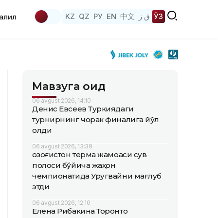
KZ
QZ
РУ
EN
中文
ق ز
ЎЗ
аҳлил
Мавзуга оид
06 avgust 2026, 14:10
Денис Евсеев Туркиядаги
турнирнинг чорак финалига йўл
олди
06 avgust 2026, 13:39
Қозоғистон терма жамоаси сув
полоси бўйича жаҳон
чемпионатида Уругвайни мағлуб
этди
06 avgust 2026, 12:10
Елена Рибакина Торонто