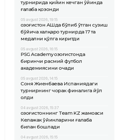
турнирида қийин кечган ўйинда
ғалаба қозонди
05 avgust 2026, 19:15
Қозоғистон АҚШда бўлиб ўтган сузиш
бўйича халқаро турнирда 17 та
медални қўлга киритди
05 avgust 2026, 16:15
PSG Academy Қозоғистонда
биринчи расмий футбол
академиясини очади
05 avgust 2026, 14:15
Соня Жиенбаева Испаниядаги
турнирнинг чорак финалига йўл
олди
04 avgust 2026, 15:37
Қозоғистоннинг Team KZ жамоаси
Келажак ўйинларини ғалаба
билан бошлади
04 avgust 2026, 15:15