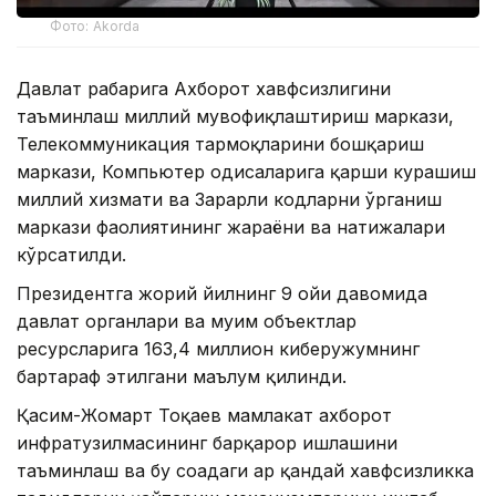
Фото: Akorda
Давлат раҳбарига Ахборот хавфсизлигини
таъминлаш миллий мувофиқлаштириш маркази,
Телекоммуникация тармоқларини бошқариш
маркази, Компьютер ҳодисаларига қарши курашиш
миллий хизмати ва Зарарли кодларни ўрганиш
маркази фаолиятининг жараёни ва натижалари
кўрсатилди.
Президентга жорий йилнинг 9 ойи давомида
давлат органлари ва муҳим объектлар
ресурсларига 163,4 миллион киберҳужумнинг
бартараф этилгани маълум қилинди.
Қасим-Жомарт Тоқаев мамлакат ахборот
инфратузилмасининг барқарор ишлашини
таъминлаш ва бу соҳадаги ҳар қандай хавфсизликка