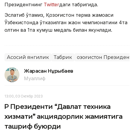
Президентнинг
Twitter
даги табригида.
Эслатиб ўтамиз, Қозоғистон терма жамоаси
Ўзбекистонда ўтказилган жаҳон чемпионатини 4та
олтин ва 1та кумуш медаль билан якунлади.
Асосий янгилик
Табрик
Қозоғистон Президент
Жарасқан Нұрыбаев
Муаллиф
13:00, 03 Октябр 2023
ҚР Президенти “Давлат техника
хизмати” акциядорлик жамиятига
ташриф буюрди