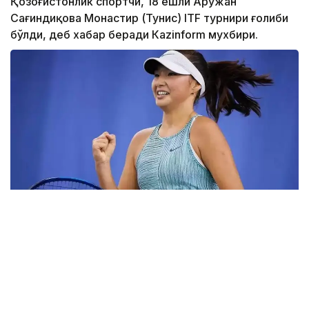
Қозоғистонлик спортчи, 18 ёшли Аружан
Сағиндиқова Монастир (Тунис) ITF турнири ғолиби
бўлди, деб хабар беради Каzinform мухбири.
Фото: ktf.kz
Дунёнинг 829-ракеткаси, ушбу мусобақанинг 3-
ракеткаси А. Саөиндиыова финалда жаҳон