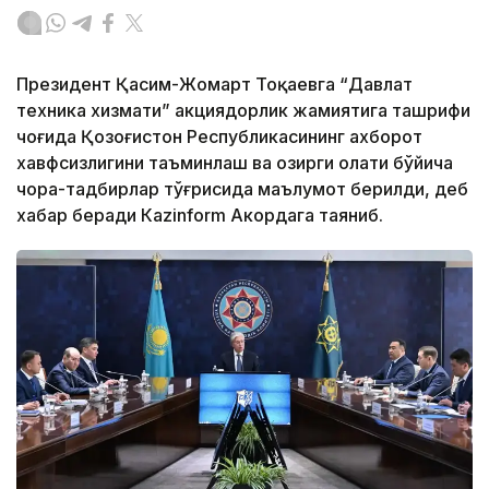
Президент Қасим-Жомарт Тоқаевга “Давлат
техника хизмати” акциядорлик жамиятига ташрифи
чоғида Қозоғистон Республикасининг ахборот
хавфсизлигини таъминлаш ва ҳозирги ҳолати бўйича
чора-тадбирлар тўғрисида маълумот берилди, деб
хабар беради Каzinform Акордага таяниб.