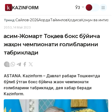
KAZINFORM
ЎЗ
Сайлов-2026
Ақорда
Тайинлов
Ҳодиса
Қонун ва интизо
Тренд:
20:53, 14 Май 2023
Қасим-Жомарт Тоқаев бокс бўйича
жаҳон чемпионати ғолибларини
табриклади
ASTANA. Kazinform – Давлат раҳбари Тошкентда
бўлиб ўтган бокс бўйича жаҳон чемпионати
ғолибларини табриклади, дея хабар беради
Kazinform.