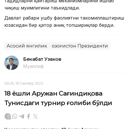
таҳдидларни қайтариш механизмларини ишлаб
чиқиш муҳимлигини таъкидлади.
Давлат раҳбари ушбу фаолиятни такомиллаштириш
юзасидан бир қатор аниқ топшириқлар берди.
Асосий янгилик
Қозоғистон Президенти
Бекабат Узаков
Муаллиф
09:05, 18 Сентябр 2023
18 ёшли Аружан Сағиндиқова
Тунисдаги турнир ғолиби бўлди