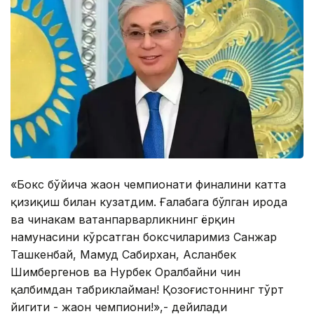
«Бокс бўйича жаҳон чемпионати финалини катта
қизиқиш билан кузатдим. Ғалабага бўлган ирода
ва чинакам ватанпарварликнинг ёрқин
намунасини кўрсатган боксчиларимиз Санжар
Ташкенбай, Маҳмуд Сабирхан, Асланбек
Шимбергенов ва Нурбек Оралбайни чин
қалбимдан табриклайман! Қозоғистоннинг тўрт
йигити - жаҳон чемпиони!»,- дейилади