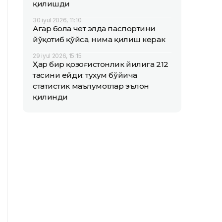
қилишди
30 iyul 2026, 11:10
Агар бола чет элда паспортини
йўқотиб қўйса, нима қилиш керак
29 iyul 2026, 15:15
Ҳар бир қозоғистонлик йилига 212
тасини ейди: тухум бўйича
статистик маълумотлар эълон
қилинди