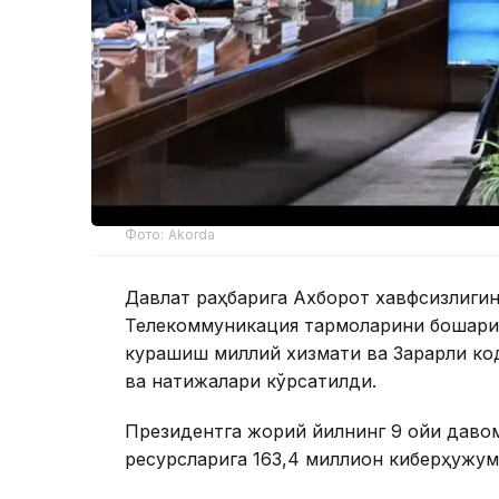
Фото: Akorda
Давлат раҳбарига Ахборот хавфсизлиги
Телекоммуникация тармоқларини бошқари
курашиш миллий хизмати ва Зарарли ко
ва натижалари кўрсатилди.
Президентга жорий йилнинг 9 ойи даво
ресурсларига 163,4 миллион киберҳужум