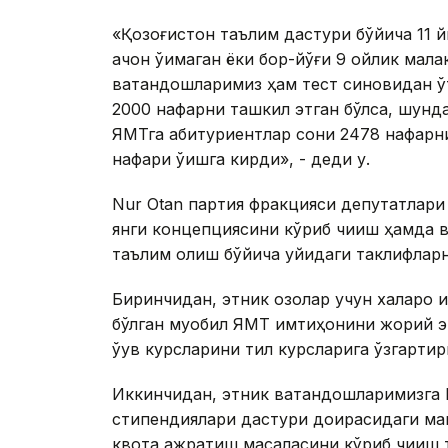
«Қозоғистон таълим дастури бўйича 11 й
қачон ўқимаган ёки бор-йўғи 9 ойлик ма
ватандошларимиз ҳам тест синовидан ў
2000 нафарни ташкил этган бўлса, шунда
ЯМТга абитуриентлар сони 2478 нафарни
нафари ўқишга кирди», - деди у.
Nur Otan партия фракцияси депутатлар
янги концепциясини кўриб чиқиш ҳамда 
таълим олиш бўйича қуйидаги таклифларн
Биринчидан, этник қозоқлар учун халқар
бўлган муқобил ЯМТ имтиҳонини жорий э
ўқув курсларини тил курсларига ўзгарти
Иккинчидан, этник ватандошларимизга 
стипендиялари дастури доирасидаги ма
квота ажратиш масаласини кўриб чиқиш т