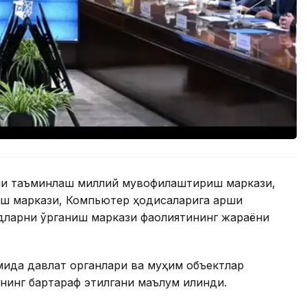
ни таъминлаш миллий мувофиқлаштириш маркази,
ш маркази, Компьютер ҳодисаларига қарши
дларни ўрганиш маркази фаолиятининг жараёни
мида давлат органлари ва муҳим объектлар
нинг бартараф этилгани маълум қилинди.