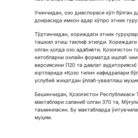
Учинчидан, қозоқ диаспораси кўп бўлган
доирасида имкон қадар кўпроқ этник гуру
Тўртинчидан, хориждаги этник гуруҳлар
ташкил этиш таклиф этилди. Хориждаги қ
олган ҳолда қозоқ адабиёти, Қозоғистон 
китобларни онлайн форматда ишлаб чиқиш
версиясини (120 та давлат аудиторияси)
юртларида «Қозоқ тили» кафедралари бў
услубий жиҳатдан қўллаб-қувватлаш муҳим
Бешинчидан, Қозоғистон Республикаси Та
мактаблари сақланиб қолган 370 та, Мўғу
таъминласин. Бу мактабларда ўқитувчил
муҳим.