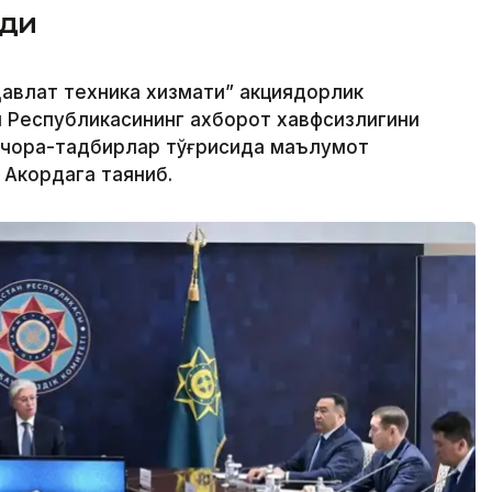
рди
авлат техника хизмати” акциядорлик
н Республикасининг ахборот хавфсизлигини
 чора-тадбирлар тўғрисида маълумот
 Акордага таяниб.