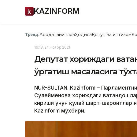
KAZINFORM
Ақорда
Тайинлов
Ҳодиса
Қонун ва интизом
Ко
Тренд:
16:18, 24 Ноябр 2021
Депутат хориждаги вата
ўргатиш масаласига тўх
NUR-SULTAN. Kazinform – Парламентн
Сулейменова хориждаги ватандошлар
кириши учун қулай шарт-шароитлар я
Kazinform мухбири.