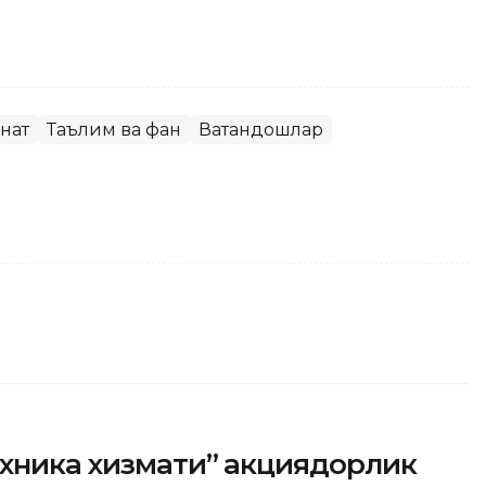
нат
Таълим ва фан
Ватандошлар
ехника хизмати” акциядорлик