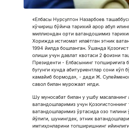
«Елбасы Нурсултон Назарбоев ташаббус
кўчириш бўйича тарихий қарор қабул қилин
миллиондан ортиқ ватандошимиз тарихий 
Хорижда истиқомат қилаётган этник ва
1994 йилда бошланган. Ўшанда Қозоғис
олиши учун давлат квотаси 2 фоизни таш
Президенти - Елбасынинг топшириғига 
бугунги кунда абитуриентлар сони кўп б
камайиб бормоқда», - деди Ж. Сулеймен
савол билан мурожаат қилди.
Шу муносабат билан у ушбу масаланинг
ватандошларимиз учун Қозоғистоннинг 
ватандошларимиз ўртасида қозоқ тилини 
йўқлиги, шунингдек, этник ватандошлар
имтиҳонларини топширишнинг қийинлиги