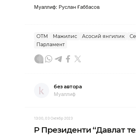
Муаллиф: Руслан Ғаббасов
ОТМ
Мажилис
Асосий янгилик
Се
Парламент
без автора
Муаллиф
13:00, 03 Октябр 2023
ҚР Президенти “Давлат т