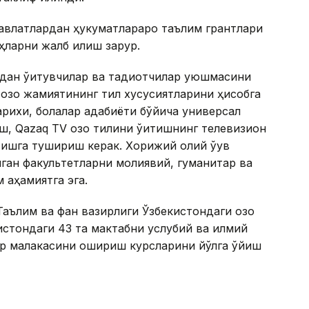
 давлатлардан ҳукуматлараро таълим грантлари
ҳларни жалб қилиш зарур.
дан ўқитувчилар ва тадқиқотчилар уюшмасини
озоқ жамиятининг тил хусусиятларини ҳисобга
тарихи, болалар адабиёти бўйича универсал
, Qazaq TV қозоқ тилини ўқитишнинг телевизион
 ишга тушириш керак. Хорижий олий ўқув
лган факультетларни молиявий, гуманитар ва
 аҳамиятга эга.
ълим ва фан вазирлиги Ўзбекистондаги қозоқ
листондаги 43 та мактабни услубий ва илмий
ар малакасини ошириш курсларини йўлга қўйиш