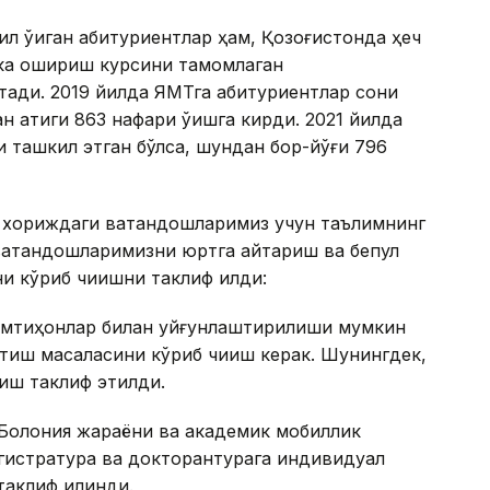
ил ўқиган абитуриентлар ҳам, Қозоғистонда ҳеч
лака ошириш курсини тамомлаган
тади. 2019 йилда ЯМТга абитуриентлар сони
н атиги 863 нафари ўқишга кирди. 2021 йилда
 ташкил этган бўлса, шундан бор-йўғи 796
и хориждаги ватандошларимиз учун таълимнинг
ватандошларимизни юртга қайтариш ва бепул
и кўриб чиқишни таклиф қилди:
о имтиҳонлар билан уйғунлаштирилиши мумкин
тиш масаласини кўриб чиқиш керак. Шунингдек,
риш таклиф этилди.
Болония жараёни ва академик мобиллик
гистратура ва докторантурага индивидуал
аклиф қилинди.