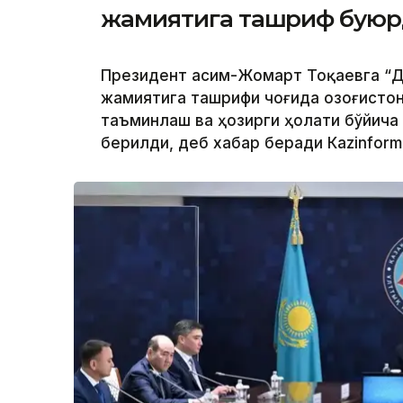
жамиятига ташриф бую
Президент Қасим-Жомарт Тоқаевга “Д
жамиятига ташрифи чоғида Қозоғисто
таъминлаш ва ҳозирги ҳолати бўйича
берилди, деб хабар беради Каzinform