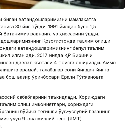
и билан ватандошларимизни мамлакатга
ганига 30 йил тўлди. 1991 йилдан буён 1,5
Ватанимиз равнақига ўз ҳиссасини қўшди.
тандошларимизнинг Қозоғистонда таълим олиши
тондаги ватандошларимизнинг бепул таълим
кил қилган эди. 2017 йилда ҚР Биринчи
биноан давлат квотаси 4 фоизга оширилди. Аммо
ўлишига қарамай, талабалар сони йилдан-йилга
ова бош вазир ўринбосари Ерали Тўғжановга
 асосий сабабларини таъкидлади. Хориждаги
таълим олиш имкониятлари, хориждаги
ўрганиш бўйича тегишли ўқув-услубий базанинг
имиз учун Ягона миллий тест (ЯМТ)
.