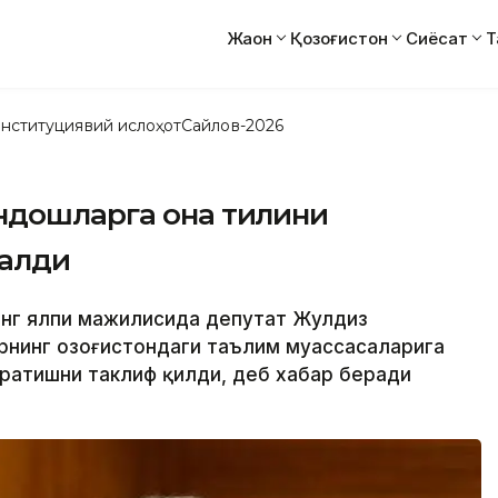
Жаҳон
Қозоғистон
Сиёсат
Т
нституциявий ислоҳот
Сайлов-2026
ндошларга она тилини
талди
инг ялпи мажилисида депутат Жулдиз
нинг Қозоғистондаги таълим муассасаларига
ратишни таклиф қилди, деб хабар беради