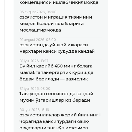
концепцияси ишлаб чиқилмоқда
05 avgust 2026, 09:08
Қозоғистон миграция тизимини
меҳнат бозори талабларига
мослаштирмоқда
01 avgust 2026, 08:00
Қозоғистонда уй-жой ижараси
нархлари қайси ҳудудда қандай
31 iyul 2026, 18:17
Бу йил қарийб 450 минг болага
мактабга тайёргарлик кўришда
ёрдам берилади — вазирлик
31 iyul 2026, 08:00
1 августдан Қозоғистонда қандай
муҳим ўзгаришлар юз беради
30 iyul 2026, 15:19
Қозоғистонликлар жорий йилнинг I
чорагида қайси турдаги озиқ-
овқатларни энг кўп истеъмол