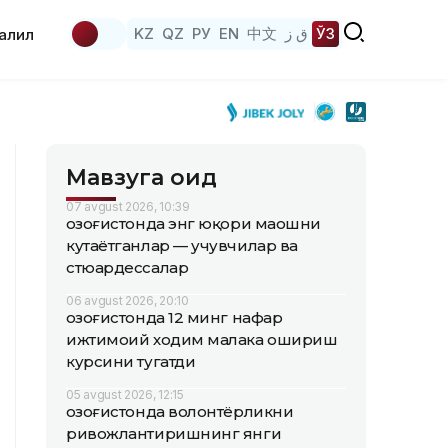
KZ
QZ
РУ
EN
中文
ق ز
ЎЗ
аҳлил
Мавзуга оид
07 avgust 2026, 10:39
Қозоғистонда энг юқори маошни
кутаётганлар — учувчилар ва
стюардессалар
06 avgust 2026, 20:10
Қозоғистонда 12 минг нафар
ижтимоий ходим малака ошириш
курсини тугатди
05 avgust 2026, 12:15
Қозоғистонда волонтёрликни
ривожлантиришнинг янги