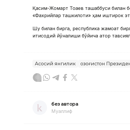
Қасим-Жомарт Тоқаев ташаббуси билан 
«Фахрийлар ташкилоти» ҳам иштирок эт
Шу билан бирга, республика жамоат би
иқтисодий йўналиши бўйича қатор тавсия
Асосий янгилик
Қозоғистон Президе
без автора
Муаллиф