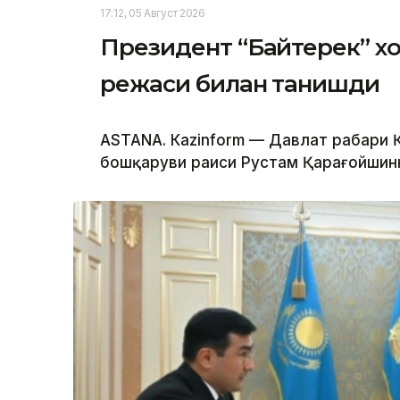
17:12, 05 Август 2026
Президент “Байтерек” 
режаси билан танишди
ASTANА. Каzinform — Давлат раҳбари
бошқаруви раиси Рустам Қарағойшинни