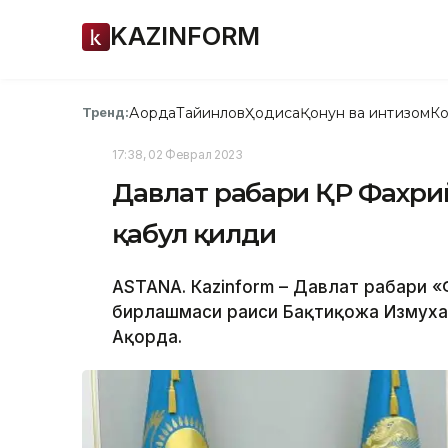
KAZINFORM
Ақорда
Тайинлов
Ҳодиса
Қонун ва интизом
Ко
Тренд:
17:38, 02 Феврал 2023
Давлат раҳбари ҚР Фахри
қабул қилди
ASTANА. Кazinform – Давлат раҳбари
бирлашмаси раиси Бақтиқожа Измуха
Ақорда.