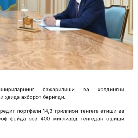
шириқларнинг бажарилиши ва холдингни
 ҳақида ахборот берилди.
редит портфели 14,3 триллион тенгега етиши ва
 соф фойда эса 400 миллиард тенгедан ошиши