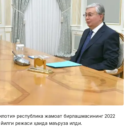
килоти» республика жамоат бирлашмасининг 2022
илги режаси ҳақида маъруза қилди.