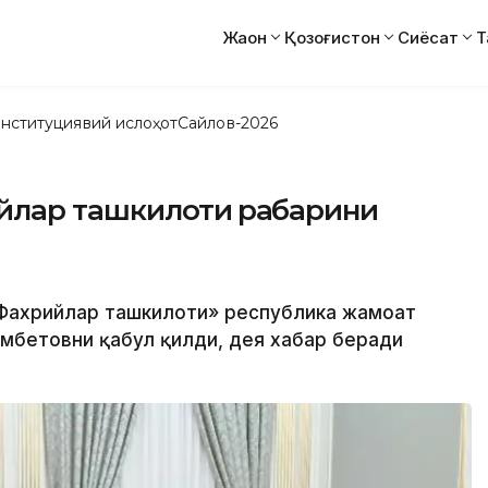
Жаҳон
Қозоғистон
Сиёсат
Т
нституциявий ислоҳот
Сайлов-2026
йлар ташкилоти раҳбарини
 «Фахрийлар ташкилоти» республика жамоат
мбетовни қабул қилди, дея хабар беради