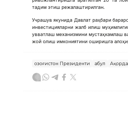
ривожлантиришга қаратилган 26 та ло
тақдим этиш режалаштирилган.
Учрашув якунида Давлат раҳбари барқар
инвестицияларни жалб қилиш муҳимлигин
қувватлаш механизмини мустаҳкамлаш ваз
жой олиш имкониятини оширишга алоҳид
Қозоғистон Президенти
Қабул
Ақорда
Бекабат Узаков
Муаллиф