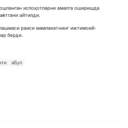
бошланган ислоҳотларни амалга оширишда
аётгани айтилди.
рлашмаси раиси мамлакатнинг ижтимоий-
лар берди.
нти
Қабул