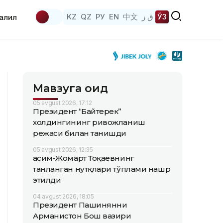
KZ
QZ
РУ
EN
中文
ق ز
ЎЗ
аҳлил
Мавзуга оид
05 avgust 2026, 17:12
Президент “Байтерек”
холдингининг ривожланиш
режаси билан танишди
05 avgust 2026, 12:35
Қасим-Жомарт Тоқаевнинг
танланган нутқлари тўплами нашр
этилди
04 avgust 2026, 18:05
Президент Пашинянни
Арманистон Бош вазири