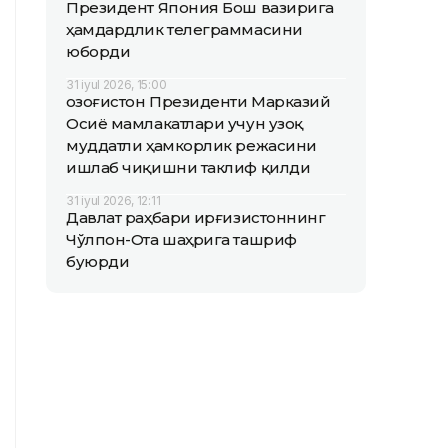
Президент Япония Бош вазирига
ҳамдардлик телеграммасини
юборди
31 iyul 2026, 15:00
Қозоғистон Президенти Марказий
Осиё мамлакатлари учун узоқ
муддатли ҳамкорлик режасини
ишлаб чиқишни таклиф қилди
31 iyul 2026, 12:11
Давлат раҳбари Қирғизистоннинг
Чўлпон-Ота шаҳрига ташриф
буюрди