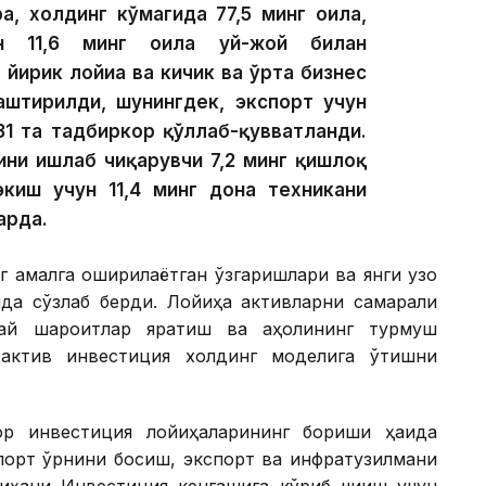
а, холдинг кўмагида 77,5 минг оила,
ан 11,6 минг оила уй-жой билан
 йирик лойиҳа ва кичик ва ўрта бизнес
лаштирилди, шунингдек, экспорт учун
31 та тадбиркор қўллаб-қувватланди.
ини ишлаб чиқарувчи 7,2 минг қишлоқ
экиш учун 11,4 минг дона техникани
арда.
г амалга оширилаётган ўзгаришлари ва янги узоқ
ида сўзлаб берди. Лойиҳа активларни самарали
улай шароитлар яратиш ва аҳолининг турмуш
оактив инвестиция холдинг моделига ўтишни
ор инвестиция лойиҳаларининг бориши ҳақида
мпорт ўрнини босиш, экспорт ва инфратузилмани