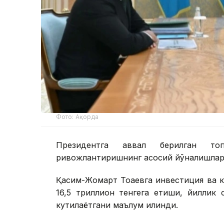
Фото: Ақорда
Президентга аввал берилган топ
ривожлантиришнинг асосий йўналишлари
Қасим-Жомарт Тоқаевга инвестиция ва к
16,5 триллион тенгега етиши, йиллик
кутилаётгани маълум қилинди.