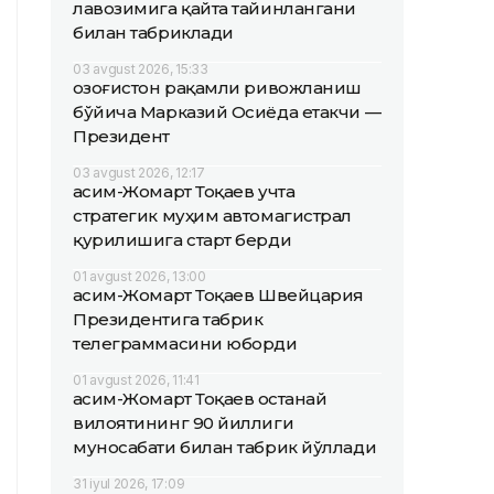
лавозимига қайта тайинлангани
билан табриклади
03 avgust 2026, 15:33
Қозоғистон рақамли ривожланиш
бўйича Марказий Осиёда етакчи —
Президент
03 avgust 2026, 12:17
Қасим-Жомарт Тоқаев учта
стратегик муҳим автомагистрал
қурилишига старт берди
01 avgust 2026, 13:00
Қасим-Жомарт Тоқаев Швейцария
Президентига табрик
телеграммасини юборди
01 avgust 2026, 11:41
Қасим-Жомарт Тоқаев Қостанай
вилоятининг 90 йиллиги
муносабати билан табрик йўллади
31 iyul 2026, 17:09