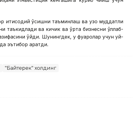
йиҳани Инвестиция кенгашига кўриб чиқиш учун
ор иқтисодий ўсишни таъминлаш ва узоқ муддатли
и таъкидлади ва кичик ва ўрта бизнесни қўллаб-
ифасини қўйди. Шунингдек, у фуқаролар учун уй-
а эътибор қаратди.
"Байтерек" холдинг