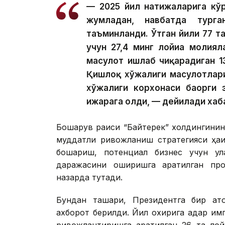
— 2025 йил натижаларига кўр
жумладан, навбатда тург
таъминланди. Ўтган йили 77 та
учун 27,4 минг лойиҳа молия
маҳсулот ишлаб чиқарадиган 1
Қишлоқ хўжалиги маҳсулотлар
хўжалиги корхонаси баҳорги 
ижарага олди, — дейилади хаб
Бошқарув раиси “Байтерек” холдингинин
муддатли ривожланиш стратегияси ҳақ
бошқариш, потенциал бизнес учун қ
даражасини оширишга қаратилган пр
назарда тутади.
Бундан ташқари, Президентга бир қат
ахборот берилди. Йил охирига қадар и