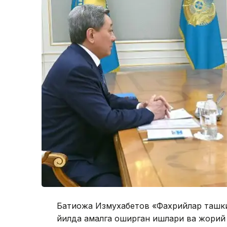
Бақтиқожа Измухабетов «Фахрийлар таш
йилда амалга оширган ишлари ва жорий й