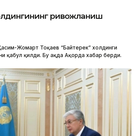
холдингининг ривожланиш
 Қасим-Жомарт Тоқаев “Байтерек” холдинги
 қабул қилди. Бу ҳақда Ақорда хабар берди.