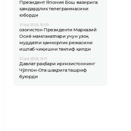
Президент Япония Бош вазирига
ҳамдардлик телеграммасини
юборди
31 iyul 2026, 15:00
Қозоғистон Президенти Марказий
Осиё мамлакатлари учун узоқ
муддатли ҳамкорлик режасини
ишлаб чиқишни таклиф қилди
31 iyul 2026, 12:11
Давлат раҳбари Қирғизистоннинг
Чўлпон-Ота шаҳрига ташриф
буюрди