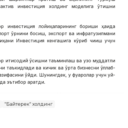
оактив инвестиция холдинг моделига ўтишни
ор инвестиция лойиҳаларининг бориши ҳақида
мпорт ўрнини босиш, экспорт ва инфратузилмани
йиҳани Инвестиция кенгашига кўриб чиқиш учун
ор иқтисодий ўсишни таъминлаш ва узоқ муддатли
и таъкидлади ва кичик ва ўрта бизнесни қўллаб-
ифасини қўйди. Шунингдек, у фуқаролар учун уй-
а эътибор қаратди.
"Байтерек" холдинг