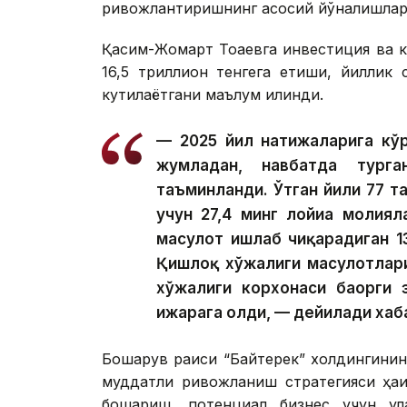
ривожлантиришнинг асосий йўналишлари
Қасим-Жомарт Тоқаевга инвестиция ва к
16,5 триллион тенгега етиши, йиллик
кутилаётгани маълум қилинди.
— 2025 йил натижаларига кўр
жумладан, навбатда тург
таъминланди. Ўтган йили 77 та
учун 27,4 минг лойиҳа молия
маҳсулот ишлаб чиқарадиган 1
Қишлоқ хўжалиги маҳсулотлар
хўжалиги корхонаси баҳорги 
ижарага олди, — дейилади хаб
Бошқарув раиси “Байтерек” холдингинин
муддатли ривожланиш стратегияси ҳақ
бошқариш, потенциал бизнес учун қ