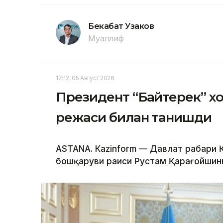
Бекабат Узаков
Муаллиф
17:12, 05 Август 2026
Президент “Байтерек” 
режаси билан танишди
ASTANА. Каzinform — Давлат раҳбари
бошқаруви раиси Рустам Қарағойшинни