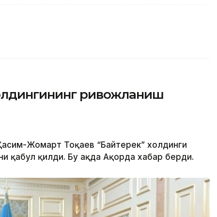
холдингининг ривожланиш
 Қасим-Жомарт Тоқаев “Байтерек” холдинги
 қабул қилди. Бу ҳақда Ақорда хабар берди.