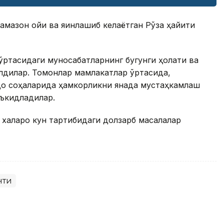
амазон ойи ва яқинлашиб келаётган Рўза ҳайити
ўртасидаги муносабатларнинг бугунги ҳолати ва
лдилар. Томонлар мамлакатлар ўртасида,
вдо соҳаларида ҳамкорликни янада мустаҳкамлаш
аъкидладилар.
 халқаро кун тартибидаги долзарб масалалар
нти