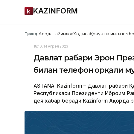
KAZINFORM
Ақорда
Тайинлов
Ҳодиса
Қонун ва интизом
Ко
Тренд:
18:10, 14 Апрел 2023
Давлат раҳбари Эрон Пре
билан телефон орқали м
ASTANА. Каzinform – Давлат раҳбари
Республикаси Президенти Иброҳим Ра
дея хабар беради Кazinform Ақорда р