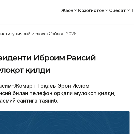
Жаҳон
Қозоғистон
Сиёсат
Т
нституциявий ислоҳот
Сайлов-2026
зиденти Иброҳим Раисий
улоқот қилди
 Қасим-Жомарт Тоқаев Эрон Ислом
исий билан телефон орқали мулоқот қилди,
асмий сайтига таяниб.