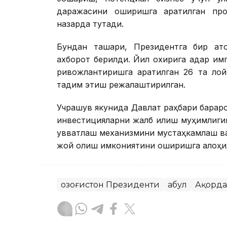
даражасини оширишга қаратилган пр
назарда тутади.
Бундан ташқари, Президентга бир қат
ахборот берилди. Йил охирига қадар и
ривожлантиришга қаратилган 26 та ло
тақдим этиш режалаштирилган.
Учрашув якунида Давлат раҳбари барқар
инвестицияларни жалб қилиш муҳимлигин
қувватлаш механизмини мустаҳкамлаш ваз
жой олиш имкониятини оширишга алоҳид
Қозоғистон Президенти
Қабул
Ақорда