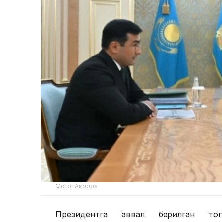
Фото: Ақорда
Президентга аввал берилган топ