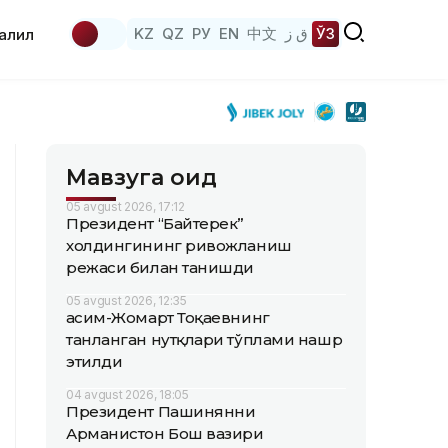
KZ
QZ
РУ
EN
中文
ق ز
ЎЗ
аҳлил
Мавзуга оид
05 avgust 2026, 17:12
Президент “Байтерек”
холдингининг ривожланиш
режаси билан танишди
05 avgust 2026, 12:35
Қасим-Жомарт Тоқаевнинг
танланган нутқлари тўплами нашр
этилди
04 avgust 2026, 18:05
Президент Пашинянни
Арманистон Бош вазири