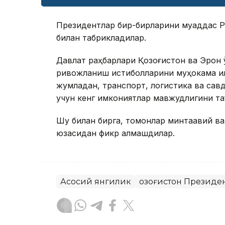
Президентлар бир-бирларини муқаддас Р
билан табрикладилар.
Давлат раҳбарлари Қозоғистон ва Эрон 
ривожланиш истиқболларини муҳокама қи
жумладан, транспорт, логистика ва са
учун кенг имкониятлар мавжудлигини т
Шу билан бирга, томонлар минтақавий ва
юзасидан фикр алмашдилар.
Асосий янгилик
Қозоғистон Президе