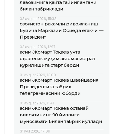
лавозимига қайта тайинлангани
билан табриклади
03 avgust 2026, 15:33
Қозоғистон рақамли ривожланиш
бўйича Марказий Осиёда етакчи —
Президент
03 avgust 2026, 12:17
Қасим-Жомарт Тоқаев учта
стратегик муҳим автомагистрал
қурилишига старт берди
01 avgust 2026, 13:00
Қасим-Жомарт Тоқаев Швейцария
Президентига табрик
телеграммасини юборди
01 avgust 2026, 11:41
Қасим-Жомарт Тоқаев Қостанай
вилоятининг 90 йиллиги
муносабати билан табрик йўллади
31 iyul 2026, 17:09