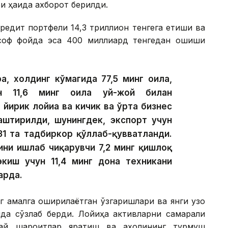
 ҳақида ахборот берилди.
редит портфели 14,3 триллион тенгега етиши ва
 соф фойда эса 400 миллиард тенгедан ошиши
а, холдинг кўмагида 77,5 минг оила,
ан 11,6 минг оила уй-жой билан
 йирик лойиҳа ва кичик ва ўрта бизнес
лаштирилди, шунингдек, экспорт учун
31 та тадбиркор қўллаб-қувватланди.
ини ишлаб чиқарувчи 7,2 минг қишлоқ
экиш учун 11,4 минг дона техникани
арда.
г амалга оширилаётган ўзгаришлари ва янги узоқ
ида сўзлаб берди. Лойиҳа активларни самарали
улай шароитлар яратиш ва аҳолининг турмуш