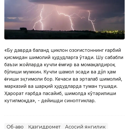
«Бу даврда баланд циклон Қозоғистоннинг ғарбий
қисмидан шимолий ҳудудларга ўтади. Шу сабабли
баъзи жойларда кучли ёмғир ва момақалдироқ
бўлиши мумкин. Кучли шамол эсади ва дўл ҳам
ёғиши эҳтимоли бор. Кечаси ва эрталаб шимолий,
марказий ва шарқий ҳудудларда туман тушади.
Ҳарорат ғарбда пасайиб, шимолда кўтарилиши
кутилмоқда», - дейишди синоптиклар.
Об-ҳаво
Қазгидромет
Асосий янгилик