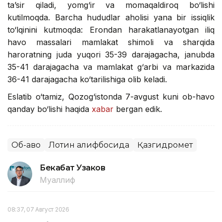
ta’sir qiladi, yomg‘ir va momaqaldiroq bo‘lishi
kutilmoqda. Barcha hududlar aholisi yana bir issiqlik
to‘lqinini kutmoqda: Erondan harakatlanayotgan iliq
havo massalari mamlakat shimoli va sharqida
haroratning juda yuqori 35-39 darajagacha, janubda
35-41 darajagacha va mamlakat g‘arbi va markazida
36-41 darajagacha ko‘tarilishiga olib keladi.
Eslatib o‘tamiz, Qozog‘istonda 7-avgust kuni ob-havo
qanday bo‘lishi haqida
xabar
bergan edik.
Об-ҳаво
Лотин алифбосида
Қазгидромет
Бекабат Узаков
Муаллиф
08:37, 07 Август 2026