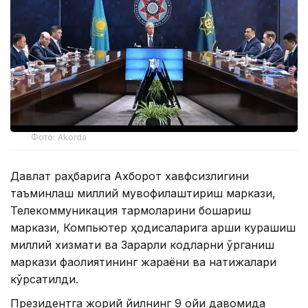
Фото: Akorda
Давлат раҳбарига Ахборот хавфсизлигини
таъминлаш миллий мувофиқлаштириш маркази,
Телекоммуникация тармоқларини бошқариш
маркази, Компьютер ҳодисаларига қарши курашиш
миллий хизмати ва Зарарли кодларни ўрганиш
маркази фаолиятининг жараёни ва натижалари
кўрсатилди.
Президентга жорий йилнинг 9 ойи давомида