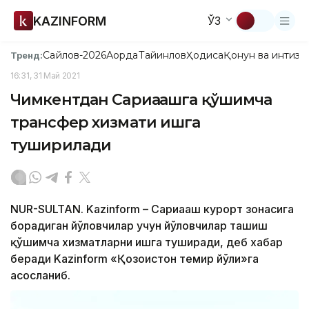
KAZINFORM
ЎЗ
Сайлов-2026
Ақорда
Тайинлов
Ҳодиса
Қонун ва интизо
Тренд:
16:31, 31 Май 2021
Чимкентдан Сариағашга қўшимча
трансфер хизмати ишга
туширилади
NUR-SULTAN. Kazinform – Сариағаш курорт зонасига
борадиган йўловчилар учун йўловчилар ташиш
қўшимча хизматларни ишга туширади, деб хабар
беради Kazinform «Қозоғистон темир йўли»га
асосланиб.