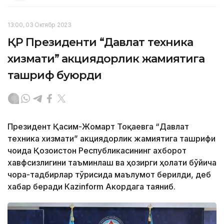
13:00, 03 Октябр 2023
ҚР Президенти “Давлат техника
хизмати” акциядорлик жамиятига
ташриф буюрди
Президент Қасим-Жомарт Тоқаевга “Давлат
техника хизмати” акциядорлик жамиятига ташрифи
чоғида Қозоғистон Республикасининг ахборот
хавфсизлигини таъминлаш ва ҳозирги ҳолати бўйича
чора-тадбирлар тўғрисида маълумот берилди, деб
хабар беради Каzinform Акордага таяниб.