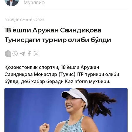
Муаллиф
09:05, 18 Сентябр 2023
18 ёшли Аружан Сағиндиқова
Тунисдаги турнир ғолиби бўлди
Қозоғистонлик спортчи, 18 ёшли Аружан
Сағиндиқова Монастир (Тунис) ITF турнири ғолиби
бўлди, деб хабар беради Каzinform мухбири.