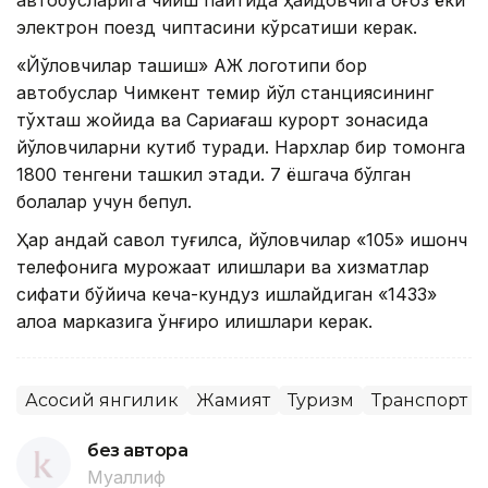
электрон поезд чиптасини кўрсатиши керак.
«Йўловчилар ташиш» АЖ логотипи бор
автобуслар Чимкент темир йўл станциясининг
тўхташ жойида ва Сариағаш курорт зонасида
йўловчиларни кутиб туради. Нархлар бир томонга
1800 тенгени ташкил этади. 7 ёшгача бўлган
болалар учун бепул.
Ҳар қандай савол туғилса, йўловчилар «105» ишонч
телефонига мурожаат қилишлари ва хизматлар
сифати бўйича кеча-кундуз ишлайдиган «1433»
алоқа марказига қўнғироқ қилишлари керак.
Асосий янгилик
Жамият
Туризм
Транспорт
без автора
Муаллиф