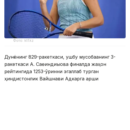
Фото: ktf.kz
Дунёнинг 829-ракеткаси, ушбу мусобақанинг 3-
ракеткаси А. Саөиндиыова финалда жаҳон
рейтингида 1253-ўринни эгаллаб турган
ҳиндистонлик Вайшнави Адкарга қарши
чемпионлик учун кураш олиб борди.
Биринчи партия кескин курашлар остида ўтди,
Аружан тай-брейкда муваффақиятли ўйнади - 7:6
(8:6).
Иккинчи сетда қозоғистонлик ёш теннисчи рақибига
ҳеч қандай имконият қолдирмади - 6:0.