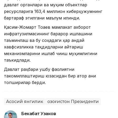
давлат органлари ва муҳим объектлар
ресурсларига 163,4 миллион киберҳужумнинг
бартараф этилгани маълум қилинди.
Қасим-Жомарт Тоқаев мамлакат ахборот
инфратузилмасининг барқарор ишлашини
таъминлаш ва бу соҳадаги ҳар қандай
хавфсизликка таҳдидларни қайтариш
механизмларини ишлаб чиқиш муҳимлигини
таъкидлади.
Давлат раҳбари ушбу фаолиятни
такомиллаштириш юзасидан бир қатор аниқ
топшириқлар берди.
Асосий янгилик
Қозоғистон Президенти
Бекабат Узаков