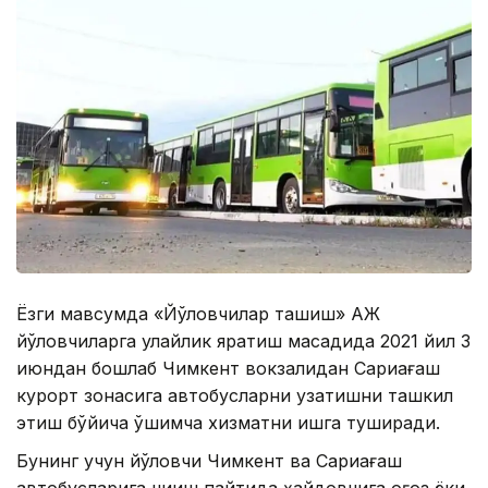
Ёзги мавсумда «Йўловчилар ташиш» АЖ
йўловчиларга қулайлик яратиш мақсадида 2021 йил 3
июндан бошлаб Чимкент вокзалидан Сариағаш
курорт зонасига автобусларни узатишни ташкил
этиш бўйича қўшимча хизматни ишга туширади.
Бунинг учун йўловчи Чимкент ва Сариағаш
автобусларига чиқиш пайтида ҳайдовчига қоғоз ёки