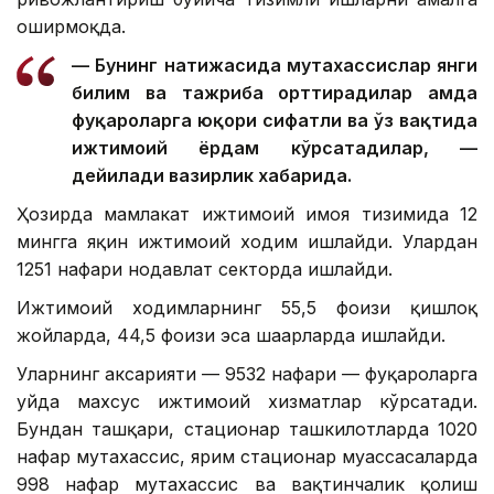
оширмоқда.
— Бунинг натижасида мутахассислар янги
билим ва тажриба орттирадилар ҳамда
фуқароларга юқори сифатли ва ўз вақтида
ижтимоий ёрдам кўрсатадилар, —
дейилади вазирлик хабарида.
Ҳозирда мамлакат ижтимоий ҳимоя тизимида 12
мингга яқин ижтимоий ходим ишлайди. Улардан
1251 нафари нодавлат секторда ишлайди.
Ижтимоий ходимларнинг 55,5 фоизи қишлоқ
жойларда, 44,5 фоизи эса шаҳарларда ишлайди.
Уларнинг аксарияти — 9532 нафари — фуқароларга
уйда махсус ижтимоий хизматлар кўрсатади.
Бундан ташқари, стационар ташкилотларда 1020
нафар мутахассис, ярим стационар муассасаларда
998 нафар мутахассис ва вақтинчалик қолиш