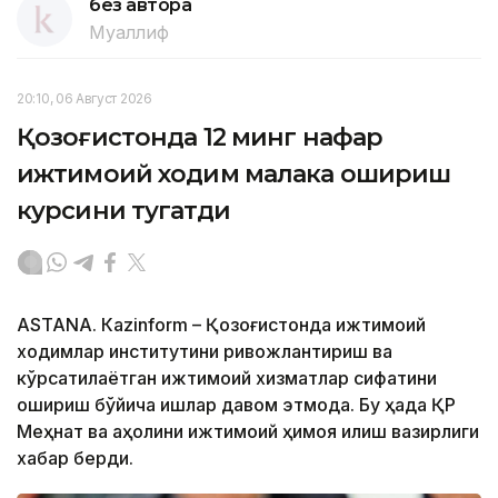
без автора
Муаллиф
20:10, 06 Август 2026
Қозоғистонда 12 минг нафар
ижтимоий ходим малака ошириш
курсини тугатди
ASTANА. Кazinform – Қозоғистонда ижтимоий
ходимлар институтини ривожлантириш ва
кўрсатилаётган ижтимоий хизматлар сифатини
ошириш бўйича ишлар давом этмоқда. Бу ҳақда ҚР
Меҳнат ва аҳолини ижтимоий ҳимоя қилиш вазирлиги
хабар берди.