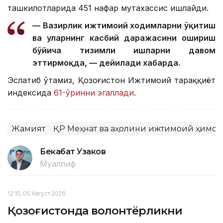
ташкилотларида 451 нафар мутахассис ишлайди.
— Вазирлик ижтимоий ходимларни ўқитиш
ва уларнинг касбий даражасини ошириш
бўйича тизимли ишларни давом
эттирмоқда, — дейилади хабарда.
Эслатиб ўтамиз, Қозоғистон Ижтимоий тараққиёт
индексида
61-ўринни эгаллади
.
Жамият
ҚР Меҳнат ва аҳолини ижтимоий ҳимо
Бекабат Узаков
Муаллиф
12:15, 05 Август 2026
Қозоғистонда волонтёрликни