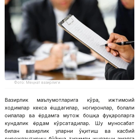
Фото: Меҳнат вазирлиги
Вазирлик маълумотларига кўра, ижтимоий
ходимлар кекса ёшдагилар, ногиронлар, болали
оилалар ва ёрдамга муҳтож бошқа фуқароларга
кундалик ёрдам кўрсатадилар. Шу муносабат
билан вазирлик уларни ўқитиш ва касбий
ривожлантириш бўйича тизимли ишларни амалга