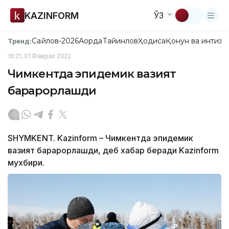
KAZINFORM
ЎЗ
Сайлов-2026
Ақорда
Тайинлов
Ҳодиса
Қонун ва интизо
Тренд:
16:21, 01 Феврал 2022
Чимкентда эпидемик вазият
барқарорлашди
SHYMKENT. Kazinform – Чимкентда эпидемик
вазият барқарорлашди, деб хабар беради Kazinform
мухбири.