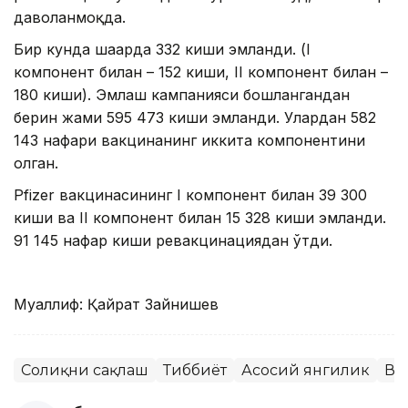
даволанмоқда.
Бир кунда шаҳарда 332 киши эмланди. (I
компонент билан – 152 киши, II компонент билан –
180 киши). Эмлаш кампанияси бошлангандан
берин жами 595 473 киши эмланди. Улардан 582
143 нафари вакцинанинг иккита компонентини
олган.
Pfizer вакцинасининг I компонент билан 39 300
киши ва II компонент билан 15 328 киши эмланди.
91 145 нафар киши ревакцинациядан ўтди.
Муаллиф: Қайрат Зайнишев
Соғлиқни сақлаш
Тиббиёт
Асосий янгилик
Ва