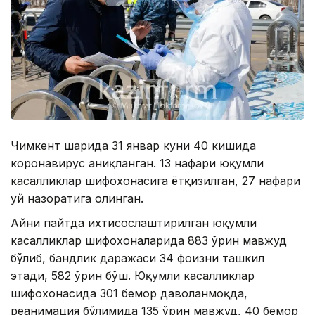
Чимкент шаҳрида 31 январ куни 40 кишида
коронавирус аниқланган. 13 нафари юқумли
касалликлар шифохонасига ётқизилган, 27 нафари
уй назоратига олинган.
Айни пайтда ихтисослаштирилган юқумли
касалликлар шифохоналарида 883 ўрин мавжуд
бўлиб, бандлик даражаси 34 фоизни ташкил
этади, 582 ўрин бўш. Юқумли касалликлар
шифохонасида 301 бемор даволанмоқда,
реанимация бўлимида 135 ўрин мавжуд, 40 бемор