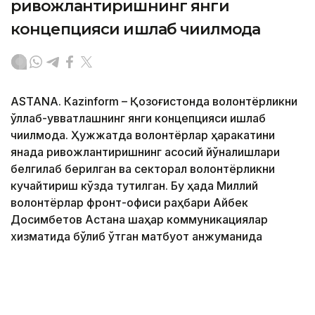
ривожлантиришнинг янги
концепцияси ишлаб чиқилмоқда
ASTANА. Кazinform – Қозоғистонда волонтёрликни
қўллаб-қувватлашнинг янги концепцияси ишлаб
чиқилмоқда. Ҳужжатда волонтёрлар ҳаракатини
янада ривожлантиришнинг асосий йўналишлари
белгилаб берилган ва секторал волонтёрликни
кучайтириш кўзда тутилган. Бу ҳақда Миллий
волонтёрлар фронт-офиси раҳбари Айбек
Досимбетов Астана шаҳар коммуникациялар
хизматида бўлиб ўтган матбуот анжуманида
маълум қилди.