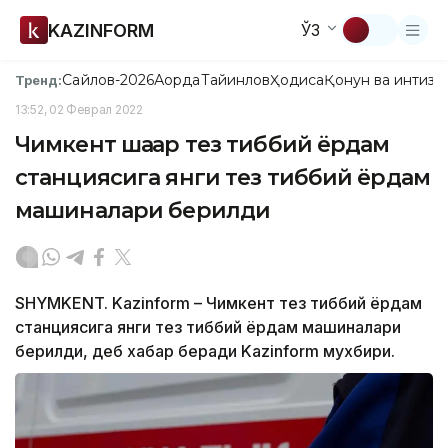
KAZINFORM
ЎЗ
Сайлов-2026
Ақорда
Тайинлов
Ҳодиса
Қонун ва интизо
Тренд:
13:52, 02 Феврал 2022
Чимкент шаҳар тез тиббий ёрдам
станциясига янги тез тиббий ёрдам
машиналари берилди
SHYMKENT. Kazinform – Чимкент тез тиббий ёрдам
станциясига янги тез тиббий ёрдам машиналари
берилди, деб хабар беради Kazinform мухбири.