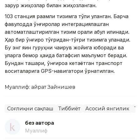
зарур жиҳозлар билан жиҳозланган.
103 станция рақамли тизимга тўлиқ уланган. Барча
фавқулодда қўнғироқлар интеграциялашган
автоматлаштирилган тизим орқали қабул қилинади.
Ҳар бир қўнғироқ тўғридан-тўғри тизимга уланади.
Бу энг яқин гуруҳни чақирув жойига юборади ва
уларга бемор ҳақида батафсил маълумот беради.
Бундан ташқари, қўнғироққа кетаётган транспорт
воситаларига GPS-навигатори ўрнатилган.
Муаллиф: Қайрат Зайнишев
Соғлиқни сақлаш
Тиббиёт
Асосий янгилик
Т
без автора
Муаллиф