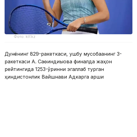
Фото: ktf.kz
Дунёнинг 829-ракеткаси, ушбу мусобақанинг 3-
ракеткаси А. Саөиндиыова финалда жаҳон
рейтингида 1253-ўринни эгаллаб турган
ҳиндистонлик Вайшнави Адкарга қарши
чемпионлик учун кураш олиб борди.
Биринчи партия кескин курашлар остида ўтди,
Аружан тай-брейкда муваффақиятли ўйнади - 7:6
(8:6).
Иккинчи сетда қозоғистонлик ёш теннисчи рақибига
ҳеч қандай имконият қолдирмади - 6:0.