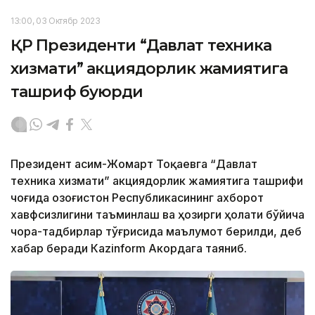
13:00, 03 Октябр 2023
ҚР Президенти “Давлат техника
хизмати” акциядорлик жамиятига
ташриф буюрди
Президент Қасим-Жомарт Тоқаевга “Давлат
техника хизмати” акциядорлик жамиятига ташрифи
чоғида Қозоғистон Республикасининг ахборот
хавфсизлигини таъминлаш ва ҳозирги ҳолати бўйича
чора-тадбирлар тўғрисида маълумот берилди, деб
хабар беради Каzinform Акордага таяниб.