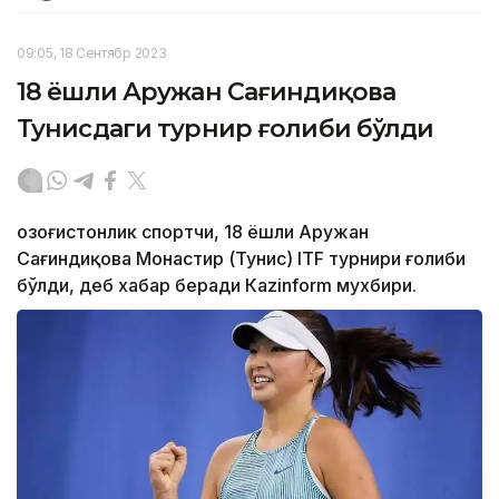
09:05, 18 Сентябр 2023
18 ёшли Аружан Сағиндиқова
Тунисдаги турнир ғолиби бўлди
Қозоғистонлик спортчи, 18 ёшли Аружан
Сағиндиқова Монастир (Тунис) ITF турнири ғолиби
бўлди, деб хабар беради Каzinform мухбири.