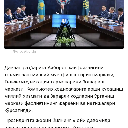
Фото: Akorda
Давлат раҳбарига Ахборот хавфсизлигини
таъминлаш миллий мувофиқлаштириш маркази,
Телекоммуникация тармоқларини бошқариш
маркази, Компьютер ҳодисаларига қарши курашиш
миллий хизмати ва Зарарли кодларни ўрганиш
маркази фаолиятининг жараёни ва натижалари
кўрсатилди.
Президентга жорий йилнинг 9 ойи давомида
давлат органлари ва муҳим объектлар