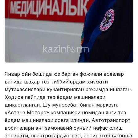
Январ ойи бошида юз берган фожиали воқеалар
вақтида шаҳар тез тиббий ёрдам хизмати
мутахассислари кучайтирилган режимда ишлаган.
Ҳодиса пайтида тез ёрдам машиналари
шикастланган. Шу муносабат билан марказга
«Астана Моторс» компанияси номидан янги тез
ёрдам машиналари совға қилинди. Автотранспорт
воситалари энг замонавий сунъий нафас олиш
аппарати, электрокардиограф, аспиратор ва бошқа