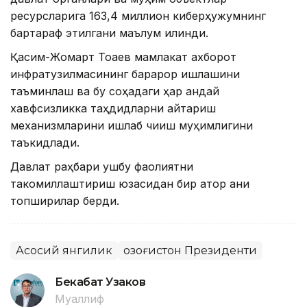
ресурсларига 163,4 миллион киберҳужумнинг
бартараф этилгани маълум қилинди.
Қасим-Жомарт Тоқаев мамлакат ахборот
инфратузилмасининг барқарор ишлашини
таъминлаш ва бу соҳадаги ҳар қандай
хавфсизликка таҳдидларни қайтариш
механизмларини ишлаб чиқиш муҳимлигини
таъкидлади.
Давлат раҳбари ушбу фаолиятни
такомиллаштириш юзасидан бир қатор аниқ
топшириқлар берди.
Асосий янгилик
Қозоғистон Президенти
Бекабат Узаков
Муаллиф