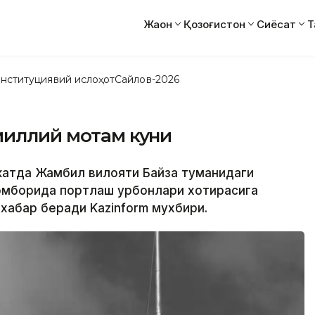
Жаҳон
Қозоғистон
Сиёсат
Т
нституциявий ислоҳот
Сайлов-2026
миллий мотам куни
катда Жамбил вилояти Байзақ туманидаги
 омборида портлаш қурбонлари хотирасига
хабар беради Kazinform мухбири.