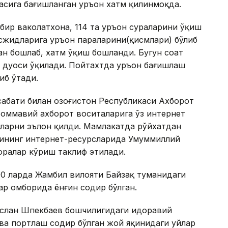
асига бағишланган Қуръон хатм қилинмоқда.
бир ваколатхона, 114 та Қуръон сураларини ўқиш
сжидларига Қуръон параларини(қисмлари) бўлиб
ан бошлаб, хатм ўқиш бошланди. Бугун соат
н дуоси ўқилади. Пойтахтда Қуръон бағишлаш
иб ўтади.
бати билан Қозоғистон Республикаси Ахборот
оммавий ахборот воситаларига ўз интернет
яларни эълон қилди. Мамлакатда рўйхатдан
рининг интернет-ресурсларида Умуммиллий
оралар кўриш таклиф этилади.
.00 ларда Жамбил вилояти Байзақ туманидаги
ар омборида ёнғин содир бўлган.
услан Шпекбаев бошчилигидаги идоравий
ва портлаш содир бўлган жой яқинидаги уйлар