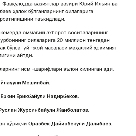
, Фавқулодда вазиятлар вазири Юрий Ильин ва
аев ҳалок бўлганларнинг оилаларига
ўрсатилишини таъкидлади.
икемерда оммавий ахборот воситаларининг
қурбоннинг оилаларига 20 миллион тенгедан
ак бўлса, уй -жой масаласи маҳаллий ҳокимият
лигини айтди.
иларнинг исм -шарифлари эълон қилинган эди.
айлауули Мешинбай
.
т
Еркин Ерикбайули Надирбеков
.
Руслан Журсинбайули Жанболатов
.
ган қўриқчи
Оразбек Дайирбекули Далибаев
.