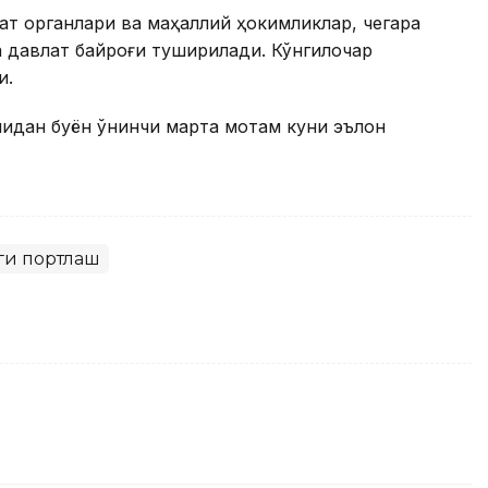
ат органлари ва маҳаллий ҳокимликлар, чегара
 давлат байроғи туширилади. Кўнгилочар
и.
анидан буён ўнинчи марта мотам куни эълон
ги портлаш