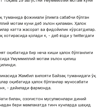
рт Тоқаев 29 августни Умуммиллий мотам куни
қ туманида фожииали ўлимга сабабчи бўлган
лий мотам куни деб эълон қиламан. Ҳалок
чилар катта жасорат ва фидойилик кўрсатдилар.
хотирасида қолади «, - деб ёзди у twitterдаги
ят оқибатида бир неча киши ҳалок бўлганлиги
касида Умуммиллий мотам эълон қилиш
қилинди.
бликасида Жамбил вилояти Байзақ туманидаги ўқ
лар оқибатида ҳалок бўлганлар муносабати
н», - дейилади фармонда.
ати билан, Қозоғистон мусулмонлари диний
ечадан бери мамлакатда тинч кунларда шаҳид