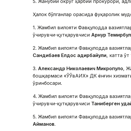
5. Жанубий округ ҳарбий прокурори, ад
Ҳалок бўлганлар орасида фуқаролик муд
1. Жамбил вилояти Фавқулодда вазиятла
ўчирувчи-қутқарувчиси
Арнур Темирбу
2. Жамбил вилояти Фавқулодда вазиятла
Сандибаев Елдос Қадирбайули
, катта ўт
3.
Александр Николаевич Микропуло
, 
бошқармаси «ЎЎвАҚИХ» ДК ёнғин хизмати
ўринбосари.
4. Жамбил вилояти Фавқулодда вазиятла
ўчирувчи-қутқарувчиси
Таниберген Қуд
5. Жамбил вилояти Фавқулодда вазиятл
Айманов
.