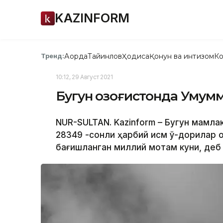
KAZINFORM
Ақорда
Тайинлов
Ҳодиса
Қонун ва интизом
Ко
Тренд:
10:12, 29 Август 2021
Бугун Қозоғистонда Умум
NUR-SULTAN. Kazinform – Бугун мамла
28349 -сонли ҳарбий қисм ўқ-дорилар
бағишланган миллий мотам куни, деб 