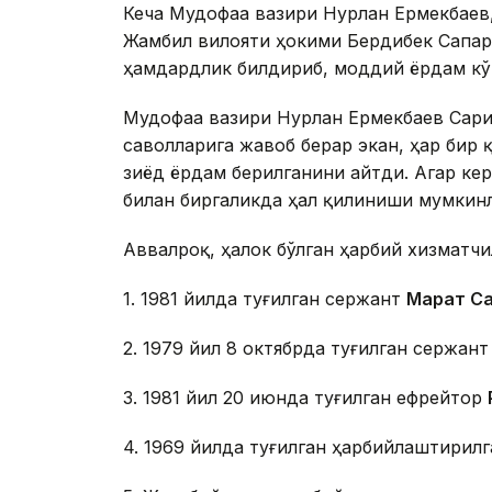
Кеча Мудофаа вазири Нурлан Ермекбаев
Жамбил вилояти ҳокими Бердибек Сапарб
ҳамдардлик билдириб, моддий ёрдам к
Мудофаа вазири Нурлан Ермекбаев Сар
саволларига жавоб берар экан, ҳар бир 
зиёд ёрдам берилганини айтди. Агар кер
билан биргаликда ҳал қилиниши мумкин
Аввалроқ, ҳалок бўлган ҳарбий хизматч
1. 1981 йилда туғилган сержант
Марат С
2. 1979 йил 8 октябрда туғилган сержан
3. 1981 йил 20 июнда туғилган ефрейтор
4. 1969 йилда туғилган ҳарбийлаштирил