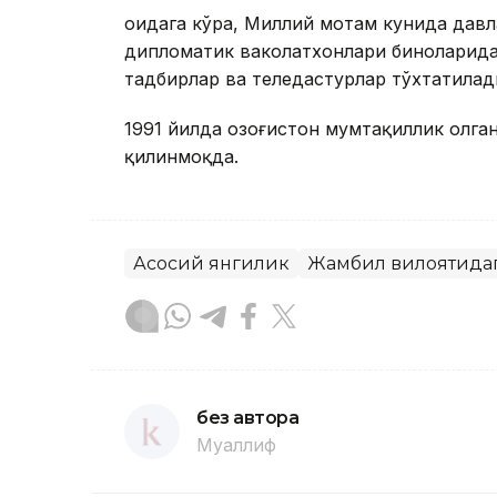
Қоидага кўра, Миллий мотам кунида давл
дипломатик ваколатхонлари биноларида
тадбирлар ва теледастурлар тўхтатилад
1991 йилда Қозоғистон мумтақиллик олг
қилинмоқда.
Асосий янгилик
Жамбил вилоятида
без автора
Муаллиф