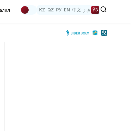
KZ
QZ
РУ
EN
中文
ق ز
ЎЗ
аҳлил