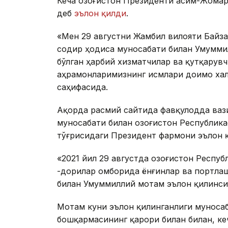
Кеча Қозоғистон Президенти Қасим-Жома
деб
эълон қилди
.
«Мен 29 августни Жамбил вилояти Байза
содир ҳодиса муносабати билан Умуммил
бўлган ҳарбий хизматчилар ва қутқарув
Қаҳрамонларимизнинг исмлари доимо халқ 
саҳифасида.
Ақорда расмий сайтида фавқулодда вази
муносабати билан Қозоғистон Республи
тўғрисидаги Президент фармони эълон 
«2021 йил 29 августда Қозоғистон Респу
-дорилар омборида ёнғинлар ва портлаш
билан Умуммиллий мотам эълон қилинси
Мотам куни эълон қилинганлиги муносаб
бошқармасининг қарори билан билан, к