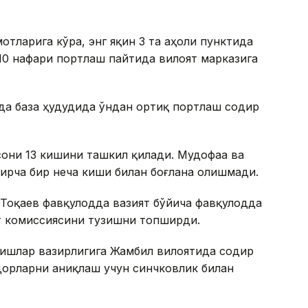
тларига кўра, энг яқин 3 та аҳоли пунктида
10 нафари портлаш пайтида вилоят марказига
да база ҳудудида ўндан ортиқ портлаш содир
сони 13 кишини ташкил қилади. Мудофаа ва
ирча бир неча киши билан боғлана олишмади.
 Тоқаев фавқулодда вазият бўйича фавқулодда
т комиссиясини тузишни топширди.
 ишлар вазирлигига Жамбил вилоятида содир
бдорларни аниқлаш учун синчковлик билан