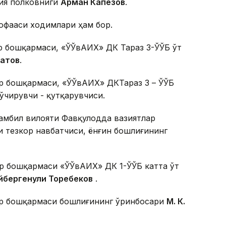
лия полковниги
Арман Капезов
.
офааси ходимлари ҳам бор.
р бошқармаси, «ЎЎвАҚИХ» ДК Тараз 3-ЎЎБ ўт
латов
.
р бошқармаси, «ЎЎвАҚИХ» ДКТараз 3 – ЎЎБ
 ўчирувчи - қутқарувчиси.
Жамбил вилояти Фавқулодда вазиятлар
 тезкор навбатчиси, ёнғин бошлиғининг
р бошқармаси «ЎЎвАҚИХ» ДК 1-ЎЎБ катта ўт
айбергенули Торебеков
.
ар бошқармаси бошлиғининг ўринбосари
М. К.