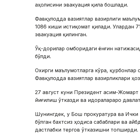
аҳолисини эвакуация қила бошлади.
Фавқулодда вазиятлар вазирлиги маълумо
1086 киши истиқомат қилади. Улардан 7
эвакуация қилинган.
Ўқ-дорилар омборидаги ёнғин натижаси
бўлди.
Охирги маълумотларга кўра, қурбонлар 
Фавқулодда вазиятлар вазирликлари ҳоз
27 август куни Президент Қасим-Жомарт
йиғилиш ўтказди ва идоралараро давла
Шунингдек, у Бош прокуратура ва Ички
бўлган бахтсиз ҳодиса сабаблари ва ай
дастлабки тергов ўтказишни топширди.