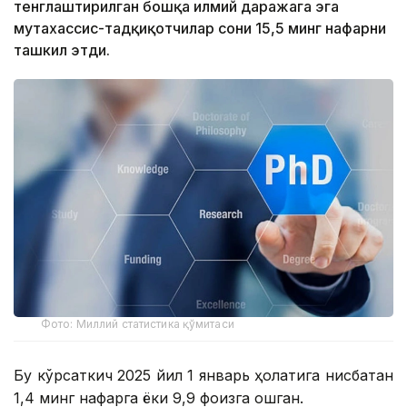
тенглаштирилган бошқа илмий даражага эга
мутахассис-тадқиқотчилар сони 15,5 минг нафарни
ташкил этди.
Фото: Миллий статистика қўмитаси
Бу кўрсаткич 2025 йил 1 январь ҳолатига нисбатан
1,4 минг нафарга ёки 9,9 фоизга ошган.