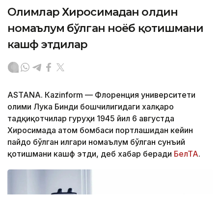
Олимлар Хиросимадан олдин
номаълум бўлган ноёб қотишмани
кашф этдилар
ASTANА. Кazinform — Флоренция университети
олими Лука Бинди бошчилигидаги халқаро
тадқиқотчилар гуруҳи 1945 йил 6 августда
Хиросимада атом бомбаси портлашидан кейин
пайдо бўлган илгари номаълум бўлган сунъий
қотишмани кашф этди, деб хабар беради
БелТА
.