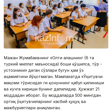
Мағжан Жумабаевнинг «Олти алашнинг (6 та
туркий миллат маъносида) боши қўшилса, тўр -
устозники» деган сўзлари бугун ҳам ўз
аҳамиятини йўқотмаган. Мамлакатда «Ўқитувчи
мақоми тўғрисида» ги қонуннинг қабул қилиниши
ва кучга кириши бунинг далилидир. Ҳужжат 21
моддадан иборат. Бу моддаларда 500 мингдан
ортиқ ўқитувчиларнинг касбий ҳуқуқ ва
мажбуриятлари аниқланган.