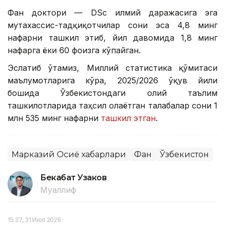
Фан доктори — DSc илмий даражасига эга
мутахассис-тадқиқотчилар сони эса 4,8 минг
нафарни ташкил этиб, йил давомида 1,8 минг
нафарга ёки 60 фоизга кўпайган.
Эслатиб ўтамиз, Миллий статистика қўмитаси
маълумотларига кўра, 2025/2026 ўқув йили
бошида Ўзбекистондаги олий таълим
ташкилотларида таҳсил олаётган талабалар сони 1
млн 535 минг нафарни
ташкил этган
.
Марказий Осиё хабарлари
Фан
Ўзбекистон
Бекабат Узаков
Муаллиф
15:37, 31 Июл 2026