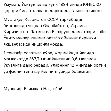
Умуман, Ўқитувчилар куни 1994 йилда ЮНЕСКО
қарори билан халқаро даражада таъсис этилган.
Мустақил Қозоғистон СССР таркибидан
биргаликда чиққан Озарбайжон, Украина,
Қирғизистон, Латвия ва Беларусь давлатлари каби
Ўқитувчилар кунини октябр ойининг биринчи
якшанбасида нишонламоқда.
1 сентябр ҳолатига кўра, жорий ўқув йилида
мамлакатда 367,7 минг ўқитувчи 3,6 миллион
ўқувчига дарс беради. Уларнинг 12 мингдан ортиғи
ўз фаолиятини шу йилнинг ўзида бошлаган.
Муаллиф: Есимжан Нақтибай