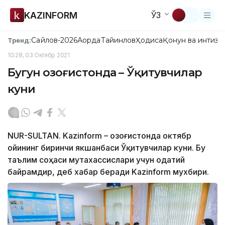
KAZINFORM
ЎЗ
Сайлов-2026
Ақорда
Тайинлов
Ҳодиса
Қонун ва интизо
Тренд:
10:28, 03 Октябр 2021
Бугун Қозоғистонда – Ўқитувчилар
куни
NUR-SULTAN. Kazinform – Қозоғистонда октябр
ойининг биринчи якшанбаси Ўқитувчилар куни. Бу
таълим соҳаси мутахассислари учун одатий
байрамдир, деб хабар беради Kazinform мухбири.