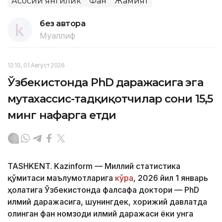
Асосий янгилик
Фан
Жамият
без автора
Муаллиф
12:10, 01 Август 2026
Ўзбекистонда PhD даражасига эга
мутахассис-тадқиқотчилар сони 15,5
минг нафарга етди
TASHKENT. Kazinform — Миллий статистика
қўмитаси маълумотларига
кўра
, 2026 йил 1 январь
ҳолатига Ўзбекистонда фалсафа доктори — PhD
илмий даражасига, шунингдек, хорижий давлатда
олинган фан номзоди илмий даражаси ёки унга