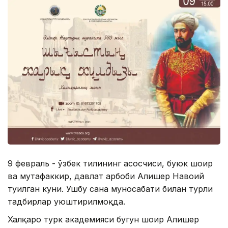
9 февраль - ўзбек тилининг асосчиси, буюк шоир
ва мутафаккир, давлат арбоби Алишер Навоий
туғилган куни. Ушбу сана муносабати билан турли
тадбирлар уюштирилмоқда.
Халқаро турк академияси бугун шоир Алишер