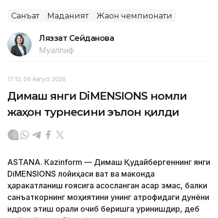
Санъат
Маданият
Жаҳон чемпионати
Ляззат Сейданова
Муаллиф
17:10, 06 Август 2026
Димаш янги DiMENSIONS номли
жаҳон турнесини эълон қилди
ASTANА. Кazinform — Димаш Қудайбергеннинг янги
DiMENSIONS лойиҳаси вақт ва маконда
ҳаракатланиш ғоясига асосланган асар эмас, балки
санъаткорнинг моҳиятини унинг атрофидаги дунёни
идрок этиш орқали очиб беришга уринишдир, деб