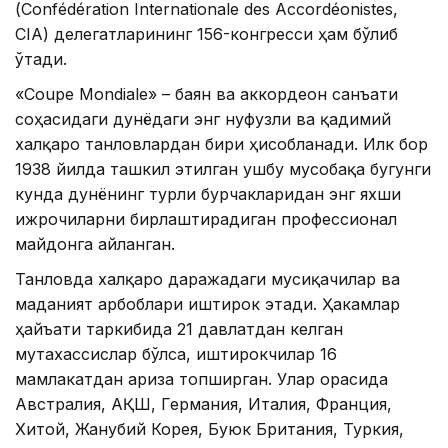
(Confédération Internationale des Accordéonistes,
CIA) делегатларининг 156-конгресси ҳам бўлиб
ўтади.
«Coupe Mondiale» – баян ва аккордеон санъати
соҳасидаги дунёдаги энг нуфузли ва қадимий
халқаро танловлардан бири ҳисобланади. Илк бор
1938 йилда ташкил этилган ушбу мусобақа бугунги
кунда дунёнинг турли бурчакларидан энг яхши
ижрочиларни бирлаштирадиган профессионал
майдонга айланган.
Танловда халқаро даражадаги мусиқачилар ва
маданият арбоблари иштирок этади. Ҳакамлар
ҳайъати таркибида 21 давлатдан келган
мутахассислар бўлса, иштирокчилар 16
мамлакатдан ариза топширган. Улар орасида
Австралия, АҚШ, Германия, Италия, Франция,
Хитой, Жанубий Корея, Буюк Британия, Туркия,