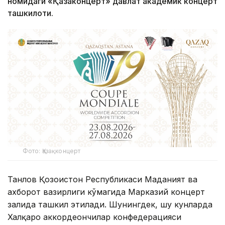
номидаги «Қазақконцерт» давлат академик концерт
ташкилоти.
Фото: Қазақконцерт
Танлов Қозоғистон Республикаси Маданият ва
ахборот вазирлиги кўмагида Марказий концерт
залида ташкил этилади. Шунингдек, шу кунларда
Халқаро аккордеончилар конфедерацияси