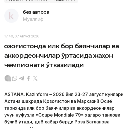
без автора
Муаллиф
17:40, 07 Август 2026
Қозоғистонда илк бор баянчилар ва
аккордеончилар ўртасида жаҳон
чемпионати ўтказилади
ASTANA. Kazinform – 2026 йил 23-27 август кунлари
Астана шаҳрида Қозоғистон ва Марказий Осиё
тарихида илк бор баянчилар ва аккордеончилар
учун нуфузли «Coupe Mondiale 79» халқаро танлови
бўлиб ўтади, деб хабар берди Роза Бағланова