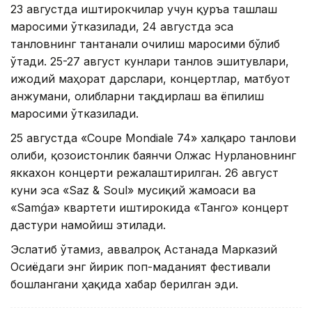
23 августда иштирокчилар учун қуръа ташлаш
маросими ўтказилади, 24 августда эса
танловнинг тантанали очилиш маросими бўлиб
ўтади. 25-27 август кунлари танлов эшитувлари,
ижодий маҳорат дарслари, концертлар, матбуот
анжумани, ғолибларни тақдирлаш ва ёпилиш
маросими ўтказилади.
25 августда «Coupe Mondiale 74» халқаро танлови
ғолиби, қозоғистонлик баянчи Олжас Нурлановнинг
яккахон концерти режалаштирилган. 26 август
куни эса «Saz & Soul» мусиқий жамоаси ва
«Samǵa» квартети иштирокида «Танго» концерт
дастури намойиш этилади.
Эслатиб ўтамиз, аввалроқ Астанада Марказий
Осиёдаги энг йирик поп-маданият фестивали
бошлангани ҳақида хабар берилган эди.