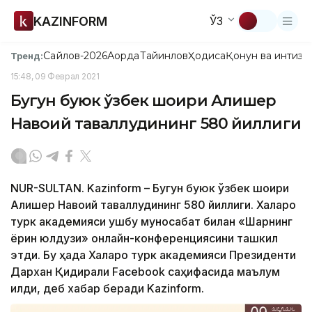
KAZINFORM
ЎЗ
Сайлов-2026
Ақорда
Тайинлов
Ҳодиса
Қонун ва интизо
Тренд:
15:48, 09 Феврал 2021
Бугун буюк ўзбек шоири Алишер
Навоий таваллудининг 580 йиллиги
NUR-SULTAN. Kazinform – Бугун буюк ўзбек шоири
Алишер Навоий таваллудининг 580 йиллиги. Халқаро
турк академияси ушбу муносабат билан «Шарқнинг
ёрқин юлдузи» онлайн-конференциясини ташкил
этди. Бу ҳақда Халқаро турк академияси Президенти
Дархан Қидирали Facebook саҳифасида маълум
қилди, деб хабар беради Kazinform.