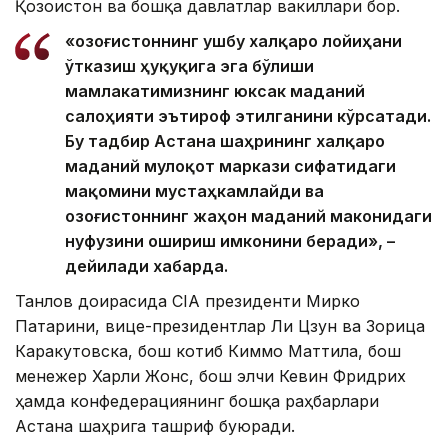
Қозоғистон ва бошқа давлатлар вакиллари бор.
«Қозоғистоннинг ушбу халқаро лойиҳани
ўтказиш ҳуқуқига эга бўлиши
мамлакатимизнинг юксак маданий
салоҳияти эътироф этилганини кўрсатади.
Бу тадбир Астана шаҳрининг халқаро
маданий мулоқот маркази сифатидаги
мақомини мустаҳкамлайди ва
Қозоғистоннинг жаҳон маданий маконидаги
нуфузини ошириш имконини беради», –
дейилади хабарда.
Танлов доирасида CIA президенти Мирко
Патарини, вице-президентлар Ли Цзун ва Зорица
Каракутовска, бош котиб Киммо Маттила, бош
менежер Харли Жонс, бош элчи Кевин Фридрих
ҳамда конфедерациянинг бошқа раҳбарлари
Астана шаҳрига ташриф буюради.