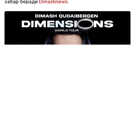
хабар беради
Dimashnews
.
Фото: dimashnews.com
DiMENSIONS Димашнинг қўшиқчи, бастакор ва
продюсер сифатидаги кўп қиррали ижодий
қиёфасини, шунингдек, унинг саҳнадан
ташқаридаги табиий ўзлигини ва инсоннинг энг