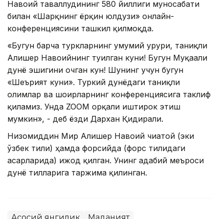
Навоий таваллудининг 580 йиллиги муносабати
билан «Шарқнинг ёрқин юлдузи» онлайн-
конференциясини ташкил қилмоқда.
«Бугун барча туркларнинг умумий ғурури, таниқли
Алишер Навоийнинг туғилган куни! Бугун Муқағали
дунё эшигини очган кун! Шунинг учун бугун
«Шеърият куни». Туркий дунёдаги таниқли
олимлар ва шоирларнинг конференциясига таклиф
қиламиз. Унда ZOOM орқали иштирок этиш
мумкин», - деб ёзди Дархан Қидирали.
Низомиддин Мир Алишер Навоий чиғатой (эки
ўзбек тили) ҳамда форсийда (форс тилидаги
асарларида) ижод қилган. Унинг адабий меъроси
дунё тилларига таржима қилинган.
Асосий янгилик
Маданият