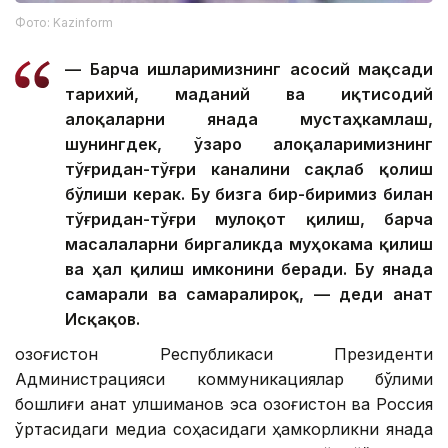
Фото: Kazinform
— Барча ишларимизнинг асосий мақсади
тарихий, маданий ва иқтисодий
алоқаларни янада мустаҳкамлаш,
шунингдек, ўзаро алоқаларимизнинг
тўғридан-тўғри каналини сақлаб қолиш
бўлиши керак. Бу бизга бир-биримиз билан
тўғридан-тўғри мулоқот қилиш, барча
масалаларни биргаликда муҳокама қилиш
ва ҳал қилиш имконини беради. Бу янада
самарали ва самаралироқ, — деди Қанат
Исқақов.
Қозоғистон Республикаси Президенти
Администрацияси коммуникациялар бўлими
бошлиғи Қанат Қулшиманов эса Қозоғистон ва Россия
ўртасидаги медиа соҳасидаги ҳамкорликни янада