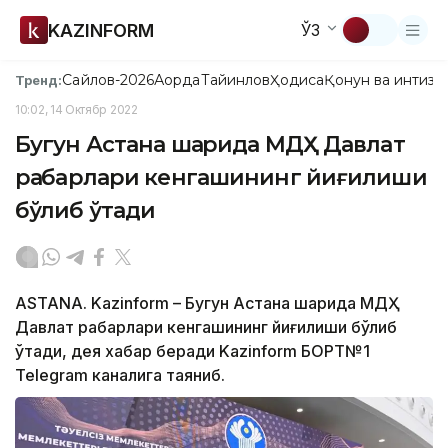
KAZINFORM
ЎЗ
Сайлов-2026
Ақорда
Тайинлов
Ҳодиса
Қонун ва интизо
Тренд:
10:02, 14 Октябр 2022
Бугун Астана шаҳрида МДҲ Давлат
раҳбарлари кенгашининг йиғилиши
бўлиб ўтади
ASTANA. Kazinform – Бугун Астана шаҳрида МДҲ
Давлат раҳбарлари кенгашининг йиғилиши бўлиб
ўтади, дея хабар беради Kazinform БОРТ№1
Telegram каналига таяниб.