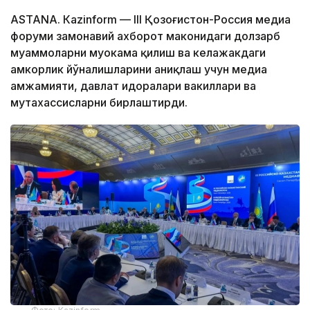
ASTANА. Кazinform — III Қозоғистон-Россия медиа
форуми замонавий ахборот маконидаги долзарб
муаммоларни муҳокама қилиш ва келажакдаги
ҳамкорлик йўналишларини аниқлаш учун медиа
ҳамжамияти, давлат идоралари вакиллари ва
мутахассисларни бирлаштирди.