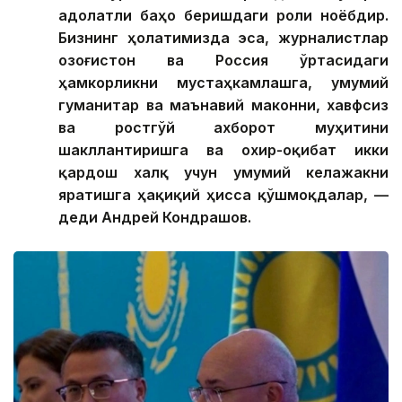
адолатли баҳо беришдаги роли ноёбдир.
Бизнинг ҳолатимизда эса, журналистлар
Қозоғистон ва Россия ўртасидаги
ҳамкорликни мустаҳкамлашга, умумий
гуманитар ва маънавий маконни, хавфсиз
ва ростгўй ахборот муҳитини
шакллантиришга ва охир-оқибат икки
қардош халқ учун умумий келажакни
яратишга ҳақиқий ҳисса қўшмоқдалар, —
деди Андрей Кондрашов.