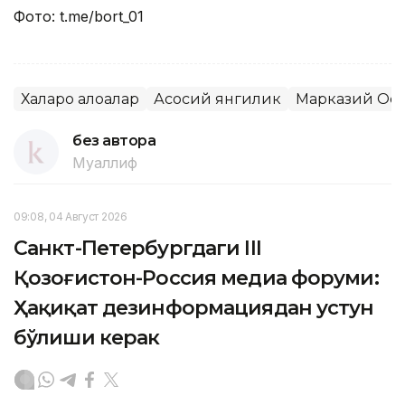
Фото: t.me/bort_01
Халқаро алоқалар
Асосий янгилик
Марказий Ос
без автора
Муаллиф
09:08, 04 Август 2026
Санкт-Петербургдаги III
Қозоғистон-Россия медиа форуми:
Ҳақиқат дезинформациядан устун
бўлиши керак