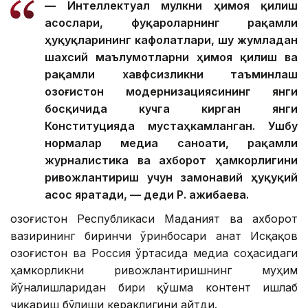
— Интеллектуал мулкни ҳимоя қилиш
асослари, фуқароларнинг рақамли
ҳуқуқларининг кафолатлари, шу жумладан
шахсий маълумотларни ҳимоя қилиш ва
рақамли хавфсизликни таъминлаш
Қозоғистон модернизациясининг янги
босқичида кучга кирган янги
Конституцияда мустаҳкамланган. Ушбу
нормалар медиа саноати, рақамли
журналистика ва ахборот ҳамкорлигини
ривожлантириш учун замонавий ҳуқуқий
асос яратади, — деди Р. Қажибаева.
Қозоғистон Республикаси Маданият ва ахборот
вазирининг биринчи ўринбосари Қанат Исқақов
Қозоғистон ва Россия ўртасида медиа соҳасидаги
ҳамкорликни ривожлантиришнинг муҳим
йўналишларидан бири қўшма контент ишлаб
чиқариш бўлиши кераклигини айтди.