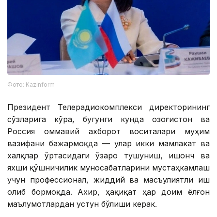
Фото: Kazinform
Президент Телерадиокомплекси директорининг
сўзларига кўра, бугунги кунда Қозоғистон ва
Россия оммавий ахборот воситалари муҳим
вазифани бажармоқда — улар икки мамлакат ва
халқлар ўртасидаги ўзаро тушуниш, ишонч ва
яхши қўшничилик муносабатларини мустаҳкамлаш
учун профессионал, жиддий ва масъулиятли иш
олиб бормоқда. Ахир, ҳақиқат ҳар доим ёлғон
маълумотлардан устун бўлиши керак.