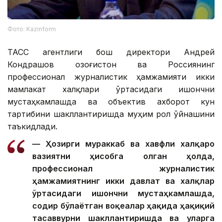
Фото: Kazinform
ТАСС агентлиги бош директори Андрей
Кондрашов Қозоғистон ва Россиянинг
профессионал журналистик ҳамжамияти икки
мамлакат халқлари ўртасидаги ишончни
мустаҳкамлашда ва объектив ахборот кун
тартибини шакллантиришда муҳим рол ўйнашини
таъкидлади.
— Ҳозирги мураккаб ва хавфли халқаро
вазиятни ҳисобга олган ҳолда,
профессионал журналистик
ҳамжамиятнинг икки давлат ва халқлар
ўртасидаги ишончни мустаҳкамлашда,
содир бўлаётган воқеалар ҳақида ҳақиқий
тасаввурни шакллантиришда ва уларга