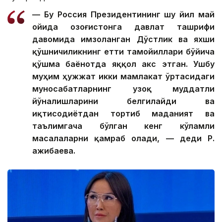
— Бу Россия Президентининг шу йил май
ойида Қозоғистонга давлат ташрифи
давомида имзоланган Дўстлик ва яхши
қўшничиликнинг етти тамойиллари бўйича
қўшма баёнотда яққол акс этган. Ушбу
муҳим ҳужжат икки мамлакат ўртасидаги
муносабатларнинг узоқ муддатли
йўналишларини белгилайди ва
иқтисодиётдан тортиб маданият ва
таълимгача бўлган кенг кўламли
масалаларни қамраб олади, — деди Р.
Қажибаева.