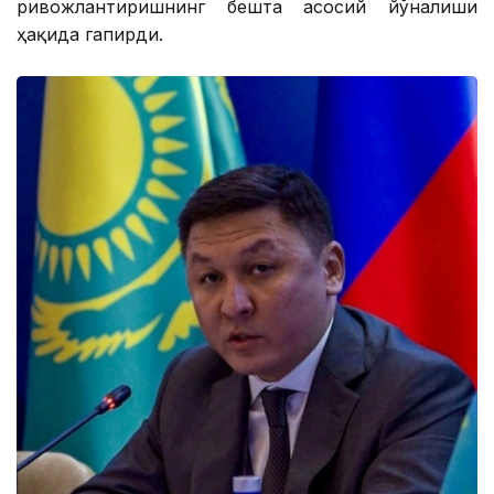
ривожлантиришнинг бешта асосий йўналиши
ҳақида гапирди.