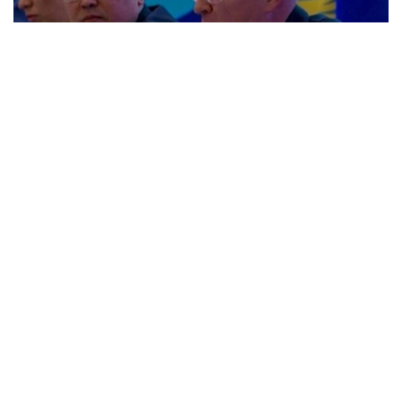
Фото: Kazinform
У Қозоғистоннинг рақамлаштириш ва сунъий
интеллектни ривожлантириш соҳасидаги
ютуқларига тўхталиб, сунъий интеллект
тўғрисидаги қонуннинг қабул қилиниши, Рақамли
кодни ишлаб чиқиш бўйича ишлар ва бу соҳада
таълим тизимининг ривожланишини таъкидлади.