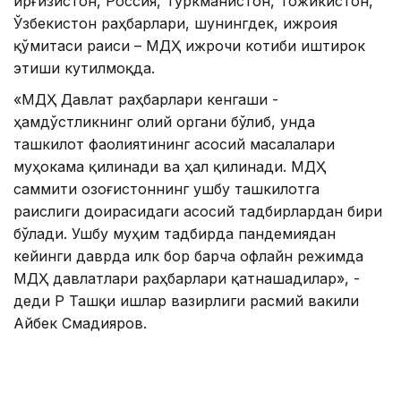
Қирғизистон, Россия, Туркманистон, Тожикистон,
Ўзбекистон раҳбарлари, шунингдек, ижроия
қўмитаси раиси – МДҲ ижрочи котиби иштирок
этиши кутилмоқда.
«МДҲ Давлат раҳбарлари кенгаши -
ҳамдўстликнинг олий органи бўлиб, унда
ташкилот фаолиятининг асосий масалалари
муҳокама қилинади ва ҳал қилинади. МДҲ
саммити Қозоғистоннинг ушбу ташкилотга
раислиги доирасидаги асосий тадбирлардан бири
бўлади. Ушбу муҳим тадбирда пандемиядан
кейинги даврда илк бор барча офлайн режимда
МДҲ давлатлари раҳбарлари қатнашадилар», -
деди ҚР Ташқи ишлар вазирлиги расмий вакили
Айбек Смадияров.