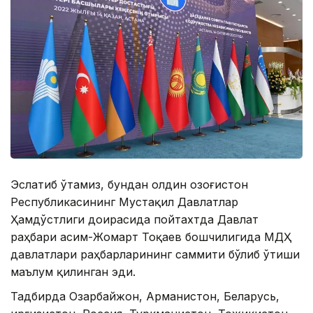
Эслатиб ўтамиз, бундан олдин Қозоғистон
Республикасининг Мустақил Давлатлар
Ҳамдўстлиги доирасида пойтахтда Давлат
раҳбари Қасим-Жомарт Тоқаев бошчилигида МДҲ
давлатлари раҳбарларининг саммити бўлиб ўтиши
маълум қилинган эди.
Тадбирда Озарбайжон, Арманистон, Беларусь,