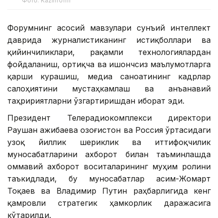
Фото: Kazinform
Форумнинг асосий мавзулари сунъий интеллект
даврида журналистиканинг истиқболлари ва
қийинчиликлари, рақамли технологиялардан
фойдаланиш, ортиқча ва ишончсиз маълумотларга
қарши курашиш, медиа саноатининг кадрлар
салоҳиятини мустаҳкамлаш ва анъанавий
таҳририятларни ўзгартиришдан иборат эди.
Президент Телерадиокомплекси директори
Раушан Қажибаева Қозоғистон ва Россия ўртасидаги
узоқ йиллик шериклик ва иттифоқчилик
муносабатларини ахборот билан таъминлашда
оммавий ахборот воситаларининг муҳим ролини
таъкидлади, бу муносабатлар Қасим-Жомарт
Тоқаев ва Владимир Путин раҳбарлигида кенг
қамровли стратегик ҳамкорлик даражасига
кўтарилди.