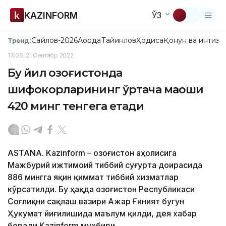
KAZINFORM
ЎЗ
Сайлов-2026
Ақорда
Тайинлов
Ҳодиса
Қонун ва интизо
Тренд:
13:06, 21 Сентябр 2022
Бу йил Қозоғистонда
шифокорларининг ўртача маоши
420 минг тенгега етади
ASTANA. Kazinform – Қозоғистон аҳолисига
Мажбурий ижтимоий тиббий суғурта доирасида
886 мингга яқин қиммат тиббий хизматлар
кўрсатилди. Бу ҳақда Қозоғистон Республикаси
Соғлиқни сақлаш вазири Ажар Ғиният бугун
Ҳукумат йиғилишида маълум қилди, дея хабар
беради Kazinform мухбири.