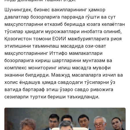
Шунингдек, бизнес вакилларининг ҳамкор
давлатлар бозорларига парранда гўшти ва сут
маҳсулотларини етказиб беришда юзага келаётган
тўсиқлар ҳақидаги мурожаатлари инобатга олиниб,
Қозоғистон томони ЕОИИ мажбуриятларига риоя
этилишини таъминлаш мақсадида озиқ-овқат
маҳсулотларининг Иттифоқ мамлакатлари
бозорларига кириш шартларини мунтазам ва
комплекс мониторинг қилиш мақсадга мувофиқ
эканини билдирди. Мавжуд масалаларга изчил ва
холис ёндашув ҳамда савдодаги тўсиқларни ўз
вақтида бартараф этиш ўзаро савдо ривожига
сезиларли туртки бериши таъкидланди.