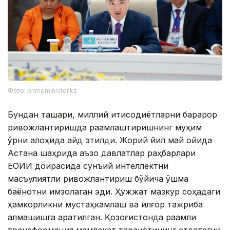
Фото: primeminister.kz
Бундан ташқари, миллий иқтисодиётларни барқарор
ривожлантиришда рақамлаштиришнинг муҳим
ўрни алоҳида қайд этилди. Жорий йил май ойида
Астана шаҳрида аъзо давлатлар раҳбарлари
ЕОИИ доирасида сунъий интеллектни
масъулиятли ривожлантириш бўйича қўшма
баёнотни имзолаган эди. Ҳужжат мазкур соҳадаги
ҳамкорликни мустаҳкамлаш ва илғор тажриба
алмашишга қаратилган. Қозоғистонда рақамли