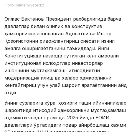
Фото: primeminister.kz
Олжас Бектенов Президент раҳбарлигида барча
давлатлар билан очиқлик ва конструктив
ҳамкорликка асосланган Адолатли ва Илғор
Қозоғистонни ривожлантириш сиёсати изчил
амалга оширилаётганини таъкидлади. Янги
Конституцияда назарда тутилган кенг қамровли
институционал ислоҳотлар инвесторлар
ишончини мустаҳкамлаш, иқтисодиётни
модернизация қилиш ва халқаро ҳамкорликни
кенгайтириш учун қулай шароит яратаётганини қайд
этди.
Унинг сўзларига кўра, ҳозирги ташқи қийинчиликлар
шароитида иқтисодий ҳамкорликни мустаҳкамлаш
аҳамияти янада ортмоқда. 2025 йилда ЕОИИ
давлатлари ўртасидаги товар айирбошлаш ҳажми