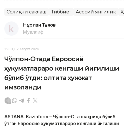
Соғлиқни сақлаш
Тиббиёт
Асосий янгилик
Ҳу
Нұрлан Тұяқов
Муаллиф
15:38, 07 Август 2026
Чўлпон-Отада Евроосиё
ҳукуматлараро кенгаши йиғилиши
бўлиб ўтди: олтита ҳужжат
имзоланди
ASTANA. Kazinform
–
Чўлпон-Ота шаҳрида бўлиб
ўтган Евроосиё ҳукуматлараро кенгаши йиғилиши