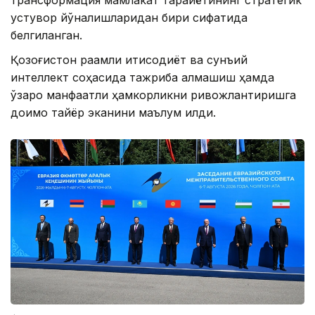
трансформация мамлакат тараққиётининг стратегик
устувор йўналишларидан бири сифатида
белгиланган.
Қозоғистон рақамли иқтисодиёт ва сунъий
интеллект соҳасида тажриба алмашиш ҳамда
ўзаро манфаатли ҳамкорликни ривожлантиришга
доимо тайёр эканини маълум қилди.