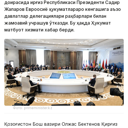
доирасида Қирғиз Республикаси Президенти Садир
Жапаров Евроосиё ҳукуматлараро кенгашига аъзо
давлатлар делегациялари раҳбарлари билан
жамоавий учрашув ўтказди. Бу ҳақда Ҳукумат
матбуот хизмати хабар берди.
Фото: primeminister.kz
Қозоғистон Бош вазири Олжас Бектенов Қирғиз