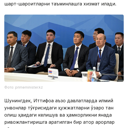
шарт-шароитларни таъминлашга хизмат қилади.
Фото: primeminister.kz
Шунингдек, Иттифоққа аъзо давлатларда илмий
унвонлар тўғрисидаги ҳужжатларни ўзаро тан
олиш ҳақидаги келишув ва ҳамкорликни янада
ривожлантиришга қаратилган бир қатор қарорлар