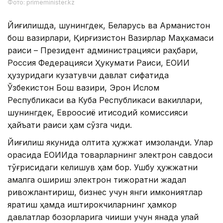
Фото: primeminister.kz
Йиғилишда, шунингдек, Беларусь ва Арманистон
бош вазирлари, Қирғизистон Вазирлар Маҳкамаси
раиси – Президент администрацияси раҳбари,
Россия Федерацияси Ҳукумати Раиси, ЕОИИ
ҳузуридаги кузатувчи давлат сифатида
Ўзбекистон Бош вазири, Эрон Ислом
Республикаси ва Куба Республикаси вакиллари,
шунингдек, Евроосиё иқтисодий комиссияси
ҳайъати раиси ҳам сўзга чиқди.
Йиғилиш якунида олтита ҳужжат имзоланди. Улар
орасида ЕОИИда товарларнинг электрон савдоси
тўғрисидаги келишув ҳам бор. Ушбу ҳужжатни
амалга ошириш электрон тижоратни жадал
ривожлантириш, бизнес учун янги имкониятлар
яратиш ҳамда иштирокчиларнинг ҳамкор
давлатлар бозорларига чиқиши учун янада қулай