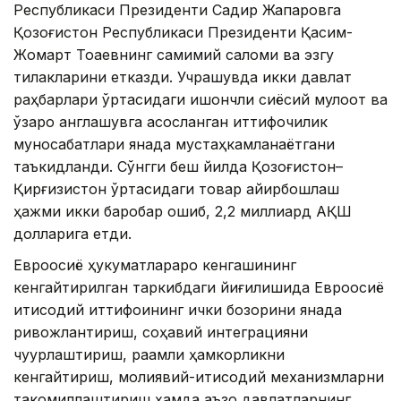
Республикаси Президенти Садир Жапаровга
Қозоғистон Республикаси Президенти Қасим-
Жомарт Тоқаевнинг самимий саломи ва эзгу
тилакларини етказди. Учрашувда икки давлат
раҳбарлари ўртасидаги ишончли сиёсий мулоқот ва
ўзаро англашувга асосланган иттифоқчилик
муносабатлари янада мустаҳкамланаётгани
таъкидланди. Сўнгги беш йилда Қозоғистон–
Қирғизистон ўртасидаги товар айирбошлаш
ҳажми икки баробар ошиб, 2,2 миллиард АҚШ
долларига етди.
Евроосиё ҳукуматлараро кенгашининг
кенгайтирилган таркибдаги йиғилишида Евроосиё
иқтисодий иттифоқининг ички бозорини янада
ривожлантириш, соҳавий интеграцияни
чуқурлаштириш, рақамли ҳамкорликни
кенгайтириш, молиявий-иқтисодий механизмларни
такомиллаштириш ҳамда аъзо давлатларнинг