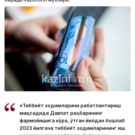
«Тиббиёт ходимларини рағбатлантириш
мақсадида Давлат раҳбарининг
фармойишига кўра, ўтган йилдан бошлаб
2023 йилгача тиббиёт ходимларининг иш