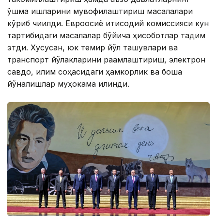
қўшма ишларини мувофиқлаштириш масалалари
кўриб чиқилди. Евроосиё иқтисодий комиссияси кун
тартибидаги масалалар бўйича ҳисоботлар тақдим
этди. Хусусан, юк темир йўл ташувлари ва
транспорт йўлакларини рақамлаштириш, электрон
савдо, иқлим соҳасидаги ҳамкорлик ва бошқа
йўналишлар муҳокама қилинди.