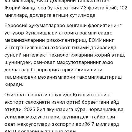
95 миллиард АҚШ долларини ташкил этган.
Жорий йилда эса бу кўрсаткич 7,3 фоизга ўсиб, 102
миллиард долларга етиши кутилмоқда.
Евроосиё ҳукуматлараро кенгаши фаолиятининг
устувор йўналишлари қаторига рақамли савдо
механизмларини ривожлантириш, ЕОИИнинг
интеграциялашган ахборот тизими доирасида
сунъий интеллект технологияларини жорий этиш,
шунингдек, озиқ-овқат маҳсулотларининг аъзо
давлатлар бозорларига эркин киришини
таъминловчи механизмларни такомиллаштириш
киради.
Озиқ-овқат саноати соҳасида Қозоғистоннинг
экспорт салоҳияти изчил ортиб бораётгани қайд
этилди. 2025 йил якунларига кўра, чорвачилик ва
ўсимлик маҳсулотлари, шунингдек, тайёр озиқ-
овқат маҳсулотлари экспорти қарийб 7 миллиард
АҚШ долларини ташкил этди.