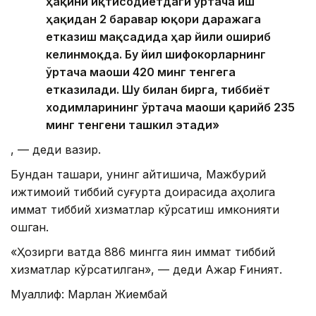
ҳақини иқтисодиётдаги ўртача иш
ҳақидан 2 баравар юқори даражага
етказиш мақсадида ҳар йили ошириб
келинмоқда. Бу йил шифокорларнинг
ўртача маоши 420 минг тенгега
етказилади. Шу билан бирга, тиббиёт
ходимларининг ўртача маоши қарийб 235
минг тенгени ташкил этади»
, — деди вазир.
Бундан ташқари, унинг айтишича, Мажбурий
ижтимоий тиббий суғурта доирасида аҳолига
қиммат тиббий хизматлар кўрсатиш имконияти
ошган.
«Ҳозирги вақтда 886 мингга яқин қиммат тиббий
хизматлар кўрсатилган», — деди Ажар Ғиният.
Муаллиф: Марлан Жиембай