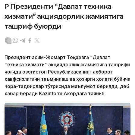
ҚР Президенти “Давлат техника
хизмати” акциядорлик жамиятига
ташриф буюрди
Президент Қасим-Жомарт Тоқаевга “Давлат
техника хизмати” акциядорлик жамиятига ташрифи
чоғида Қозоғистон Республикасининг ахборот
хавфсизлигини таъминлаш ва ҳозирги ҳолати бўйича
чора-тадбирлар тўғрисида маълумот берилди, деб
хабар беради Каzinform Акордага таяниб.