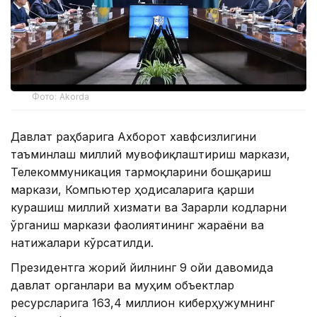
Фото: Akorda
Давлат раҳбарига Ахборот хавфсизлигини
таъминлаш миллий мувофиқлаштириш маркази,
Телекоммуникация тармоқларини бошқариш
маркази, Компьютер ҳодисаларига қарши
курашиш миллий хизмати ва Зарарли кодларни
ўрганиш маркази фаолиятининг жараёни ва
натижалари кўрсатилди.
Президентга жорий йилнинг 9 ойи давомида
давлат органлари ва муҳим объектлар
ресурсларига 163,4 миллион киберҳужумнинг