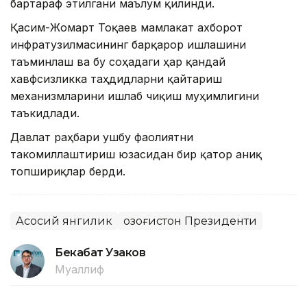
бартараф этилгани маълум қилинди.
Қасим-Жомарт Тоқаев мамлакат ахборот
инфратузилмасининг барқарор ишлашини
таъминлаш ва бу соҳадаги ҳар қандай
хавфсизликка таҳдидларни қайтариш
механизмларини ишлаб чиқиш муҳимлигини
таъкидлади.
Давлат раҳбари ушбу фаолиятни
такомиллаштириш юзасидан бир қатор аниқ
топшириқлар берди.
Асосий янгилик
Қозоғистон Президенти
Бекабат Узаков
Муаллиф