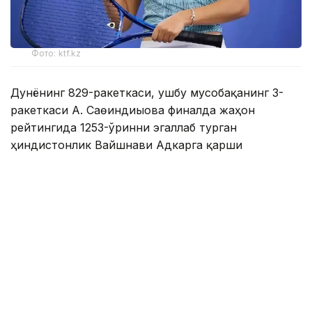
Фото: ktf.kz
Дунёнинг 829-ракеткаси, ушбу мусобақанинг 3-
ракеткаси А. Саөиндиыова финалда жаҳон
рейтингида 1253-ўринни эгаллаб турган
ҳиндистонлик Вайшнави Адкарга қарши
чемпионлик учун кураш олиб борди.
Биринчи партия кескин курашлар остида ўтди,
Аружан тай-брейкда муваффақиятли ўйнади - 7:6
(8:6).
Иккинчи сетда қозоғистонлик ёш теннисчи
рақибига ҳеч қандай имконият қолдирмади - 6:0.
Шу тариқа Аружан Сағиндиқова муҳим ғалабага
эришди.