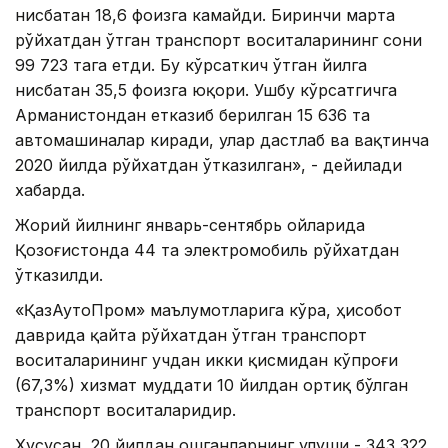
нисбатан 18,6 фоизга камайди. Биринчи марта
рўйхатдан ўтган транспорт воситаларининг сони
99 723 тага етди. Бу кўрсаткич ўтган йилга
нисбатан 35,5 фоизга юқори. Ушбу кўрсатгичга
Арманистондан етказиб берилган 15 636 та
автомашиналар киради, улар дастлаб ва вақтинча
2020 йилда рўйхатдан ўтказилган», - дейилади
хабарда.
Жорий йилнинг январь-сентябрь ойларида
Қозоғистонда 44 та электромобиль рўйхатдан
ўтказилди.
«ҚазАутоПром» маълумотларига кўра, ҳисобот
даврида қайта рўйхатдан ўтган транспорт
воситаларининг учдан икки қисмидан кўпроғи
(67,3%) хизмат муддати 10 йилдан ортиқ бўлган
транспорт воситаларидир.
Хусусан, 20 йилдан ошганларнинг улуши - 343 322