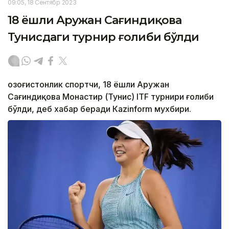
09:05, 18 Сентябр 2023
18 ёшли Аружан Сағиндиқова
Тунисдаги турнир ғолиби бўлди
Қозоғистонлик спортчи, 18 ёшли Аружан
Сағиндиқова Монастир (Тунис) ITF турнири ғолиби
бўлди, деб хабар беради Каzinform мухбири.