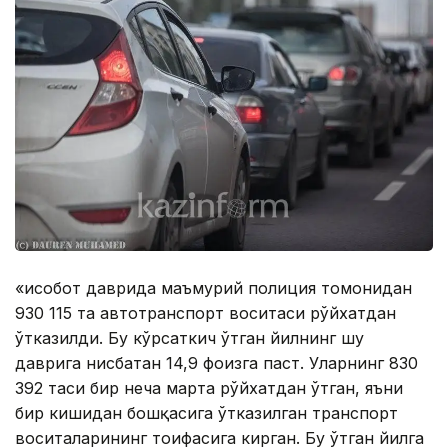
«Ҳисобот даврида маъмурий полиция томонидан
930 115 та автотранспорт воситаси рўйхатдан
ўтказилди. Бу кўрсаткич ўтган йилнинг шу
даврига нисбатан 14,9 фоизга паст. Уларнинг 830
392 таси бир неча марта рўйхатдан ўтган, яъни
бир кишидан бошқасига ўтказилган транспорт
воситаларининг тоифасига кирган. Бу ўтган йилга