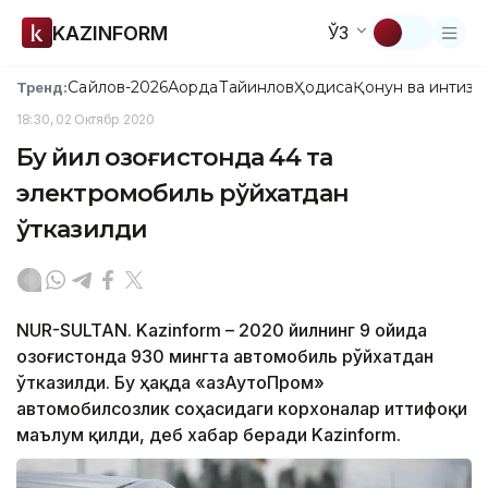
KAZINFORM
ЎЗ
Сайлов-2026
Ақорда
Тайинлов
Ҳодиса
Қонун ва интизо
Тренд:
18:30, 02 Октябр 2020
Бу йил Қозоғистонда 44 та
электромобиль рўйхатдан
ўтказилди
NUR-SULTAN. Kazinform – 2020 йилнинг 9 ойида
Қозоғистонда 930 мингта автомобиль рўйхатдан
ўтказилди. Бу ҳақда «ҚазАутоПром»
автомобилсозлик соҳасидаги корхоналар иттифоқи
маълум қилди, деб хабар беради Kazinform.