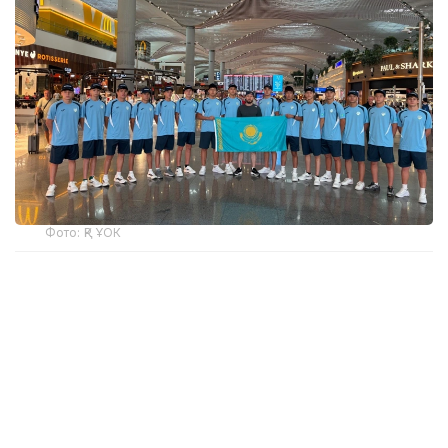
Фото: ҚР ҰОК
Учинчи ўйинда қозоғистонлик спортчилар
Уругвайни катта фарқ билан мағлуб этишди. Ўйин
22:5 ҳисобида якунланди.
ҚР МОҚ маълумотларига кўра, Қозоғистон терма
жамоаси ўйинчиси Максим Сасин ўйиннинг энг
яхши ўйинчиси деб топилди.