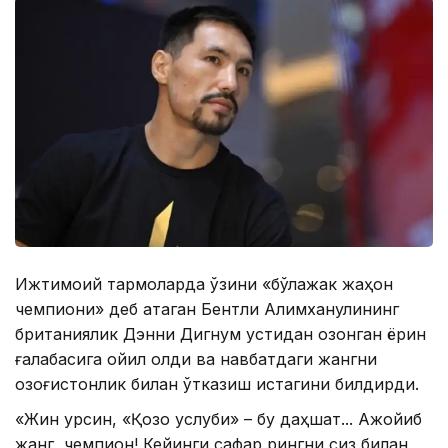
Ижтимоий тармоқларда ўзини «бўлажак жаҳон
чемпиони» деб атаган Бентли Алимханулининг
британиялик Дэнни Дигнум устидан қозонган ёрқин
ғалабасига қойил қолди ва навбатдаги жангни
қозоғистонлик билан ўтказиш истагини билдирди.
«Жин урсин, «Қозоқ услуби» – бу даҳшат... Ажойиб
жанг, чемпион! Кейинги сафар рингни сиз билан