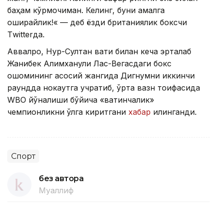
баҳам кўрмоқчиман. Келинг, буни амалга
оширайлик!« — деб ёзди британиялик боксчи
Тwitterда.
Аввалроқ, Нур-Султан вақти билан кеча эрталаб
Жанибек Алимханули Лас-Вегасдаги бокс
оқшомининг асосий жангида Дигнумни иккинчи
раундда нокаутга учратиб, ўрта вазн тоифасида
WBО йўналиши бўйича «вақтинчалик»
чемпионликни қўлга киритгани
хабар
қилинганди.
Спорт
без автора
Муаллиф