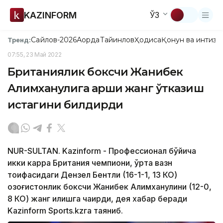
KAZINFORM
ЎЗ
Сайлов-2026
Ақорда
Тайинлов
Ҳодиса
Қонун ва интизо
Тренд:
07:55, 23 Май 2022
Британиялик боксчи Жанибек
Алимханулига қарши жанг ўтказиш
истагини билдирди
NUR-SULTAN. Kazinform - Профессионал бўйича
икки карра Британия чемпиони, ўрта вазн
тоифасидаги Дензел Бентли (16-1-1, 13 КО)
қозоғистонлик боксчи Жанибек Алимханулини (12-0,
8 КО) жанг қилишга чақирди, дея хабар беради
Kazinform Sports.kzга таяниб.