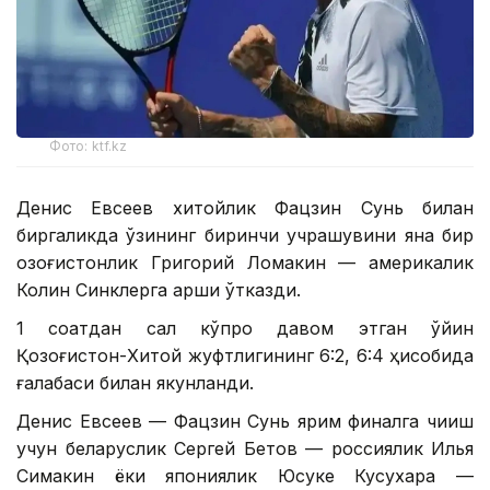
Фото: ktf.kz
Денис Евсеев хитойлик Фацзин Сунь билан
биргаликда ўзининг биринчи учрашувини яна бир
қозоғистонлик Григорий Ломакин — америкалик
Колин Синклерга қарши ўтказди.
1 соатдан сал кўпроқ давом этган ўйин
Қозоғистон-Хитой жуфтлигининг 6:2, 6:4 ҳисобида
ғалабаси билан якунланди.
Денис Евсеев — Фацзин Сунь ярим финалга чиқиш
учун беларуслик Сергей Бетов — россиялик Илья
Симакин ёки япониялик Юсуке Кусухара —