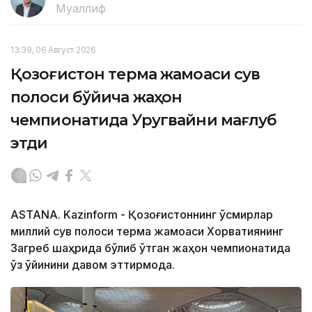
Муаллиф
13:39, 06 Август 2026
Қозоғистон терма жамоаси сув
полоси бўйича жаҳон
чемпионатида Уругвайни мағлуб
этди
ASTANA. Kazinform - Қозоғистоннинг ўсмирлар
миллий сув полоси терма жамоаси Хорватиянинг
Загреб шаҳрида бўлиб ўтган жаҳон чемпионатида
ўз ўйинини давом эттирмоқда.