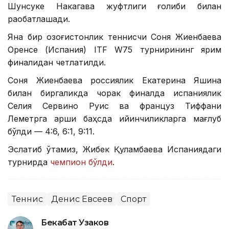
Шунсуке Накагава жуфтлиги ғолиби билан
рақобатлашади.
Яна бир қозоғистонлик теннисчи Соня Жиенбаева
Оренсе (Испания) ITF W75 турнирининг ярим
финалидан четлатилди.
Соня Жиенбаева россиялик Екатерина Яшина
билан биргаликда чорак финалда испаниялик
Селия Сервино Руис ва француз Тиффани
Леметрга қарши баҳсда қийинчиликларга мағлуб
бўлди — 4:6, 6:1, 9:11.
Эслатиб ўтамиз, Жибек Қуламбаева Испаниядаги
турнирда
чемпион бўлди
.
Теннис
Денис Евсеев
Спорт
Бекабат Узаков