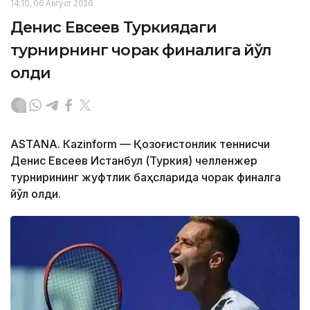
14:10, 06 Август 2026
Денис Евсеев Туркиядаги
турнирнинг чорак финалига йўл
олди
ASTANА. Кazinform — Қозоғистонлик теннисчи
Денис Евсеев Истанбул (Туркия) челленжер
турнирининг жуфтлик баҳсларида чорак финалга
йўл олди.