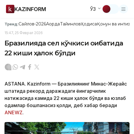
KAZINFORM
ЎЗ
Сайлов-2026
Ақорда
Тайинлов
Ҳодиса
Қонун ва интизо
Тренд:
15:47, 25 Феврал 2026
Бразилияда сел кўчкиси оқибатида
22 киши ҳалок бўлди
ASTANA. Kazinform — Бразилиянинг Минас-Жерайс
штатида рекорд даражадаги ёғингарчилик
натижасида камида 22 киши ҳалок бўлди ва юзлаб
одамлар бошпанасиз қолди, деб хабар беради
ANEWZ
.