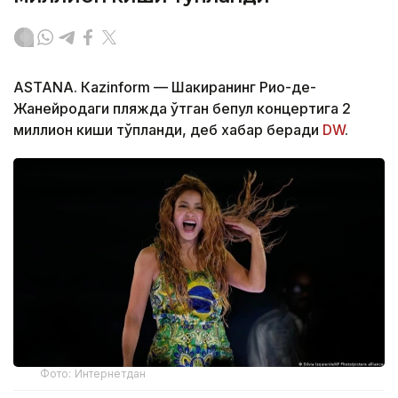
ASTANА. Кazinform — Шакиранинг Рио-де-
Жанейродаги пляжда ўтган бепул концертига 2
миллион киши тўпланди, деб хабар беради
DW
.
Фото: Интернетдан