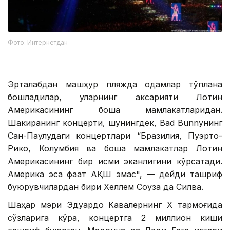
Фото: Интернетдан
Эрталабдан машҳур пляжда одамлар тўплана
бошладилар, уларнинг аксарияти Лотин
Америкасининг бошқа мамлакатларидан.
Шакиранинг концерти, шунингдек, Bad Bunnyнинг
Сан-Паулудаги концертлари “Бразилия, Пуэрто-
Рико, Колумбия ва бошқа мамлакатлар Лотин
Америкасининг бир қисми эканлигини кўрсатади.
Америка эса фақат АҚШ эмас", — дейди ташриф
буюрувчилардан бири Хеллем Соуза да Силва.
Шаҳар мэри Эдуардо Кавалернинг Х тармоғида
сўзларига кўра, концертга 2 миллион киши