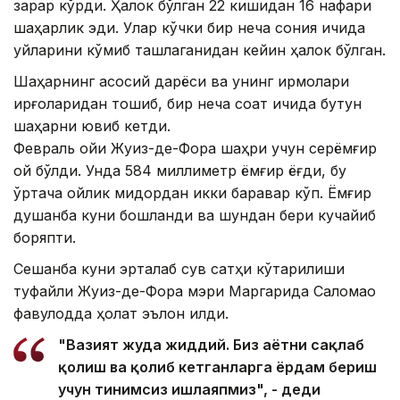
зарар кўрди. Ҳалок бўлган 22 кишидан 16 нафари
шаҳарлик эди. Улар кўчки бир неча сония ичида
уйларини кўмиб ташлаганидан кейин ҳалок бўлган.
Шаҳарнинг асосий дарёси ва унинг ирмоқлари
қирғоқларидан тошиб, бир неча соат ичида бутун
шаҳарни ювиб кетди.
Февраль ойи Жуиз-де-Фора шаҳри учун серёмғир
ой бўлди. Унда 584 миллиметр ёмғир ёғди, бу
ўртача ойлик миқдордан икки баравар кўп. Ёмғир
душанба куни бошланди ва шундан бери кучайиб
боряпти.
Сешанба куни эрталаб сув сатҳи кўтарилиши
туфайли Жуиз-де-Фора мэри Маргарида Саломао
фавқулодда ҳолат эълон қилди.
"Вазият жуда жиддий. Биз ҳаётни сақлаб
қолиш ва қолиб кетганларга ёрдам бериш
учун тинимсиз ишлаяпмиз", - деди