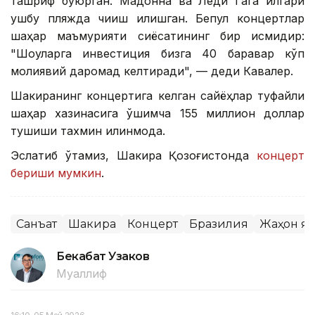
ташриф буюрган. Мадонна ва Леди Гага илгари
ушбу пляжда чиқиш қилишган. Бепул концертлар
шаҳар маъмурияти сиёсатининг бир қисмидир:
"Шоуларга инвестиция бизга 40 баравар кўп
молиявий даромад келтиради", — деди Кавалер.
Шакиранинг концертига келган сайёҳлар туфайли
шаҳар хазинасига қўшимча 155 миллион доллар
тушиши тахмин қилинмоқда.
Эслатиб ўтамиз, Шакира Қозоғистонда
концерт
бериши мумкин
.
Санъат
Шакира
Концерт
Бразилия
Жаҳон я
Бекабат Узаков
Муаллиф