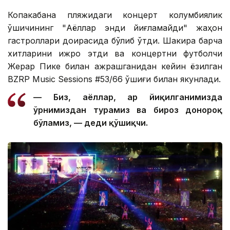
Копакабана пляжидаги концерт колумбиялик
қўшиқчининг "Аёллар энди йиғламайди" жаҳон
гастроллари доирасида бўлиб ўтди. Шакира барча
хитларини ижро этди ва концертни футболчи
Жерар Пике билан ажрашганидан кейин ёзилган
BZRP Music Sessions #53/66 қўшиғи билан якунлади.
— Биз, аёллар, ҳар йиқилганимизда
ўрнимиздан турамиз ва бироз донороқ
бўламиз, — деди қўшиқчи.