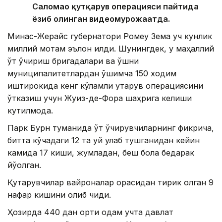
Саломао қутқарув операцияси пайтида
ёзиб олинган видеомурожаатда.
Минас-Жерайс губернатори Ромеу Зема уч кунлик
миллий мотам эълон қилди. Шунингдек, у маҳаллий
ўт ўчириш бригадалари ва қўшни
муниципалитетлардан қўшимча 150 ходим
иштирокида кенг кўламли қутқарув операциясини
ўтказиш учун Жуиз-де-Фора шаҳрига келиши
кутилмоқда.
Парк Бурн туманида ўт ўчирувчиларнинг фикрича,
битта кўчадаги 12 та уй қулаб тушганидан кейин
камида 17 киши, жумладан, беш бола бедарак
йўқолган.
Қутқарувчилар вайроналар орасидан тирик қолган 9
нафар кишини олиб чиқди.
Ҳозирда 440 дан ортиқ одам учта давлат