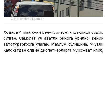
Фото: cnnbrasil.com.br
Ҳодиса 4 май куни Белу-Оризонти шаҳрида содир
бўлган. Самолёт уч қаватли бинога урилиб, кейин
автотураргоҳга қулаган. Маълум бўлишича, учувчи
ҳалокатдан олдин диспетчерларга мурожаат қилиб,
учиш пайтида муаммолар ҳақида хабар берган.
Самолёт бортида беш киши бўлган. Ҳодиса
натижасида икки учувчи дарҳол ҳалок бўлди ва
яна учтаси жароҳат олди. Улардан бири, аҳволи
оғир деб баҳоланди, кейинчалик касалхонада
вафот этди.
Полиция ҳалокат тафсилотларини текширмоқда.
Эслатиб ўтамиз, Литвада иккита темир йўл