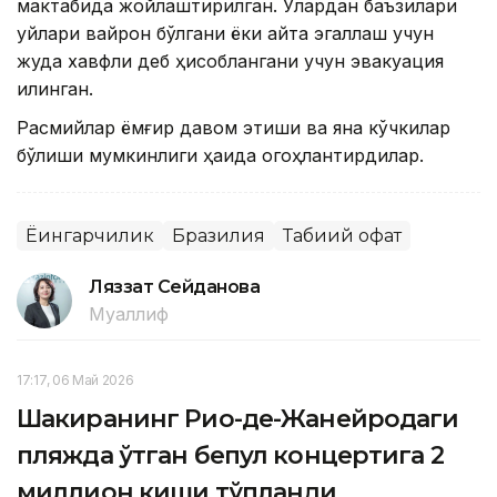
мактабида жойлаштирилган. Улардан баъзилари
уйлари вайрон бўлгани ёки қайта эгаллаш учун
жуда хавфли деб ҳисоблангани учун эвакуация
қилинган.
Расмийлар ёмғир давом этиши ва яна кўчкилар
бўлиши мумкинлиги ҳақида огоҳлантирдилар.
Ёғингарчилик
Бразилия
Табиий офат
Ляззат Сейданова
Муаллиф
17:17, 06 Май 2026
Шакиранинг Рио-де-Жанейродаги
пляжда ўтган бепул концертига 2
миллион киши тўпланди