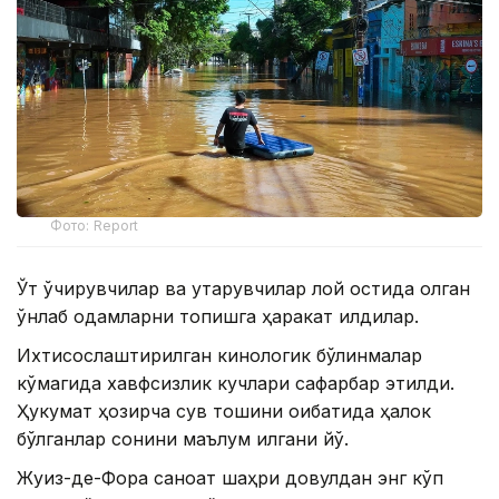
Фото: Report
Ўт ўчирувчилар ва қутқарувчилар лой остида қолган
ўнлаб одамларни топишга ҳаракат қилдилар.
Ихтисослаштирилган кинологик бўлинмалар
кўмагида хавфсизлик кучлари сафарбар этилди.
Ҳукумат ҳозирча сув тошқини оқибатида ҳалок
бўлганлар сонини маълум қилгани йўқ.
Жуиз-де-Фора саноат шаҳри довулдан энг кўп