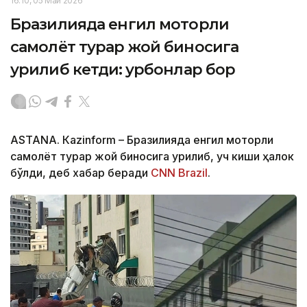
16:10, 05 Май 2026
Бразилияда енгил моторли
самолёт турар жой биносига
урилиб кетди: қурбонлар бор
ASTANА. Кazinform – Бразилияда енгил моторли
самолёт турар жой биносига урилиб, уч киши ҳалок
бўлди, деб хабар беради
CNN Brazil
.