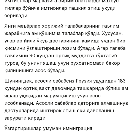
имтиҳонлар марказига айрим ҳолатларда махсус
тиллар бўйича имтиҳонлар ташкил этиш ҳуқуқи
берилади.
Янги меъёрлар хорижий талабаларнинг таълим
жараёнига ҳам қўшимча талаблар қўяди. Хусусан,
улар ҳар йили ўқув дастурининг камида учдан бир
қисмини ўзлаштириши лозим бўлади. Агар талаба
таълимни 90 кундан ортиқ муддатга тўхтатиб
турса, бу унинг яшаш учун рухсатномаси бекор
қилинишига асос бўлади.
Шунингдек, асосли сабабсиз Грузия ҳудудидан 183
кундан ортиқ вақт давомида ташқарида бўлиш ҳам
яшаш ҳуқуқидан маҳрум қилиш учун асос
ҳисобланади. Асосли сабаблар қаторига алмашинув
дастурларида иштирок этиш ёки даволаниш
зарурати киради.
Ўзгартиришлар умуман иммиграция