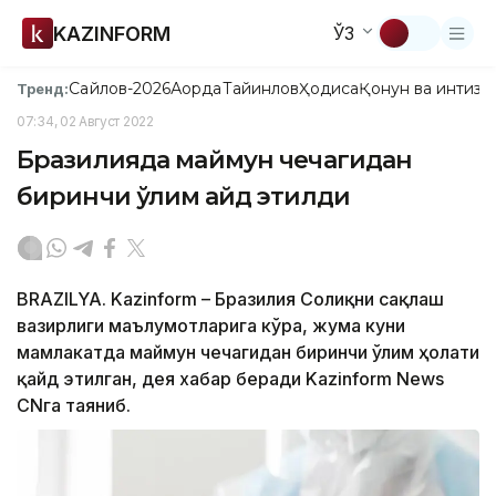
KAZINFORM
ЎЗ
Сайлов-2026
Ақорда
Тайинлов
Ҳодиса
Қонун ва интизо
Тренд:
07:34, 02 Август 2022
Бразилияда маймун чечагидан
биринчи ўлим қайд этилди
BRAZILYA. Kazinform – Бразилия Соғлиқни сақлаш
вазирлиги маълумотларига кўра, жума куни
мамлакатда маймун чечагидан биринчи ўлим ҳолати
қайд этилган, дея хабар беради Kazinform News
CNга таяниб.