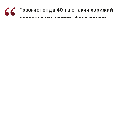
“Қозоғистонда 40 та етакчи хорижий
университетларнинг филиаллари
очилмоқда. Бугунги кунда
мамлакатимизда 31 минг 500 нафар
хорижлик талаба таҳсил олмоқда – бу
тарихий рекорддир. 2029 йилга бориб бу
сонни 150 мингга етказиш мақсад
қилинган. Бунинг учун хорижлик
талабалар, шунингдек, олимлар,
профессорлар, мутахассисларга виза
бериш тартибини қайта кўриб чиқишимиз
керак. Хорижлик талабалар учун кўп
марталик электрон виза масаласи кўриб
чиқилади”, - деди вазир Ҳукумат
йиғилишида.
Унга кўра, мамлакатнинг миграция сиёсати
концепциясида оммабоп мутахассисликлар