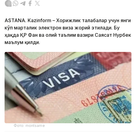
ASTANA. Kazinform – Хорижлик талабалар учун янги
кўп марталик электрон виза жорий этилади. Бу
ҳақда ҚР Фан ва олий таълим вазири Саясат Нурбек
маълум қилди.
Фото: montsame