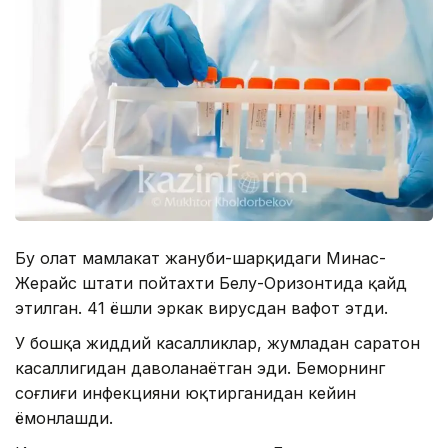
Бу ҳолат мамлакат жануби-шарқидаги Минас-
Жерайс штати пойтахти Белу-Оризонтида қайд
этилган. 41 ёшли эркак вирусдан вафот этди.
У бошқа жиддий касалликлар, жумладан саратон
касаллигидан даволанаётган эди. Беморнинг
соғлиғи инфекцияни юқтирганидан кейин
ёмонлашди.