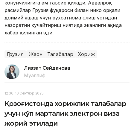
қонунчилигига ҳам таъсир қилади. Аввалроқ
расмийлар Грузия фуқароси билан никоҳ орқали
доимий яшаш учун рухсатнома олиш устидан
назоратни кучайтириш ниятида эканлиги ҳақида
хабар қилинган эди.
Грузия
Жаҳон
Талабалар
Хориж
Ляззат Сейданова
Муаллиф
12:36, 10 Сентябр 2025
Қозоғистонда хорижлик талабалар
учун кўп марталик электрон виза
жорий этилади