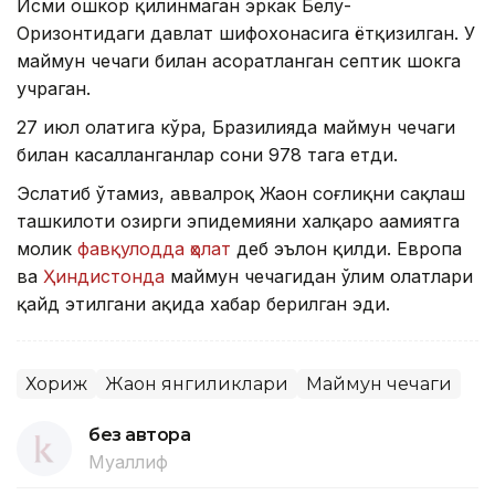
Исми ошкор қилинмаган эркак Белу-
Оризонтидаги давлат шифохонасига ётқизилган. У
маймун чечаги билан асоратланган септик шокга
учраган.
27 июл ҳолатига кўра, Бразилияда маймун чечаги
билан касалланганлар сони 978 тага етди.
Эслатиб ўтамиз, аввалроқ Жаҳон соғлиқни сақлаш
ташкилоти ҳозирги эпидемияни халқаро аҳамиятга
молик
фавқулодда ҳолат
деб эълон қилди. Европа
ва
Ҳиндистонда
маймун чечагидан ўлим ҳолатлари
қайд этилгани ҳақида хабар берилган эди.
Хориж
Жаҳон янгиликлари
Маймун чечаги
без автора
Муаллиф