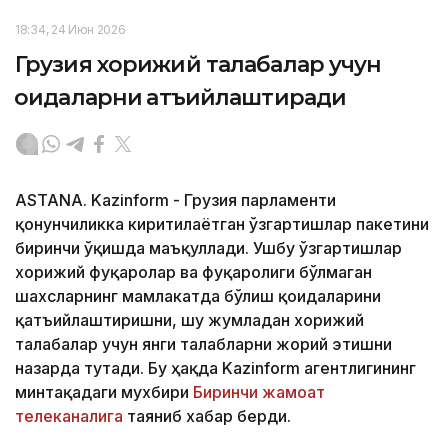
18:34, 24 Июн 2026
Грузия хорижий талабалар учун
қоидаларни қатъийлаштиради
ASTANA. Kazinform - Грузия парламенти
қонунчиликка киритилаётган ўзгартишлар пакетини
биринчи ўқишда маъқуллади. Ушбу ўзгартишлар
хорижий фуқаролар ва фуқаролиги бўлмаган
шахсларнинг мамлакатда бўлиш қоидаларини
қатъийлаштиришни, шу жумладан хорижий
талабалар учун янги талабларни жорий этишни
назарда тутади. Бу ҳақда Kazinform агентлигининг
минтақадаги мухбири
Биринчи жамоат
телеканалига
таяниб хабар берди.