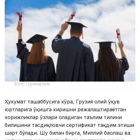
Фото: Грузинформ
Ҳукумат ташаббусига кўра, Грузия олий ўқув
юртларига ўқишга киришни режалаштираётган
хорижликлар ўзлари оладиган таълим тилини
билишини тасдиқловчи сертификат тақдим этиши
шарт бўлади. Шу билан бирга, Миллий баҳолаш ва