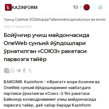
KAZINFORM
ЎЗ
Сайлов-2026
Ақорда
Тайинлов
Ҳодиса
Қонун ва интизо
Тренд:
09:51, 17 Август 2021
Бойқўнғир учиш майдончасида
OneWeb сунъий йўлдошлари
ўрнатилган «СОЮЗ» ракетаси
парвозга тайёр
BAIKONIR. Kazinform - «Фрегат» юқори босқичли ва
OneWeb сунъий йўлдошларининг навбатдаги
партияси ўрнатилган «Союз -2.1б» ракетаси
Байконур космодромининг учиш майдончасида
парвозга тайёр, деб хабар беради Kazinform