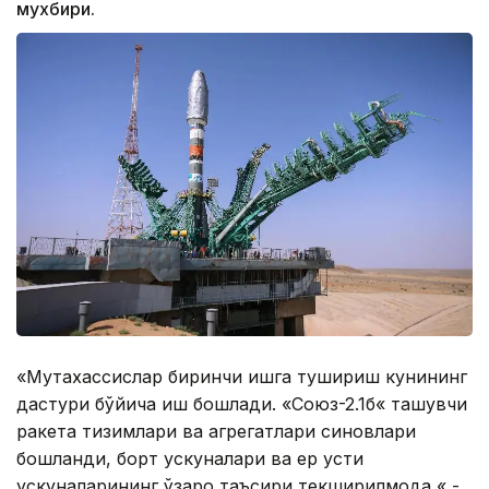
мухбири.
«Мутахассислар биринчи ишга тушириш кунининг
дастури бўйича иш бошлади. «Союз-2.1б« ташувчи
ракета тизимлари ва агрегатлари синовлари
бошланди, борт ускуналари ва ер усти
ускуналарининг ўзаро таъсири текширилмоқда «,-