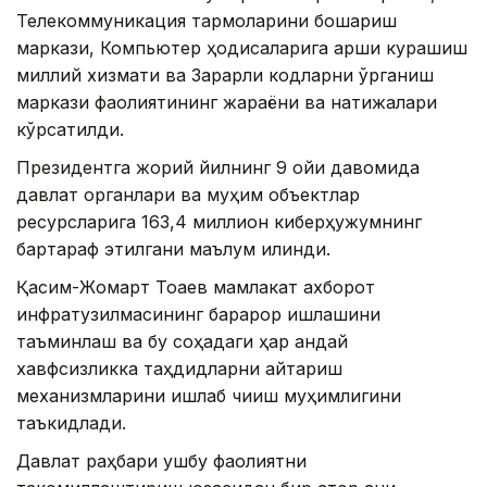
Телекоммуникация тармоқларини бошқариш
маркази, Компьютер ҳодисаларига қарши курашиш
миллий хизмати ва Зарарли кодларни ўрганиш
маркази фаолиятининг жараёни ва натижалари
кўрсатилди.
Президентга жорий йилнинг 9 ойи давомида
давлат органлари ва муҳим объектлар
ресурсларига 163,4 миллион киберҳужумнинг
бартараф этилгани маълум қилинди.
Қасим-Жомарт Тоқаев мамлакат ахборот
инфратузилмасининг барқарор ишлашини
таъминлаш ва бу соҳадаги ҳар қандай
хавфсизликка таҳдидларни қайтариш
механизмларини ишлаб чиқиш муҳимлигини
таъкидлади.
Давлат раҳбари ушбу фаолиятни