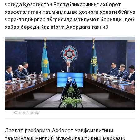
чоғида Қозоғистон Республикасининг ахборот
хавфсизлигини таъминлаш ва ҳозирги ҳолати бўйича
чора-тадбирлар тўғрисида маълумот берилди, деб
хабар беради Каzinform Акордага таяниб.
Фото: Akorda
Давлат раҳбарига Ахборот хавфсизлигини
таъминлаш миллий мувофиқлаштириш маркази,