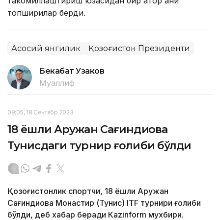
такомиллаштириш юзасидан бир қатор аниқ
топшириқлар берди.
Асосий янгилик
Қозоғистон Президенти
Бекабат Узаков
Муаллиф
09:05, 18 Сентябр 2023
18 ёшли Аружан Сағиндиқова
Тунисдаги турнир ғолиби бўлди
Қозоғистонлик спортчи, 18 ёшли Аружан
Сағиндиқова Монастир (Тунис) ITF турнири ғолиби
бўлди, деб хабар беради Каzinform мухбири.