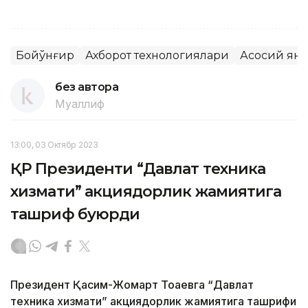
Бойқўнғир
Ахборот технологиялари
Асосий ян
без автора
Муаллиф
13:00, 03 Октябр 2023
ҚР Президенти “Давлат техника
хизмати” акциядорлик жамиятига
ташриф буюрди
Президент Қасим-Жомарт Тоқаевга “Давлат
техника хизмати” акциядорлик жамиятига ташрифи