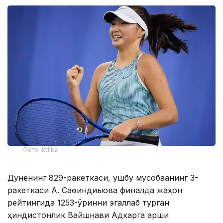
Фото: ktf.kz
Дунёнинг 829-ракеткаси, ушбу мусобақанинг 3-
ракеткаси А. Саөиндиыова финалда жаҳон
рейтингида 1253-ўринни эгаллаб турган
ҳиндистонлик Вайшнави Адкарга қарши