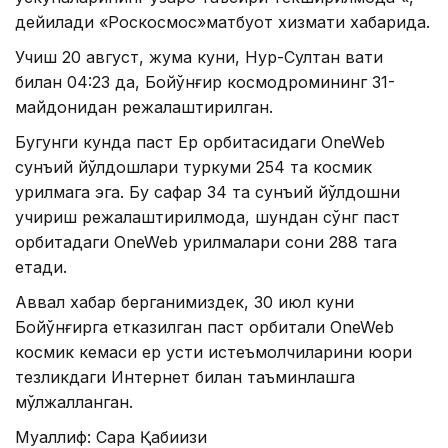
дейилади «Роскосмос»матбуот хизмати хабарида.
Учиш 20 август, жума куни, Нур-Султан вақти
билан 04:23 да, Бойқўнғир космодромининг 31-
майдонидан режалаштирилган.
Бугунги кунда паст Ер орбитасидаги OneWeb
сунъий йўлдошлари туркуми 254 та космик
қурилмага эга. Бу сафар 34 та сунъий йўлдошни
учириш режалаштирилмоқда, шундан сўнг паст
орбитадаги OneWeb қурилмалари сони 288 тага
етади.
Аввал хабар берганимиздек, 30 июл куни
Бойқўнғирга етказилган паст орбитали OneWeb
космик кемаси ер усти истеъмолчиларини юқори
тезликдаги Интернет билан таъминлашга
мўлжалланган.
Муаллиф: Сара Қабиқизи