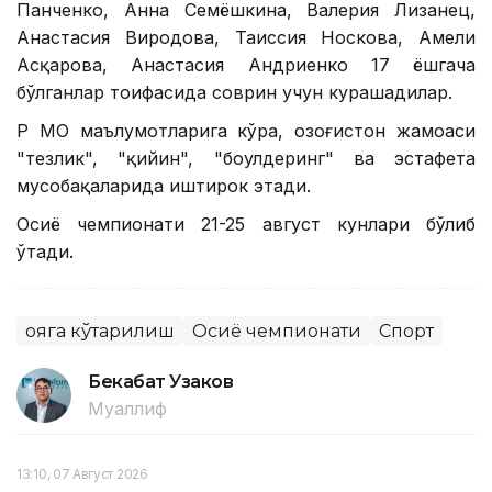
Панченко, Анна Семёшкина, Валерия Лизанец,
Анастасия Виродова, Таиссия Носкова, Амели
Асқарова, Анастасия Андриенко 17 ёшгача
бўлганлар тоифасида соврин учун курашадилар.
ҚР МОҚ маълумотларига кўра, Қозоғистон жамоаси
"тезлик", "қийин", "боулдеринг" ва эстафета
мусобақаларида иштирок этади.
Осиё чемпионати 21-25 август кунлари бўлиб
ўтади.
Қояга кўтарилиш
Осиё чемпионати
Спорт
Бекабат Узаков
Муаллиф
13:10, 07 Август 2026