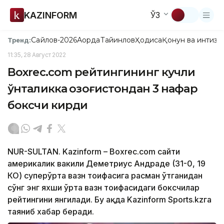
KAZINFORM
ЎЗ
Сайлов-2026
Ақорда
Тайинлов
Ҳодиса
Қонун ва интизо
Тренд:
11:35, 28 Август 2022
Boxrec.com рейтингининг кучли
ўнталикка Қозоғистондан 3 нафар
боксчи кирди
NUR-SULTAN. Kazinform – Boxrec.com сайти
америкалик вакили Деметриус Андраде (31-0, 19
КО) суперўрта вазн тоифасига расман ўтганидан
сўнг энг яхши ўрта вазн тоифасидаги боксчилар
рейтингини янгилади. Бу ҳақда Kazinform Sports.kzга
таяниб хабар беради.