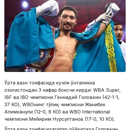
Ўрта вазн тоифасида кучли ўнталикка
Қозоғистондан 3 нафар боксчи кирди: WBA Super,
IBF ва IBO чемпиони Геннадий Головкин (42-1-1,
37 КО), WBOнинг тўлиқ чемпиони Жанибек
Алимханули (12-0, 8 КО) ва WBO International
чемпиони Мейирим Нурсултанов (17-0, 10 КО).
Ўрта вазн тоифасидагилар рўйхатида Головкин