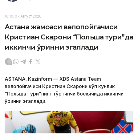
10:10, 07 Август 2026
Астана жамоаси велопойгачиси
Кристиан Скарони “Польша тури”да
иккинчи ўринни эгаллади
ASTANА. Кazinform — XDS Astana Team
велопойгачиси Кристиан Скарони кўп кунлик
“Польша тури”нинг тўртинчи босқичида иккинчи
ўринни эгаллади.