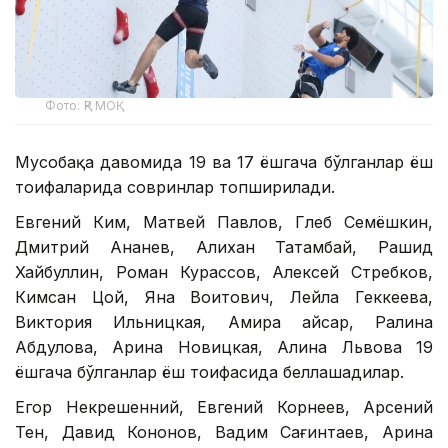
Фото: ҚР МОҚ
Мусобақа давомида 19 ва 17 ёшгача бўлганлар ёш
тоифаларида совринлар топширилади.
Евгений Ким, Матвей Павлов, Глеб Семёшкин,
Дмитрий Ананев, Алихан Татамбай, Рашид
Хайбуллин, Роман Курассов, Алексей Стребков,
Кимсан Цой, Яна Воитович, Лейла Геккеева,
Виктория Ильницкая, Амира Қайсар, Ралина
Абдулова, Арина Новицкая, Алина Львова 19
ёшгача бўлганлар ёш тоифасида беллашадилар.
Егор Некрешенний, Евгений Корнеев, Арсений
Тен, Давид Кононов, Вадим Сағинтаев, Арина