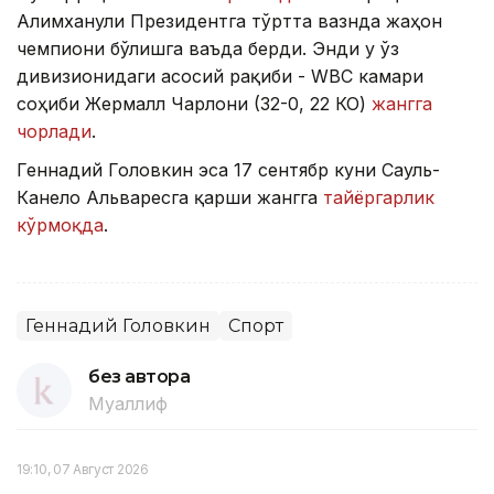
Алимханули Президентга тўртта вазнда жаҳон
чемпиони бўлишга ваъда берди. Энди у ўз
дивизионидаги асосий рақиби - WBC камари
соҳиби Жермалл Чарлони (32-0, 22 КО)
жангга
чорлади
.
Геннадий Головкин эса 17 сентябр куни Сауль-
Канело Альваресга қарши жангга
тайёргарлик
кўрмоқда
.
Геннадий Головкин
Спорт
без автора
Муаллиф
19:10, 07 Август 2026