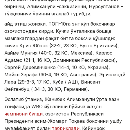
биринчи, Алимханули -саккизинчи, Нурсултанов -
тўққизинчи ўринни эгаллаб турибди.
Қайд этиш жоизки, ТОП-10га энг кўп боксчилар
Қозоғистондан кирди. Кучли ўнталикка бошқа
мамлакатлардан фақат битта боксчи қўшилди:
кичик Крис Юбэнк (32-2, 23 КО, Буюк Британия),
Хайме Мунгия (40-0, 32 КО, Мексика), Карлос
Адамес (21-1, 16 КО, Доминикан Республикаси),
Сергей Деревянченко (14-4, 10 КО, Украина),
Майкл Зерафа (30-4, 19 КО, Австралия), Эрисландй
Лара (29-3-3, 17 КО, Куба / АҚШ), Винсент
Фейгенбуц ( 34-3, 30 КО, Германия).
Эслатиб ўтамиз, Жанибек Алимханули ўрта вазн
тоифасида WBO йўналиши бўйича жаҳон
чемпиони бўлди
. Қозоғистон Республикаси
Президенти Қасим-Жомарт Тоқаев боксчини ушбу
муваффақият билан
табриклади
. Кейинроқ