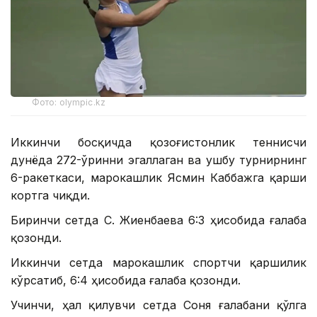
Фото: olympic.kz
Иккинчи босқичда қозоғистонлик теннисчи
дунёда 272-ўринни эгаллаган ва ушбу турнирнинг
6-ракеткаси, марокашлик Ясмин Каббажга қарши
кортга чиқди.
Биринчи сетда С. Жиенбаева 6:3 ҳисобида ғалаба
қозонди.
Иккинчи сетда марокашлик спортчи қаршилик
кўрсатиб, 6:4 ҳисобида ғалаба қозонди.
Учинчи, ҳал қилувчи сетда Соня ғалабани қўлга