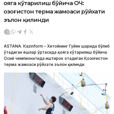
Қояга кўтарилиш бўйича ОЧ:
Қозоғистон терма жамоаси рўйхати
эълон қилинди
ASTANА. Кazinform – Хитойнинг Гуйян шаҳрида бўлиб
ўтадиган ёшлар ўртасида қояга кўтарилиш бўйича
Осиё чемпионатида иштирок этадиган Қозоғистон
терма жамоаси рўйхати эълон қилинди.