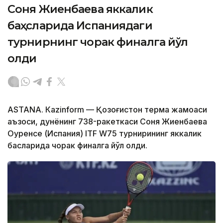
Соня Жиенбаева яккалик
баҳсларида Испаниядаги
турнирнинг чорак финалга йўл
олди
ASTANА. Кazinform — Қозоғистон терма жамоаси
аъзоси, дунёнинг 738-ракеткаси Соня Жиенбаева
Оуренсе (Испания) ITF W75 турнирининг яккалик
баҳсларида чорак финалга йўл олди.