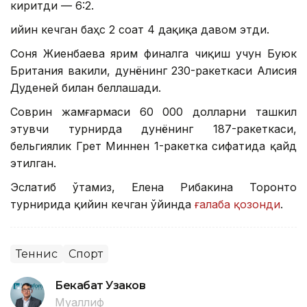
киритди — 6:2.
Қийин кечган баҳс 2 соат 4 дақиқа давом этди.
Соня Жиенбаева ярим финалга чиқиш учун Буюк
Британия вакили, дунёнинг 230-ракеткаси Алисия
Дуденей билан беллашади.
Соврин жамғармаси 60 000 долларни ташкил
этувчи турнирда дунёнинг 187-ракеткаси,
бельгиялик Грет Миннен 1-ракетка сифатида қайд
этилган.
Эслатиб ўтамиз, Елена Рибакина Торонто
турнирида қийин кечган ўйинда
ғалаба қозонди
.
Теннис
Спорт
Бекабат Узаков
Муаллиф