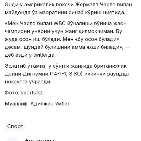
Энди у америкалик боксчи Жермалл Чарло билан
майдонда ўз маҳоратини синаб кўриш ниятида.
«Мен Чарло билан WBC йўналиши бўйича жаҳон
чемпиони унвони учун жанг қилмоқчиман. Бу
жуда осон иш бўлади. Мен «бу осон бўлади»
десам, шундай бўлишини ҳамма яхши билади», —
деб ёзди у twitterда.
Эслатиб ўтамиз, у сўнгги жангида британиялик
Дэнни Дигнумни (14-1-1, 8 КО) иккинчи раундда
нокаутга учратди.
Фото: sports.kz
Муаллиф: Адилжан Умбет
Спорт
без автора