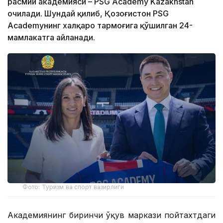
расмий академияси – PSG Academy Kazakhstan
очилади. Шундай қилиб, Қозоғистон PSG
Academyнинг халқаро тармоғига қўшилган 24-
мамлакатга айланади.
Фото: Туризм ва спорт вазирлиги
Академиянинг биринчи ўқув маркази пойтахтдаги