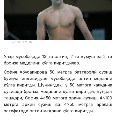
Фото: ҚР МОҚ
Улар мусобақада 13 та олтин, 2 та кумуш ва 2 та
бронза медалини қўлга киритдилар.
София Абубакирова 50 метрга баттерфлй сузиш
бўйича индивидуал мусобақада олтин медални
қўлга киритди. Шунингдек, у 50 метрга чалқанча
сузишда бронза медалини қўлга киритди. Бундан
ташқари, София 4×50 метрга эркин сузиш, 4×100
метрга эркин сузиш ва 4×50 метрга аралаш
эстафетада олтин медални қўлга киритди.