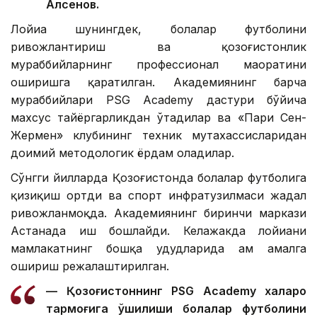
Алсенов.
Лойиҳа шунингдек, болалар футболини
ривожлантириш ва қозоғистонлик
мураббийларнинг профессионал маҳоратини
оширишга қаратилган. Академиянинг барча
мураббийлари PSG Academy дастури бўйича
махсус тайёргарликдан ўтадилар ва «Пари Сен-
Жермен» клубининг техник мутахассисларидан
доимий методологик ёрдам оладилар.
Сўнгги йилларда Қозоғистонда болалар футболига
қизиқиш ортди ва спорт инфратузилмаси жадал
ривожланмоқда. Академиянинг биринчи маркази
Астанада иш бошлайди. Келажакда лойиҳани
мамлакатнинг бошқа ҳудудларида ҳам амалга
ошириш режалаштирилган.
— Қозоғистоннинг PSG Academy халқаро
тармоғига қўшилиши болалар футболини