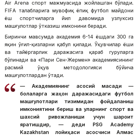
Air Arena спорт мажмуасида жойлашган бўлади.
FIFА талабларига мувофиқ ёпиқ футбол майдони
ёш спортчиларга йил давомида узлуксиз
машғулотлар ўтказиш имконини беради.
Биринчи мавсумда академия 6-14 ёшдаги 300 га
яқин ўғил-қизларни қабул қилади. Ўқувчилар ёши
ва тайёргарлик даражасига қараб гуруҳларга
бўлинади ва «Пари Сен-Жермен» академиясининг
расмий ўқув методологияси бўйича
машғулотлардан ўтади.
— Академиянинг асосий мақсади —
болаларга жаҳон даражасидаги футбол
машғулотлари тизимидан фойдаланиш
имкониятини бериш ва уларнинг спорт ва
шахсий ривожланиши учун шароит
яратишдир, — деди PSG Academy
Kazakhstan лойиҳаси асосчиси Алмас