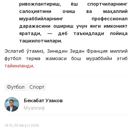
ривожлантириш, ёш спортчиларнинг
салоҳиятини очиш ва маҳаллий
мураббийларнинг профессионал
даражасини ошириш учун янги имконият
яратади, — деб таъкидлади лойиҳа
ташкилотчилари.
Эслатиб ўтамиз, Зинедин Зидан Франция миллий
футбол терма жамоаси бош мураббийи этиб
тайинланди
.
Футбол
Спорт
Бекабат Узаков
Муаллиф
14:15, 05 Август 2026