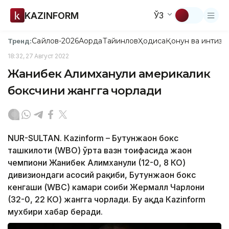
KAZINFORM
ЎЗ
Сайлов-2026
Ақорда
Тайинлов
Ҳодиса
Қонун ва интизо
Тренд:
18:32, 27 Август 2022
Жанибек Алимханули америкалик
боксчини жангга чорлади
NUR-SULTAN. Кazinform – Бутунжаҳон бокс
ташкилоти (WBО) ўрта вазн тоифасида жаҳон
чемпиони Жанибек Алимханули (12-0, 8 КО)
дивизиондаги асосий рақиби, Бутунжаҳон бокс
кенгаши (WBC) камари соҳиби Жермалл Чарлони
(32-0, 22 КО) жангга чорлади. Бу ҳақда Кazinform
мухбири хабар беради.