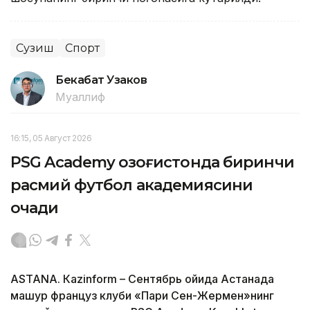
Сузиш
Спорт
Бекабат Узаков
Муаллиф
16:15, 05 Август 2026
PSG Academy Қозоғистонда биринчи
расмий футбол академиясини
очади
ASTANА. Кazinform – Сентябрь ойида Астанада
машҳур француз клуби «Пари Сен-Жермен»нинг