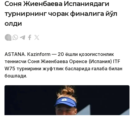
Соня Жиенбаева Испаниядаги
турнирнинг чорак финалига йўл
олди
ASTANА. Кazinform — 20 ёшли қозоғистонлик
теннисчи Соня Жиенбаева Оренсе (Испания) ITF
W75 турнирини жуфтлик баҳсларида ғалаба билан
бошлади.