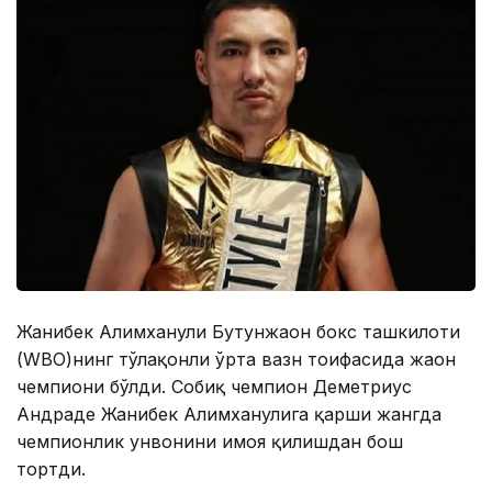
Жанибек Алимханули Бутунжаҳон бокс ташкилоти
(WBО)нинг тўлақонли ўрта вазн тоифасида жаҳон
чемпиони бўлди. Собиқ чемпион Деметриус
Андраде Жанибек Алимханулига қарши жангда
чемпионлик унвонини ҳимоя қилишдан бош
тортди.