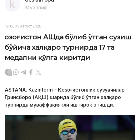
Муаллиф
19:15, 05 Август 2026
Қозоғистон АҚШда бўлиб ўтган сузиш
бўйича халқаро турнирда 17 та
медални қўлга киритди
ASTANА. Кazinform – Қозоғистонлик сузувчилар
Гринсборо (АҚШ) шаҳрида бўлиб ўтган халқаро
турнирда муваффақиятли иштирок этишди.