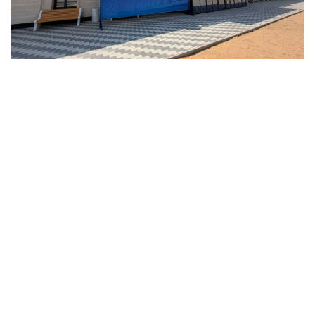
Фото: Ҳукумат
Ўтган ҳафта мамлакатнинг бир қатор ҳудудларида
янги инфратузилма лойиҳалари бошланди.
Ақмола вилоятида Курорт– Бурабай, Ақкол,
Макинск, Шортанди, Жақси, Сариоба, Ерейментау,
Еркиншилик, Оленти, Державинск, Жалтир ва
Аршали станцияларидаги темир йўл вокзалларини
реконструкция қилиш ишлари якунланди. Авария
ҳолатидаги ва эскирган бинолар ўрнига
кенгайтирилган кутиш хоналари бўлган янги
мажмуалар қурилди. Муҳандислик тармоқлари ва
платформалари тўлиқ таъмирланди, бу эса
ногирон фуқаролар учун қулай муҳит яратди.