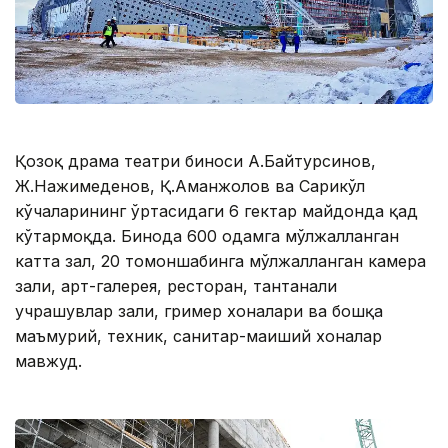
Қозоқ драма театри биноси А.Байтурсинов,
Ж.Нажимеденов, Қ.Аманжолов ва Сарикўл
кўчаларининг ўртасидаги 6 гектар майдонда қад
кўтармоқда. Бинода 600 одамга мўлжалланган
катта зал, 20 томоншабинга мўлжалланган камера
зали, арт-галерея, ресторан, тантанали
учрашувлар зали, гример хоналари ва бошқа
маъмурий, техник, санитар-маиший хоналар
мавжуд.