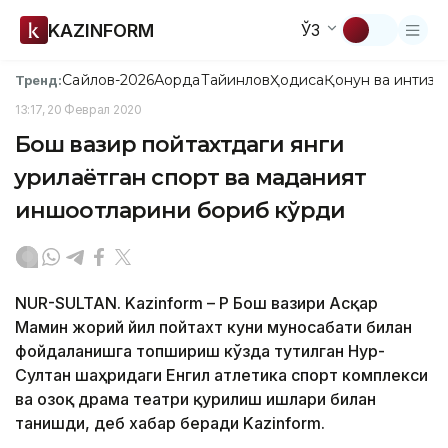
KAZINFORM
ЎЗ
Сайлов-2026
Ақорда
Тайинлов
Ҳодиса
Қонун ва интизо
Тренд:
13:17, 20 Феврал 2020
Бош вазир пойтахтдаги янги
қурилаётган спорт ва маданият
иншоотларини бориб кўрди
NUR-SULTAN. Kazinform – ҚР Бош вазири Асқар
Мамин жорий йил пойтахт куни муносабати билан
фойдаланишга топшириш кўзда тутилган Нур-
Султан шаҳридаги Енгил атлетика спорт комплекси
ва Қозоқ драма театри қурилиш ишлари билан
танишди, деб хабар беради Kazinform.