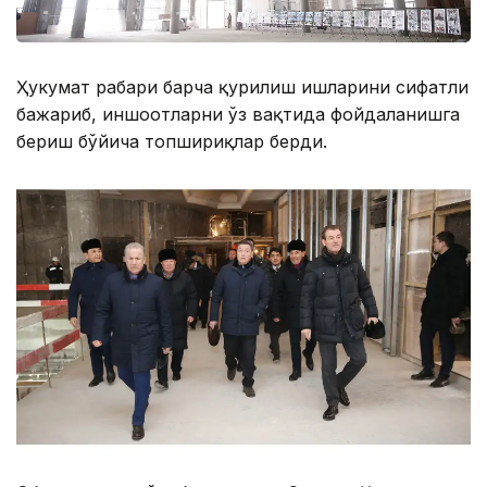
Ҳукумат раҳбари барча қурилиш ишларини сифатли
бажариб, иншоотларни ўз вақтида фойдаланишга
бериш бўйича топшириқлар берди.