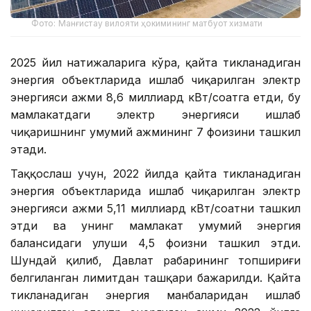
Фото: Манғистау вилояти ҳокимининг матбуот хизмати
2025 йил натижаларига кўра, қайта тикланадиган
энергия объектларида ишлаб чиқарилган электр
энергияси ҳажми 8,6 миллиард кВт/соатга етди, бу
мамлакатдаги электр энергияси ишлаб
чиқаришнинг умумий ҳажмининг 7 фоизини ташкил
этади.
Таққослаш учун, 2022 йилда қайта тикланадиган
энергия объектларида ишлаб чиқарилган электр
энергияси ҳажми 5,11 миллиард кВт/соатни ташкил
этди ва унинг мамлакат умумий энергия
балансидаги улуши 4,5 фоизни ташкил этди.
Шундай қилиб, Давлат раҳбарининг топшириғи
белгиланган лимитдан ташқари бажарилди. Қайта
тикланадиган энергия манбаларидан ишлаб