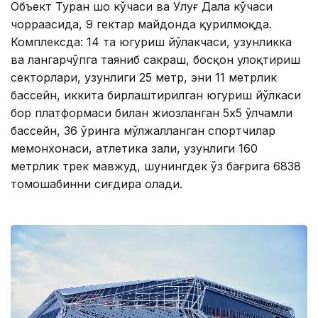
Объект Туран шоҳ кўчаси ва Улуғ Дала кўчаси
чорраҳасида, 9 гектар майдонда қурилмоқда.
Комплексда: 14 та югуриш йўлакчаси, узунликка
ва лангарчўпга таяниб сакраш, босқон улоқтириш
секторлари, узунлиги 25 метр, эни 11 метрлик
бассейн, иккита бирлаштирилган югуриш йўлкаси
бор платформаси билан жиҳозланган 5х5 ўлчамли
бассейн, 36 ўринга мўлжалланган спортчилар
меҳмонхонаси, атлетика зали, узунлиги 160
метрлик трек мавжуд, шунингдек ўз бағрига 6838
томошабинни сиғдира олади.