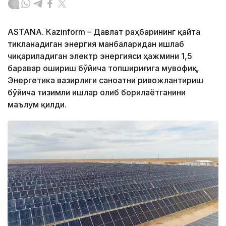
ASTANА. Кazinform – Давлат раҳбарининг қайта
тикланадиган энергия манбаларидан ишлаб
чиқариладиган электр энергияси ҳажмини 1,5
баравар ошириш бўйича топшириғига мувофиқ,
Энергетика вазирлиги саноатни ривожлантириш
бўйича тизимли ишлар олиб борилаётганини
маълум қилди.