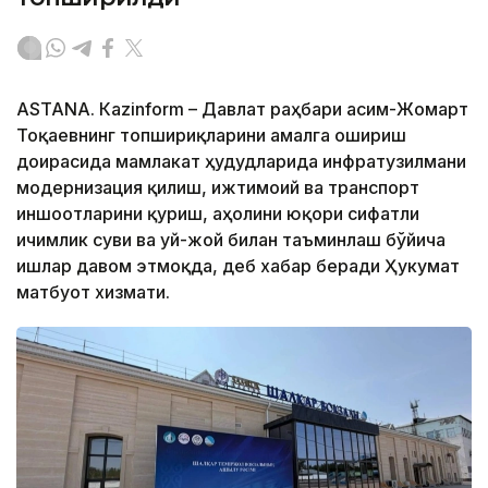
ASTANА. Кazinform – Давлат раҳбари Қасим-Жомарт
Тоқаевнинг топшириқларини амалга ошириш
доирасида мамлакат ҳудудларида инфратузилмани
модернизация қилиш, ижтимоий ва транспорт
иншоотларини қуриш, аҳолини юқори сифатли
ичимлик суви ва уй-жой билан таъминлаш бўйича
ишлар давом этмоқда, деб хабар беради Ҳукумат
матбуот хизмати.