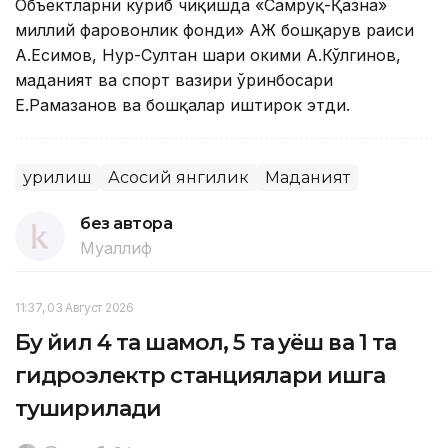
Объектларни кўриб чиқишда «Самруқ-Қазна»
миллий фаровонлик фонди» АЖ бошқарув раиси
А.Есимов, Нур-Султан шаҳри ҳокими А.Кўлгинов,
маданият ва спорт вазири ўринбосари
Е.Рамазанов ва бошқалар иштирок этди.
Қурилиш
Асосий янгилик
Маданият
без автора
Муаллиф
11:37, 03 Август 2026
Бу йил 4 та шамол, 5 та қуёш ва 1 та
гидроэлектр станциялари ишга
туширилади