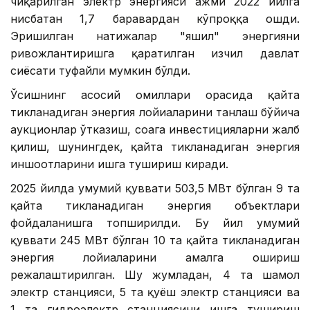
чиқарилган электр энергияси ҳажми 2022 йилга
нисбатан 1,7 баравардан кўпроққа ошди.
Эришилган натижалар "яшил" энергияни
ривожлантиришга қаратилган изчил давлат
сиёсати туфайли мумкин бўлди.
Ўсишнинг асосий омиллари орасида қайта
тикланадиган энергия лойиҳаларини танлаш бўйича
аукционлар ўтказиш, соҳага инвестицияларни жалб
қилиш, шунингдек, қайта тикланадиган энергия
иншоотларини ишга тушириш киради.
2025 йилда умумий қуввати 503,5 МВт бўлган 9 та
қайта тикланадиган энергия объектлари
фойдаланишга топширилди. Бу йил умумий
қуввати 245 МВт бўлган 10 та қайта тикланадиган
энергия лойиҳаларини амалга ошириш
режалаштирилган. Шу жумладан, 4 та шамол
электр станцияси, 5 та қуёш электр станцияси ва
1 та гидроэлектр станциясини ишга тушириш