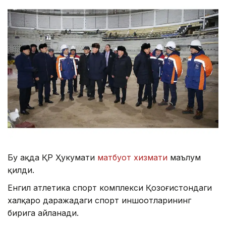
Бу ҳақда ҚР Ҳукумати
матбуот хизмати
маълум
қилди.
Енгил атлетика спорт комплекси Қозоғистондаги
халқаро даражадаги спорт иншоотларининг
бирига айланади.