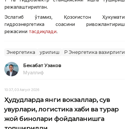
режалаштирилган.
Эслатиб ўтамиз, Қозоғистон Ҳукумати
гидроэнергетика соҳасини ривожлантириш
режасини
тасдиқлади
.
Энергетика
Қурилиш
ҚР Энергетика вазирлиги
Бекабат Узаков
Муаллиф
10:37, 03 Август 2026
Ҳудудларда янги вокзаллар, сув
қувурлари, логистика хаби ва турар
жой бинолари фойдаланишга
топширилди