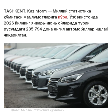
TASHKENT. Kazinform — Миллий статистика
қўмитаси маълумотларига
кўра
, Ўзбекистонда
2026 йилнинг январь-июнь ойларида турли
русумдаги 235 794 дона енгил автомобиллар ишлаб
чиқарилган.
Фото: Миллий статистика қўмитаси