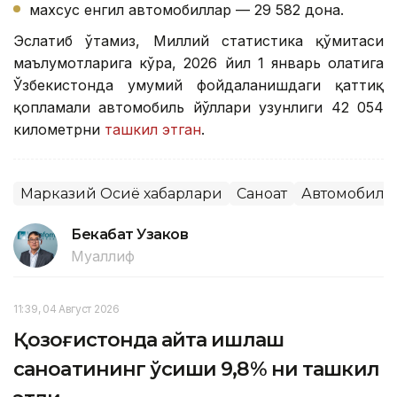
махсус енгил автомобиллар — 29 582 дона.
Эслатиб ўтамиз, Миллий статистика қўмитаси
маълумотларига кўра, 2026 йил 1 январь ҳолатига
Ўзбекистонда умумий фойдаланишдаги қаттиқ
қопламали автомобиль йўллари узунлиги 42 054
километрни
ташкил этган
.
Марказий Осиё хабарлари
Саноат
Автомобилс
Бекабат Узаков
Муаллиф
11:39, 04 Август 2026
Қозоғистонда қайта ишлаш
саноатининг ўсиши 9,8% ни ташкил