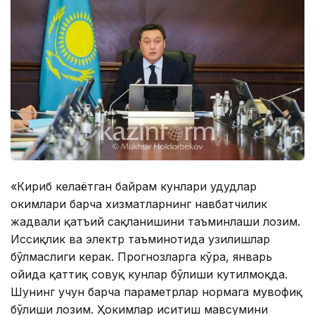
«Кириб келаётган байрам кунлари ҳудудлар
ҳокимлари барча хизматларнинг навбатчилик
жадвали қатъий сақланишини таъминлаши лозим.
Иссиқлик ва электр таъминотида узилишлар
бўлмаслиги керак. Прогнозларга кўра, январь
ойида қаттиқ совуқ кунлар бўлиши кутилмоқда.
Шунинг учун барча параметрлар нормага мувофиқ
бўлиши лозим. Ҳокимлар иситиш мавсумини