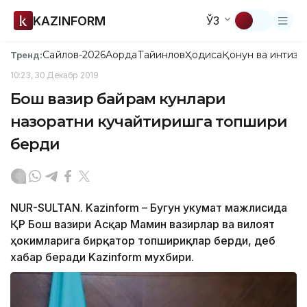
KAZINFORM
ЎЗ
Сайлов-2026
Ақорда
Тайинлов
Ҳодиса
Қонун ва интизо
Тренд:
10:23, 30 Декабр 2019
Бош вазир байрам кунлари
назоратни кучайтиришга топшириқ
берди
NUR-SULTAN. Kazinform – Бугун Ҳукумат мажлисида
ҚР Бош вазири Асқар Мамин вазирлар ва вилоят
ҳокимларига бирқатор топшириқлар берди, деб
хабар беради Kazinform мухбири.