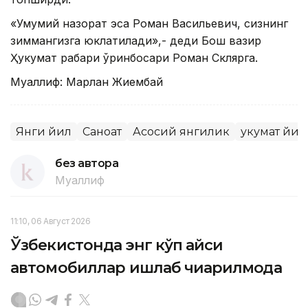
«Умумий назорат эса Роман Васильевич, сизнинг
зиммангизга юклатилади»,- деди Бош вазир
Ҳукумат раҳбари ўринбосари Роман Склярга.
Муаллиф: Марлан Жиембай
Янги йил
Саноат
Асосий янгилик
Ҳукумат йи
без автора
Муаллиф
11:10, 06 Август 2026
Ўзбекистонда энг кўп қайси
автомобиллар ишлаб чиқарилмоқда