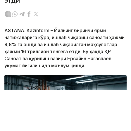
этди
ASTANА. Кazinform – Йилнинг биринчи ярми
натижаларига кўра, ишлаб чиқариш саноати ҳажми
9,8% га ошди ва ишлаб чиқарилган маҳсулотлар
ҳажми 16 триллион тенгега етди. Бу ҳақда ҚР
Саноат ва қурилиш вазири Ерсайин Нағаспаев
Ҳукумат йиғилишида маълум қилди.