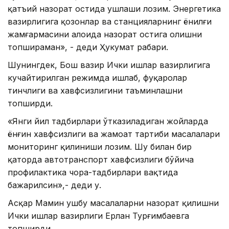
қатъий назорат остида ушлаши лозим. Энергетика
вазирлигига қозонлар ва станцияларнинг ёнилғи
жамғармасини алоҳида назорат остига олишни
топшираман», - деди Ҳукумат раҳбари.
Шунингдек, Бош вазир Ички ишлар вазирлигига
кучайтирилган режимда ишлаб, фуқаролар
тинчлиги ва хавфсизлигини таъминлашни
топширди.
«Янги йил тадбирлари ўтказиладиган жойларда
ёнғин хавфсизлиги ва жамоат тартиби масалалари
мониторинг қилиниши лозим. Шу билан бир
қаторда автотранспорт хавфсизлиги бўйича
профилактика чора-тадбирлари вақтида
бажарилсин»,- деди у.
Асқар Мамин ушбу масалаларни назорат қилишни
Ички ишлар вазирлиги Ерлан Турғимбаевга
топширди.