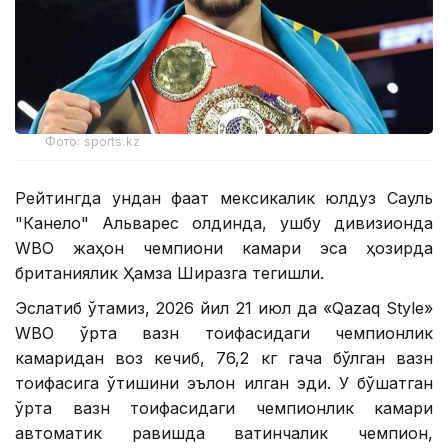
Фото: sports.kz
Рейтингда ундан фақат мексикалик юлдуз Сауль
"Канело" Альварес олдинда, ушбу дивизионда
WBО жаҳон чемпиони камари эса ҳозирда
британиялик Ҳамза Ширазга тегишли.
Эслатиб ўтамиз, 2026 йил 21 июл да «Qazaq Style»
WВО ўрта вазн тоифасидаги чемпионлик
камаридан воз кечиб, 76,2 кг гача бўлган вазн
тоифасига ўтишини эълон қилган эди. У бўшатган
ўрта вазн тоифасидаги чемпионлик камари
автоматик равишда вақтинчалик чемпион,