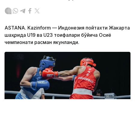
ASTANA. Kazinform — Индонезия пойтахти Жакарта
шаҳрида U19 ва U23 тоифалари бўйича Осиё
чемпионати расман якунланди.
Фото: НОК РК