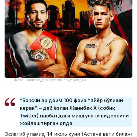
Фото: Janibek_qazaqstyle саҳифасидан
“Боксчи ҳар доим 100 фоиз тайёр бўлиши
керак”, – деб ёзган Жанибек Х (собиқ
Twitter) навбатдаги машғулоти видеосини
жойлаштирган ҳолда.
Эслатиб ўтамиз, 14 июль куни (Астана вақти билан)