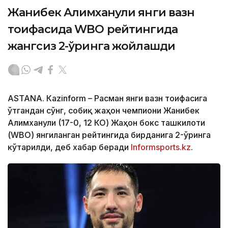
Жанибек Алимханули янги вазн
тоифасида WBO рейтингида
жангсиз 2-ўринга жойлашди
ASTANА. Кazinform – Расман янги вазн тоифасига
ўтгандан сўнг, собиқ жаҳон чемпиони Жанибек
Алимханули (17-0, 12 КО) Жаҳон бокс ташкилоти
(WBО) янгиланган рейтингида бирданига 2-ўринга
кўтарилди, деб хабар беради
Informsports.kz
.