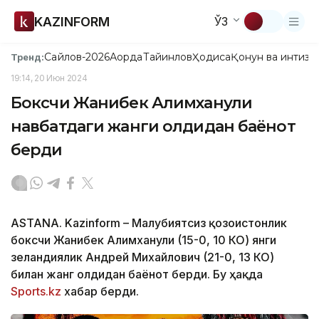
KAZINFORM
ЎЗ
Сайлов-2026
Ақорда
Тайинлов
Ҳодиса
Қонун ва интизо
Тренд:
19:14, 20 Июн 2024
Боксчи Жанибек Алимханули
навбатдаги жанги олдидан баёнот
берди
ASTANA. Kazinform – Мағлубиятсиз қозоғистонлик
боксчи Жанибек Алимханули (15-0, 10 КО) янги
зеландиялик Андрей Михайлович (21-0, 13 КО)
билан жанг олдидан баёнот берди. Бу ҳақда
Sports.kz
хабар берди.