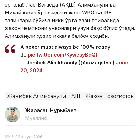
эрталаб Лас-Вегасда (АҚШ) Алимханули ва
Михайлович ўртасидаги жанг WBO ва IBF
талқинлари бўйича икки ўрта вазн тоифасида
жаҳон чемпиони унвонлари учун баҳс бўлиб ўтади.
Алимханули ҳозир иккала белбоғ соҳиби.
A boxer must always be 100% ready
🧟‍♂️
pic.twitter.com/KywesyBqQI
— Janibek Alimkhanuly (@qazaqstyle)
June
20, 2024
Жанибек Алимханули
АҚШ
Жаҳон
Қозоғистон
Жарасқан Нұрыбаев
Муаллиф
20:15, 03 Август 2026