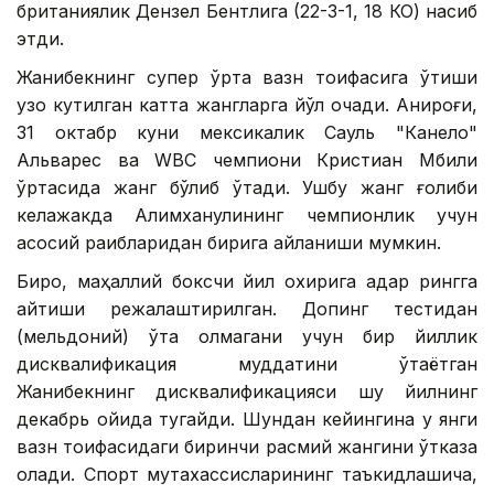
британиялик Дензел Бентлига (22-3-1, 18 КО) насиб
этди.
Жанибекнинг супер ўрта вазн тоифасига ўтиши
узоқ кутилган катта жангларга йўл очади. Аниқроғи,
31 октабр куни мексикалик Сауль "Канело"
Альварес ва WВC чемпиони Кристиан Мбили
ўртасида жанг бўлиб ўтади. Ушбу жанг ғолиби
келажакда Алимханулининг чемпионлик учун
асосий рақибларидан бирига айланиши мумкин.
Бироқ, маҳаллий боксчи йил охирига қадар рингга
қайтиши режалаштирилган. Допинг тестидан
(мельдоний) ўта олмагани учун бир йиллик
дисквалификация муддатини ўтаётган
Жанибекнинг дисквалификацияси шу йилнинг
декабрь ойида тугайди. Шундан кейингина у янги
вазн тоифасидаги биринчи расмий жангини ўтказа
олади. Спорт мутахассисларининг таъкидлашича,