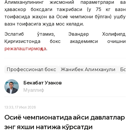
Алимханулининг жисмоний параметрлари ва
ҳаваскор боксдаги тажрибаси (у 75 кг вазн
тоифасида жаҳон ва Осиё чемпиони бўлган) ушбу
вазн тоифасига жуда мос келади.
Эслатиб ўтамиз, Эвандер Холифилд
Қирғизистонда бокс академияси очишни
режалаштирмоқда
.
Профессионал бокс
Жанибек Алимханули
Бок
Бекабат Узаков
Муаллиф
13:33, 17 Июл 2026
Осиё чемпионатида қайси давлатлар
энг яхши натижа кўрсатди