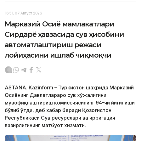
16:51, 07 Август 2026
Марказий Осиё мамлакатлари
Сирдарё ҳавзасида сув ҳисобини
автоматлаштириш режаси
лойиҳасини ишлаб чиқмоқчи
ASTANA. Kazinform – Туркистон шаҳрида Марказий
Осиёнинг Давлатлараро сув хўжалигини
мувофиқлаштириш комиссиясининг 94-чи йиғилиши
бўлиб ўтди, деб хабар беради Қозоғистон
Республикаси Сув ресурслари ва ирригация
вазирлигининг матбуот хизмати.