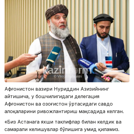
Афғонистон вазири Нуриддин Азизийнинг
айтишича, у бошчилигидаги делегация
Афғонистон ва Қозоғистон ўртасидаги савдо
алоқаларини ривожлантириш мақсадида келган.
«Биз Астанага яхши таклифлар билан келдик ва
самарали келишувлар бўлишига умид қиламиз.