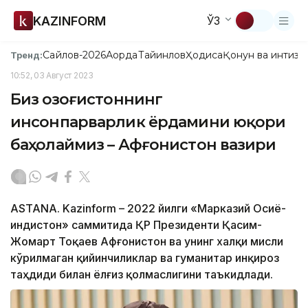
KAZINFORM
ЎЗ
Сайлов-2026
Ақорда
Тайинлов
Ҳодиса
Қонун ва интизо
Тренд:
10:52, 03 Август 2023
Биз Қозоғистоннинг
инсонпарварлик ёрдамини юқори
баҳолаймиз – Афғонистон вазири
ASTANA. Kazinform – 2022 йилги «Марказий Осиё-
Ҳиндистон» саммитида ҚР Президенти Қасим-
Жомарт Тоқаев Афғонистон ва унинг халқи мисли
кўрилмаган қийинчиликлар ва гуманитар инқироз
таҳдиди билан ёлғиз қолмаслигини таъкидлади.