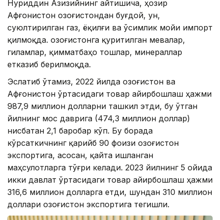
Нуриддин Азизийнинг айтишича, ҳозир
Афғонистон Қозоғистондан буғдой, ун,
суюлтирилган газ, ёқилғи ва ўсимлик мойи импорт
қилмоқда. Қозоғистонга қуритилган мевалар,
гиламлар, қимматбаҳо тошлар, минераллар
етказиб берилмоқда.
Эслатиб ўтамиз, 2022 йилда Қозоғистон ва
Афғонистон ўртасидаги товар айирбошлаш ҳажми
987,9 миллион долларни ташкил этди, бу ўтган
йилнинг мос даврига (474,3 миллион доллар)
нисбатан 2,1 баробар кўп. Бу борада
кўрсаткичнинг қарийб 90 фоизи Қозоғистон
экспортига, асосан, қайта ишланган
маҳсулотларга тўғри келади. 2023 йилнинг 5 ойида
икки давлат ўртасидаги товар айирбошлаш ҳажми
316,6 миллион долларга етди, шундан 310 миллион
доллари Қозоғистон экспортига тегишли.