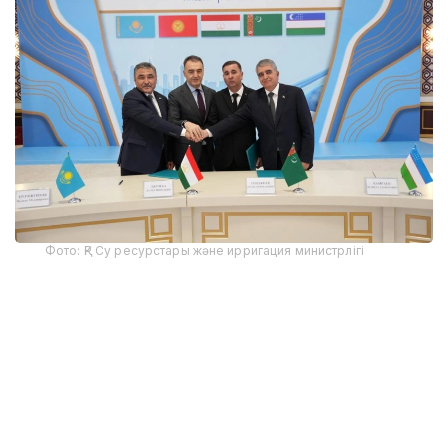
Фото: ҚР Су ресурстары және ирригация министрлігі
Тадбирда Қозоғистон Республикаси Сув
ресурслари ва ирригация вазири Нуржан
Нуржигитов, Тожикистон Республикаси
Энергетика ва сув ресурслари вазири Далер
Жума, Туркманистон Давлат сув хўжалиги
қўмитаси раиси Дурди Генджиев, Ўзбекистон