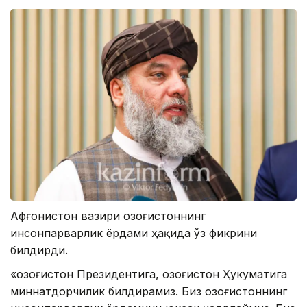
Афғонистон вазири Қозоғистоннинг
инсонпарварлик ёрдами ҳақида ўз фикрини
билдирди.
«Қозоғистон Президентига, Қозоғистон Ҳукуматига
миннатдорчилик билдирамиз. Биз Қозоғистоннинг