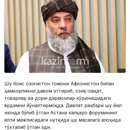
Шу боис Қозоғистон томони Афғонистон билан
ҳамкорликни давом эттириб, озиқ-овқат,
товарлар ва дори-дармонлар кўринишидаги
ёрдамни йўналтирмоқда. Давлат раҳбари шу йил
июнда бўлиб ўтган Астана халқаро форумининг
ялпи мажлисидаги нутқида шу масалага алоҳида
тўхталиб ўтган эди.