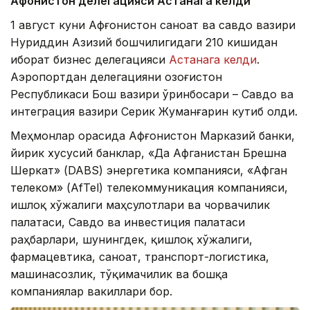
Афғонистон делегацияси Астанага келди
1 август куни Афғонистон саноат ва савдо вазири
Нуриддин Азизий бошчилигидаги 210 кишидан
иборат бизнес делегацияси
Астанага келди
.
Аэропортдан делегацияни Қозоғистон
Республикаси Бош вазири ўринбосари – Савдо ва
интеграция вазири Серик Жуманғарин кутиб олди.
Меҳмонлар орасида Афғонистон Марказий банки,
йирик хусусий банклар, «Да Афганистан Брешна
Шеркат» (DABS) энергетика компанияси, «Афган
телеком» (AfTel) телекоммуникация компанияси,
Қишлоқ хўжалиги маҳсулотлари ва чорвачилик
палатаси, Савдо ва инвестиция палатаси
раҳбарлари, шунингдек, қишлоқ хўжалиги,
фармацевтика, саноат, транспорт-логистика,
машинасозлик, тўқимачилик ва бошқа
компаниялар вакиллари бор.