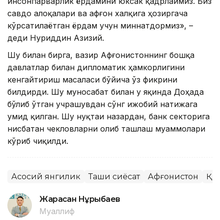
инсонпарварлик ёрдамини юксак қадрлаймиз. Биз
савдо алоқалари ва афғон халқига ҳозиргача
кўрсатилаётган ёрдам учун миннатдормиз», –
деди Нуриддин Азизий.
Шу билан бирга, вазир Афғонистоннинг бошқа
давлатлар билан дипломатик ҳамкорлигини
кенгайтириш масаласи бўйича ўз фикрини
билдирди. Шу муносабат билан у яқинда Доҳада
бўлиб ўтган учрашувдан сўнг ижобий натижага
умид қилган. Шу нуқтаи назардан, банк секторига
нисбатан чекловларни олиб ташлаш муаммолари
кўриб чиқилди.
Асосий янгилик
Ташқи сиёсат
Афғонистон
ҚР
Жарасқан Нұрыбаев
Муаллиф