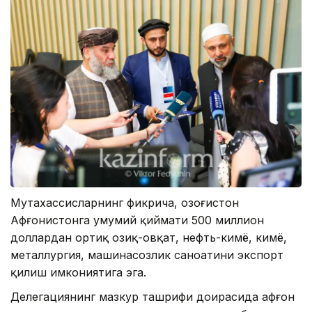
Мутахассисларнинг фикрича, Қозоғистон
Афғонистонга умумий қиймати 500 миллион
доллардан ортиқ озиқ-овқат, нефть-кимё, кимё,
металлургия, машинасозлик саноатини экспорт
қилиш имкониятига эга.
Делегациянинг мазкур ташрифи доирасида афғон