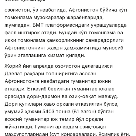
Қозоғистон, ўз навбатида, Афғонистон бўйича кўп
томонлама музокаралар жараёнларида,
жумладан, БМТ платформасидаги учрашувларда
фаол иштирок этади. Бундай кўп томонлама ва
икки томонлама ҳамкорликнинг самарадорлиги
Афғонистоннинг жаҳон ҳамжамиятида муносиб
ўрин эгаллашига хизмат қилади.
Жорий йил апрелда Қозоғистон делегацияси
Давлат раҳбари топшириғига асосан
Афғонистонга навбатдаги гуманитар юкни
етказди. Етказиб берилган гуманитар юклар
орасида дори-дармон ва озиқ-овқат мавжуд.
Дори қутилари ҳаво орқали етказилган бўлса,
умумий ҳажми 5403 тонна (81 вагон) бўлган
асосий гуманитар юк темир йўл орқали
жўнатилди. Гуманитар ёрдам озиқ-овқат
маҳсулотларидан (сут консервалари, ўсимлик ёғи,