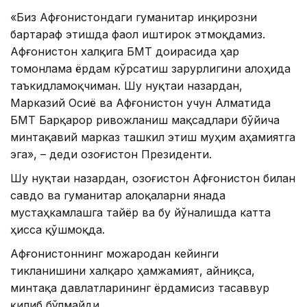
«Биз Афғонистондаги гуманитар инқирозни
бартараф этишда фаол иштирок этмоқдамиз.
Афғонистон халқига БМТ доирасида ҳар
томонлама ёрдам кўрсатиш зарурлигини алоҳида
таъкидламоқчиман. Шу нуқтаи назардан,
Марказий Осиё ва Афғонистон учун Алматида
БМТ Барқарор ривожланиш мақсадлари бўйича
минтақавий марказ ташкил этиш муҳим аҳамиятга
эга», – деди Қозоғистон Президенти.
Шу нуқтаи назардан, Қозоғистон Афғонистон билан
савдо ва гуманитар алоқаларни янада
мустаҳкамлашга тайёр ва бу йўналишда катта
ҳисса қўшмоқда.
Афғонистоннинг можародан кейинги
тикланишини халқаро ҳамжамият, айниқса,
минтақа давлатларининг ёрдамисиз тасаввур
қилиб бўлмайди.