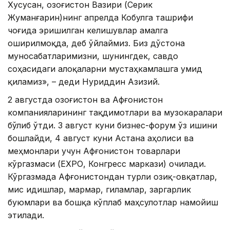
Хусусан, Қозоғистон Вазири (Серик
Жуманғарин)нинг апрелда Кобулга ташрифи
чоғида эришилган келишувлар амалга
оширилмоқда, деб ўйлаймиз. Биз дўстона
муносабатларимизни, шунингдек, савдо
соҳасидаги алоқаларни мустаҳкамлашга умид
қиламиз», – деди Нуриддин Азизий.
2 августда Қозоғистон ва Афғонистон
компанияларининг тақдимотлари ва музокаралари
бўлиб ўтди. 3 август куни бизнес-форум ўз ишини
бошлайди, 4 август куни Астана аҳолиси ва
меҳмонлари учун Афғонистон товарлари
кўргазмаси (ЕХРО, Конгресс маркази) очилади.
Кўргазмада Афғонистондан турли озиқ-овқатлар,
мис идишлар, мармар, гиламлар, заргарлик
буюмлари ва бошқа кўплаб маҳсулотлар намойиш
этилади.