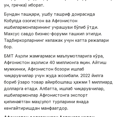
ун, гречка) иборат.
Бундан ташқари, ушбу ташриф доирасида
Кобулда Қозоғистон ва Афғонистон
ишбилармонларининг учрашуви бўлиб ўтди.
Махсус савдо бизнес-форуми ташкил этилди.
Тадбиркорларнинг келажак учун катта режалари
бор.
БМТ Аҳоли жамғармаси маълумотларига кўра,
Афғонистон аҳолиси 40 миллионга яқин. Айтиш
мумкинки, Афғонистон бозори ишлаб
чиқарувчилар учун жуда жозибали. 2022 йилга
бориб ўзаро товар айирбошлаш ҳажми 1 миллиард
долларга етади. Албатта, ишлаб чиқарувчилар,
ишбилармонлар Афғонистонга экспорт
қилинаётган маҳсулот турларини янада
кенгайтиришдан манфаатдор.