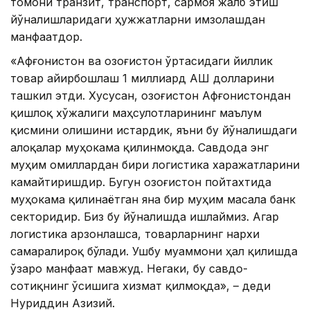
томони транзит, транспорт, сармоя жалб этиш
йўналишларидаги ҳужжатларни имзолашдан
манфаатдор.
«Афғонистон ва Қозоғистон ўртасидаги йиллик
товар айирбошлаш 1 миллиард АҚШ долларини
ташкил этди. Хусусан, Қозоғистон Афғонистондан
қишлоқ хўжалиги маҳсулотларининг маълум
қисмини олишини истардик, яъни бу йўналишдаги
алоқалар муҳокама қилинмоқда. Савдода энг
муҳим омиллардан бири логистика харажатларини
камайтиришдир. Бугун Қозоғистон пойтахтида
муҳокама қилинаётган яна бир муҳим масала банк
секторидир. Биз бу йўналишда ишлаймиз. Агар
логистика арзонлашса, товарларнинг нархи
самаралироқ бўлади. Ушбу муаммони ҳал қилишда
ўзаро манфаат мавжуд. Негаки, бу савдо-
сотиқнинг ўсишига хизмат қилмоқда», – деди
Нуриддин Азизий.