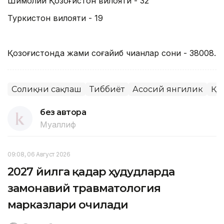
Шимолий Қозоғистон вилояти - 32
Туркистон вилояти - 19
Қозоғистонда жами соғайиб чиққанлар сони - 38008.
Соғлиқни сақлаш
Тиббиёт
Асосий янгилик
ҚР
без автора
Муаллиф
09:08, 06 Август 2026
2027 йилга қадар ҳудудларда
замонавий травматология
марказлари очилади