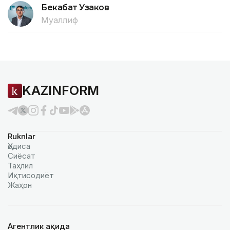
Бекабат Узаков
Муаллиф
KAZINFORM
Ruknlar
Ҳодиса
Сиёсат
Таҳлил
Иқтисодиёт
Жаҳон
Агентлик ҳақида