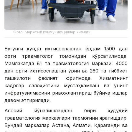
Фото: Марказий коммуникациялар хизмати
Бугунги кунда ихтисослашган ёрдам 1500 дан
ортиқ травматолог томонидан кўрсатилмоқда.
Мамлакатда 81 та травматология маркази, 4000
дан ортиқ ихтисослашган ўрин ва 260 та тиббиёт
ташкилоти фаолият юритмоқда. Хизматнинг
кадрлар салоҳиятини мустаҳкамлаш ва унинг
инфратузилмасини ривожлантириш бўйича ишлар
давом эттирилади.
Асосий йўналишлардан бири ҳудудий
травматология марказлари тармоғини яратишдир.
Бундай марказлар Астана, Алмати, Қарағанди ва