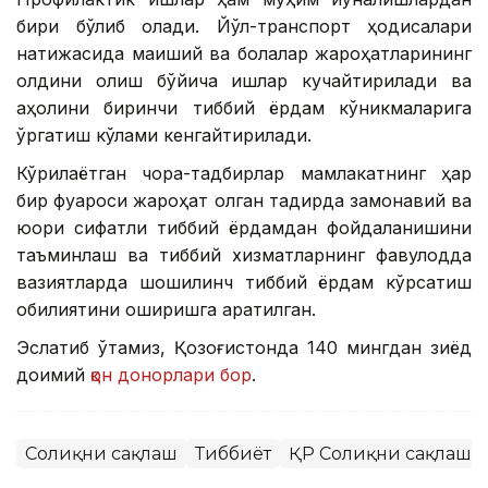
бири бўлиб қолади. Йўл-транспорт ҳодисалари
натижасида маиший ва болалар жароҳатларининг
олдини олиш бўйича ишлар кучайтирилади ва
аҳолини биринчи тиббий ёрдам кўникмаларига
ўргатиш кўлами кенгайтирилади.
Кўрилаётган чора-тадбирлар мамлакатнинг ҳар
бир фуқароси жароҳат олган тақдирда замонавий ва
юқори сифатли тиббий ёрдамдан фойдаланишини
таъминлаш ва тиббий хизматларнинг фавқулодда
вазиятларда шошилинч тиббий ёрдам кўрсатиш
қобилиятини оширишга қаратилган.
Эслатиб ўтамиз, Қозоғистонда 140 мингдан зиёд
доимий
қон донорлари бор
.
Соғлиқни сақлаш
Тиббиёт
ҚР Соғлиқни сақлаш 