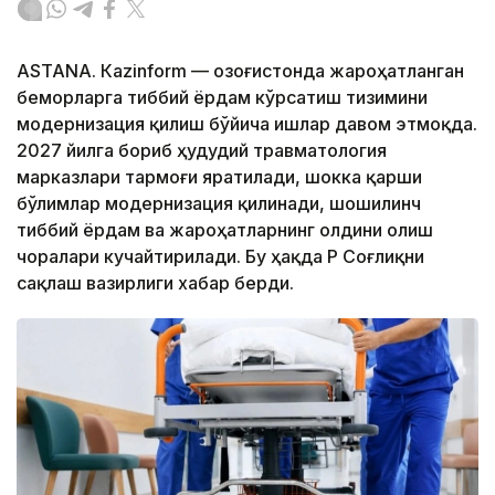
ASTANА. Кazinform — Қозоғистонда жароҳатланган
беморларга тиббий ёрдам кўрсатиш тизимини
модернизация қилиш бўйича ишлар давом этмоқда.
2027 йилга бориб ҳудудий травматология
марказлари тармоғи яратилади, шокка қарши
бўлимлар модернизация қилинади, шошилинч
тиббий ёрдам ва жароҳатларнинг олдини олиш
чоралари кучайтирилади. Бу ҳақда ҚР Соғлиқни
сақлаш вазирлиги хабар берди.