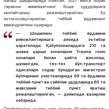
Балқаш шаҳарларида очилган. 2027 йилга бориб
тармоқни мамлакатнинг бошқа ҳудудларига
кенгайтириш режалаштирилган. Бу
ихтисослаштирилган тиббий ёрдамнинг
мавжудлигини оширади.
— Шошилинч тиббий ёрдамни
ривожлантиришга алоҳида эътибор
қаратилади. Қабулхоналардаги 210 та
шокка қарши хоналарни Trauma room
хоналари билан қайта жиҳозлаш,
шунингдек, тез-тез йўл-транспорт
ҳодисалари содир бўладиган магистрал
йўлларнинг участкаларида 69 та ёрдамчи
тиббий пункт ва сайёҳлик ҳудудларида 60 та
мавсумий тиббий пункт яратиш
режалаштирилган, — дейилади вазирлик
хабарида.
Профилактик ишлар ҳам муҳим йўналишлардан