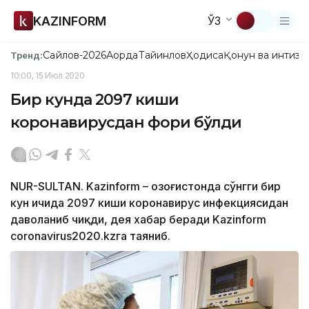
KAZINFORM
ЎЗ
Сайлов-2026
Ақорда
Тайинлов
Ҳодиса
Қонун ва интизо
Тренд:
10:00, 15 Июл 2020
Бир кунда 2097 киши
коронавирусдан фориғ бўлди
NUR-SULTAN. Kazinform – Қозоғистонда сўнгги бир
кун ичида 2097 киши коронавирус инфекциясидан
даволаниб чиқди, дея хабар беради Kazinform
coronavirus2020.kzга таяниб.