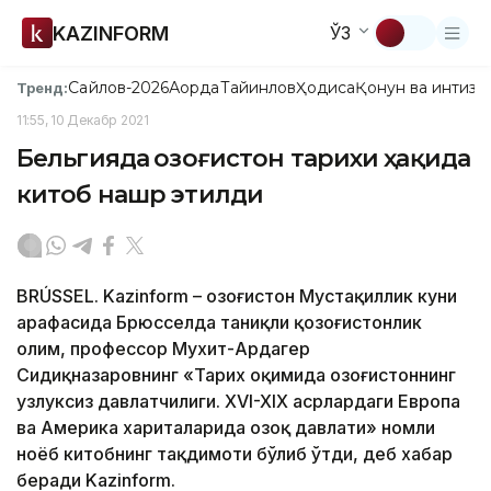
KAZINFORM
ЎЗ
Сайлов-2026
Ақорда
Тайинлов
Ҳодиса
Қонун ва интизо
Тренд:
11:55, 10 Декабр 2021
Бельгияда Қозоғистон тарихи ҳақида
китоб нашр этилди
BRÚSSEL. Kazinform – Қозоғистон Мустақиллик куни
арафасида Брюсселда таниқли қозоғистонлик
олим, профессор Мухит-Ардагер
Сидиқназаровнинг «Тарих оқимида Қозоғистоннинг
узлуксиз давлатчилиги. XVI-XIX асрлардаги Европа
ва Америка хариталарида Қозоқ давлати» номли
ноёб китобнинг тақдимоти бўлиб ўтди, деб хабар
беради Kazinform.