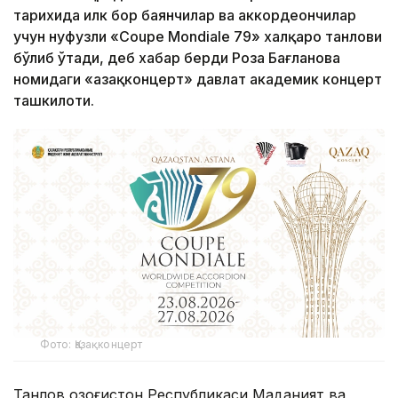
тарихида илк бор баянчилар ва аккордеончилар
учун нуфузли «Coupe Mondiale 79» халқаро танлови
бўлиб ўтади, деб хабар берди Роза Бағланова
номидаги «Қазақконцерт» давлат академик концерт
ташкилоти.
Фото: Қазақконцерт
Танлов Қозоғистон Республикаси Маданият ва