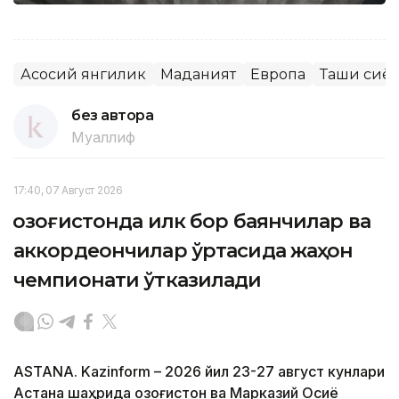
Асосий янгилик
Маданият
Европа
Ташқи сиёс
без автора
Муаллиф
17:40, 07 Август 2026
Қозоғистонда илк бор баянчилар ва
аккордеончилар ўртасида жаҳон
чемпионати ўтказилади
ASTANA. Kazinform – 2026 йил 23-27 август кунлари
Астана шаҳрида Қозоғистон ва Марказий Осиё