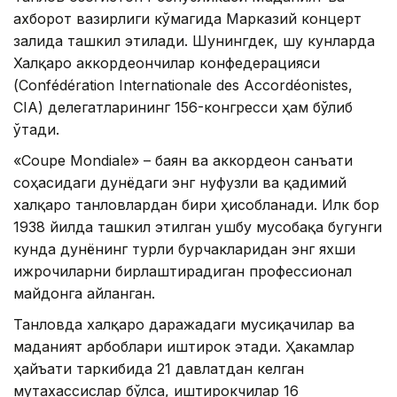
ахборот вазирлиги кўмагида Марказий концерт
залида ташкил этилади. Шунингдек, шу кунларда
Халқаро аккордеончилар конфедерацияси
(Confédération Internationale des Accordéonistes,
CIA) делегатларининг 156-конгресси ҳам бўлиб
ўтади.
«Coupe Mondiale» – баян ва аккордеон санъати
соҳасидаги дунёдаги энг нуфузли ва қадимий
халқаро танловлардан бири ҳисобланади. Илк бор
1938 йилда ташкил этилган ушбу мусобақа бугунги
кунда дунёнинг турли бурчакларидан энг яхши
ижрочиларни бирлаштирадиган профессионал
майдонга айланган.
Танловда халқаро даражадаги мусиқачилар ва
маданият арбоблари иштирок этади. Ҳакамлар
ҳайъати таркибида 21 давлатдан келган
мутахассислар бўлса, иштирокчилар 16