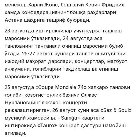
менежер Харли Жонс, бош элчи Кевин Фридрих
ҳамда конфедерациянинг бошқа раҳбарлари
Астана шаҳрига ташриф буюради.
23 августда иштирокчилар учун қуръа ташлаш
маросими ўтказилади, 24 августда эса
танловнинг тантанали очилиш маросими бўлиб
ўтади. 25-27 август кунлари танлов эшитувлари,
ижодий маҳорат дарслари, концертлар, матбуот
анжумани, ғолибларни тақдирлаш ва ёпилиш
маросими ўтказилади.
25 августда «Coupe Mondiale 74» халқаро танлови
ғолиби, қозоғистонлик баянчи Олжас
Нурлановнинг яккахон концерти
режалаштирилган. 26 август куни эса «Saz & Soul»
мусиқий жамоаси ва «Samǵa» квартети
иштирокида «Танго» концерт дастури намойиш
этилади.