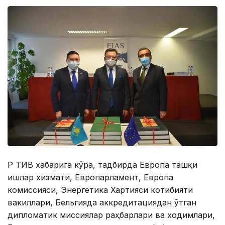
ҚР ТИВ хабарига кўра, тадбирда Европа ташқи
ишлар хизмати, Европарламент, Европа
комиссияси, Энергетика Хартияси котибияти
вакиллари, Бельгияда аккредитациядан ўтган
дипломатик миссиялар раҳбарлари ва ходимлари,