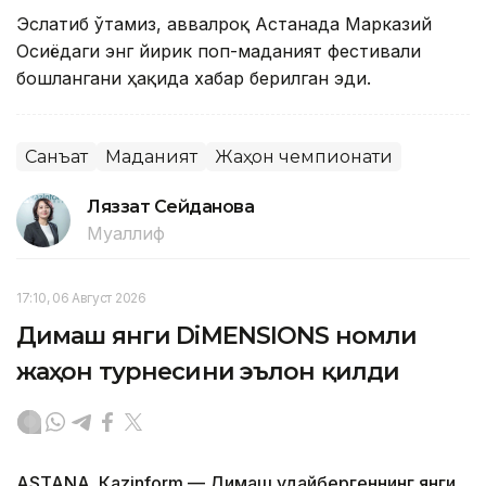
Эслатиб ўтамиз, аввалроқ Астанада Марказий
Осиёдаги энг йирик поп-маданият фестивали
бошлангани ҳақида хабар берилган эди.
Санъат
Маданият
Жаҳон чемпионати
Ляззат Сейданова
Муаллиф
17:10, 06 Август 2026
Димаш янги DiMENSIONS номли
жаҳон турнесини эълон қилди
ASTANА. Кazinform — Димаш Қудайбергеннинг янги