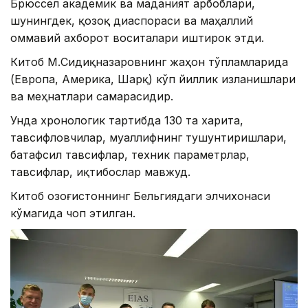
Брюссел академик ва маданият арбоблари,
шунингдек, қозоқ диаспораси ва маҳаллий
оммавий ахборот воситалари иштирок этди.
Китоб М.Сидиқназаровнинг жаҳон тўпламларида
(Европа, Америка, Шарқ) кўп йиллик изланишлари
ва меҳнатлари самарасидир.
Унда хронологик тартибда 130 та харита,
тавсифловчилар, муаллифнинг тушунтиришлари,
батафсил тавсифлар, техник параметрлар,
тавсифлар, иқтибослар мавжуд.
Китоб Қозоғистоннинг Бельгиядаги элчихонаси
кўмагида чоп этилган.