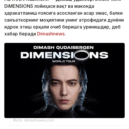
DiMENSIONS лойиҳаси вақт ва маконда
ҳаракатланиш ғоясига асосланган асар эмас, балки
санъаткорнинг моҳиятини унинг атрофидаги дунёни
идрок этиш орқали очиб беришга уринишдир, деб
хабар беради
Dimashnews
.
Фото: dimashnews.com