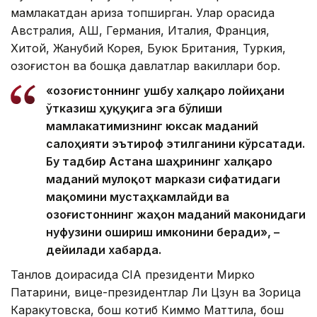
мамлакатдан ариза топширган. Улар орасида
Австралия, АҚШ, Германия, Италия, Франция,
Хитой, Жанубий Корея, Буюк Британия, Туркия,
Қозоғистон ва бошқа давлатлар вакиллари бор.
«Қозоғистоннинг ушбу халқаро лойиҳани
ўтказиш ҳуқуқига эга бўлиши
мамлакатимизнинг юксак маданий
салоҳияти эътироф этилганини кўрсатади.
Бу тадбир Астана шаҳрининг халқаро
маданий мулоқот маркази сифатидаги
мақомини мустаҳкамлайди ва
Қозоғистоннинг жаҳон маданий маконидаги
нуфузини ошириш имконини беради», –
дейилади хабарда.
Танлов доирасида CIA президенти Мирко
Патарини, вице-президентлар Ли Цзун ва Зорица
Каракутовска, бош котиб Киммо Маттила, бош