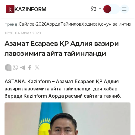
KAZINFORM
ЎЗ
Сайлов-2026
Ақорда
Тайинлов
Ҳодиса
Қонун ва интизо
Тренд:
13:28, 04 Апрел 2023
Азамат Есқараев ҚР Адлия вазири
лавозимига қайта тайинланди
ASTANA. Kazinform – Азамат Есқараев ҚР Адлия
вазири лавозимига қайта тайинланди, дея хабар
беради Kazinform Ақорда расмий сайтига таяниб.