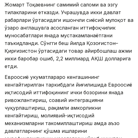
Жомарт Тоқаевнинг самимий саломи ва эзгу
тилакларини етказди. Учрашувда икки давлат
раҳбарлари ўртасидаги ишончли сиёсий мулоқот ва
ўзаро англашувга асосланган иттифоқчилик
муносабатлари янада мустаҳкамланаётгани
таъкидланди. Сўнгги беш йилда Қозоғистон–
Қирғизистон ўртасидаги товар айирбошлаш ҳажми
икки баробар ошиб, 2,2 миллиард АҚШ долларига
етди.
Евроосиё ҳукуматлараро кенгашининг
кенгайтирилган таркибдаги йиғилишида Евроосиё
иқтисодий иттифоқининг ички бозорини янада
ривожлантириш, соҳавий интеграцияни
чуқурлаштириш, рақамли ҳамкорликни
кенгайтириш, молиявий-иқтисодий
механизмларни такомиллаштириш ҳамда аъзо
давлатларнинг қўшма ишларини