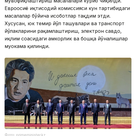
мувофиқлаштириш масалалари кўриб чиқилди.
Евроосиё иқтисодий комиссияси кун тартибидаги
масалалар бўйича ҳисоботлар тақдим этди.
Хусусан, юк темир йўл ташувлари ва транспорт
йўлакларини рақамлаштириш, электрон савдо,
иқлим соҳасидаги ҳамкорлик ва бошқа йўналишлар
муҳокама қилинди.
Фото: primeminister.kz