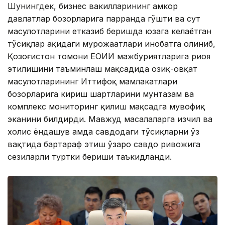
Шунингдек, бизнес вакилларининг ҳамкор
давлатлар бозорларига парранда гўшти ва сут
маҳсулотларини етказиб беришда юзага келаётган
тўсиқлар ҳақидаги мурожаатлари инобатга олиниб,
Қозоғистон томони ЕОИИ мажбуриятларига риоя
этилишини таъминлаш мақсадида озиқ-овқат
маҳсулотларининг Иттифоқ мамлакатлари
бозорларига кириш шартларини мунтазам ва
комплекс мониторинг қилиш мақсадга мувофиқ
эканини билдирди. Мавжуд масалаларга изчил ва
холис ёндашув ҳамда савдодаги тўсиқларни ўз
вақтида бартараф этиш ўзаро савдо ривожига
сезиларли туртки бериши таъкидланди.