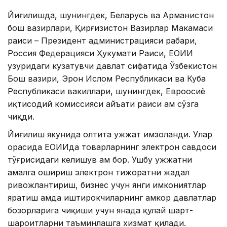
Йиғилишда, шунингдек, Беларусь ва Арманистон
бош вазирлари, Қирғизистон Вазирлар Маҳкамаси
раиси – Президент администрацияси раҳбари,
Россия Федерацияси Ҳукумати Раиси, ЕОИИ
ҳузуридаги кузатувчи давлат сифатида Ўзбекистон
Бош вазири, Эрон Ислом Республикаси ва Куба
Республикаси вакиллари, шунингдек, Евроосиё
иқтисодий комиссияси ҳайъати раиси ҳам сўзга
чиқди.
Йиғилиш якунида олтита ҳужжат имзоланди. Улар
орасида ЕОИИда товарларнинг электрон савдоси
тўғрисидаги келишув ҳам бор. Ушбу ҳужжатни
амалга ошириш электрон тижоратни жадал
ривожлантириш, бизнес учун янги имкониятлар
яратиш ҳамда иштирокчиларнинг ҳамкор давлатлар
бозорларига чиқиши учун янада қулай шарт-
шароитларни таъминлашга хизмат қилади.