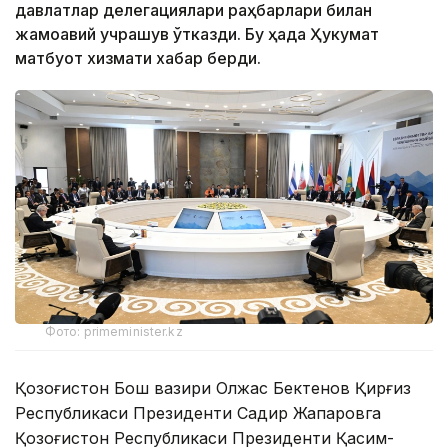
давлатлар делегациялари раҳбарлари билан
жамоавий учрашув ўтказди. Бу ҳақда Ҳукумат
матбуот хизмати хабар берди.
Фото: primeminister.kz
Қозоғистон Бош вазири Олжас Бектенов Қирғиз
Республикаси Президенти Садир Жапаровга
Қозоғистон Республикаси Президенти Қасим-