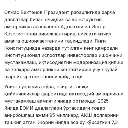
Олжас Бектенов Президент раҳбарлигида барча
давлатлар билан очиқлик ва конструктив
ҳамкорликка асосланган Адолатли ва Илғор
Қозоғистонни ривожлантириш сиёсати изчил
амалга оширилаётганини таъкидлади. Янги
Конституцияда назарда тутилган кенг қамровли
институционал ислоҳотлар инвесторлар ишончини
мустаҳкамлаш, иқтисодиётни модернизация қилиш
ва халқаро ҳамкорликни кенгайтириш учун қулай
шароит яратаётганини қайд этди.
Унинг сўзларига кўра, ҳозирги ташқи
қийинчиликлар шароитида иқтисодий ҳамкорликни
мустаҳкамлаш аҳамияти янада ортмоқда. 2025
йилда ЕОИИ давлатлари ўртасидаги товар
айирбошлаш ҳажми 95 миллиард АҚШ долларини
ташкил этган. Жорий йилда эса бу кўрсаткич 7,3