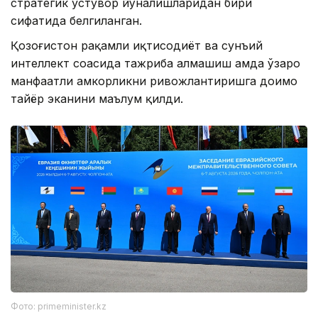
стратегик устувор йўналишларидан бири
сифатида белгиланган.
Қозоғистон рақамли иқтисодиёт ва сунъий
интеллект соҳасида тажриба алмашиш ҳамда ўзаро
манфаатли ҳамкорликни ривожлантиришга доимо
тайёр эканини маълум қилди.
Фото: primeminister.kz