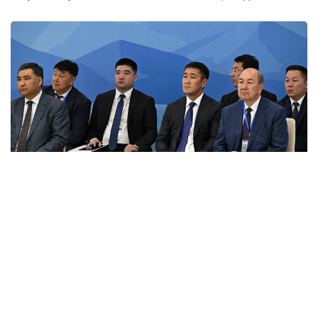
Фото: primeminister.kz
Шунингдек, Иттифоққа аъзо давлатларда илмий
унвонлар тўғрисидаги ҳужжатларни ўзаро тан
олиш ҳақидаги келишув ва ҳамкорликни янада
ривожлантиришга қаратилган бир қатор қарорлар
қабул қилинди.