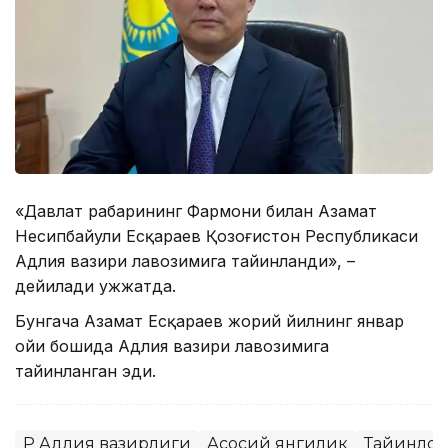
«Давлат раҳбарининг Фармони билан Азамат
Несипбайули Есқараев Қозоғистон Республикаси
Адлия вазири лавозимига тайинланди», –
дейилади ҳужжатда.
Бунгача Азамат Есқараев жорий йилнинг январ
ойи бошида Адлия вазири лавозимига
тайинланган эди.
ҚР Адлия вазирлиги
Асосий янгилик
Тайинлов