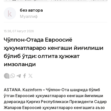
без автора
Муаллиф
15:38, 07 Август 2026
Чўлпон-Отада Евроосиё
ҳукуматлараро кенгаши йиғилиши
бўлиб ўтди: олтита ҳужжат
имзоланди
ASTANA. Kazinform
–
Чўлпон-Ота шаҳрида бўлиб
ўтган Евроосиё ҳукуматлараро кенгаши йиғилиши
доирасида Қирғиз Республикаси Президенти Садир
Жапаров Евроосиё ҳукуматлараро кенгашига аъзо