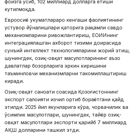
фоизга ўсиб, 102 миллиард долларга етиши
кутилмоқда.
Евроосиё ҳукуматлараро кенгаши фаолиятининг
устувор йўналишлари қаторига рақамли савдо
механизмларини ривожлантириш, ЕОИИнинг
интеграциялашган ахборот тизими доирасида
сунъий интеллект технологияларини жорий этиш,
шунингдек, озиқ-овқат маҳсулотларининг аъзо
давлатлар бозорларига эркин киришини
таъминловчи механизмларни такомиллаштириш
киради.
Озиқ-овқат саноати соҳасида Қозоғистоннинг
экспорт салоҳияти изчил ортиб бораётгани қайд
этилди. 2025 йил якунларига кўра, чорвачилик ва
ўсимлик маҳсулотлари, шунингдек, тайёр озиқ-
овқат маҳсулотлари экспорти қарийб 7 миллиард
АҚШ долларини ташкил этди.