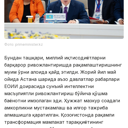
Фото: primeminister.kz
Бундан ташқари, миллий иқтисодиётларни
барқарор ривожлантиришда рақамлаштиришнинг
муҳим ўрни алоҳида қайд этилди. Жорий йил май
ойида Астана шаҳрида аъзо давлатлар раҳбарлари
ЕОИИ доирасида сунъий интеллектни
масъулиятли ривожлантириш бўйича қўшма
баёнотни имзолаган эди. Ҳужжат мазкур соҳадаги
ҳамкорликни мустаҳкамлаш ва илғор тажриба
алмашишга қаратилган. Қозоғистонда рақамли
трансформация мамлакат тараққиётининг