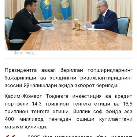
Фото: Ақорда
Президентга аввал берилган топшириқларнинг
бажарилиши ва холдингни ривожлантиришнинг
асосий йўналишлари ҳақида ахборот берилди.
Қасим-Жомарт Тоқаевга инвестиция ва кредит
портфели 14,3 триллион тенгега етиши ва 16,5
триллион тенгега етиши, йиллик соф фойда эса
400 миллиард тенгедан ошиши кутилаётгани
маълум қилинди.