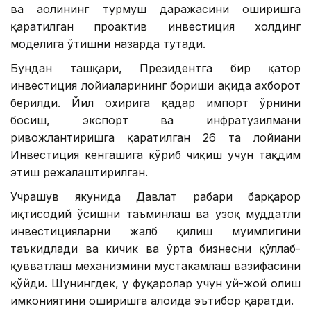
ва аҳолининг турмуш даражасини оширишга
қаратилган проактив инвестиция холдинг
моделига ўтишни назарда тутади.
Бундан ташқари, Президентга бир қатор
инвестиция лойиҳаларининг бориши ҳақида ахборот
берилди. Йил охирига қадар импорт ўрнини
босиш, экспорт ва инфратузилмани
ривожлантиришга қаратилган 26 та лойиҳани
Инвестиция кенгашига кўриб чиқиш учун тақдим
этиш режалаштирилган.
Учрашув якунида Давлат раҳбари барқарор
иқтисодий ўсишни таъминлаш ва узоқ муддатли
инвестицияларни жалб қилиш муҳимлигини
таъкидлади ва кичик ва ўрта бизнесни қўллаб-
қувватлаш механизмини мустаҳкамлаш вазифасини
қўйди. Шунингдек, у фуқаролар учун уй-жой олиш
имкониятини оширишга алоҳида эътибор қаратди.