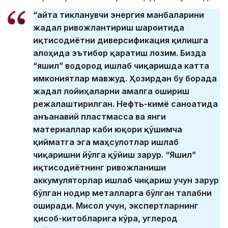
“Қайта тикланувчи энергия манбаларини
жадал ривожлантириш шароитида
иқтисодиётни диверсификация қилишга
алоҳида эътибор қаратиш лозим. Бизда
“яшил” водород ишлаб чиқаришда катта
имкониятлар мавжуд. Ҳозирдан бу борада
жадал лойиҳаларни амалга ошириш
режалаштирилган. Нефть-кимё саноатида
анъанавий пластмасса ва янги
материаллар каби юқори қўшимча
қийматга эга маҳсулотлар ишлаб
чиқаришни йўлга қўйиш зарур. “Яшил”
иқтисодиётнинг ривожланиши
аккумуляторлар ишлаб чиқариш учун зарур
бўлган нодир металларга бўлган талабни
оширади. Мисол учун, экспертларнинг
ҳисоб-китобларига кўра, углерод