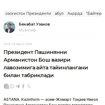
Қозоғистон Президенти
Қабул
Ақорда
"Байтере
Бекабат Узаков
Муаллиф
18:05, 04 Август 2026
Президент Пашинянни
Арманистон Бош вазири
лавозимига қайта тайинлангани
билан табриклади
ASTANА. Кazinform — Қасим-Жомарт Тоқаев Никол