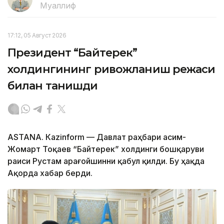
Муаллиф
17:12, 05 Август 2026
Президент “Байтерек”
холдингининг ривожланиш режаси
билан танишди
ASTANА. Каzinform — Давлат раҳбари Қасим-
Жомарт Тоқаев “Байтерек” холдинги бошқаруви
раиси Рустам Қарағойшинни қабул қилди. Бу ҳақда
Ақорда хабар берди.