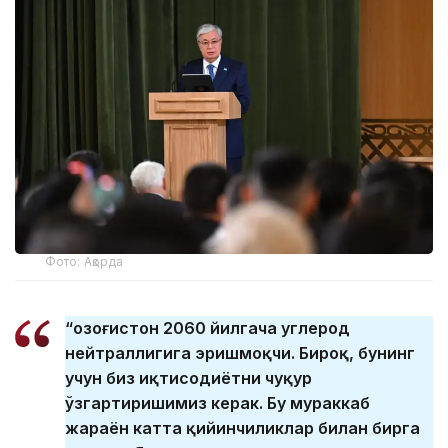
Фото: Ақорда
“Қозоғистон 2060 йилгача углерод
нейтраллигига эришмоқчи. Бироқ, бунинг
учун биз иқтисодиётни чуқур
ўзгартиришимиз керак. Бу мураккаб
жараён катта қийинчиликлар билан бирга