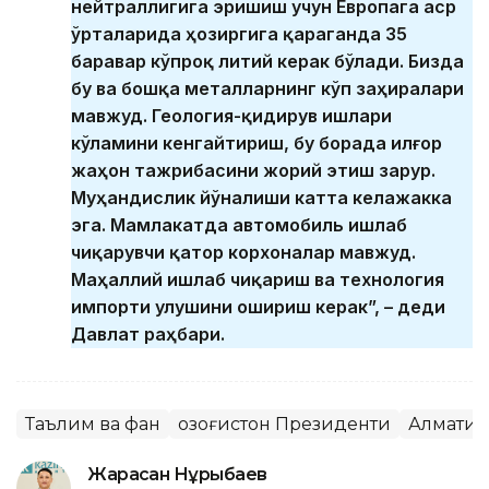
нейтраллигига эришиш учун Европага аср
ўрталарида ҳозиргига қараганда 35
баравар кўпроқ литий керак бўлади. Бизда
бу ва бошқа металларнинг кўп заҳиралари
мавжуд. Геология-қидирув ишлари
кўламини кенгайтириш, бу борада илғор
жаҳон тажрибасини жорий этиш зарур.
Муҳандислик йўналиши катта келажакка
эга. Мамлакатда автомобиль ишлаб
чиқарувчи қатор корхоналар мавжуд.
Маҳаллий ишлаб чиқариш ва технология
импорти улушини ошириш керак”, – деди
Давлат раҳбари.
Таълим ва фан
Қозоғистон Президенти
Алмати
Жарасқан Нұрыбаев