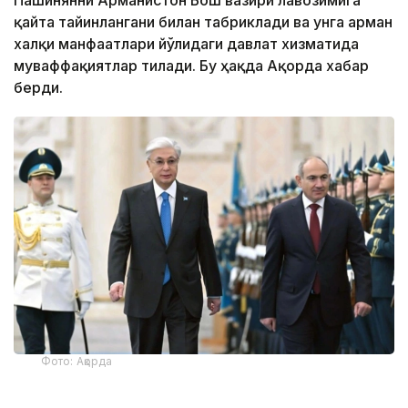
Пашинянни Арманистон Бош вазири лавозимига
қайта тайинлангани билан табриклади ва унга арман
халқи манфаатлари йўлидаги давлат хизматида
муваффақиятлар тилади. Бу ҳақда Ақорда хабар
берди.
Фото: Ақорда