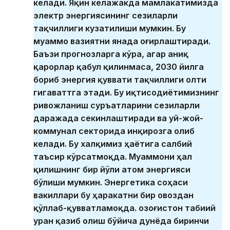
келади. Яқин келажакда мамлакатимизда
электр энергиясининг сезиларли
тақчиллиги кузатилиши мумкин. Бу
муаммо вазиятни янада оғирлаштиради.
Баъзи прогнозларга кўра, агар аниқ
қарорлар қабул қилинмаса, 2030 йилга
бориб энергия қуввати тақчиллиги олти
гигаваттга этади. Бу иқтисодиётимизнинг
ривожланиш суръатларини сезиларли
даражада секинлаштиради ва уй-жой-
коммунал секторида инқирозга олиб
келади. Бу халқимиз ҳаётига салбий
таъсир кўрсатмоқда. Муаммони ҳал
қилишнинг бир йўли атом энергияси
бўлиши мумкин. Энергетика соҳаси
вакиллари бу ҳаракатни бир овоздан
қўллаб-қувватламоқда. Қозоғистон табиий
уран қазиб олиш бўйича дунёда биринчи