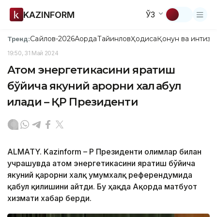
KAZINFORM
ЎЗ
Сайлов-2026
Ақорда
Тайинлов
Ҳодиса
Қонун ва интизо
Тренд:
19:50, 31 Май 2024
Атом энергетикасини яратиш
бўйича якуний қарорни халқ қабул
қилади – ҚР Президенти
ALMATY. Kazinform – ҚР Президенти олимлар билан
учрашувда атом энергетикасини яратиш бўйича
якуний қарорни халқ умумхалқ референдумида
қабул қилишини айтди. Бу ҳақда Ақорда матбуот
хизмати хабар берди.