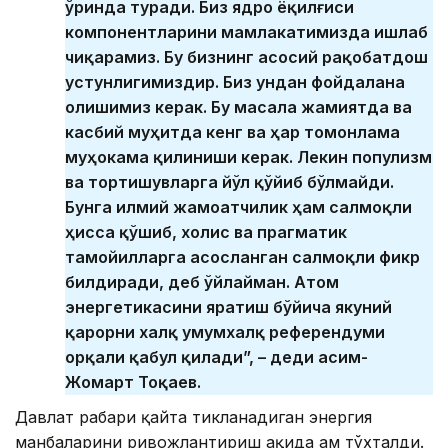
ўринда туради. Биз ядро ёқилғиси
компонентларини мамлакатимизда ишлаб
чиқарамиз. Бу бизнинг асосий рақобатдош
устунлигимиздир. Биз ундан фойдалана
олишимиз керак. Бу масала жамиятда ва
касбий муҳитда кенг ва ҳар томонлама
муҳокама қилиниши керак. Лекин популизм
ва тортишувларга йўл қўйиб бўлмайди.
Бунга илмий жамоатчилик ҳам салмоқли
ҳисса қўшиб, холис ва прагматик
тамойилларга асосланган салмоқли фикр
билдиради, деб ўйлайман. Атом
энергетикасини яратиш бўйича якуний
қарорни халқ умумхалқ референдуми
орқали қабул қилади”, – деди Қасим-
Жомарт Тоқаев.
Давлат раҳбари қайта тикланадиган энергия
манбаларини ривожлантириш ҳақида ҳам тўхталди.