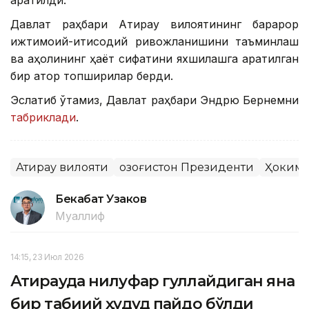
Давлат раҳбари Атирау вилоятининг барқарор
ижтимоий-иқтисодий ривожланишини таъминлаш
ва аҳолининг ҳаёт сифатини яхшилашга қаратилган
бир қатор топшириқлар берди.
Эслатиб ўтамиз, Давлат раҳбари Эндрю Бернемни
табриклади
.
Атирау вилояти
Қозоғистон Президенти
Ҳоким
Бекабат Узаков
Муаллиф
14:15, 23 Июл 2026
Атирауда нилуфар гуллайдиган яна
бир табиий ҳудуд пайдо бўлди