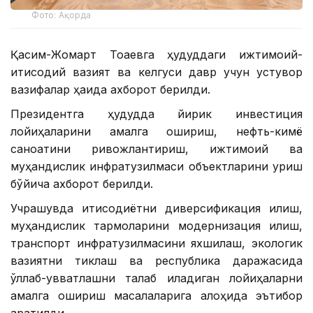
Фото: Ақорда
Қасим-Жомарт Тоқаевга ҳудуддаги ижтимоий-
иқтисодий вазият ва келгуси давр учун устувор
вазифалар ҳақида ахборот берилди.
Президентга ҳудудда йирик инвестиция
лойиҳаларини амалга ошириш, нефть-кимё
саноатини ривожлантириш, ижтимоий ва
муҳандислик инфратузилмаси объектларини қуриш
бўйича ахборот берилди.
Учрашувда иқтисодиётни диверсификация қилиш,
муҳандислик тармоқларини модернизация қилиш,
транспорт инфратузилмасини яхшилаш, экологик
вазиятни тиклаш ва республика даражасида
қўллаб-қувватлашни талаб қиладиган лойиҳаларни
амалга ошириш масалаларига алоҳида эътибор
қаратилди.