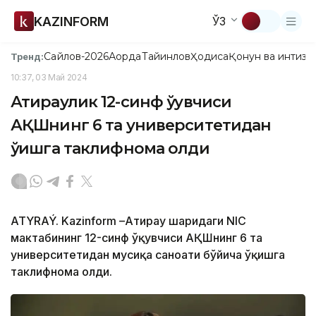
KAZINFORM
ЎЗ
Сайлов-2026
Ақорда
Тайинлов
Ҳодиса
Қонун ва интизо
Тренд:
10:37, 03 Май 2024
Атираулик 12-синф ўқувчиси
АҚШнинг 6 та университетидан
ўқишга таклифнома олди
ATYRAÝ. Kazinform –Атирау шаҳридаги NIC
мактабининг 12-синф ўқувчиси АҚШнинг 6 та
университетидан мусиқа саноати бўйича ўқишга
таклифнома олди.