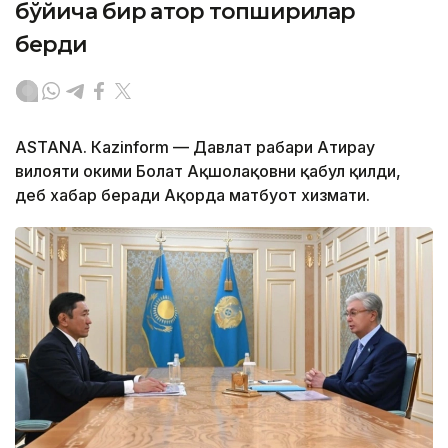
бўйича бир қатор топшириқлар
берди
ASTANА. Кazinform — Давлат раҳбари Атирау
вилояти ҳокими Болат Ақшолақовни қабул қилди,
деб хабар беради Ақорда матбуот хизмати.