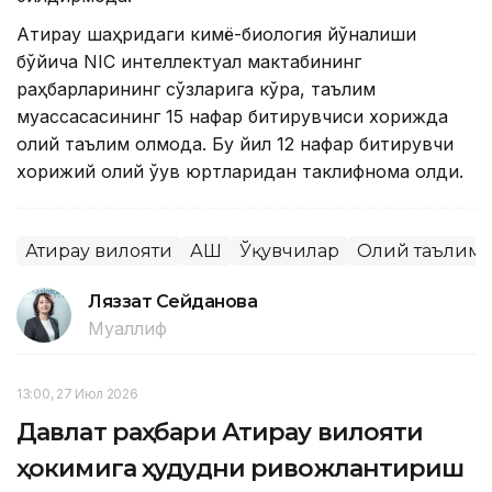
Атирау шаҳридаги кимё-биология йўналиши
бўйича NIC интеллектуал мактабининг
раҳбарларининг сўзларига кўра, таълим
муассасасининг 15 нафар битирувчиси хорижда
олий таълим олмоқда. Бу йил 12 нафар битирувчи
хорижий олий ўқув юртларидан таклифнома олди.
Атирау вилояти
АҚШ
Ўқувчилар
Олий таълим 
Ляззат Сейданова
Муаллиф
13:00, 27 Июл 2026
Давлат раҳбари Атирау вилояти
ҳокимига ҳудудни ривожлантириш