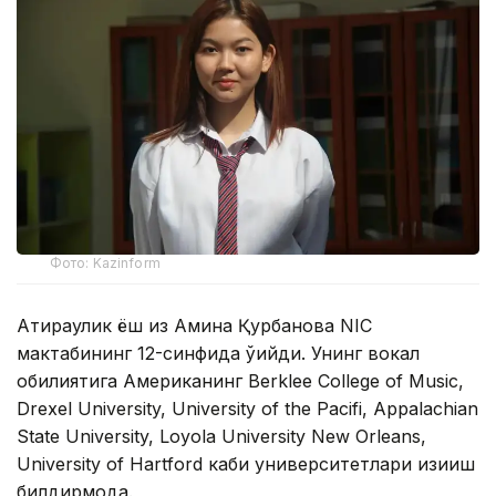
Фото: Kazinform
Атираулик ёш қиз Амина Қурбанова NIC
мактабининг 12-синфида ўқийди. Унинг вокал
қобилиятига Американинг Berklee College of Music,
Drexel University, University of the Pacifi, Appalachian
State University, Loyola University New Orleans,
University of Hartford каби университетлари қизиқиш
билдирмоқда.