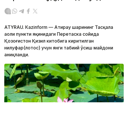
АТYRAU. Кazinform — Атирау шаҳрининг Тасқала
аҳоли пункти яқинидаги Перетаска сойида
Қозоғистон Қизил китобига киритилган
нилуфар(лотос) учун янги табиий ўсиш майдони
аниқланди.