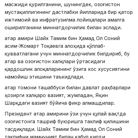
масжиди қурилганини, шунингдек, Қозоғистон
мустақиллигининг дастлабки йилларида бир қатор
ижтимоий ва инфратузилма лойиҳалари амалга
оширилганини миннатдорчилик билан эслади.
Қатар амири Шайх Тамим бин Ҳамад Ол Соний
Қасим-Жомарт Тоқаевга алоҳида қўллаб-
қувватлагани учун миннатдорчилик билдириб, бу
Қатар ва Қозоғистон халқлари ўртасидаги
қардошлик алоқаларининг ўзига хос хусусиятини
намойиш этишини таъкидлади.
Қатар томони ташаббуси билан давлат раҳбарлари
ҳозирги халқаро вазият, жумладан, Яқин
Шарқдаги вазият бўйича фикр алмашдилар.
Президент Қатар амирини ўзи учун қулай вақтда
Қозоғистонга ташриф буюришга таклиф қилишини
тасдиқлади. Шайх Тамим бин Ҳамад Ол Соний
таклифни мамнуният билан қабул қилди.