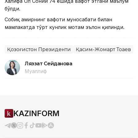
Халифа Ол Соний 74 ёшида вафот этгани маълум
бўлди.
Собиқ амирнинг вафоти муносабати билан
мамлакатда тўрт кунлик мотам эълон қилинди.
Қозоғистон Президенти
Қасим-Жомарт Тоқаев
Ляззат Сейданова
Муаллиф
KAZINFORM