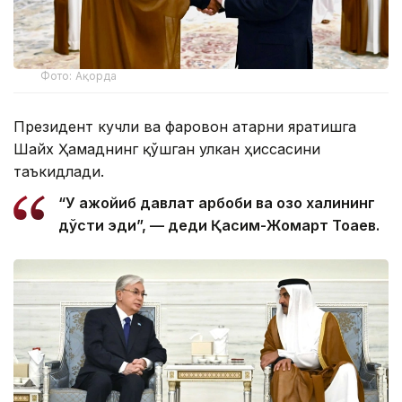
Фото: Ақорда
Президент кучли ва фаровон Қатарни яратишга
Шайх Ҳамаднинг қўшган улкан ҳиссасини
таъкидлади.
“У ажойиб давлат арбоби ва қозоқ халқининг
дўсти эди”, — деди Қасим-Жомарт Тоқаев.