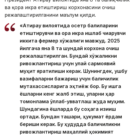
ва қора икра етиштириш корхонасини очиш
режалаштирилганини маълум қилди.
«Атирау вилоятида осетр балиқларини
етиштирувчи ва қора икра ишлаб чиқарувчи
иккита фермер хўжалиги мавжуд. 2025
йилгача яна 8 та шундай корхона очиш
режалаштирилган. Бундай хўжаликни
ривожлантириш учун қулай сармоявий
муҳит яратилиши керак. Шунингдек, ушбу
вазифаларни бажариш учун балиқчилик
мутахассисларига эҳтиёж бор. Бу ишга
ёшларни кенг жалб этиш, уларни ҳар
томонлама қўллаб-қувватлаш жуда муҳим.
Шундагина ёшларда бу соҳага қизиқиш
ортади. Бундан ташқари, ҳукумат ёрдам
бериши керак. Бу ҳудудда балиқчиликни
ривожлантириш маҳаллий ҳокимият