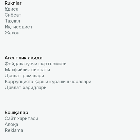
Ruknlar
Ҳодиса
Сиёсат
Таҳлил
Иқтисодиёт
Жаҳон
Агентлик ҳақида
Фойдаланувчи шартномаси
Махфийлик сиёсати
Давлат рамзлари
Коррупцияга қарши курашиш чоралари
Давлат харидлари
Бошқалар
Сайт харитаси
Алоқа
Reklamа