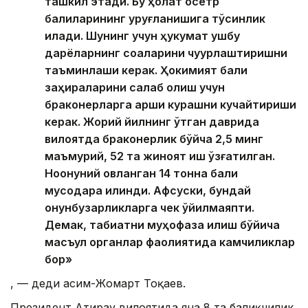
ташкил этади. Бу ҳолат осетр
балиқларининг уруғланишига тўсқинлик
қилади. Шунинг учун ҳукумат ушбу
дарёларнинг соқаларини чуқурлаштиришни
таъминлаши керак. Ҳокимият балиқ
заҳираларини сақлаб қолиш учун
браконерларга қарши курашни кучайтириши
керак. Жорий йилнинг ўтган даврида
вилоятда браконерлик бўйча 2,5 минг
маъмурий, 52 та жиноят иш қўзғатилган.
Ноқонуний овланган 14 тонна балиқ
мусодара қилинди. Афсуски, бундай
қонунбузарликларга чек қўйилмаяпти.
Демак, табиатни муҳофаза қилиш бўйича
масъул органлар фаолиятида камчиликлар
бор»
, — деди Қасим-Жомарт Тоқаев.
Президент Атирау вилоятида яна 8 та балиқчилик