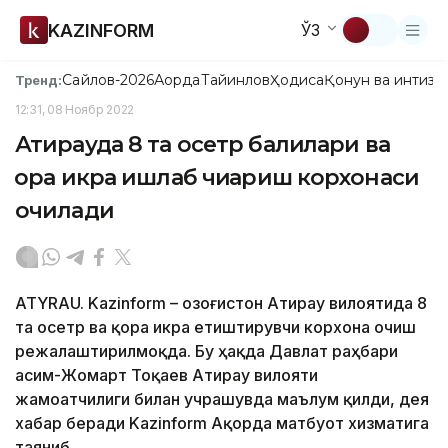
KAZINFORM
ЎЗ
Сайлов-2026
Ақорда
Тайинлов
Ҳодиса
Қонун ва интизо
Тренд:
12:31, 08 Ноябр 2022
Атирауда 8 та осетр балиқлари ва
қора икра ишлаб чиқариш корхонаси
очилади
ATYRAU. Kazinform – Қозоғистон Атирау вилоятида 8
та осетр ва қора икра етиштирувчи корхона очиш
режалаштирилмоқда. Бу ҳақда Давлат раҳбари
Қасим-Жомарт Тоқаев Атирау вилояти
жамоатчилиги билан учрашувда маълум қилди, дея
хабар беради Kazinform Ақорда матбуот хизматига
таяниб.