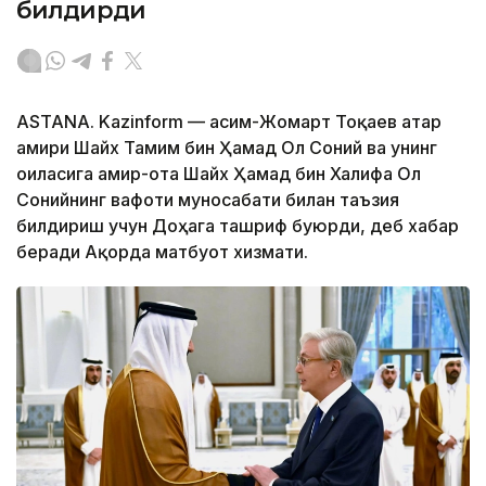
билдирди
ASTANA. Kazinform — Қасим-Жомарт Тоқаев Қатар
амири Шайх Тамим бин Ҳамад Ол Соний ва унинг
оиласига амир-ота Шайх Ҳамад бин Халифа Ол
Сонийнинг вафоти муносабати билан таъзия
билдириш учун Доҳага ташриф буюрди, деб хабар
беради Ақорда матбуот хизмати.