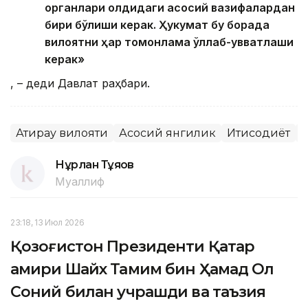
органлари олдидаги асосий вазифалардан
бири бўлиши керак. Ҳукумат бу борада
вилоятни ҳар томонлама қўллаб-қувватлаши
керак»
, – деди Давлат раҳбари.
Атирау вилояти
Асосий янгилик
Иқтисодиёт
Қ
Нұрлан Тұяқов
Муаллиф
23:18, 13 Июл 2026
Қозоғистон Президенти Қатар
амири Шайх Тамим бин Ҳамад Ол
Соний билан учрашди ва таъзия