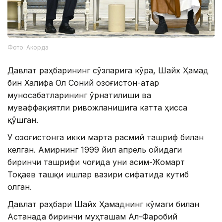
Фото: Акорда
Давлат раҳбарининг сўзларига кўра, Шайх Ҳамад
бин Халифа Ол Соний Қозоғистон-Қатар
муносабатларининг ўрнатилиши ва
муваффақиятли ривожланишига катта ҳисса
қўшган.
У Қозоғистонга икки марта расмий ташриф билан
келган. Амирнинг 1999 йил апрель ойидаги
биринчи ташрифи чоғида уни Қасим-Жомарт
Тоқаев ташқи ишлар вазири сифатида кутиб
олган.
Давлат раҳбари Шайх Ҳамаднинг кўмаги билан
Астанада биринчи муҳташам Ал-Фаробий