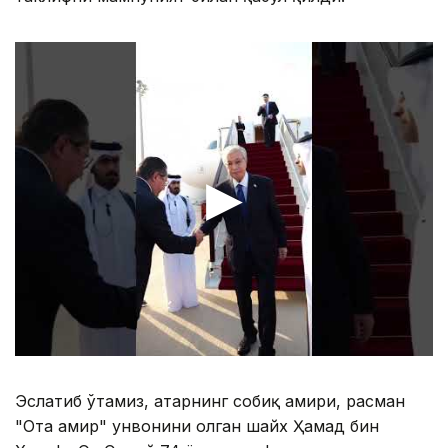
Эслатиб ўтамиз, Қатарнинг собиқ амири, расман
"Ота амир" унвонини олган шайх Ҳамад бин