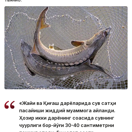
«Жайиқ ва Қиғаш дарёларида сув сатҳи
пасайиши жиддий муаммога айланди.
Ҳозир икки дарёнинг соқасида сувнинг
чуқурлиги бор-йўғи 30-40 сантиметрни