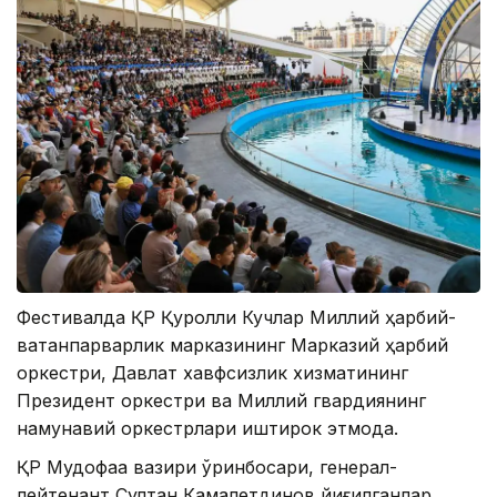
Фестивалда ҚР Қуролли Кучлар Миллий ҳарбий-
ватанпарварлик марказининг Марказий ҳарбий
оркестри, Давлат хавфсизлик хизматининг
Президент оркестри ва Миллий гвардиянинг
намунавий оркестрлари иштирок этмоқда.
ҚР Мудофаа вазири ўринбосари, генерал-
лейтенант Султан Камалетдинов йиғилганлар