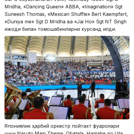
Mridha, «Dancing Queen» ABBA, «Imagination» Sgt
Suneesh Thomas, «Mexican Shuffle» Bert Kaempfert,
«Duniya me» Sgt D Mridha ва «Jai Ho» Sgt NT Singh
ижоди билан томошабинларни хурсанд қилди.
Япониялик ҳарбий оркестр пойтахт фуқаролари
учун Naruto Main Theme, Obatala, Hamabe no Uta