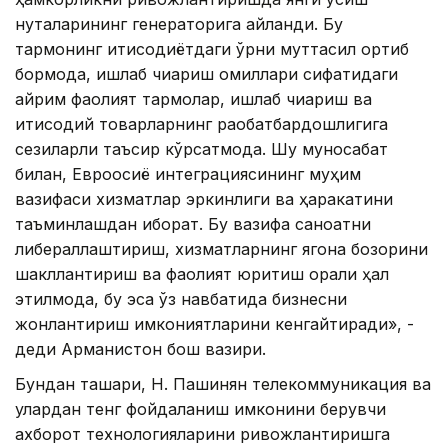
нуқталарининг генераторига айланди. Бу
тармоқнинг иқтисодиётдаги ўрни муттасил ортиб
бормоқда, ишлаб чиқариш омиллари сифатидаги
айрим фаолият тармоқлар, ишлаб чиқариш ва
иқтисодий товарларнинг рақобатбардошлигига
сезиларли таъсир кўрсатмоқда. Шу муносабат
билан, Евроосиё интеграциясининг муҳим
вазифаси хизматлар эркинлиги ва ҳаракатини
таъминлашдан иборат. Бу вазифа саноатни
либераллаштириш, хизматларнинг ягона бозорини
шакллантириш ва фаолият юритиш орқали ҳал
этилмоқда, бу эса ўз навбатида бизнесни
жонлантириш имкониятларини кенгайтиради», -
деди Арманистон бош вазири.
Бундан ташқари, Н. Пашинян телекоммуникация ва
улардан тенг фойдаланиш имконини берувчи
ахборот технологияларини ривожлантиришга