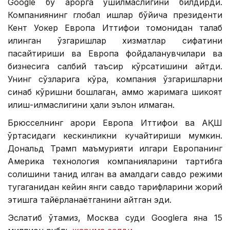
Google бу қарорга қўшилмаслигини билдирди.
Компаниянинг глобал ишлар бўйича президенти
Кент Уокер Европа Иттифоқи томонидан талаб
қилинган ўзгаришлар хизматлар сифатини
пасайтириши ва Европа фойдаланувчилари ва
бизнесига салбий таъсир кўрсатишини айтди.
Унинг сўзларига кўра, компания ўзгаришларни
синаб кўришни бошлаган, аммо жаримага шикоят
қилиш-қилмаслигини ҳали эълон қилмаган.
Брюсселнинг қарори Европа Иттифоқи ва АҚШ
ўртасидаги кескинликни кучайтириши мумкин.
Дональд Трамп маъмурияти илгари Европанинг
Америка технология компанияларини тартибга
солишини танқид қилган ва амалдаги савдо режими
тугаганидан кейин янги савдо тарифларини жорий
этишга тайёрланаётганини айтган эди.
Эслатиб ўтамиз, Москва суди Googleга яна 15