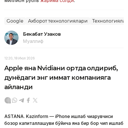
миллион рубль
жарима солди
.
Google
Ахборот технологиялари
Технологияла
Бекабат Узаков
Муаллиф
12:20, 18 Июл 2026
Apple яна Nvidiaни ортда қолдириб,
дунёдаги энг қиммат компанияга
айланди
ASTANA. Kazinform — iPhone ишлаб чиқарувчиси
бозор капиталлашуви бўйича яна бир бор чип ишлаб