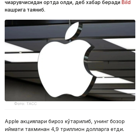
чиқарувчисидан ортда қолди, деб хабар беради
Bild
нашрига таяниб.
Фото: ТАСС
Apple акциялари бироз кўтарилиб, унинг бозор
қиймати тахминан 4,9 триллион долларга етди.
Nvidiaнинг акциялари тахминан 4,8 триллион