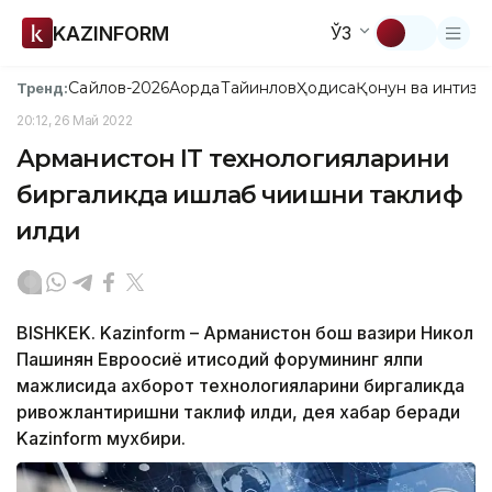
KAZINFORM
ЎЗ
Сайлов-2026
Ақорда
Тайинлов
Ҳодиса
Қонун ва интизо
Тренд:
20:12, 26 Май 2022
Арманистон IT технологияларини
биргаликда ишлаб чиқишни таклиф
қилди
BISHKEK. Kazinform – Арманистон бош вазири Никол
Пашинян Евроосиё иқтисодий форумининг ялпи
мажлисида ахборот технологияларини биргаликда
ривожлантиришни таклиф қилди, дея хабар беради
Kazinform мухбири.