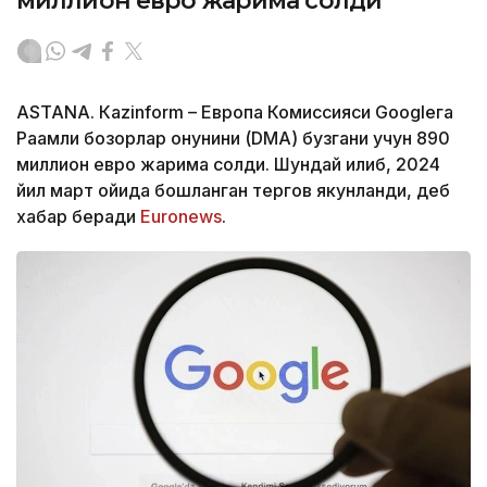
миллион евро жарима солди
ASTANА. Кazinform – Европа Комиссияси Googleга
Рақамли бозорлар қонунини (DMA) бузгани учун 890
миллион евро жарима солди. Шундай қилиб, 2024
йил март ойида бошланган тергов якунланди, деб
хабар беради
Euronews
.