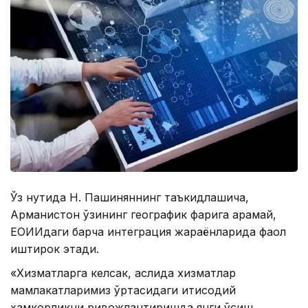
Ўз нутқида Н. Пашиняннинг таъкидлашича,
Арманистон ўзининг географик фарқига қарамай,
ЕОИИдаги барча интеграция жараёнларида фаол
иштирок этади.
«Хизматларга келсак, аслида хизматлар
мамлакатларимиз ўртасидаги иқтисодий
ҳамкорликни ривожлантиришда янги ўсиш