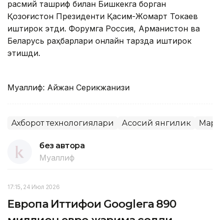
расмий ташриф билан Бишкекга борган
Қозоғистон Президенти Қасим-Жомарт Токаев
иштирок этди. Форумга Россия, Арманистон ва
Беларусь раҳбарлари онлайн тарзда иштирок
этишди.
Муаллиф: Айжан Серикжанқизи
Ахборот технологиялари
Асосий янгилик
Марк
без автора
Муаллиф
17:15, 24 Июл 2026
Европа Иттифоқи Googleга 890