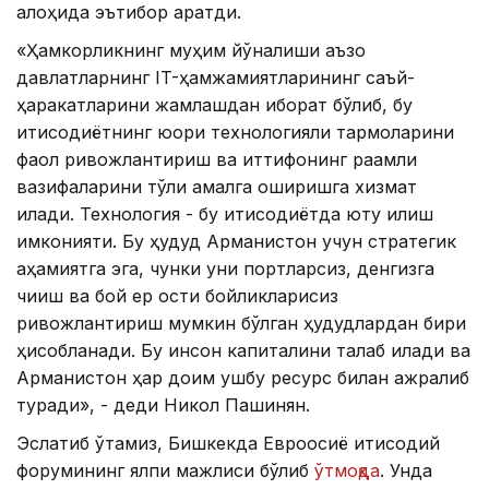
алоҳида эътибор қаратди.
«Ҳамкорликнинг муҳим йўналиши аъзо
давлатларнинг IT-ҳамжамиятларининг саъй-
ҳаракатларини жамлашдан иборат бўлиб, бу
иқтисодиётнинг юқори технологияли тармоқларини
фаол ривожлантириш ва иттифоқнинг рақамли
вазифаларини тўлиқ амалга оширишга хизмат
қилади. Технология - бу иқтисодиётда ютуқ қилиш
имконияти. Бу ҳудуд Арманистон учун стратегик
аҳамиятга эга, чунки уни портларсиз, денгизга
чиқиш ва бой ер ости бойликларисиз
ривожлантириш мумкин бўлган ҳудудлардан бири
ҳисобланади. Бу инсон капиталини талаб қилади ва
Арманистон ҳар доим ушбу ресурс билан ажралиб
туради», - деди Никол Пашинян.
Эслатиб ўтамиз, Бишкекда Евроосиё иқтисодий
форумининг ялпи мажлиси бўлиб
ўтмоқда
. Унда