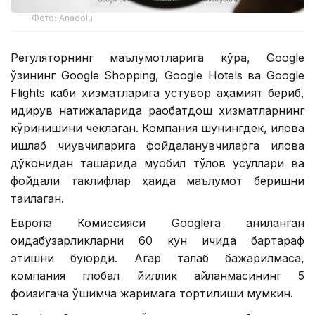
Фото: Аnadolu
Регуляторнинг маълумотларига кўра, Google
ўзининг Google Shopping, Google Hotels ва Google
Flights каби хизматларига устувор аҳамият бериб,
қидирув натижаларида рақобатдош хизматларнинг
кўринишини чеклаган. Компания шунингдек, илова
ишлаб чиқувчиларига фойдаланувчиларга илова
дўконидан ташқарида муқобил тўлов усуллари ва
фойдали таклифлар ҳақида маълумот беришни
тақиқлаган.
Европа Комиссияси Googleга аниқланган
қоидабузарликларни 60 кун ичида бартараф
этишни буюрди. Агар талаб бажарилмаса,
компания глобал йиллик айланмасининг 5
фоизигача қўшимча жаримага тортилиши мумкин.