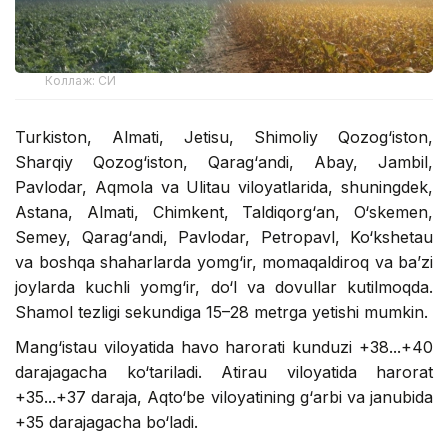
Коллаж: СИ
Turkiston, Almati, Jetisu, Shimoliy Qozog‘iston,
Sharqiy Qozog‘iston, Qarag‘andi, Abay, Jambil,
Pavlodar, Aqmola va Ulitau viloyatlarida, shuningdek,
Astana, Almati, Chimkent, Taldiqorg‘an, O‘skemen,
Semey, Qarag‘andi, Pavlodar, Petropavl, Ko‘kshetau
va boshqa shaharlarda yomg‘ir, momaqaldiroq va ba’zi
joylarda kuchli yomg‘ir, do‘l va dovullar kutilmoqda.
Shamol tezligi sekundiga 15–28 metrga yetishi mumkin.
Mang‘istau viloyatida havo harorati kunduzi +38...+40
darajagacha ko‘tariladi. Atirau viloyatida harorat
+35...+37 daraja, Aqto‘be viloyatining g‘arbi va janubida
+35 darajagacha bo‘ladi.