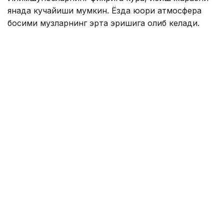
янада кучайиши мумкин. Ёзда юқори атмосфера
босими музларнинг эрта эришига олиб келади.