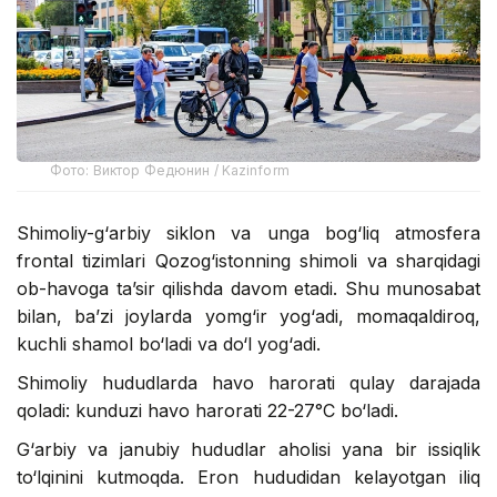
Фото: Виктор Федюнин / Kazinform
Shimoliy-g‘arbiy siklon va unga bog‘liq atmosfera
frontal tizimlari Qozog‘istonning shimoli va sharqidagi
ob-havoga ta’sir qilishda davom etadi. Shu munosabat
bilan, ba’zi joylarda yomg‘ir yog‘adi, momaqaldiroq,
kuchli shamol bo‘ladi va do‘l yog‘adi.
Shimoliy hududlarda havo harorati qulay darajada
qoladi: kunduzi havo harorati 22-27°C bo‘ladi.
G‘arbiy va janubiy hududlar aholisi yana bir issiqlik
to‘lqinini kutmoqda. Eron hududidan kelayotgan iliq