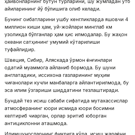
ҳайвонларнинг бутун турларини, шу жумладан қутб
айиқларининг йўқ бўлишига олиб келади.
Бунинг оқибатларини ушбу кенгликларда яшовчи 4
миллион киши ҳам, уй-жойлари минглаб км
узоқликда бўлганлар ҳам ҳис қилмоқдалар. Бу жаҳон
океани сатҳининг умумий кўтарилиши
туфайлидир.
Швеция, Сибир, Аляскада ўрмон ёнғинлари
одатий муаммога айланиб бормоқда. Бу шуни
англатадики, иссиқхона газларининг муҳим
чиғаноқлари кучли манбаларга айлантирилмоқда, бу
эса иқлим ўзгариши шиддатини тезлаштиради.
Бундай тез исиш сабаби сифатида мутахассислар
атмосферанинг юқори қисмида юқори босимни
келтириб чиқарган, қорлар эритиб юборган
антициклонни аташмоқда.
Иқлимшуносларнинг фикрига кўра, исиш жараёни