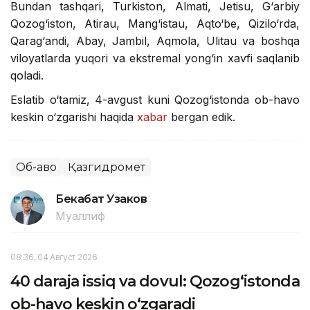
Bundan tashqari, Turkiston, Almati, Jetisu, G‘arbiy
Qozog‘iston, Atirau, Mang‘istau, Aqto‘be, Qizilo‘rda,
Qarag‘andi, Abay, Jambil, Aqmola, Ulitau va boshqa
viloyatlarda yuqori va ekstremal yong‘in xavfi saqlanib
qoladi.
Eslatib o‘tamiz, 4-avgust kuni Qozog‘istonda ob-havo
keskin o‘zgarishi haqida
xabar
bergan edik.
Об-ҳаво
Қазгидромет
Бекабат Узаков
Муаллиф
08:36, 04 Август 2026
40 daraja issiq va dovul: Qozog‘istonda
ob-havo keskin o‘zgaradi