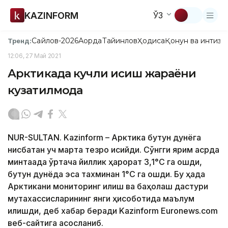
KAZINFORM
ЎЗ
Сайлов-2026
Ақорда
Тайинлов
Ҳодиса
Қонун ва интизо
Тренд:
12:06, 27 Май 2021
Арктикада кучли исиш жараёни
кузатилмоқда
NUR-SULTAN. Kazinform – Арктика бутун дунёга
нисбатан уч марта тезроқ исийди. Сўнгги ярим асрда
минтақада ўртача йиллик ҳарорат 3,1°C га ошди,
бутун дунёда эса тахминан 1°C га ошди. Бу ҳақда
Арктикани мониторинг қилиш ва баҳолаш дастури
мутахассисларининг янги ҳисоботида маълум
қилишди, деб хабар беради Kazinform Euronews.com
веб-сайтига асосланиб.