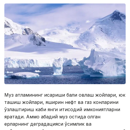
Муз қатламининг қисқариши балиқ овлаш жойлари, юк
ташиш жойлари, яширин нефт ва газ конларини
ўзлаштириш каби янги иқтисодий имкониятларни
яратади. Аммо абадий муз остида қолган
ерларнинг деградацияси ўсимлик ва