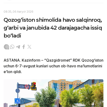
08:35, 06 Август 2026
Qozog‘iston shimolida havo salqinroq,
g‘arbi va janubida 42 darajagacha issiq
bo‘ladi
ASTANA. Kazinform – “Qazgidromet” RDK Qozog‘iston
uchun 6-7-avgust kunlari uchun ob-havo ma’lumotlarini
e’lon qildi.