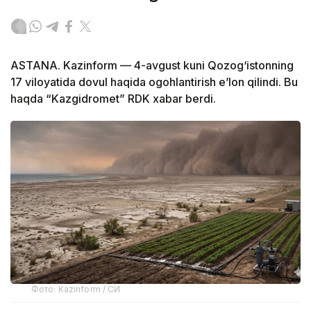
ASTANA. Kazinform — 4-avgust kuni Qozog‘istonning
17 viloyatida dovul haqida ogohlantirish e’lon qilindi. Bu
haqda “Kazgidromet” RDK xabar berdi.
Фото: Kazinform / СИ