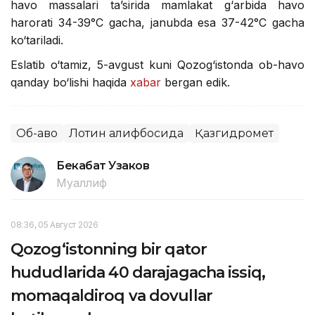
havo massalari ta’sirida mamlakat g‘arbida havo
harorati 34-39°C gacha, janubda esa 37-42°C gacha
ko‘tariladi.
Eslatib o‘tamiz, 5-avgust kuni Qozog‘istonda ob-havo
qanday bo‘lishi haqida
xabar
bergan edik.
Об-ҳаво
Лотин алифбосида
Қазгидромет
Бекабат Узаков
Муаллиф
08:36, 05 Август 2026
Qozog‘istonning bir qator
hududlarida 40 darajagacha issiq,
momaqaldiroq va dovullar