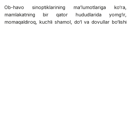
Ob-havo sinoptiklarining ma’lumotlariga ko‘ra,
mamlakatning bir qator hududlarida yomg‘ir,
momaqaldiroq, kuchli shamol, do‘l va dovullar bo‘lishi
kutilmoqda. Ba’zi hududlarda havo harorati 35-40
darajagacha ko‘tariladi va yong‘in xavfi yuqori darajada
qoladi.
Almati viloyatida, tog‘li hududlarda va ayrim shimoliy,
g‘arbiy va janubiy tumanlarda yomg‘ir, momaqaldiroq,
ba’zan kuchli yomg‘ir, do‘l va bo‘ronlar bo‘lishi
kutilmoqda. Shamol tezligi 17-22 m/s ga, sharqiy
qismida esa ba’zan 25 m/s gacha yetadi. Viloyatning bir
qator hududlarida o‘ta yong‘in xavfi saqlanib qolmoqda.
Almati shahrida ham yomg‘ir yog‘ishi va momaqaldiroq
bo‘lishi kutilmoqda, shamol tezligi 17 m/s ga yetadi.
Jetisu viloyatida yomg‘ir, momaqaldiroq, kuchli yomg‘ir,
do‘l va dovullar bo‘lishi kutilmoqda. Olako‘l yaqinida
shamol tezligi 23-28 m/s ga yetishi mumkin. Viloyatning