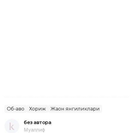
Об-ҳаво
Хориж
Жаҳон янгиликлари
без автора
Муаллиф