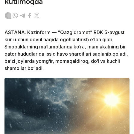
kutilmoqda
ASTANA. Kazinform — “Qazgidromet” RDK 5-avgust
kuni uchun dovul haqida ogohlantirish e’lon qildi.
Sinoptiklarning ma’lumotlariga ko‘ra, mamlakatning bir
qator hududlarida issiq havo sharoitlari saqlanib qoladi,
ba’zi joylarda yomg‘ir, momaqaldiroq, do‘l va kuchli
shamollar bo‘ladi.