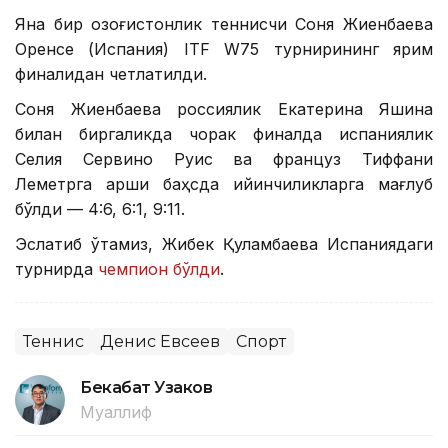
Яна бир қозоғистонлик теннисчи Соня Жиенбаева
Оренсе (Испания) ITF W75 турнирининг ярим
финалидан четлатилди.
Соня Жиенбаева россиялик Екатерина Яшина
билан биргаликда чорак финалда испаниялик
Селия Сервино Руис ва француз Тиффани
Леметрга қарши баҳсда қийинчиликларга мағлуб
бўлди — 4:6, 6:1, 9:11.
Эслатиб ўтамиз, Жибек Қуламбаева Испаниядаги
турнирда
чемпион бўлди
.
Теннис
Денис Евсеев
Спорт
Бекабат Узаков
Муаллиф