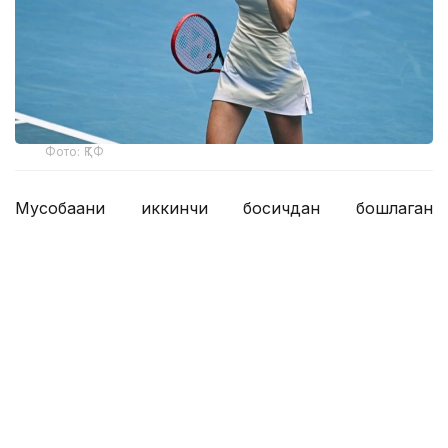
Фото: ҚТФ
Мусобақани иккинчи босқичдан бошлаган
қозоғистонлик теннисчи дунё рейтингида 61-
ўринни эгаллаган австралиялик Дарья Касаткинага
қарши ўз маҳоратини намойиш этди.
Рақиблар бунгача беш марта тўқнаш келишган,
уларнинг учтасида Рибакина ғалаба қозонган.
Уимблдондан кейин танаффус қилган қозоғистонлик
спортчи бу сафар биринчи сетда 3:0 ҳисобида
олдинга чиқиб олди ва ўша устунликни сақлаб қолди