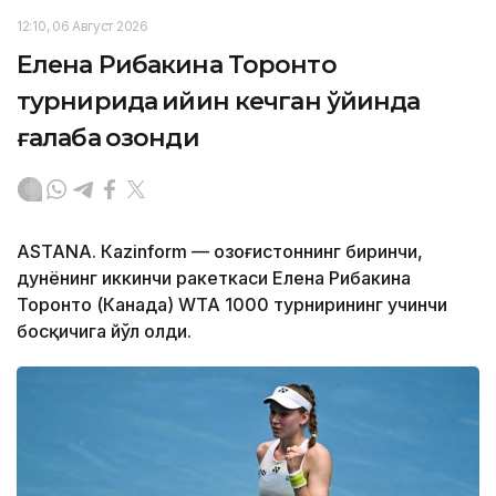
12:10, 06 Август 2026
Елена Рибакина Торонто
турнирида қийин кечган ўйинда
ғалаба қозонди
ASTANА. Кazinform — Қозоғистоннинг биринчи,
дунёнинг иккинчи ракеткаси Елена Рибакина
Торонто (Канада) WТА 1000 турнирининг учинчи
босқичига йўл олди.