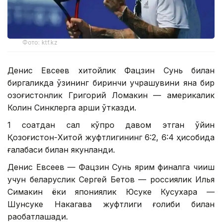
Фото: ktf.kz
Денис Евсеев хитойлик Фацзин Сунь билан
биргаликда ўзининг биринчи учрашувини яна бир
қозоғистонлик Григорий Ломакин — америкалик
Колин Синклерга қарши ўтказди.
1 соатдан сал кўпроқ давом этган ўйин
Қозоғистон-Хитой жуфтлигининг 6:2, 6:4 ҳисобида
ғалабаси билан якунланди.
Денис Евсеев — Фацзин Сунь ярим финалга чиқиш
учун беларуслик Сергей Бетов — россиялик Илья
Симакин ёки япониялик Юсуке Кусухара —
Шунсуке Накагава жуфтлиги ғолиби билан
рақобатлашади.