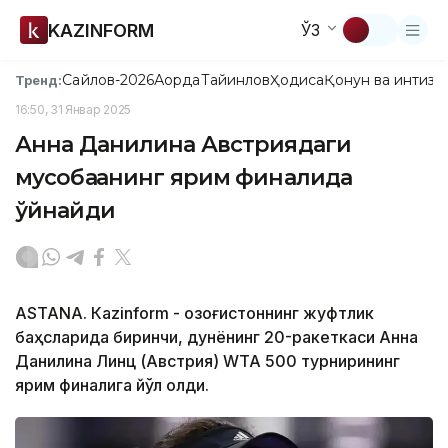
KAZINFORM
ЎЗ
Сайлов-2026
Ақорда
Тайинлов
Ҳодиса
Қонун ва интизо
Тренд:
16:50, 31 Январ 2025
Анна Данилина Австриядаги
мусобақанинг ярим финалида
ўйнайди
ASTANА. Кazinform - Қозоғистоннинг жуфтлик
баҳсларида биринчи, дунёнинг 20-ракеткаси Анна
Данилина Линц (Австрия) WТА 500 турнирининг
ярим финалига йўл олди.