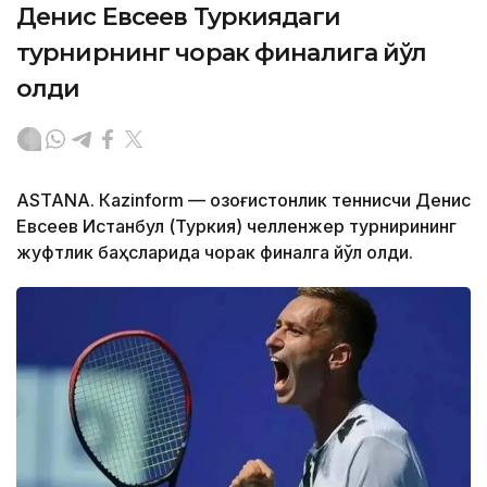
Денис Евсеев Туркиядаги
турнирнинг чорак финалига йўл
олди
ASTANА. Кazinform — Қозоғистонлик теннисчи Денис
Евсеев Истанбул (Туркия) челленжер турнирининг
жуфтлик баҳсларида чорак финалга йўл олди.