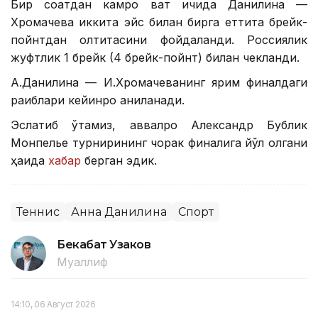
Бир соатдан камроқ вақт ичида Данилина —
Хромачева иккита эйс билан бирга еттита брейк-
пойнтдан олтитасини фойдаланди. Россиялик
жуфтлик 1 брейк (4 брейк-пойнт) билан чекланди.
А.Данилина — И.Хромачеванинг ярим финалдаги
рақиблари кейинроқ аниқланади.
Эслатиб ўтамиз, аввалроқ Александр Бублик
Монпелье турнирининг чорак финалига йўл олгани
ҳақида
хабар
берган эдик.
Теннис
Анна Данилина
Спорт
Бекабат Узаков
Муаллиф
14:10, 06 Август 2026