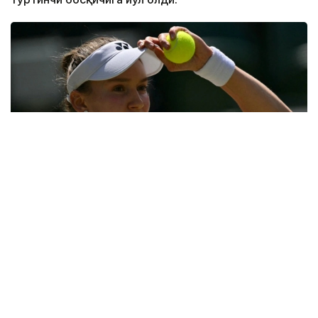
Фото: ҚТФ
Қозоғистонлик теннисчи учинчи босқичда дунёнинг
31-ракеткаси, америкалик Энн Лига қарши ўз
маҳоратини намойиш этди.
Бу икки спортчи ўртасидаги биринчи учрашув