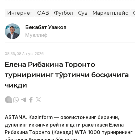
Интернет
ОАВ
Футбол
Сув
Маркетплейс
Сп
Бекабат Узаков
Муаллиф
08:35, 08 Август 2026
Елена Рибакина Торонто
турнирининг тўртинчи босқичига
чиқди
ASTANА. Кazinform — Қозоғистоннинг биринчи,
дунёнинг иккинчи рейтингдаги ракеткаси Елена
Рибакина Торонто (Канада) WТА 1000 турнирининг
тўртинчи босқичига йўл олди.