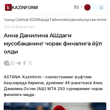
KAZINFORM
ЎЗ
Сайлов-2026
Ақорда
Тайинлов
Ҳодиса
Қонун ва интизо
Тренд:
12:12, 29 Феврал 2024
Анна Данилина АҚШдаги
мусобақанинг чорак финалига йўл
олди
ASTANA. Kazinform - Қозоғистоннинг жуфтлик
баҳсларида биринчи, дунёнинг 44-ракеткаси Анна
Данилина Остин (АҚШ) WТА 250 турнирининг чорак
финалига чиқди.