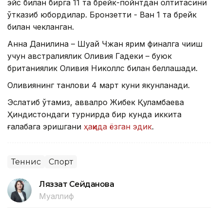
эйс билан бирга 11 та брейк-пойнтдан олтитасини
ўтказиб юбордилар. Бронзетти - Ван 1 та брейк
билан чекланган.
Анна Данилина – Шуай Чжан ярим финалга чиқиш
учун австралиялик Оливия Гадеки – буюк
британиялик Оливия Николлс билан беллашади.
Оливиянинг танлови 4 март куни якунланади.
Эслатиб ўтамиз, аввалроқ Жибек Қуламбаева
Ҳиндистондаги турнирда бир кунда иккита
ғалабага эришгани
ҳақида ёзган эдик
.
Теннис
Спорт
Ляззат Сейданова
Муаллиф