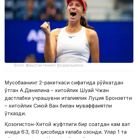
Фото: Қазақстан теннис федерациясы
Мусобақанинг 2-ракеткаси сифатида рўйхатдан
ўтган А.Данилина – хитойлик Шуай Чжан
дастлабки учрашувни италиялик Луция Бронзетти
– хитойлик Сиюй Ван билан муваффақиятли
ўтказди.
Қозоғистон-Хитой жуфтлиги бир соатдан кам вақт
ичида 6:3, 6:0 ҳисобида ғалаба қозонди. Улар 1 та