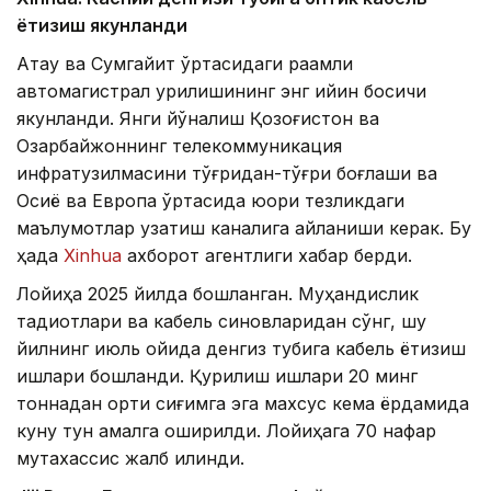
ётқизиш якунланди
Ақтау ва Сумгайит ўртасидаги рақамли
автомагистрал қурилишининг энг қийин босқичи
якунланди. Янги йўналиш Қозоғистон ва
Озарбайжоннинг телекоммуникация
инфратузилмасини тўғридан-тўғри боғлаши ва
Осиё ва Европа ўртасида юқори тезликдаги
маълумотлар узатиш каналига айланиши керак. Бу
ҳақда
Xinhua
ахборот агентлиги хабар берди.
Лойиҳа 2025 йилда бошланган. Муҳандислик
тадқиқотлари ва кабель синовларидан сўнг, шу
йилнинг июль ойида денгиз тубига кабель ётқизиш
ишлари бошланди. Қурилиш ишлари 20 минг
тоннадан ортиқ сиғимга эга махсус кема ёрдамида
куну тун амалга оширилди. Лойиҳага 70 нафар
мутахассис жалб қилинди.