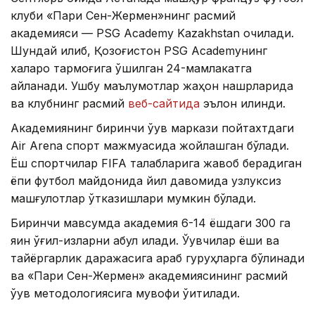
клуби «Пари Сен-Жермен»нинг расмий
академияси — PSG Academy Kazakhstan очилади.
Шундай қилиб, Қозоғистон PSG Academyнинг
халқаро тармоғига қўшилган 24-мамлакатга
айланади. Ушбу маълумотлар жаҳон нашрларида
ва клубнинг расмий
веб-сайтида
эълон қилинди.
Академиянинг биринчи ўқув маркази пойтахтдаги
Air Arena спорт мажмуасида жойлашган бўлади.
Ёш спортчилар FIFA талабларига жавоб берадиган
ёпиқ футбол майдонида йил давомида узлуксиз
машғулотлар ўтказишлари мумкин бўлади.
Биринчи мавсумда академия 6-14 ёшдаги 300 га
яқин ўғил-қизларни қабул қилади. Ўқувчилар ёши ва
тайёргарлик даражасига қараб гуруҳларга бўлинади
ва «Пари Сен-Жермен» академиясининг расмий
ўқув методологиясига мувофиқ ўқитилади.