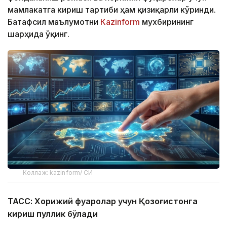
мамлакатга кириш тартиби ҳам қизиқарли кўринди.
Батафсил маълумотни
Кazinform
мухбирининг
шарҳида ўқинг.
Коллаж: kazinform/ СИ
ТАСС: Хорижий фуқаролар учун Қозоғистонга
кириш пуллик бўлади