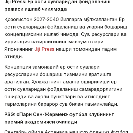
Jiji Press: Ер ости сувларидан фойдаланиш
режаси ишлаб чиқилмоқда
Қозоғистон 2027-2040 йилларга мўлжалланган Ер
ости сувларидан фойдаланиш ва уларни бошқариш
концепциясини ишлаб чиқмоқда. Сув ресурслари ва
ирригация вазирлигининг маълумотлари
Япониянинг
Jiji Press
нашри томонидан тақдим
этилди.
Концепция замонавий ер ости сувлари
ресурсларини бошқариш тизимини яратишга
қаратилган. Ҳужжатнинг амалга оширилиши ер
ости сувларидан фойдаланиш самарадорлигини
оширади ва аҳоли пунктлари ва иқтисодиёт
тармоқларини барқарор сув билан таъминлайди.
PSG: «Пари Сен-Жермен» футбол клубининг
расмий академияси очилади
Сентябрь ойида Астанада машҳур француз футбол