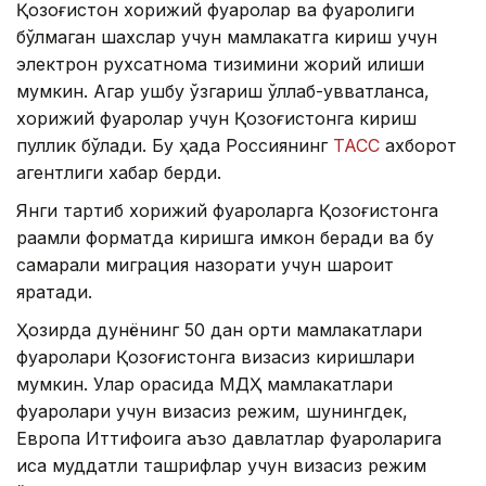
Қозоғистон хорижий фуқаролар ва фуқаролиги
бўлмаган шахслар учун мамлакатга кириш учун
электрон рухсатнома тизимини жорий қилиши
мумкин. Агар ушбу ўзгариш қўллаб-қувватланса,
хорижий фуқаролар учун Қозоғистонга кириш
пуллик бўлади. Бу ҳақда Россиянинг
ТАСС
ахборот
агентлиги хабар берди.
Янги тартиб хорижий фуқароларга Қозоғистонга
рақамли форматда киришга имкон беради ва бу
самарали миграция назорати учун шароит
яратади.
Ҳозирда дунёнинг 50 дан ортиқ мамлакатлари
фуқаролари Қозоғистонга визасиз киришлари
мумкин. Улар орасида МДҲ мамлакатлари
фуқаролари учун визасиз режим, шунингдек,
Европа Иттифоқига аъзо давлатлар фуқароларига
қисқа муддатли ташрифлар учун визасиз режим