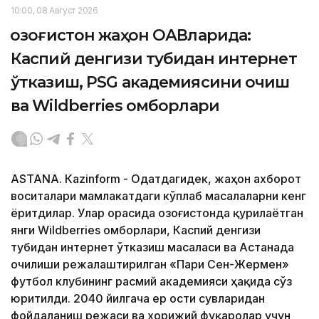
10:00, 08 Август 2026
Қозоғистон жаҳон ОАВларида:
Каспий денгизи тубидан интернет
ўтказиш, PSG академиясини очиш
ва Wildberries омборлари
ASTANА. Кazinform - Одатдагидек, жаҳон ахборот
воситалари мамлакатдаги кўплаб масалаларни кенг
ёритдилар. Улар орасида Қозоғистонда қурилаётган
янги Wildberries омборлари, Каспий денгизи
тубидан интернет ўтказиш масаласи ва Астанада
очилиши режалаштирилган «Пари Сен-Жермен»
футбол клубининг расмий академияси ҳақида сўз
юритилди. 2040 йилгача ер ости сувларидан
фойдаланиш режаси ва хорижий фуқаролар учун