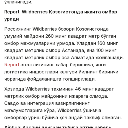
қўлланилади.
Report: Wildberries Қозоғистонда иккита омбор
қуради
Россиянинг Wildberries бозори Қозоғистонда
умумий майдони 260 минг квадрат метр бўлган
омбор мажмуаларини қурмоқда. Улардан 160 минг
квадрат метрлик омбор Астанада, яна 100 минг
квадрат метрлик омбор эса Алматида жойлашади.
Report
агентлигининг хабар беришича, янги
логистика иншоотлари келгуси йилнинг биринчи
чорагида фойдаланишга топширилади.
Ҳозирда Wildberries тахминан 46 минг квадрат
метрлик омбор майдонини ижарага олмоқда.
Савдо ва интеграция вазирлигининг
маълумотларига кўра, Wildberries қўшимча
омборлар қуриш бўйича ҳеч қандай таклиф олмаган.
Xinhuа: Каспий денгизи тубига оптик кабель