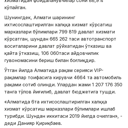
хизматидан фойдаланувчилар сони 88,9%
кўпайган.
Шунингдек, Алмати шаҳрининг
ихтисослаштирилган халққа хизмат кўрсатиш
марказлари бўлимлари 799 819 давлат хизмати
кўрсатган, шундан 665 262 таси автотранспорт
воситаларини давлат рўйхатидан ўтказиш ва
қайта ўтказиш, 106 060таси ҳайдовчилик
гувоҳномасини бериш билан боғлиқдир.
Ўтган йилда Алматида рақам серияси VIP-
рақамлар тоифасига кирувчи 4664 та автомобиль
рақами сотиб олинди. Улардан жами 1 207 176 350
танга тўлов йиғилиб, давлат бюджетига тушди.
«Алматида 6та ихтисослаштирилган халққа
хизмат кўрсатиш марказлари бўлимлари ишлаб
турибди. Шундан иккитаси 2019 йилда очилган», -
деди Данияр Қириқбаев.