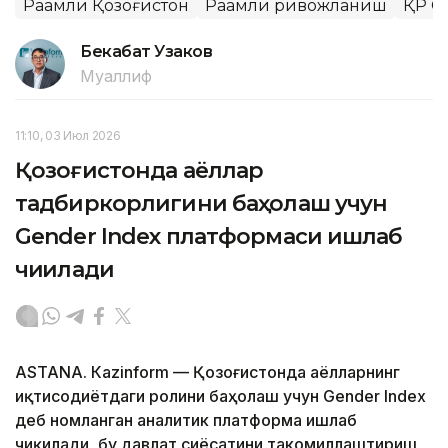
Рақамли Қозоғистон
Рақамли ривожланиш
ҚР С
Бекабат Узаков
Муаллиф
11:10, 03 Июл 2026
Қозоғистонда аёллар
тадбиркорлигини баҳолаш учун
Gender Index платформаси ишлаб
чиқилади
ASTANА. Кazinform — Қозоғистонда аёлларнинг
иқтисодиётдаги ролини баҳолаш учун Gender Index
деб номланган аналитик платформа ишлаб
чиқилади, бу давлат сиёсатини такомиллаштириш