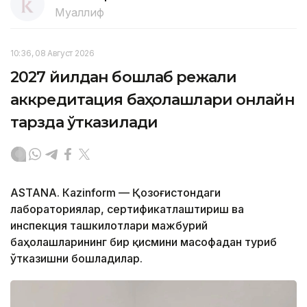
Муаллиф
10:36, 08 Август 2026
2027 йилдан бошлаб режали
аккредитация баҳолашлари онлайн
тарзда ўтказилади
ASTANА. Кazinform — Қозоғистондаги
лабораториялар, сертификатлаштириш ва
инспекция ташкилотлари мажбурий
баҳолашларининг бир қисмини масофадан туриб
ўтказишни бошладилар.