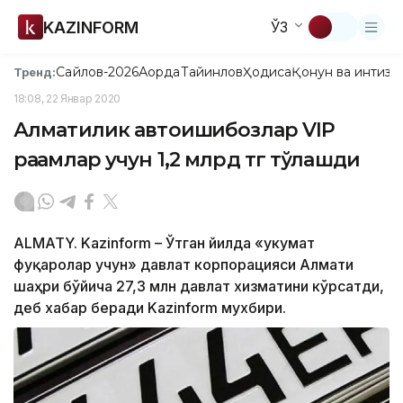
KAZINFORM
ЎЗ
Сайлов-2026
Ақорда
Тайинлов
Ҳодиса
Қонун ва интизо
Тренд:
18:08, 22 Январ 2020
Алматилик автоишқибозлар VIP
рақамлар учун 1,2 млрд тг тўлашди
ALMATY. Kazinform – Ўтган йилда «Ҳукумат
фуқаролар учун» давлат корпорацияси Алмати
шаҳри бўйича 27,3 млн давлат хизматини кўрсатди,
деб хабар беради Kazinform мухбири.