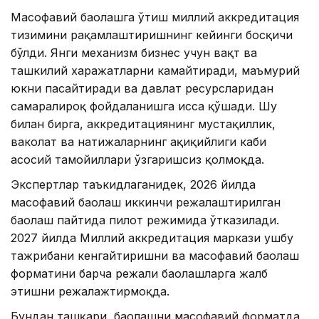
Масофавий баҳолашга ўтиш миллий аккредитация
тизимини рақамлаштиришнинг кейинги босқичи
бўлди. Янги механизм бизнес учун вақт ва
ташкилий харажатларни камайтиради, маъмурий
юкни пасайтиради ва давлат ресурсларидан
самаралироқ фойдаланишга ҳисса қўшади. Шу
билан бирга, аккредитациянинг мустақиллик,
ваколат ва натижаларнинг ҳақиқийлиги каби
асосий тамойиллари ўзгаришсиз қолмоқда.
Экспертлар таъкидлаганидек, 2026 йилда
масофавий баҳолаш иккинчи режалаштирилган
баҳолаш пайтида пилот режимида ўтказилади.
2027 йилда Миллий аккредитация маркази ушбу
тажрибани кенгайтиришни ва масофавий баҳолаш
форматини барча режали баҳолашларга жалб
этишни режалажтирмоқда.
Бундан ташқари, баҳолашни масофавий форматда