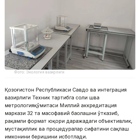
Фото: Экология вазирлиги
Қозоғистон Республикаси Савдо ва интеграция
вазирлиги Техник тартибга соли шва
метрологияқўмитаси Миллий аккредитация
маркази 32 та масофавий баҳолашни ўтказиб,
рақамли формат юқори даражадаги объективлик,
мустақиллик ва процедуралар сифатини сақлаш
имконини беришини исботлади.