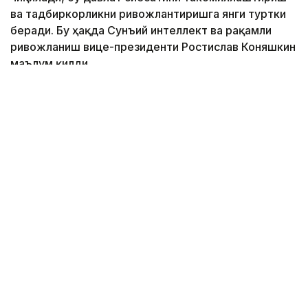
ва тадбиркорликни ривожлантиришга янги туртки
беради. Бу ҳақда Сунъий интеллект ва рақамли
ривожланиш вице-президенти Ростислав Коняшкин
маълум қилди.
Коллаж: Kazinform/ freepik, nano banana
Унинг сўзларига кўра, ижтимоий лойиҳалар ҳозирда
мамлакатнинг технологик ривожланиши ва