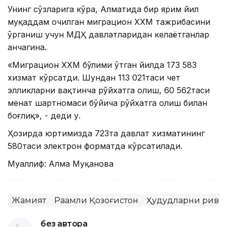
Унинг сўзларига кўра, Алматида бир ярим йил
муқаддам очилган миграцион ХХМ тажрибасини
ўрганиш учун МДҲ давлатларидан келаётганлар
анчагина.
«Миграцион ХХМ бўлими ўтган йилда 173 583
хизмат кўрсатди. Шундан 113 021таси чет
элликларни вақтинча рўйхатга олиш, 60 562таси
меҳнат шартномаси бўйича рўйхатга олиш билан
боғлиқ», - деди у.
Ҳозирда юртимизда 723та давлат хизматининг
580таси электрон форматда кўрсатилади.
Муаллиф: Алма Муқанова
Жамият
Рақамли Қозоғистон
Ҳудудларни риво
без автора