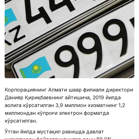
Корпорациянинг Алмати шаҳар филиали директори
Данияр Қириқбаевнинг айтишича, 2019 йилда
аҳолига кўрсатилган 3,9 миллион хизматнинг 1,2
миллиондан кўпроғи электрон форматда
кўрсатилган.
Ўтган йилда мустақил равишда давлат