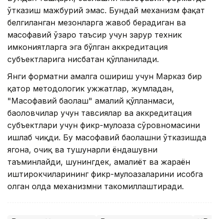
ўтказиш мажбурий эмас. Бундай механизм фақат
белгиланган мезонларга жавоб берадиган ва
масофавий ўзаро таъсир учун зарур техник
имкониятларга эга бўлган аккредитация
субъектларига нисбатан қўлланилади.
Янги форматни амалга ошириш учун Марказ бир
қатор методологик ҳужжатлар, жумладан,
"Масофавий баҳолаш" амалий қўлланмаси,
баҳоловчилар учун тавсиялар ва аккредитация
субъектлари учун фикр-мулоҳаза сўровномасини
ишлаб чиқди. Бу масофавий баҳолашни ўтказишда
ягона, очиқ ва тушунарли ёндашувни
таъминлайди, шунингдек, амалиёт ва жараён
иштирокчиларининг фикр-мулоҳазаларини ҳисобга
олган ҳолда механизмни такомиллаштиради.