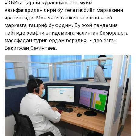
«КВИга қарши курашнинг энг муҳим
вазифаларидан бири бу телетиббиёт марказини
яратиш эди. Мен янги ташкил этилган ноёб
марказга ташриф буюрдим. Бу жой пандемия
пайтида хавфли эпидемияга чалинган беморларга
масофадан туриб ёрдам беради», - деб ёзган
Бақитжан Сағинтаев.