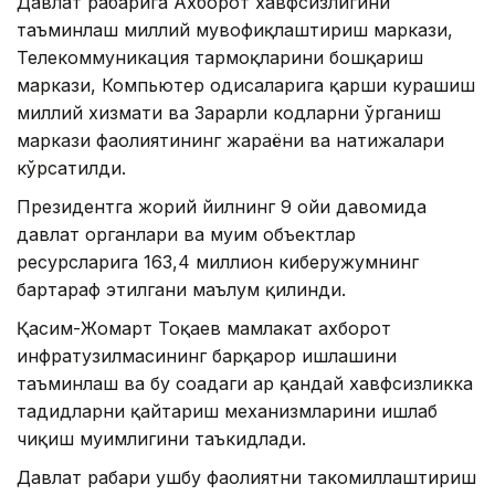
Давлат раҳбарига Ахборот хавфсизлигини
таъминлаш миллий мувофиқлаштириш маркази,
Телекоммуникация тармоқларини бошқариш
маркази, Компьютер ҳодисаларига қарши курашиш
миллий хизмати ва Зарарли кодларни ўрганиш
маркази фаолиятининг жараёни ва натижалари
кўрсатилди.
Президентга жорий йилнинг 9 ойи давомида
давлат органлари ва муҳим объектлар
ресурсларига 163,4 миллион киберҳужумнинг
бартараф этилгани маълум қилинди.
Қасим-Жомарт Тоқаев мамлакат ахборот
инфратузилмасининг барқарор ишлашини
таъминлаш ва бу соҳадаги ҳар қандай хавфсизликка
таҳдидларни қайтариш механизмларини ишлаб
чиқиш муҳимлигини таъкидлади.
Давлат раҳбари ушбу фаолиятни такомиллаштириш