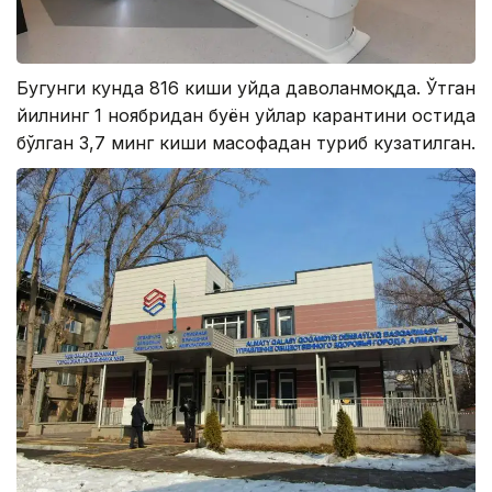
Бугунги кунда 816 киши уйда даволанмоқда. Ўтган
йилнинг 1 ноябридан буён уйлар карантини остида
бўлган 3,7 минг киши масофадан туриб кузатилган.