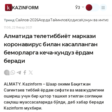
KAZINFORM
ЎЗ
Сайлов-2026
Ақорда
Тайинлов
Ҳодиса
Қонун ва интизо
Тренд:
11:06, 22 Январ 2021
Алматида телетиббиёт маркази
коронавирус билан касалланган
беморларга кеча-кундуз ёрдам
беради
ALMATY. Kazinform – Шаҳар ҳокими Бақитжан
Сағинтаев тиббий ёрдам сифати ва мавжудлигини
ошириш учун бир қатор ташкил этилган соғлиқни
сақлаш муассасаларида бўлди, деб хабар беради
Kazinform мухбири.