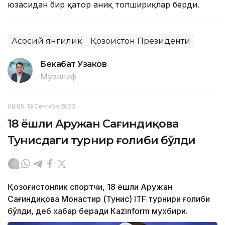
юзасидан бир қатор аниқ топшириқлар берди.
Асосий янгилик
Қозоғистон Президенти
Бекабат Узаков
Муаллиф
09:05, 18 Сентябр 2023
18 ёшли Аружан Сағиндиқова
Тунисдаги турнир ғолиби бўлди
Қозоғистонлик спортчи, 18 ёшли Аружан
Сағиндиқова Монастир (Тунис) ITF турнири ғолиби
бўлди, деб хабар беради Каzinform мухбири.