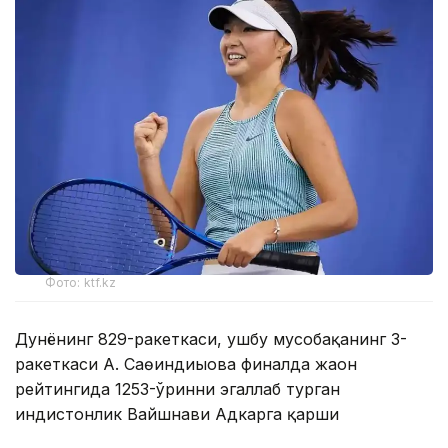
Фото: ktf.kz
Дунёнинг 829-ракеткаси, ушбу мусобақанинг 3-
ракеткаси А. Саөиндиыова финалда жаҳон
рейтингида 1253-ўринни эгаллаб турган
ҳиндистонлик Вайшнави Адкарга қарши
чемпионлик учун кураш олиб борди.