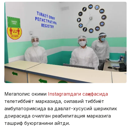
Мегаполис ҳокими
Instagramдаги саҳифасида
телетиббиёт марказида, оилавий тиббиёт
амбулаториясида ва давлат-хусусий шериклик
доирасида очилган реабилитация марказига
ташриф буюрганини айтди.