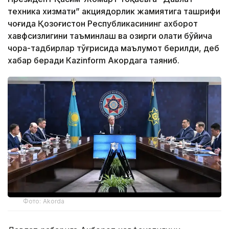
техника хизмати” акциядорлик жамиятига ташрифи
чоғида Қозоғистон Республикасининг ахборот
хавфсизлигини таъминлаш ва ҳозирги ҳолати бўйича
чора-тадбирлар тўғрисида маълумот берилди, деб
хабар беради Каzinform Акордага таяниб.
Фото: Akorda