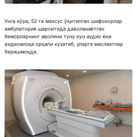
Унга кўра, 52 та махсус ўқитилган шифокорлар
амбулатория шароитида даволанаётган
беморларнинг аҳволини туну кун аудио ёки
видеоалоқа орқали кузатиб, уларга маслаҳатлар
беришмоқда.