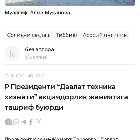
Муаллиф: Алма Муқанова
Соғлиқни сақлаш
Тиббиёт
Асосий янгилик
без автора
Муаллиф
13:00, 03 Октябр 2023
ҚР Президенти “Давлат техника
хизмати” акциядорлик жамиятига
ташриф буюрди
Президент Қасим-Жомарт Тоқаевга “Давлат