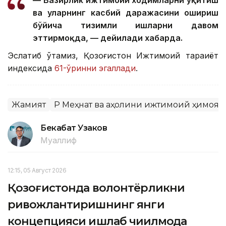
ва уларнинг касбий даражасини ошириш
бўйича тизимли ишларни давом
эттирмоқда, — дейилади хабарда.
Эслатиб ўтамиз, Қозоғистон Ижтимоий тараққиёт
индексида
61-ўринни эгаллади
.
Жамият
ҚР Меҳнат ва аҳолини ижтимоий ҳимоя
Бекабат Узаков
Муаллиф
12:15, 05 Август 2026
Қозоғистонда волонтёрликни
ривожлантиришнинг янги
концепцияси ишлаб чиқилмоқда