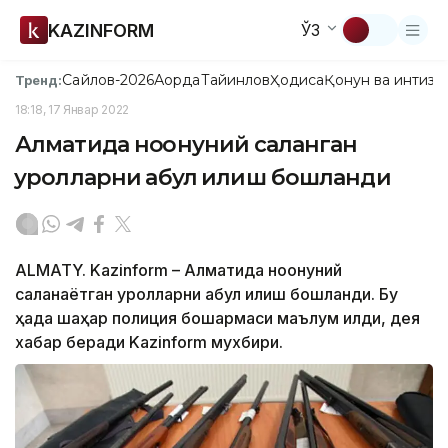
KAZINFORM
ЎЗ
Сайлов-2026
Ақорда
Тайинлов
Ҳодиса
Қонун ва интизо
Тренд:
18:18, 17 Январ 2022
Алматида ноқонуний сақланган
қуролларни қабул қилиш бошланди
ALMATY. Kazinform – Алматида ноқонуний
сақланаётган қуролларни қабул қилиш бошланди. Бу
ҳақда шаҳар полиция бошқармаси маълум қилди, дея
хабар беради Kazinform мухбири.