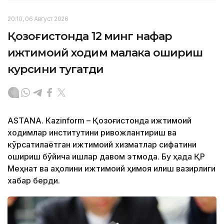
20:10, 06 Август 2026
Қозоғистонда 12 минг нафар
ижтимоий ходим малака ошириш
курсини тугатди
ASTANА. Кazinform – Қозоғистонда ижтимоий
ходимлар институтини ривожлантириш ва
кўрсатилаётган ижтимоий хизматлар сифатини
ошириш бўйича ишлар давом этмоқда. Бу ҳақда ҚР
Меҳнат ва аҳолини ижтимоий ҳимоя қилиш вазирлиги
хабар берди.