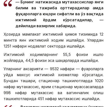
— Бунинг натижасида мутахассислар янги
билим ва тажриба орттирадилар ҳамда
фуқароларга юқори сифатли ва ўз вақтида
ижтимоий ёрдам кўрсатадилар, —
дейилади вазирлик хабарида.
Ҳозирда мамлакат ижтимоий ҳимоя тизимида 12
мингга яқин ижтимоий ходим ишлайди. Улардан
1251 нафари нодавлат секторда ишлайди.
Ижтимоий ходимларнинг 55,5 фоизи қишлоқ
жойларда, 44,5 фоизи эса шаҳарларда ишлайди.
Уларнинг аксарияти — 9532 нафари — фуқароларга
уйда махсус ижтимоий хизматлар кўрсатади.
Бундан ташқари, стационар ташкилотларда 1020
нафар мутахассис, ярим стационар муассасаларда
998 нафар мутахассис ва вақтинчалик қолиш
ташкилотларида 451 нафар мутахассис ишлайди.
— Вазирлик ижтимоий ходимларни ўқитиш