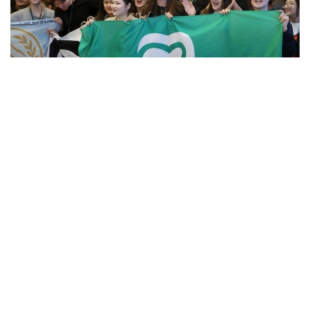
Фото: Алмати ҳокимлиги
Унинг сўзларига кўра, концепцияга киритилган
муҳим йўналишлардан бири — секторал
волонтёрликни ривожлантириш.
– Волонтёрлик 14 та йўналишда амалга
оширилади. Ҳозирда улардан 12 таси учун
методологик воситалар ишлаб чиқилган.
Ўтган йили 8 та, бу йил эса яна 4 та
йўналиш бўйича методологиялар ишлаб
чиқилган. Ушбу ҳужжатлар