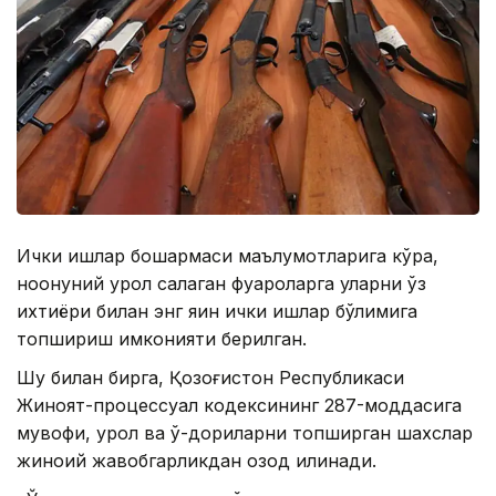
Ички ишлар бошқармаси маълумотларига кўра,
ноқонуний қурол сақлаган фуқароларга уларни ўз
ихтиёри билан энг яқин ички ишлар бўлимига
топшириш имконияти берилган.
Шу билан бирга, Қозоғистон Республикаси
Жиноят-процессуал кодексининг 287-моддасига
мувофиқ, қурол ва ўқ-дориларни топширган шахслар
жиноий жавобгарликдан озод қилинади.