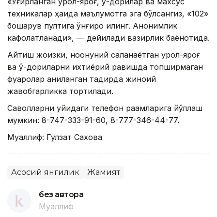
«Ўғирланган қурол-яроғ, ўқ-дорилар ва махсус
техникалар ҳақида маълумотга эга бўлсангиз, «102»
бошқарув пултига қўнғироқ қилинг. Анонимлик
кафолатланади», — дейилади вазирлик баёнотида.
Айтиш жоизки, ноқонуний сақланаётган қурол-яроғ
ва ўқ-дориларни ихтиёрий равишда топширмаган
фуқаролар аниқланган тақдирда жиноий
жавобгарликка тортилади.
Саволларни қуйидаги телефон рақамларига йўллаш
мумкин: 8-747-333-91-60, 8-777-346-44-77.
Муаллиф: Гулзат Сахова
Асосий янгилик
Жамият
без автора
Муаллиф