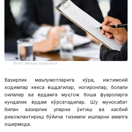
Фото: Меҳнат вазирлиги
Вазирлик маълумотларига кўра, ижтимоий
ходимлар кекса ёшдагилар, ногиронлар, болали
оилалар ва ёрдамга муҳтож бошқа фуқароларга
кундалик ёрдам кўрсатадилар. Шу муносабат
билан вазирлик уларни ўқитиш ва касбий
ривожлантириш бўйича тизимли ишларни амалга
оширмоқда.