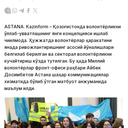
ASTANА. Кazinform – Қозоғистонда волонтёрликни
қўллаб-қувватлашнинг янги концепцияси ишлаб
чиқилмоқда. Ҳужжатда волонтёрлар ҳаракатини
янада ривожлантиришнинг асосий йўналишлари
белгилаб берилган ва секторал волонтёрликни
кучайтириш кўзда тутилган. Бу ҳақда Миллий
волонтёрлар фронт-офиси раҳбари Айбек
Досимбетов Астана шаҳар коммуникациялар
хизматида бўлиб ўтган матбуот анжуманида
маълум қилди.